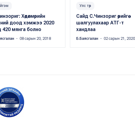
йгэм
Улс төр
инзориг: Хөдөлмөрийн
Сайд С.Чинзориг өөрийгөө
сний доод хэмжээ 2020
шалгуулахаар АТГ-т
 420 мянга болно
хандлаа
аясгалан
・ 08 сарын 20, 2018
Б.Баясгалан
・ 02 сарын 21, 2020