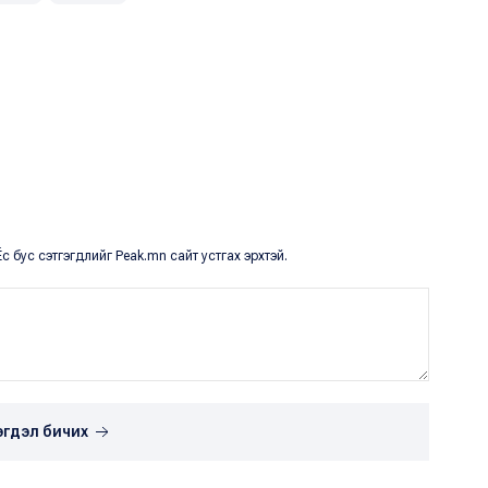
с бус сэтгэгдлийг Peak.mn сайт устгах эрхтэй.
эгдэл бичих