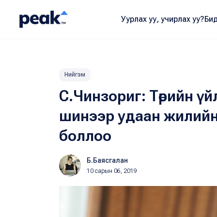
Уурлах уу, учирлах уу?
Бид
Нийгэм
С.Чинзориг: Төрийн ү
шинээр удаан жилийн
боллоо
Б.Баясгалан
10 сарын 06, 2019