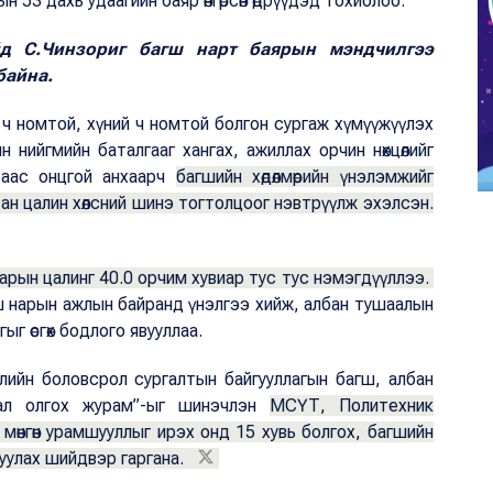
 53 дахь удаагийн баяр өнгөрсөн өдрүүдэд тохиолоо.
д С.Чинзориг багш нарт баярын мэндчилгээ
байна.
ч номтой, хүний ч номтой болгон сургаж хүмүүжүүлэх
 нийгмийн баталгааг хангах, ажиллах орчин нөхцөлийг
раас онцгой анхаарч
багшийн хөдөлмөрийн үнэлэмжийг
ан цалин хөлсний шинэ тогтолцоог нэвтрүүлж эхэлсэн.
арын цалинг 40.0 орчим хувиар тус тус нэмэгдүүллээ.
 нарын ажлын байранд үнэлгээ хийж, албан тушаалын
ыг өсгөх бодлого явууллаа.
эжлийн боловсрол сургалтын байгууллагын багш, албан
лал олгох журам”-ыг шинэчлэн
МСҮТ, Политехник
мөнгөн урамшууллыг ирэх онд 15 хувь болгох, багшийн
руулах шийдвэр гаргана.