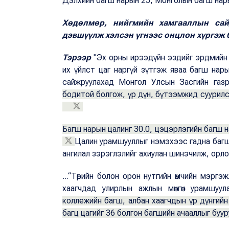
Дэлхийн багш нарын 25, Монголын багш нарын
Хөдөлмөр, нийгмийн хамгааллын сай
дэвшүүлж хэлсэн үгнээс онцлон хүргэж 
Тэрээр
"Эх орны ирээдүйн эздийг эрдмийн 
их үйлст цаг наргүй зүтгэж яваа багш нарын
сайжруулахад Монгол Улсын Засгийн газ
бодитой болгож, үр дүн, бүтээмжид суурилс
Багш нарын цалинг 30.0, цэцэрлэгийн багш н
Цалин урамшууллыг нэмэхээс гадна багш
ангилал зэрэглэлийг ахиулан шинэчилж, орлог
...“Төрийн болон орон нутгийн өмчийн мэрг
хаагчдад улирлын ажлын мөнгөн урамшуу
коллежийн багш, албан хаагчдын үр дүнгийн 
багц цагийг 36 болгон багшийн ачааллыг буу