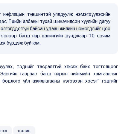
нг инфляцын түвшинтэй уялдуулж нэмэгдүүлэхийн
эс Төрийн албаны тухай шинэчилсэн хуулийн дагуу
нь олгогддоггүй байсан удаан жилийн нэмэгдлийг цоо
эснээр багш нар цалингийн дунджаар 10 орчим
омж бүрдэж буй юм.
руулах, тэднийг тасралтгүй хөгжиж байх тогтолцоог
Засгийн газраас багш нарын нийгмийн хамгааллыг
 бодлого үйл ажиллагааны нэгээхэн хэсэг" гэдгийг
хнхя
цалин