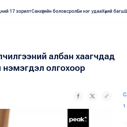
ний 17 зорилт
Санхүүгийн боловсрол
Би нэг удаа
Хүний багш
йлчилгээний албан хаагчдад
 нэмэгдэл олгохоор
С
1