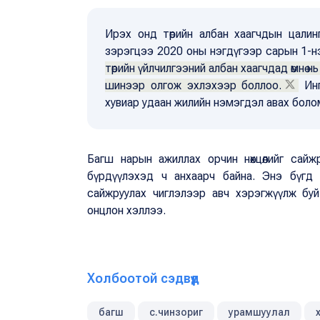
Ирэх онд төрийн албан хаагчдын цали
зэрэгцээ 2020 оны нэгдүгээр сарын 1-нэ
төрийн үйлчилгээний албан хаагчдад өмнө 
шинээр олгож эхлэхээр боллоо.
Инг
хувиар удаан жилийн нэмэгдэл авах бол
Багш нарын ажиллах орчин нөхцөлийг сайж
бүрдүүлэхэд ч анхаарч байна. Энэ бүгд 
сайжруулах чиглэлээр авч хэрэгжүүлж буй
онцлон хэллээ.
Холбоотой сэдвүүд
багш
с.чинзориг
урамшуулал