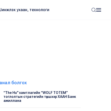
Шинжлэх ухаан, технологи
анал болгох
“The Hu" хамтлагийн “WOLF TOTEM”
тоглолтын стратегийн түншээр ХААН Банк
ажиллана