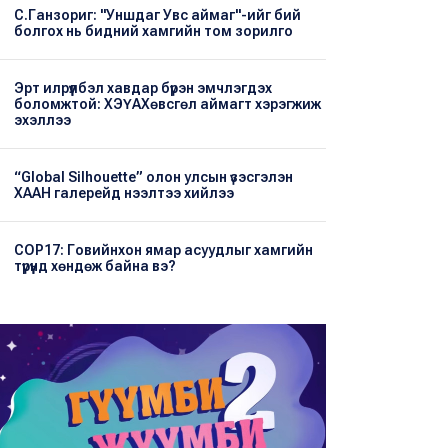
С.Ганзориг: "Уншдаг Увс аймаг"-ийг бий
болгох нь бидний хамгийн том зорилго
Эрт илрүүлбэл хавдар бүрэн эмчлэгдэх
боломжтой: ХЭҮА​Хөвсгөл аймагт хэрэгжиж
эхэллээ
“Global Silhouette” олон улсын үзэсгэлэн
ХААН галерейд нээлтээ хийлээ
COP17: Говийнхон ямар асуудлыг хамгийн
түрүүнд хөндөж байна вэ?