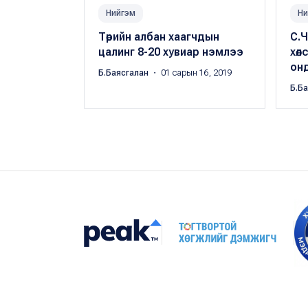
Нийгэм
Ни
Төрийн албан хаагчдын
С.Ч
цалинг 8-20 хувиар нэмлээ
хөл
онд
Б.Баясгалан
・ 01 сарын 16, 2019
Б.Б