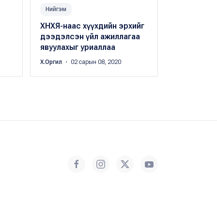
Нийгэм
Нийгэм
ХНХЯ-наас хүүхдийн эрхийг
Хотын дар
дээдэлсэн үйл ажиллагаа
оффис Сон
явуулахыг уриаллаа
дүүрэгт а
Х.Оргил
・ 02 сарын 08, 2020
Б.Баясгалан
・