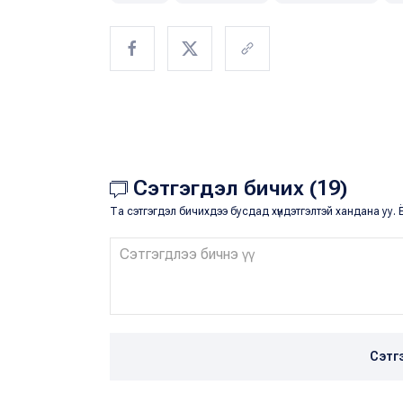
Сэтгэгдэл бичих (19)
Та сэтгэгдэл бичихдээ бусдад хүндэтгэлтэй хандана уу. Ё
Сэтг