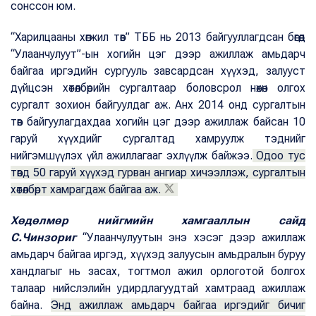
сонссон юм.
“Харилцааны хөгжил төв” ТББ нь 2013 байгууллагдсан бөгөөд
“Улаанчулуут”-ын хогийн цэг дээр ажиллаж амьдарч
байгаа иргэдийн сургууль завсардсан хүүхэд, залууст
дүйцсэн хөтөлбөрийн сургалтаар боловсрол нөхөн олгох
сургалт зохион байгуулдаг аж. Анх 2014 онд сургалтын
төв байгуулагдахдаа хогийн цэг дээр ажиллаж байсан 10
гаруй хүүхдийг сургалтад хамруулж тэднийг
нийгэмшүүлэх үйл ажиллагааг эхлүүлж байжээ.
Одоо тус
төвд 50 гаруй хүүхэд гурван ангиар хичээллэж, сургалтын
хөтөлбөрт хамрагдаж байгаа аж.
Хөдөлмөр нийгмийн хамгааллын сайд
С.Чинзориг
“Улаанчулуутын энэ хэсэг дээр ажиллаж
амьдарч байгаа иргэд, хүүхэд залуусын амьдралын буруу
хандлагыг нь засах, тогтмол ажил орлоготой болгох
талаар нийслэлийн удирдлагуудтай хамтраад ажиллаж
байна.
Энд ажиллаж амьдарч байгаа иргэдийг бичиг