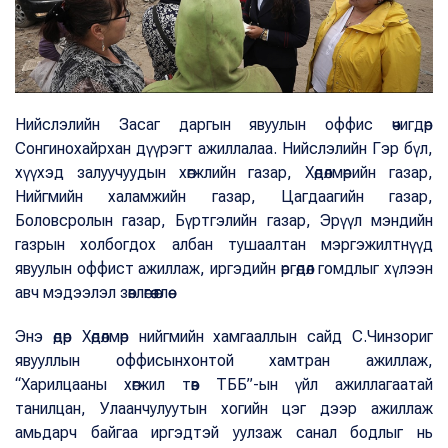
Нийслэлийн Засаг даргын явуулын оффис өчигдөр
Сонгинохайрхан дүүрэгт ажиллалаа. Нийслэлийн Гэр бүл,
хүүхэд залуучуудын хөгжлийн газар, Хөдөлмөрийн газар,
Нийгмийн халамжийн газар, Цагдаагийн газар,
Боловсролын газар, Бүртгэлийн газар, Эрүүл мэндийн
газрын холбогдох албан тушаалтан мэргэжилтнүүд
явуулын оффист ажиллаж, иргэдийн өргөдөл гомдлыг хүлээн
авч мэдээлэл зөвлөгөө өглөө.
Энэ өдөр Хөдөлмөр нийгмийн хамгааллын сайд С.Чинзориг
явууллын оффисынхонтой хамтран ажиллаж,
“Харилцааны хөгжил төв ТББ”-ын үйл ажиллагаатай
танилцан, Улаанчулуутын хогийн цэг дээр ажиллаж
амьдарч байгаа иргэдтэй уулзаж санал бодлыг нь