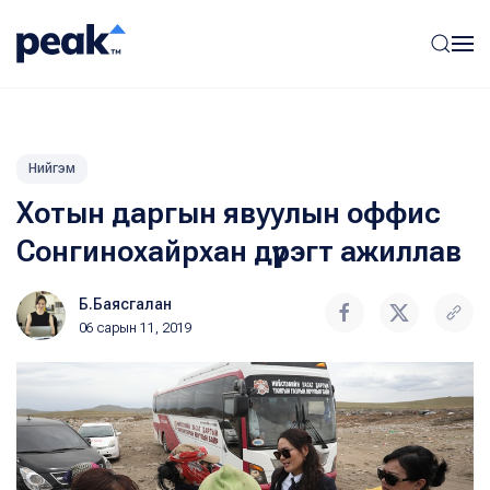
Нийгэм
Хотын даргын явуулын оффис
Сонгинохайрхан дүүрэгт ажиллав
Б.Баясгалан
06 сарын 11, 2019