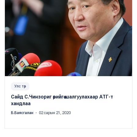
Улс төр
Сайд С.Чинзориг өөрийгөө шалгуулахаар АТГ-т
хандлаа
Б.Баясгалан
・ 02 сарын 21, 2020