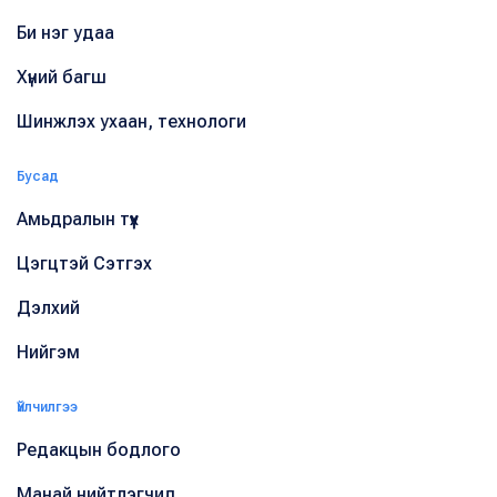
Би нэг удаа
Хүний багш
Шинжлэх ухаан, технологи
Бусад
Амьдралын түүх
Цэгцтэй Сэтгэх
Дэлхий
Нийгэм
Үйлчилгээ
Редакцын бодлого
Манай нийтлэгчид