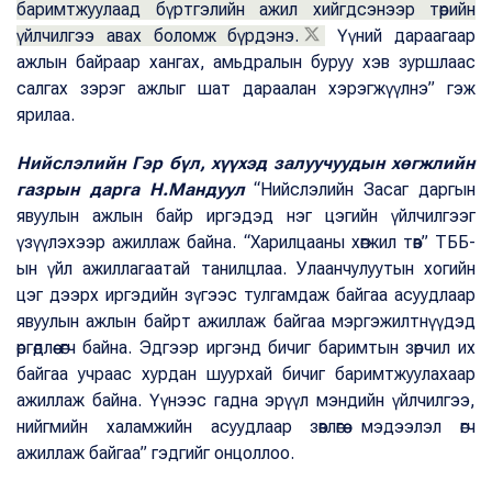
баримтжуулаад бүртгэлийн ажил хийгдсэнээр төрийн
үйлчилгээ авах боломж бүрдэнэ.
Үүний дараагаар
ажлын байраар хангах, амьдралын буруу хэв зуршлаас
салгах зэрэг ажлыг шат дараалан хэрэгжүүлнэ” гэж
ярилаа.
Нийслэлийн Гэр бүл, хүүхэд залуучуудын хөгжлийн
газрын дарга Н.Мандуул
“Нийслэлийн Засаг даргын
явуулын ажлын байр иргэдэд нэг цэгийн үйлчилгээг
үзүүлэхээр ажиллаж байна. “Харилцааны хөгжил төв” ТББ-
ын үйл ажиллагаатай танилцлаа. Улаанчулуутын хогийн
цэг дээрх иргэдийн зүгээс тулгамдаж байгаа асуудлаар
явуулын ажлын байрт ажиллаж байгаа мэргэжилтнүүдэд
өргөдлөө өгч байна. Эдгээр иргэнд бичиг баримтын зөрчил их
байгаа учраас хурдан шуурхай бичиг баримтжуулахаар
ажиллаж байна. Үүнээс гадна эрүүл мэндийн үйлчилгээ,
нийгмийн халамжийн асуудлаар зөвлөгөө мэдээлэл өгч
ажиллаж байгаа” гэдгийг онцоллоо.