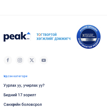
Үндсэн категори
Уурлах уу, учирлах уу?
Бидний 17 зорилт
Санхүүгийн боловсрол