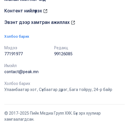
Контент нийлүүлэх
Эвэнт дээр хамтран ажиллах
Холбоо барих
Мэдээ
Редакц
77191977
99126085
Имэйл
contact@peak.mn
Холбоо барих
Улаанбаатар хот, Сүхбаатар дүүрэг, Бага тойруу, 24-р байр
© 2017-2025 Пийк Медиа Групп ХХК. Бүх эрх хуулиар
хамгаалагдсан.