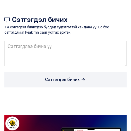
Сэтгэгдэл бичих
Та сэтгэгдэл бичихдээ бусдад хүндэтгэлтэй хандана уу. Ёс бус
сэтгэгдлийг Peak.mn сайт устгах эрхтэй.
Сэтгэгдэл бичих