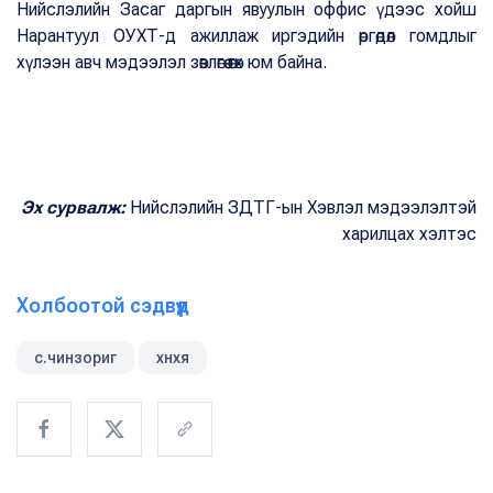
Нийслэлийн Засаг даргын явуулын оффис үдээс хойш
Нарантуул ОУХТ-д ажиллаж иргэдийн өргөдөл гомдлыг
хүлээн авч мэдээлэл зөвлөгөө өгөх юм байна.
Эх сурвалж:
Нийслэлийн ЗДТГ-ын Хэвлэл мэдээлэлтэй
харилцах хэлтэс
Холбоотой сэдвүүд
с.чинзориг
хнхя