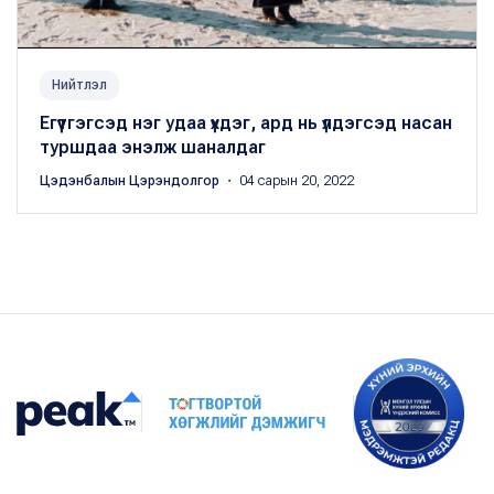
Нийтлэл
Егүүтгэгсэд нэг удаа үхдэг, ард нь үлдэгсэд насан
туршдаа энэлж шаналдаг
Цэдэнбалын Цэрэндолгор
・ 04 сарын 20, 2022