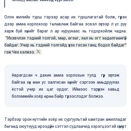
Олон жилийн турш тэрээр асар их туршлагатай болж, гүүрэн
дээр амиа хорлохоор төлөвлөж байгаа эсвэл зүгээр л ус руу
харж буй хүнийг бараг л ар нуруунаас нь тодорхойлж чадна.
"Ихэвчлэн тэдний толгой, мөр, өгзөг, хөл нь огт хөдөлгөөнгүй
байдаг. Учир нь тэдний толгойд үхэх гэсэн ганц бодол байдаг"
гэж Чен хэлжээ.
Аврагдсан ч дахин амиа хорлохын тулд гүүр зүглэж
байгаа хүн мөн ус залгисан хүнийг сэргээн амьдруулах
ёстой учир их цаг ордог. Иймээс тэрүүхэн хавьд
боломжийн хоёр өрөө байр түрээслэдэг болжээ.
Тэрбээр орон нутгийн хоёр их сургуультай хамтран ажилладаг
бөгөөд оюутнууд ирээдүйн сэтгэл судлаачид хэрэгцээтэй хүмүүст