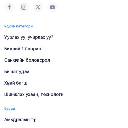
Үндсэн категори
Уурлах уу, учирлах уу?
Бидний 17 зорилт
Санхүүгийн боловсрол
Би нэг удаа
Хүний багш
Шинжлэх ухаан, технологи
Бусад
Амьдралын түүх