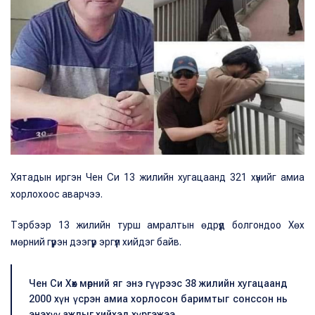
Хятадын иргэн Чен Си 13 жилийн хугацаанд 321 хүнийг амиа
хорлохоос аварчээ.
Тэрбээр 13 жилийн турш амралтын өдрүүд болгондоо Хөх
мөрний гүүрэн дээгүүр эргүүл хийдэг байв.
Чен Си Хөх мөрний яг энэ гүүрээс 38 жилийн хугацаанд
2000 хүн үсрэн амиа хорлосон баримтыг сонссон нь
энэхүү ажлыг хийхэд хүргэжээ.