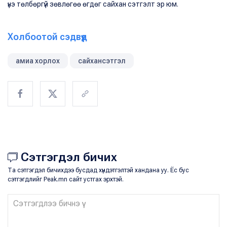
үнэ төлбөргүй зөвлөгөө өгдөг сайхан сэтгэлт эр юм.
Холбоотой сэдвүүд
амиа хорлох
сайхансэтгэл
Сэтгэгдэл бичих
Та сэтгэгдэл бичихдээ бусдад хүндэтгэлтэй хандана уу. Ёс бус
сэтгэгдлийг Peak.mn сайт устгах эрхтэй.