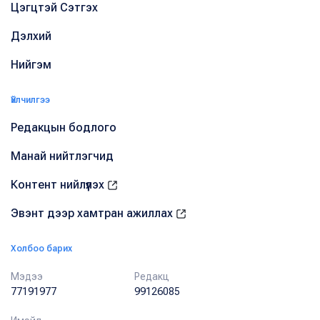
Цэгцтэй Сэтгэх
Дэлхий
Нийгэм
Үйлчилгээ
Редакцын бодлого
Манай нийтлэгчид
Контент нийлүүлэх
Эвэнт дээр хамтран ажиллах
Холбоо барих
Мэдээ
Редакц
77191977
99126085