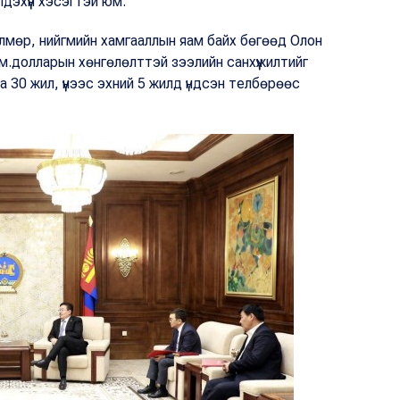
лдэхүүн хэсэгтэй юм.
дөлмөр, нийгмийн хамгааллын яам байх бөгөөд Олон
м.долларын хөнгөлөлттэй зээлийн санхүүжилтийг
аа 30 жил, үүнээс эхний 5 жилд үндсэн телбөрөөс