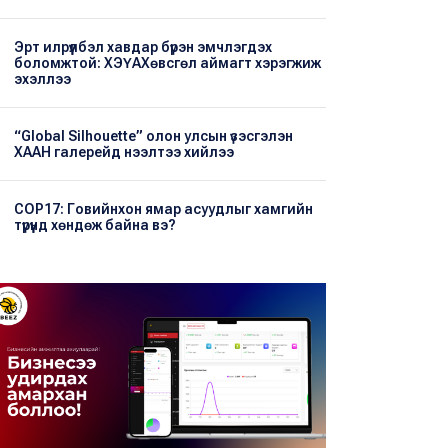
Эрт илрүүлбэл хавдар бүрэн эмчлэгдэх
боломжтой: ХЭҮА​Хөвсгөл аймагт хэрэгжиж
эхэллээ
“Global Silhouette” олон улсын үзэсгэлэн
ХААН галерейд нээлтээ хийлээ
COP17: Говийнхон ямар асуудлыг хамгийн
түрүүнд хөндөж байна вэ?