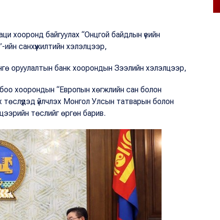
ци хооронд байгуулах “Онцгой байдлын үеийн
ийн санхүүжилтийн хэлэлцээр,
өнгө оруулалтын банк хоорондын Зээлийн хэлэлцээр,
лбоо хоорондын “Европын хөгжлийн сан болон
 төслүүдэд үйлчлэх Монгол Улсын татварын болон
цээрийн төслийг өргөн барив.