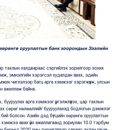
 хөрөнгө оруулалтын банк хоорондын Зээлийн
р тахлын халдвараас сэргийлэх зорилгоор зохих
өмж, эмнэлгийн хэрэгсэл худалдан авах, эдийн
мжих чиглэлээр багц арга хэмжээг хэрэгжүүлж, улсын
ан ажиллаж байна.
 бууруулах арга хэмжээг үргэлжлүүлэх, цар тахлын
зүүлэх сөрөг нөлөөллийг бууруулахад бодлогын дэмжлэг
га бий болсон. Азийн дэд бүтцийн хөрөнгө оруулалтын
 хэмжээ авах үйл ажиллагаанд зориулан 10.0 тэрбум
н бөгөөд 2020 оны дөрөвдүгээр сараас эхлэн гишүүн