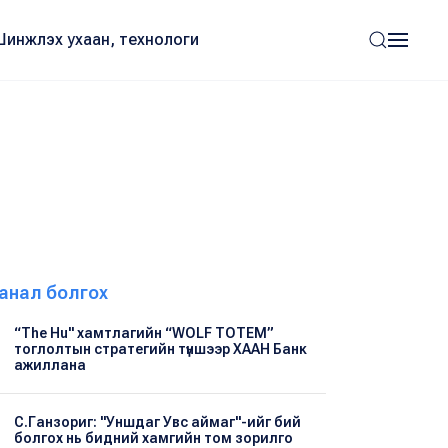
Шинжлэх ухаан, технологи
анал болгох
“The Hu" хамтлагийн “WOLF TOTEM”
тоглолтын стратегийн түншээр ХААН Банк
ажиллана
С.Ганзориг: "Уншдаг Увс аймаг"-ийг бий
болгох нь бидний хамгийн том зорилго