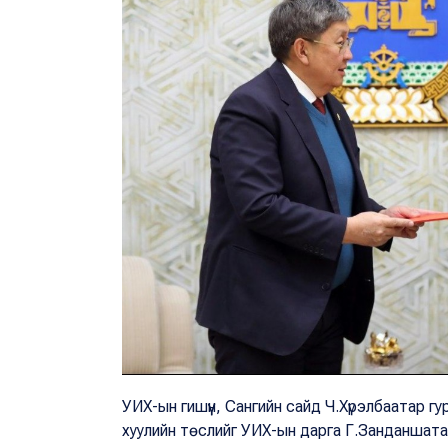
УИХ-ын гишүүн, Сангийн сайд Ч.Хүрэлбаатар г
хуулийн төслийг УИХ-ын дарга Г.Занданшата