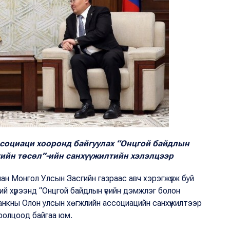
ссоциаци хооронд байгуулах “Онцгой байдлын
ийн төсөл”-ийн санхүүжилтийн хэлэлцээр
н Монгол Улсын Засгийн газраас авч хэрэгжүүлж буй
ний хүрээнд “Онцгой байдлын үеийн дэмжлэг болон
нкны Олон улсын хөгжлийн ассоциацийн санхүүжилтээр
ролцоод байгаа юм.