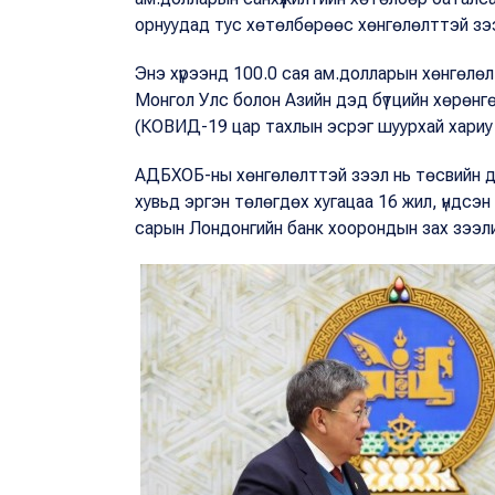
орнуудад тус хөтөлбөрөөс хөнгөлөлттэй зэ
Энэ хүрээнд 100.0 сая ам.долларын хөнгөлө
Монгол Улс болон Азийн дэд бүтцийн хөрөн
(КОВИД-19 цар тахлын эсрэг шуурхай хариу 
АДБХОБ-ны хөнгөлөлттэй зээл нь төсвийн д
хувьд эргэн төлөгдөх хугацаа 16 жил, үндсэн
сарын Лондонгийн банк хоорондын зах зээлий