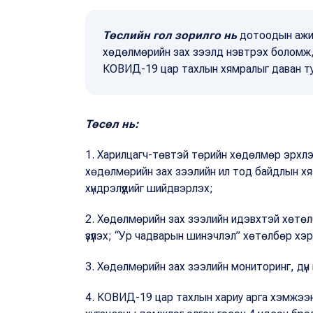
Төслийн гол зорилго нь
дотоодын ажил
хөдөлмөрийн зах зээлд нэвтрэх боломж,
КОВИД-19 цар тахлын хямралыг даван туу
Төсөл нь:
1. Харилцагч-төвтэй төрийн хөдөлмөр эрхл
хөдөлмөрийн зах зээлийн ил тод байдлын хяз
хүндрэлүүдийг шийдвэрлэх;
2. Хөдөлмөрийн зах зээлийн идэвхтэй хөтөлб
үзүүлэх; “Ур чадварын шинэчлэл” хөтөлбөр хэрэ
3. Хөдөлмөрийн зах зээлийн мониторинг, дүн 
4. КОВИД-19 цар тахлын хариу арга хэмжээн