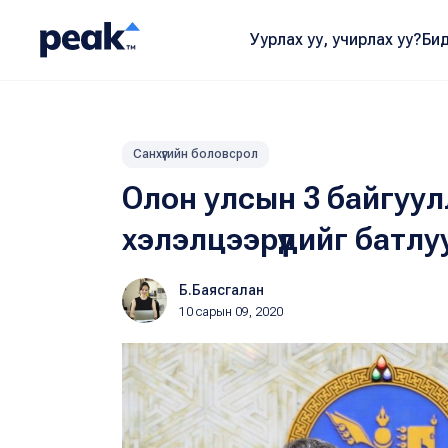
Уурлах уу, учирлах уу?
Бид
Санхүүгийн боловсрол
Олон улсын 3 байгуул
хэлэлцээрүүдийг батл
Б.Баясгалан
10 сарын 09, 2020