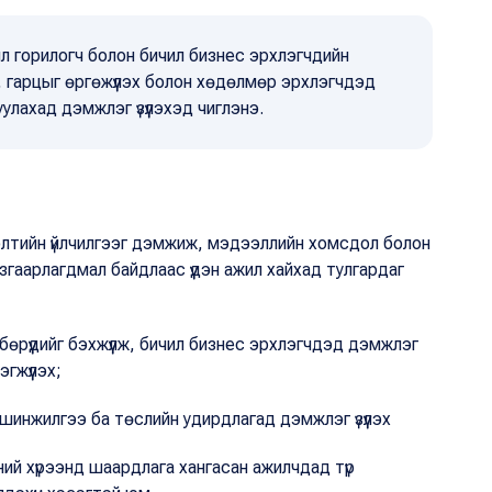
 горилогч болон бичил бизнес эрхлэгчдийн
 гарцыг өргөжүүлэх болон хөдөлмөр эрхлэгчдэд
лахад дэмжлэг үзүүлэхэд чиглэнэ.
элтийн үйлчилгээг дэмжиж, мэдээллийн хомсдол болон
гаарлагдмал байдлаас үүдэн ажил хайхад тулгардаг
өрүүдийг бэхжүүлж, бичил бизнес эрхлэгчдэд дэмжлэг
гжүүлэх;
шинжилгээ ба төслийн удирдлагад дэмжлэг үзүүлэх
ий хүрээнд шаардлага хангасан ажилчдад түр