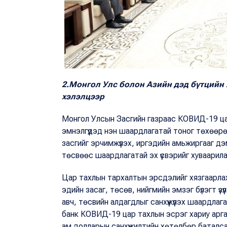
2.Монгол Улс болон Азийн дэд бүтцийн
хэлэлцээр
Монгол Улсын Засгийн газраас КОВИД-19 ца
эмнэлгүүдэд нэн шаардлагатай тоног төхөөр
засгийг эрчимжүүлэх, иргэдийн амьжиргааг дэ
төсвөөс шаардлагатай эх үүсвэрийг хуваарил
Цар тахлын тархалтын эрсдэлийг хязгаарлах,
эдийн засаг, төсөв, нийгмийн эмзэг бүлэгт ү
авч, төсвийн алдагдлыг санхүүжүүлэх шаардла
банк КОВИД-19 цар тахлын эсрэг хариу арга
ам.долларын санхүүжилтийн хөтөлбөр баталса