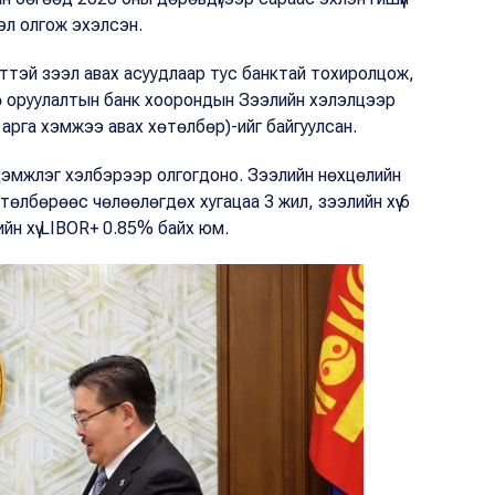
эл олгож эхэлсэн.
лттэй зээл авах асуудлаар тус банктай тохиролцож,
гө оруулалтын банк хоорондын Зээлийн хэлэлцээр
арга хэмжээ авах хөтөлбөр)-ийг байгуулсан.
эмжлэг хэлбэрээр олгогдоно. Зээлийн нөхцөлийн
 төлбөрөөс чөлөөлөгдөх хугацаа 3 жил, зээлийн хүү 6
н хүү LIBOR+ 0.85% байх юм.