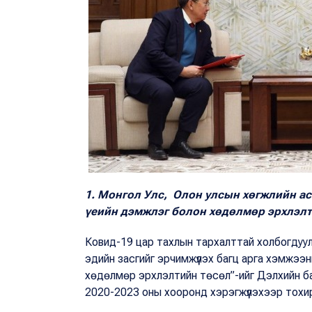
1. Монгол Улс, Олон улсын хөгжлийн а
үеийн дэмжлэг болон хөдөлмөр эрхлэлт
Ковид-19 цар тахлын тархалттай холбогдуула
эдийн засгийг эрчимжүүлэх багц арга хэмжээ
хөдөлмөр эрхлэлтийн төсөл”-ийг Дэлхийн ба
2020-2023 оны хооронд хэрэгжүүлэхээр тохи