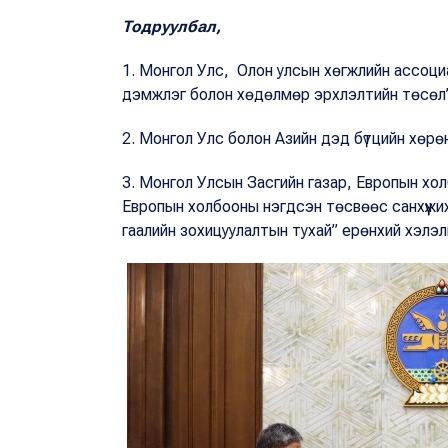
Тодруулбал,
1. Монгол Улс, Олон улсын хөгжлийн ассоциа
дэмжлэг болон хөдөлмөр эрхлэлтийн төсөл”-
2. Монгол Улс болон Азийн дэд бүтцийн хөр
3. Монгол Улсын Засгийн газар, Европын хо
Европын холбооны нэгдсэн төсвөөс санхүүжих
гаалийн зохицуулалтын тухай” ерөнхий хэлэл