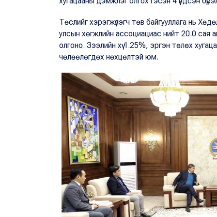
хугацааны дэмжлэг олгох гэсэн 4 үндсэн бүрэ
Төслийг хэрэгжүүлэгч төв байгууллага нь Хө
улсын хөгжлийн ассоциациас нийт 20.0 сая а
олгоно. Зээлийн хүү 1.25%, эргэн төлөх хугац
чөлөөлөгдөх нөхцөлтэй юм.