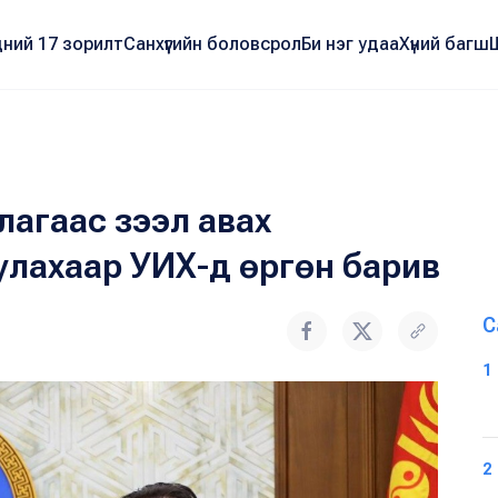
ний 17 зорилт
Санхүүгийн боловсрол
Би нэг удаа
Хүний багш
лагаас зээл авах
уулахаар УИХ-д өргөн барив
С
1
2