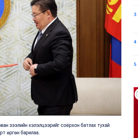
3
4
5
урван зээлийн хэлэлцээрийг соёрхон батлах тухай
рт өргөн барилаа.