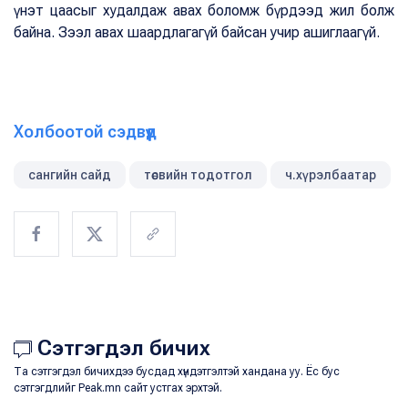
үнэт цаасыг худалдаж авах боломж бүрдээд жил болж
байна. Зээл авах шаардлагагүй байсан учир ашиглаагүй.
Холбоотой сэдвүүд
сангийн сайд
төсвийн тодотгол
ч.хүрэлбаатар
Сэтгэгдэл бичих
Та сэтгэгдэл бичихдээ бусдад хүндэтгэлтэй хандана уу. Ёс бус
сэтгэгдлийг Peak.mn сайт устгах эрхтэй.