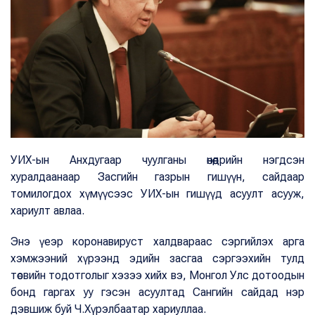
УИХ-ын Анхдугаар чуулганы өнөөдрийн нэгдсэн
хуралдаанаар Засгийн газрын гишүүн, сайдаар
томилогдох хүмүүсээс УИХ-ын гишүүд асуулт асууж,
хариулт авлаа.
Энэ үеэр коронавируст халдвараас сэргийлэх арга
хэмжээний хүрээнд эдийн засгаа сэргээхийн тулд
төсвийн тодотголыг хэзээ хийх вэ, Монгол Улс дотоодын
бонд гаргах уу гэсэн асуултад Сангийн сайдад нэр
дэвшиж буй Ч.Хүрэлбаатар хариуллаа.