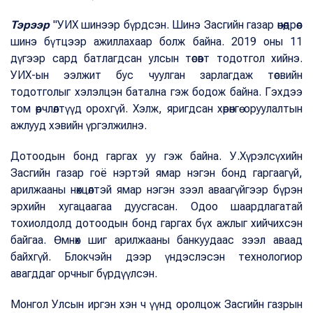
Тэрээр
"УИХ шинээр бүрдсэн. Шинэ Засгийн газар өнөөдрөөс
шинэ бүтцээр ажиллахаар болж байна. 2019 оны 11
дүгээр сард батлагдсан улсын төсөвт тодотгол хийнэ.
УИХ-ын ээлжит бус чуулган зарлагдаж төсвийн
тодотголыг хэлэлцэн батална гэж бодож байна. Гэхдээ
том өөрчлөлтүүд орохгүй. Хэлж, яригдсан хөрөнгө оруулалтын
ажлууд хэвийн үргэлжилнэ.
Дотоодын бонд гаргах уу гэж байна. У.Хүрэлсүхийн
Засгийн газар гоё нэртэй ямар нэгэн бонд гаргаагүй,
арилжааны нөхцөлтэй ямар нэгэн зээл аваагүйгээр бүрэн
эрхийн хугацаагаа дуусгасан. Одоо шаардлагатай
тохиолдолд дотоодын бонд гаргах бүх ажлыг хийчихсэн
байгаа. Өмнөх шиг арилжааны банкуудаас зээл аваад
байхгүй. Блокчэйн дээр үндэслэсэн технологиор
авагддаг орчныг бүрдүүлсэн.
Монгол Улсын иргэн хэн ч үүнд оролцож Засгийн газрын