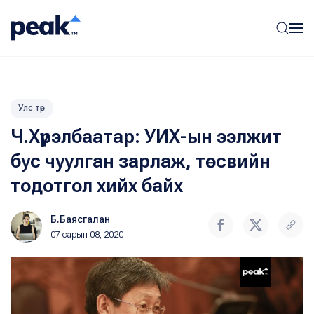
Улс төр
Ч.Хүрэлбаатар: УИХ-ын ээлжит
бус чуулган зарлаж, төсвийн
тодотгол хийх байх
Б.Баясгалан
07 сарын 08, 2020