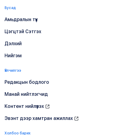
Бусад
Амьдралын түүх
Цэгцтэй Сэтгэх
Дэлхий
Нийгэм
Үйлчилгээ
Редакцын бодлого
Манай нийтлэгчид
Контент нийлүүлэх
Эвэнт дээр хамтран ажиллах
Холбоо барих