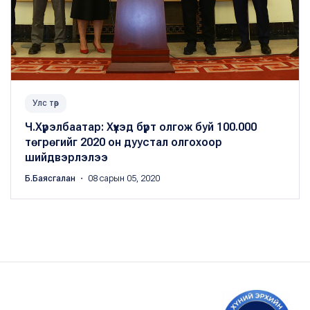
Улс төр
Ч.Хүрэлбаатар: Хүүхэд бүрт олгож буй 100.000
төгрөгийг 2020 он дуустал олгохоор
шийдвэрлэлээ
Б.Баясгалан
・ 08 сарын 05, 2020