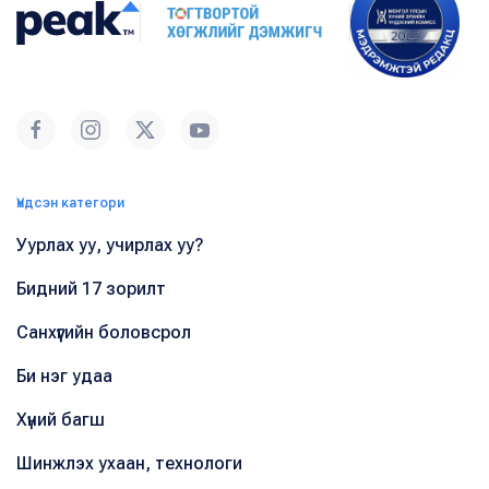
Үндсэн категори
Уурлах уу, учирлах уу?
Бидний 17 зорилт
Санхүүгийн боловсрол
Би нэг удаа
Хүний багш
Шинжлэх ухаан, технологи