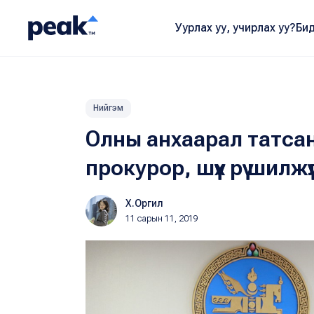
Уурлах уу, учирлах уу?
Бид
Нийгэм
Олны анхаарал татса
прокурор, шүүх рүү шилжү
Х.Оргил
11 сарын 11, 2019