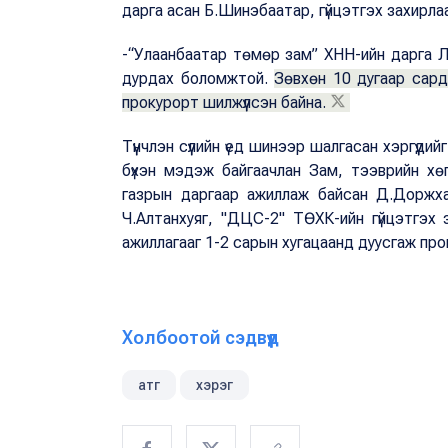
дарга асан Б.Шинэбаатар, гүйцэтгэх захирл
-“Улаанбаатар төмөр зам” ХНН-ийн дарга Л.
дурдах боломжтой.
Зөвхөн 10 дугаар сард 
прокурорт шилжүүлсэн байна.
Түүнчлэн сүүлийн үед шинээр шалгасан хэргүүди
бүхэн мэдэж байгаачлан Зам, тээврийн х
газрын даргаар ажиллаж байсан Д.Доржха
Ч.Алтанхуяг, "ДЦС-2" ТӨХК-ийн гүйцэтгэх з
ажиллагааг 1-2 сарын хугацаанд дуусгаж прокур
Холбоотой сэдвүүд
атг
хэрэг