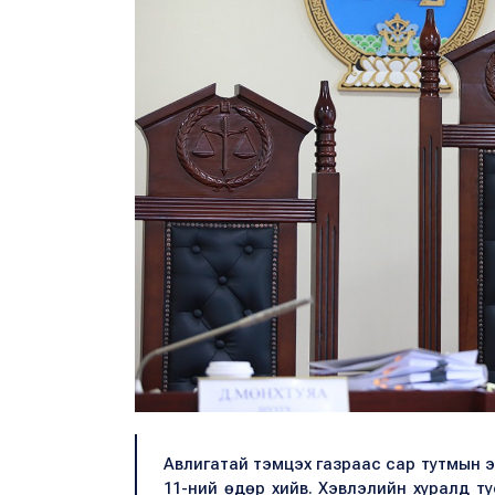
Авлигатай тэмцэх газраас сар тутмын э
11-ний өдөр хийв. Хэвлэлийн хуралд т