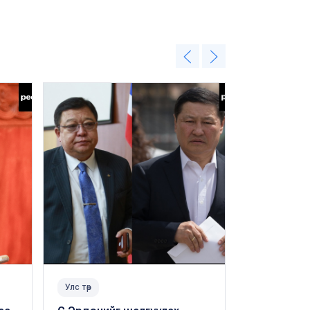
Улс төр
Нийгэм