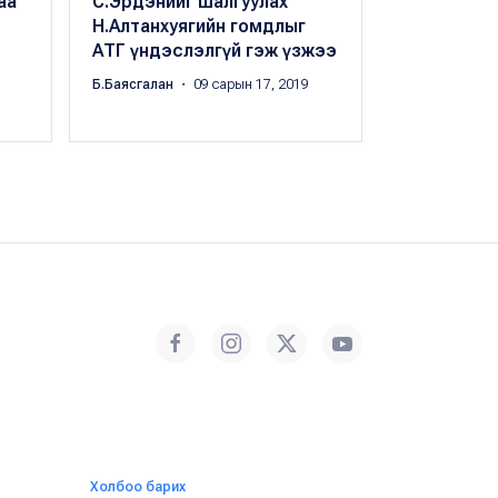
аа
С.Эрдэнийг шалгуулах
"Монполим
Н.Алтанхуягийн гомдлыг
асуудлаар
АТГ үндэслэлгүй гэж үзжээ
АТГ-т хан
Б.Баясгалан
・ 09 сарын 17, 2019
Б.Баясгалан
・
Холбоо барих