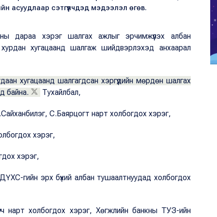
еийн асуудлаар сэтгүүлчдэд мэдээлэл өгөв.
ны дараа хэрэг шалгах ажлыг эрчимжүүлэх албан
йг хурдан хугацаанд шалгаж шийдвэрлэхэд анхаарал
даан хугацаанд шалгагдсан хэргүүдийн мөрдөн шалгах
эд байна.
Тухайлбал,
.Сайханбилэг, С.Баярцогт нарт холбогдох хэрэг,
олбогдох хэрэг,
гдох хэрэг,
ДҮХС-гийн эрх бүхий албан тушаалтнуудад холбогдох
гч нарт холбогдох хэрэг, Хөгжлийн банкны ТУЗ-ийн