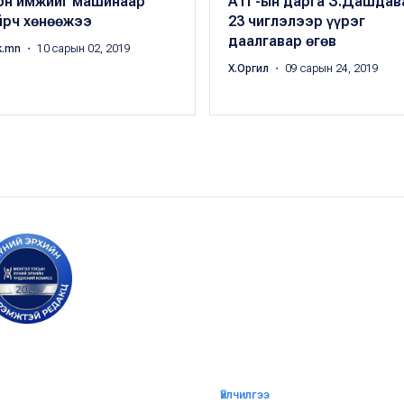
он имжийг машинаар
АТГ-ын дарга З.Дашдав
йрч хөнөөжээ
23 чиглэлээр үүрэг
даалгавар өгөв
k.mn
・ 10 сарын 02, 2019
Х.Оргил
・ 09 сарын 24, 2019
Үйлчилгээ