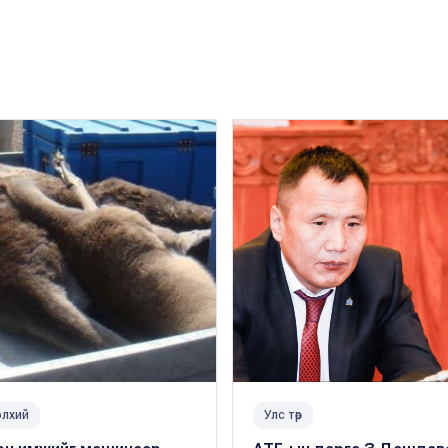
лхий
Улс төр