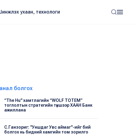
Шинжлэх ухаан, технологи
анал болгох
“The Hu" хамтлагийн “WOLF TOTEM”
тоглолтын стратегийн түншээр ХААН Банк
ажиллана
С.Ганзориг: "Уншдаг Увс аймаг"-ийг бий
болгох нь бидний хамгийн том зорилго