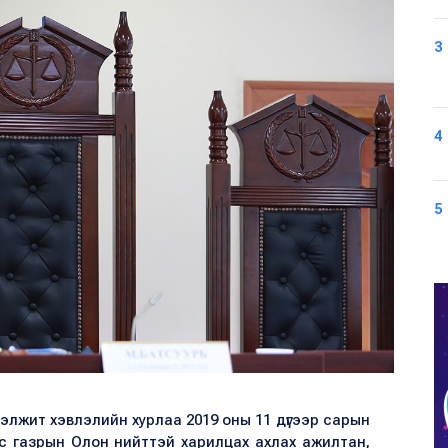
3
4
5
элжит хэвлэлийн хурлаа 2019 оны 11 дүгээр сарын
ус газрын Олон нийттэй харилцах ахлах ажилтан,