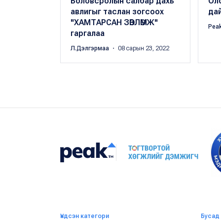
Боловсролын салбар дахь
Ол
авлигыг таслан зогсоох
да
"ХАМТАРСАН ЗӨВЛӨМЖ"
Pea
гаргалаа
Л.Дэлгэрмаа
・ 08 сарын 23, 2022
Үндсэн категори
Бусад