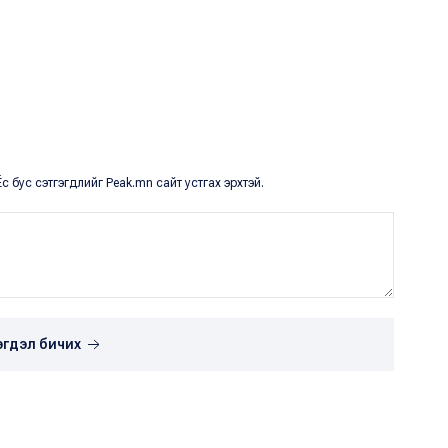
с бус сэтгэгдлийг Peak.mn сайт устгах эрхтэй.
эгдэл бичих