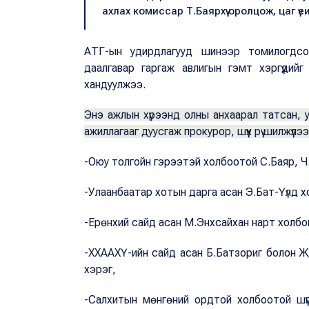
ахлах комиссар Т.Баярхүү оролцож, цаг ү
АТГ-ын удирдлагууд шинээр томилогдсо
даалгавар гаргаж авлигын гэмт хэргүүди
хандуулжээ.
Энэ ажлын хүрээнд олны анхаарал татсан, у
ажиллагааг дуусгаж прокурор, шүүх рүү шилжүүлэ
-Оюу толгойн гэрээтэй холбоотой С.Баяр, Ч
-Улаанбаатар хотын дарга асан Э.Бат-Үүлд х
-Ерөнхий сайд асан М.Энхсайхан нарт холбо
-ХХААХҮ-ийн сайд асан Б.Батзориг болон Ж
хэрэг,
-Салхитын мөнгөний ордтой холбоотой шүү