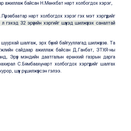
аар ажиллаж байсан Н.Мөнхбат нарт холбогдох хэрэг,
Пүрэвбаатар нарт холбогдох хэрэг гэх мэт хэргүүдийг
л гэхэд 32 эрүүгийн хэргийг шүүхэд шилжүүлэх саналтай
йг шуурхай шалгаж, эрх бүхий байгууллагад шилжүүлэв. Та
өгжлийн сайдаар ажиллаж байсан Д.Ганбат, ЗТХЯ-ны
нд, Эрүүл мэндийн даатгалын ерөнхий газрын дарга
ахирал С.Бямбаахүү нарт холбогдох хэргүүдийг шалгах
ор, шүүх рүү шилжүүлсэн гэлээ.