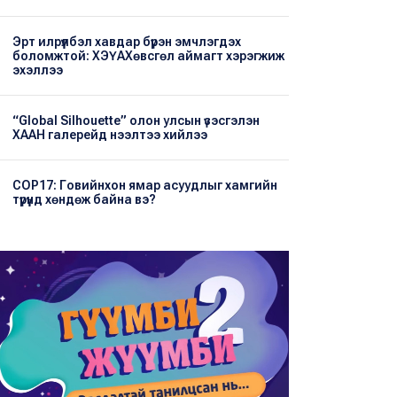
Эрт илрүүлбэл хавдар бүрэн эмчлэгдэх
боломжтой: ХЭҮА​Хөвсгөл аймагт хэрэгжиж
эхэллээ
“Global Silhouette” олон улсын үзэсгэлэн
ХААН галерейд нээлтээ хийлээ
COP17: Говийнхон ямар асуудлыг хамгийн
түрүүнд хөндөж байна вэ?