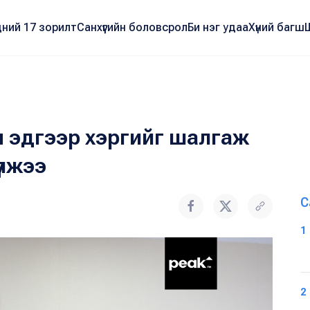
ний 17 зорилт
Санхүүгийн боловсрол
Би нэг удаа
Хүний багш
н эдгээр хэргийг шалгаж
үлжээ
С
1
2