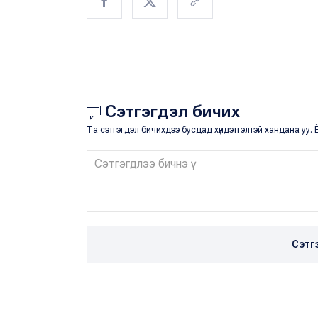
Сэтгэгдэл бичих
Та сэтгэгдэл бичихдээ бусдад хүндэтгэлтэй хандана уу. Ё
Сэтг