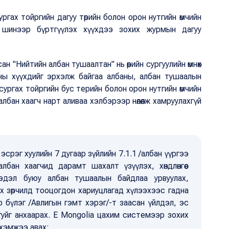
гах тойргийн дагуу төрийн болон орон нутгийн өмчийн
г шинээр бүртгүүлэх хүүхдээ зохих журмын дагуу
ан "Нийтийн албан тушаалтан" нь өөрийн сургуулийн өмнөх
сны хүүхдийг эрхэлж байгаа албаны, албан тушаалын
ан сургах тойргийн бус терийн болон орон нутгийн өмчийн
лбан хаагч нарт аливаа хэлбэрээр нөлөөлж хамруулахгүй
срэг хуулийн 7 дугаар зүйлийн 7.1.1 /албан үүргээ
лбан хаагчид дарамт шахалт үзүүлэх, хөндлөнгөөс
х мэдэл буюу албан тушаалын байдлаа урвуулах,
х зөрчилд тооцогдон хариуцлагад хүлээхээс гадна
р бүлэг /Авлигын гэмт хэрэг/-т заасан үйлдэл, эс
гуйг анхаарах. E Mongolia цахим системээр зохих
 хэмжээ авах;