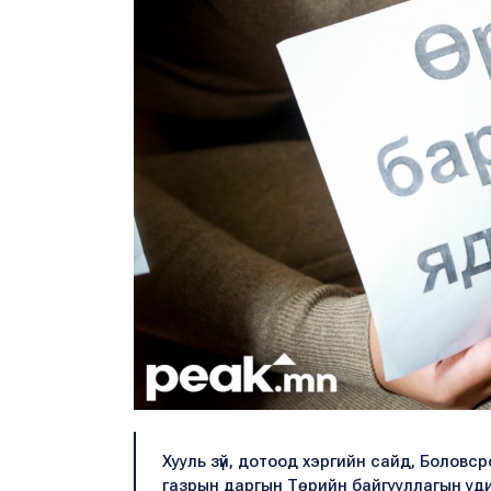
Хууль зүй, дотоод хэргийн сайд, Боловс
газрын даргын Төрийн байгууллагын уд