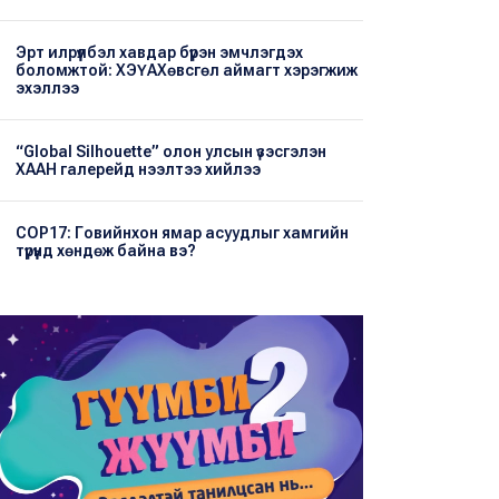
Эрт илрүүлбэл хавдар бүрэн эмчлэгдэх
боломжтой: ХЭҮА​Хөвсгөл аймагт хэрэгжиж
эхэллээ
“Global Silhouette” олон улсын үзэсгэлэн
ХААН галерейд нээлтээ хийлээ
COP17: Говийнхон ямар асуудлыг хамгийн
түрүүнд хөндөж байна вэ?