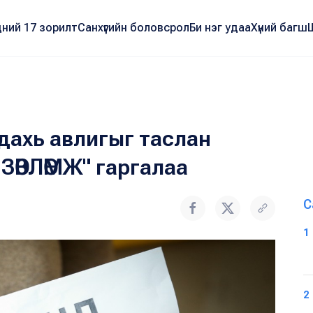
ний 17 зорилт
Санхүүгийн боловсрол
Би нэг удаа
Хүний багш
дахь авлигыг таслан
ЗӨВЛӨМЖ" гаргалаа
С
1
2