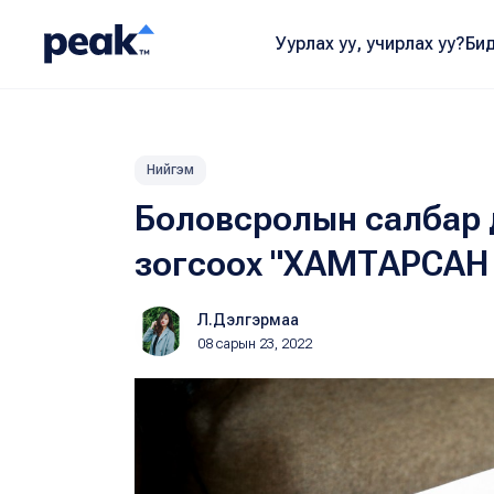
Уурлах уу, учирлах уу?
Бид
Нийгэм
Боловсролын салбар 
зогсоох "ХАМТАРСАН 
Л.Дэлгэрмаа
08 сарын 23, 2022