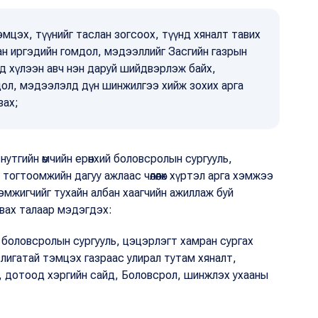
мцэх, түүнийг таслан зогсоох, түүнд хяналт тавих
ан иргэдийн гомдол, мэдээллийг Засгийн газрын
вд хүлээн авч нэн даруй шийдвэрлэж байх,
дол, мэдээлэлд дүн шинжилгээ хийж зохих арга
вах;
 нутгийн өмчийн ерөнхий боловсролын сургууль,
огтоомжийн дагуу ажлаас чөлөөлөх хүртэл арга хэмжээ
дэмжигчийг тухайн албан хаагчийн ажиллаж буй
авах талаар мэдэгдэх:
й боловсролын сургууль, цэцэрлэгт хамран сургах
лигатай тэмцэх газраас улирал тутам хяналт,
й, дотоод хэргийн сайд, Боловсрол, шинжлэх ухааны