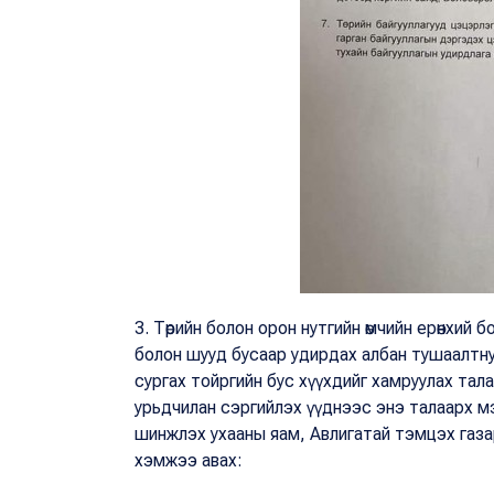
3. Төрийн болон орон нутгийн өмчийн ерөнхий
болон шууд бусаар удирдах албан тушаалтну
сургах тойргийн бус хүүхдийг хамруулах тал
урьдчилан сэргийлэх үүднээс энэ талаарх мэ
шинжлэх ухааны яам, Авлигатай тэмцэх газар
хэмжээ авах: