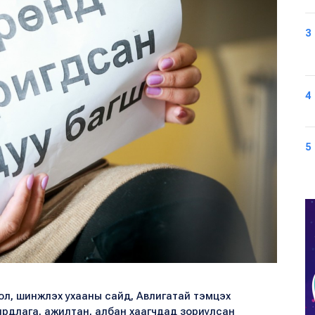
3
4
5
рол, шинжлэх ухааны сайд, Авлигатай тэмцэх
ирдлага, ажилтан, албан хаагчдад зориулсан