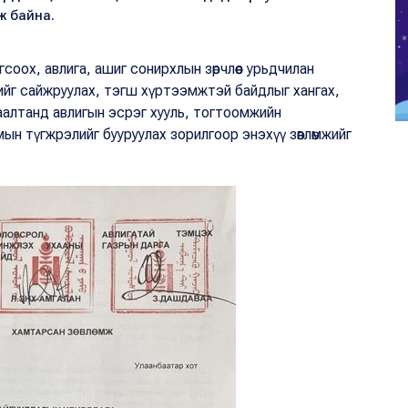
 байна.
оох, авлига, ашиг сонирхлын зөрчлөөс урьдчилан
ийг сайжруулах, тэгш хүртээмжтэй байдлыг хангах,
алтанд авлигын эсрэг хууль, тогтоомжийн
ын түгжрэлийг бууруулах зорилгоор энэхүү зөвлөмжийг