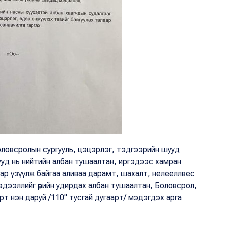
 боловсролын сургууль, цэцэрлэг, тэдгээрийн шууд
уд нь нийтийн албан тушаалтан, иргэдээс хамран
аар үзүүлж байгаа аливаа дарамт, шахалт, нелееллвес
дээллийг өөрийн удирдах албан тушаалтан, Боловсрол,
т нэн даруй /110" тусгай дугаарт/ мэдэгдэх арга