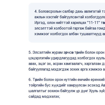
4. Боловсролын салбар дахь авлигатай тэ
ажлын хэсгийг байгуулсантай холбогдуул
Иргэд, олон нийттэй харилцах "11-11" тө
элсэлттэй холбоотой гаргаж байгаа гом
хэмжээг холбогдох албан тушаалтнууд а
5. Элсэлтийн журам зөрчсөн төрийн болон орон
цэцэрлэгийн удирдлагуудад холбогдох хууль т
авах, эцэг эх, асран хамгаалагч, харгалзан 
байгууллагад мэдэгдэж зохих арга хэмжээ 
6. Төрийн болон орон нутгийн емчийн еренхи
тойргийн бус хүүхдийг хамруулсан эсэхэд Ав
шалгалтыг зохион байгуулж үр дүнг Хууль зү
сайдад мэдээлэх;