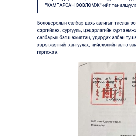
"ХАМТАРСАН ЗӨВЛӨМЖ"-ийг танилцуулж
Боловсролын салбар дахь авлигыг таслан зогс
сэргийлэх, сургууль, цэцэрлэгийн хүртээмж
салбарын багш ажилтан, удирдах албан туша
хэрэгжилтийг хангуулах, нийслэлийн авто зам
гаргажээ.