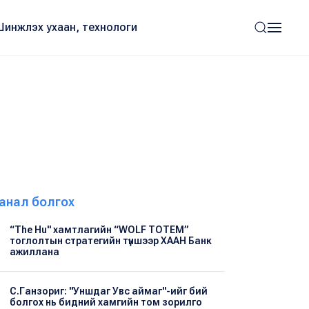
Шинжлэх ухаан, технологи
анал болгох
“The Hu" хамтлагийн “WOLF TOTEM”
тоглолтын стратегийн түншээр ХААН Банк
ажиллана
С.Ганзориг: "Уншдаг Увс аймаг"-ийг бий
болгох нь бидний хамгийн том зорилго