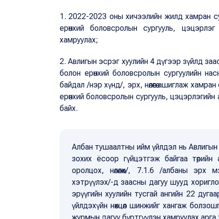
1. 2022-2023 оны хичээлийн жилд хамран сур
ерөнхий боловсролын сургууль, цэцэрлэ
хамруулах;
2. Авлигын эсрэг хуулийн 4 дүгээр зүйлд заас
болон ерөнхий боловсролын сургуулийн на
байдал /нэр хүнд/, эрх, нөлөөгөө ашиглаж хамр
ерөнхий боловсролын сургууль, цэцэрлэгийн а
байх.
Албан тушаалтны ийм үйлдэл нь Авлигын э
зохих ёсоор гүйцэтгэж байгаа төрийн а
оролцох, нөлөөлөх/, 7.1.6 /албаны эр
хэтрүүлэх/-д заасны дагуу шууд хоригло
эрүүгийн хуулийн тусгай ангийн 22 дугаа
үйлдэхүйн нөхцөл шинжийг хангаж болзош
журмын дагуу бүртгүүлэн хамруулах арга