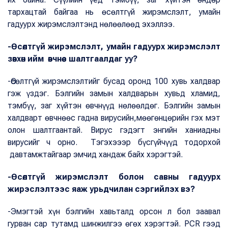
тархацтай байгаа нь өсөлтгүй жирэмслэлт, умайн
гадуурх жирэмслэлтэнд нөлөөлөөд эхэллээ.
-Өсөлтгүй жирэмслэлт, умайн гадуурх жирэмслэлт
зөвхөн ийм өвчнөөс шалтгаалдаг уу?
-Өсөлтгүй жирэмслэлтийг бусад оронд 100 хувь халдвар
гэж үздэг. Бэлгийн замын халдварын хувьд хламид,
тэмбүү, заг хүйтэн өвчнүүд нөлөөлдөг. Бэлгийн замын
халдварт өвчнөөс гадна вирусийн,мөөгөнцөрийн гэх мэт
олон шалтгаантай. Вирус гэдэгт энгийн ханиадны
вирусийг ч орно. Тэгэхэээр бүсгүйчүүд тодорхой
давтамжтайгаар эмчид хандаж байх хэрэгтэй.
-Өсөлтгүй жирэмслэлт болон савны гадуурх
жирэслэлтээс яаж урьдчилан сэргийлэх вэ?
-Эмэгтэй хүн бэлгийн хавьталд орсон л бол заавал
гурван сар тутамд шинжилгээ өгөх хэрэгтэй. РСR гээд