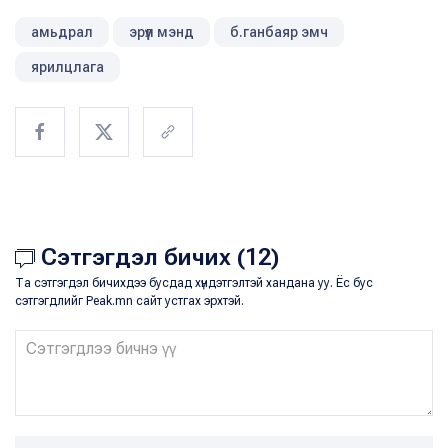
амьдрал
эрүүл мэнд
б.ганбаяр эмч
ярилцлага
Сэтгэгдэл бичих (12)
Та сэтгэгдэл бичихдээ бусдад хүндэтгэлтэй хандана уу. Ёс бус
сэтгэгдлийг Peak.mn сайт устгах эрхтэй.