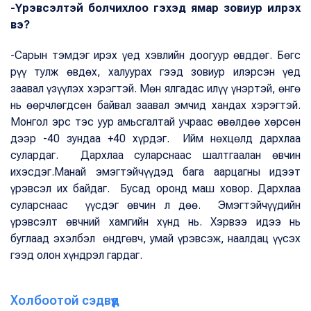
-Үрэвсэлтэй болчихлоо гэхэд ямар зовиур илрэх
вэ?
-Сарын тэмдэг ирэх үед хэвлийн доогуур өвддөг. Бөгс
рүү тулж өвдөх, халуурах гээд зовиур илэрсэн үед
заавал үзүүлэх хэрэгтэй. Мөн ялгадас илүү үнэртэй, өнгө
нь өөрчлөгдсөн байвал заавал эмчид хандах хэрэгтэй.
Монгол эрс тэс уур амьсгалтай учраас өвөлдөө хөрсөн
дээр -40 зундаа +40 хүрдэг. Ийм нөхцөлд дархлаа
сулардаг. Дархлаа суларснаас шалтгаалан өвчин
ихэсдэг.Манай эмэгтэйчүүдэд бага аарцагны идээт
үрэвсэл их байдаг. Бусад оронд маш ховор. Дархлаа
суларснаас үүсдэг өвчин л дөө. Эмэгтэйчүүдийн
үрэвсэлт өвчний хамгийн хүнд нь. Хэрвээ идээ нь
буглаад эхэлбэл өндгөвч, умай үрэвсэж, наалдац үүсэх
гээд олон хүндрэл гардаг.
Холбоотой сэдвүүд