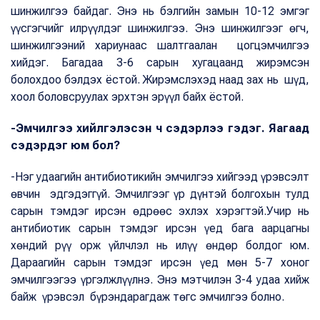
шинжилгээ байдаг. Энэ нь бэлгийн замын 10-12 эмгэг
үүсгэгчийг илрүүлдэг шинжилгээ. Энэ шинжилгээг өгч,
шинжилгээний хариунаас шалтгаалан цогцэмчилгээ
хийдэг. Багадаа 3-6 сарын хугацаанд жирэмсэн
болохдоо бэлдэх ёстой. Жирэмслэхэд наад зах нь шүд,
хоол боловсруулах эрхтэн эрүүл байх ёстой.
-Эмчилгээ хийлгэлэсэн ч сэдэрлээ гэдэг. Яагаад
сэдэрдэг юм бол?
-Нэг удаагийн антибиотикийн эмчилгээ хийгээд үрэвсэлт
өвчин эдгэдэггүй. Эмчилгээг үр дүнтэй болгохын тулд
сарын тэмдэг ирсэн өдрөөс эхлэх хэрэгтэй.Учир нь
антибиотик сарын тэмдэг ирсэн үед бага аарцагны
хөндий рүү орж үйлчлэл нь илүү өндөр болдог юм.
Дараагийн сарын тэмдэг ирсэн үед мөн 5-7 хоног
эмчилгээгээ үргэлжлүүлнэ. Энэ мэтчилэн 3-4 удаа хийж
байж үрэвсэл бүрэндарагдаж төгс эмчилгээ болно.