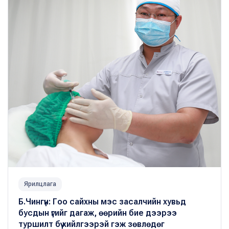
Ярилцлага
Б.Чингүн: Гоо сайхны мэс засалчийн хувьд
бусдын үгийг дагаж, өөрийн бие дээрээ
туршилт бүү хийлгээрэй гэж зөвлөдөг