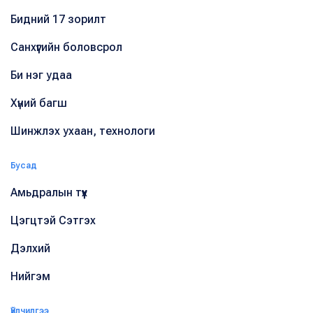
Бидний 17 зорилт
Санхүүгийн боловсрол
Би нэг удаа
Хүний багш
Шинжлэх ухаан, технологи
Бусад
Амьдралын түүх
Цэгцтэй Сэтгэх
Дэлхий
Нийгэм
Үйлчилгээ