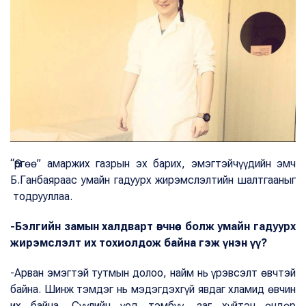
“Өргөө” амаржих газрын эх барих, эмэгтэйчүүдийн эмч
Б.Ганбаяраас умайн гадуурх жирэмслэлтийн шалтгааныг
тодрууллаа.
-Бэлгийн замын халдварт өвчнөөс болж умайн гадуурх
жирэмслэлт их тохиолдож байна гэж үнэн үү?
-Арван эмэгтэй тутмын долоо, найм нь үрэвсэлт өвчтэй
байна. Шинж тэмдэг нь мэдэгдэхгүй явдаг хламид өвчин
их байна. Сүүлийн үед тэмбүү, заг хүйтэн өндөр