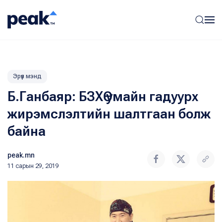
Эрүүл мэнд
Б.Ганбаяр: БЗХӨ умайн гадуурх
жирэмслэлтийн шалтгаан болж
байна
peak.mn
11 сарын 29, 2019