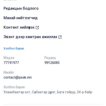
Редакцын бодлого
Манай нийтлэгчид
Контент нийлүүлэх
Эвэнт дээр хамтран ажиллах
Холбоо барих
Мэдээ
Редакц
77191977
99126085
Имэйл
contact@peak.mn
Холбоо барих
Улаанбаатар хот, Сүхбаатар дүүрэг, Бага тойруу, 24-р байр