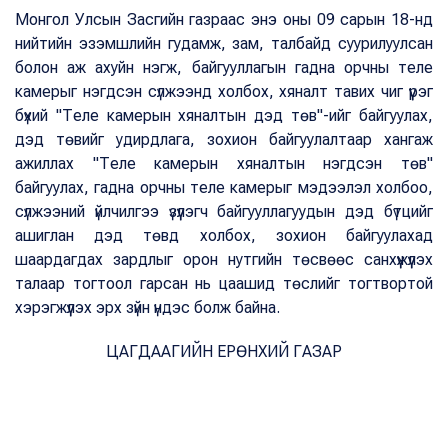
Монгол Улсын Засгийн газраас энэ оны 09 сарын 18-нд
нийтийн эзэмшлийн гудамж, зам, талбайд суурилуулсан
болон аж ахуйн нэгж, байгууллагын гадна орчны теле
камерыг нэгдсэн сүлжээнд холбох, хяналт тавих чиг үүрэг
бүхий "Теле камерын хяналтын дэд төв"-ийг байгуулах,
дэд төвийг удирдлага, зохион байгуулалтаар хангаж
ажиллах "Теле камерын хяналтын нэгдсэн төв"
байгуулах, гадна орчны теле камерыг мэдээлэл холбоо,
сүлжээний үйлчилгээ үзүүлэгч байгууллагуудын дэд бүтцийг
ашиглан дэд төвд холбох, зохион байгуулахад
шаардагдах зардлыг орон нутгийн төсвөөс санхүүжүүлэх
талаар тогтоол гарсан нь цаашид төслийг тогтвортой
хэрэгжүүлэх эрх зүйн үндэс болж байна.
ЦАГДААГИЙН ЕРӨНХИЙ ГАЗАР