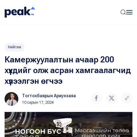
Нийгэм
Камержуулалтын ачаар 200
хүүхдийг олж асран хамгаалагчид
хүлээлгэн өгчээ
Тогтохбаярын Ариунзаяа
10 сарын 17, 2024