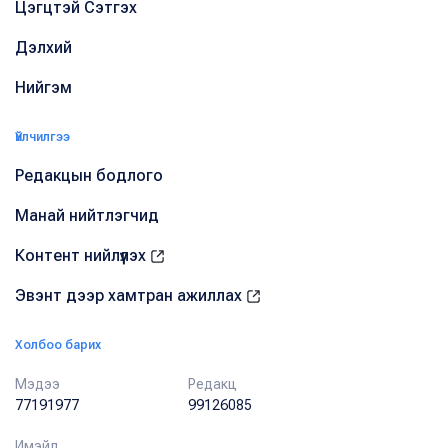
Цэгцтэй Сэтгэх
Дэлхий
Нийгэм
Үйлчилгээ
Редакцын бодлого
Манай нийтлэгчид
Контент нийлүүлэх
Эвэнт дээр хамтран ажиллах
Холбоо барих
Мэдээ
Редакц
77191977
99126085
Имэйл