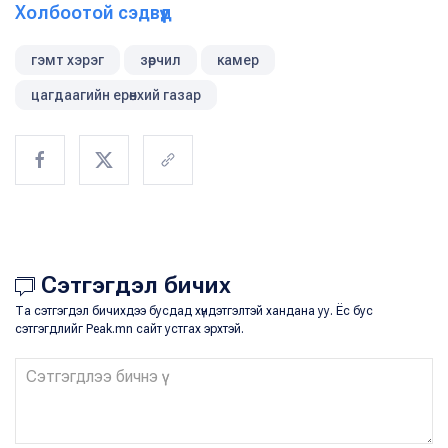
Холбоотой сэдвүүд
гэмт хэрэг
зөрчил
камер
цагдаагийн ерөнхий газар
Сэтгэгдэл бичих
Та сэтгэгдэл бичихдээ бусдад хүндэтгэлтэй хандана уу. Ёс бус
сэтгэгдлийг Peak.mn сайт устгах эрхтэй.