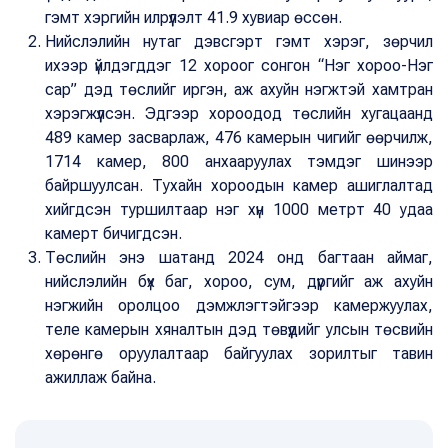
гэмт хэргийн илрүүлэлт 41.9 хувиар өссөн.
Нийслэлийн нутаг дэвсгэрт гэмт хэрэг, зөрчил
ихээр үйлдэгддэг 12 хороог сонгон “Нэг хороо-Нэг
сар” дэд төслийг иргэн, аж ахуйн нэгжтэй хамтран
хэрэгжүүлсэн. Эдгээр хороодод төслийн хугацаанд
489 камер засварлаж, 476 камерын чигийг өөрчилж,
1714 камер, 800 анхааруулах тэмдэг шинээр
байршуулсан. Тухайн хороодын камер ашиглалтад
хийгдсэн туршилтаар нэг хүн 1000 метрт 40 удаа
камерт бичигдсэн.
Төслийн энэ шатанд 2024 онд багтаан аймаг,
нийслэлийн бүх баг, хороо, сум, дүүргийг аж ахуйн
нэгжийн оролцоо дэмжлэгтэйгээр камержуулах,
теле камерын хяналтын дэд төвүүдийг улсын төсвийн
хөрөнгө оруулалтаар байгуулах зорилтыг тавин
ажиллаж байна.