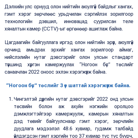
Дэлхийн улс орнууд олон нийтийн аюулгүй байдлыг хангах,
гэмт хэрэг зөрчлөөс урьдчилан сэргийлэх зорилгоор
технологийн дэвшил, инновацад суурилсан теле
хяналтын камер (CCTV)-ыг өргөнөөр ашиглаж байна.
Цагдаагийн байгууллага иргэд олон нийтийн эрүүл, аюулгүй
орчинд амьдрах эрхийг хангах зорилгоор аймаг,
нийслэлийн нутаг дэвсгэрийг олон улсын стандарт
түвшинд хүргэн камержуулах “Ногоон бүс” төслийг
санаачлан 2022 оноос эхлэн хэрэгжүүлж байна.
“Ногоон бүс” төслийг 3 үе шаттай хэрэгжүүлж байна.
Чингэлтэй дүүргийн нутаг дэвсгэрийг 2022 онд улсын
төсвийн болон аж ахуйн нэгжийн оролцоо
дэмжлэгтэйгээр камержуулж, камерын хяналтын
дэд төвийг байгуулснаар гэмт хэрэг, зөрчлийн
дуудлага мэдээлэл 48.6 хувиар, гудамж талбайд
үйлдэгдсэн гэмт хэргийн тоо 37 хувиар тус тус буурч,