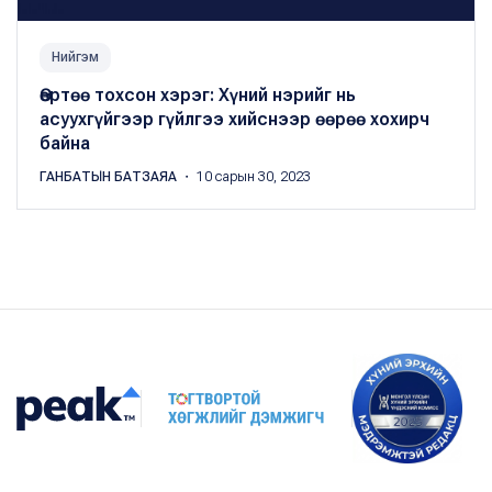
Нийгэм
Өөртөө тохсон хэрэг: Хүний нэрийг нь
асуухгүйгээр гүйлгээ хийснээр өөрөө хохирч
байна
ГАНБАТЫН БАТЗАЯА
・ 10 сарын 30, 2023