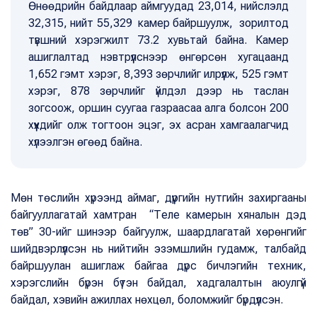
Өнөөдрийн байдлаар аймгуудад 23,014, нийслэлд
32,315, нийт 55,329 камер байршуулж, зорилтод
түвшний хэрэгжилт 73.2 хувьтай байна. Камер
ашиглалтад нэвтрүүлснээр өнгөрсөн хугацаанд
1,652 гэмт хэрэг, 8,393 зөрчлийг илрүүлж, 525 гэмт
хэрэг, 878 зөрчлийг үйлдэл дээр нь таслан
зогсоож, оршин суугаа газраасаа алга болсон 200
хүүхдийг олж тогтоон эцэг, эх асран хамгаалагчид
хүлээлгэн өгөөд байна.
Мөн төслийн хүрээнд аймаг, дүүргийн нутгийн захиргааны
байгууллагатай хамтран “Теле камерын хяналын дэд
төв” 30-ийг шинээр байгуулж, шаардлагатай хөрөнгийг
шийдвэрлүүлсэн нь нийтийн эзэмшлийн гудамж, талбайд
байршуулан ашиглаж байгаа дүрс бичлэгийн техник,
хэрэгслийн бүрэн бүтэн байдал, хадгалалтын аюулгүй
байдал, хэвийн ажиллах нөхцөл, боломжийг бүрдүүлсэн.