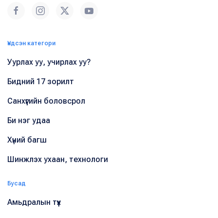
Үндсэн категори
Уурлах уу, учирлах уу?
Бидний 17 зорилт
Санхүүгийн боловсрол
Би нэг удаа
Хүний багш
Шинжлэх ухаан, технологи
Бусад
Амьдралын түүх