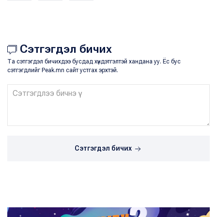
Сэтгэгдэл бичих
Та сэтгэгдэл бичихдээ бусдад хүндэтгэлтэй хандана уу. Ёс бус
сэтгэгдлийг Peak.mn сайт устгах эрхтэй.
Сэтгэгдэл бичих