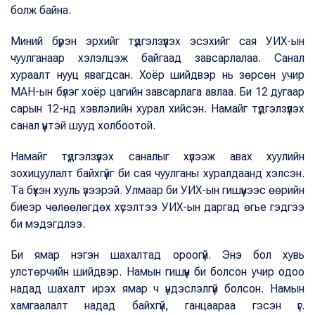
болж байна.
Миний бүрэн эрхийг түдгэлзүүлэх эсэхийг сая УИХ-ын
чуулганаар хэлэлцэж байгаад завсарлалаа. Санал
хураалт нууц явагдсан. Хоёр шийдвэр нь зөрсөн учир
МАН-ын бүлэг хоёр цагийн завсарлага авлаа. Би 12 дугаар
сарын 12-нд хэвлэлийн хурал хийсэн. Намайг түдгэлзүүлэх
санал үүнтэй шууд холбоотой.
Намайг түдгэлзүүлэх саналыг хүлээж авах хуулийн
зохицуулалт байхгүйг би сая чуулганы хуралдаанд хэлсэн.
Та бүхэн хууль үзээрэй. Улмаар би УИХ-ын гишүүнээс өөрийн
биеэр чөлөөлөгдөх хүсэлтээ УИХ-ын даргад өгье гэдгээ
би мэдэгдлээ.
Би ямар нэгэн шахалтад ороогүй. Энэ бол хувь
улстөрчийн шийдвэр. Намын гишүүн би болсон учир одоо
надад шахалт ирэх ямар ч үндэслэлгүй болсон. Намын
хамгаалалт надад байхгүй, ганцаараа гэсэн үг.