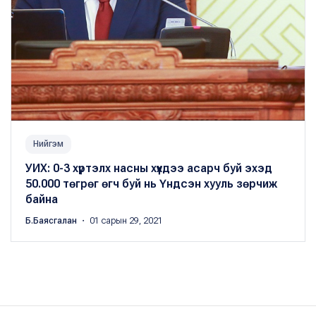
Нийгэм
УИХ: 0-3 хүртэлх насны хүүхдээ асарч буй эхэд
50.000 төгрөг өгч буй нь Үндсэн хууль зөрчиж
байна
Б.Баясгалан
・ 01 сарын 29, 2021