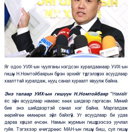
Яг одоо УИХ-ын чуулганы нэгдсэн хуралдаанаар УИХ-ын
гишүүн Н.Номтойбаярын бүрэн эрхийг түдгэлзүүлэх асуудлаар
хаалттай хуралдаж, нууц санал хураалт явуулж байна.
Энэ талаар УИХ-ын гишүүн Н.Номтойбаяр
"Намайг
ёс зүйн асуудлаар намаас хөөх шидвэр гаргасан. Миний
бие энэ шийдвэртэй санал нэг байна. Маргалдаж
өөрийгөө өмөөрөх зүйл байхгүй. Уг асуудлаар би удаа
дараа хүлцэл өчсөн. Намын журмын гишүүдээсээ уучлал
гуйя. Тэгэхээр өчигдрөөс МАН-ын гишүүн биш, сул гишүүн