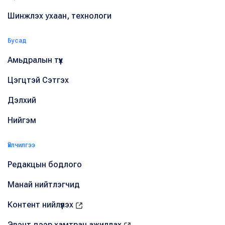
Шинжлэх ухаан, технологи
Бусад
Амьдралын түүх
Цэгцтэй Сэтгэх
Дэлхий
Нийгэм
Үйлчилгээ
Редакцын бодлого
Манай нийтлэгчид
Контент нийлүүлэх
Эвэнт дээр хамтран ажиллах