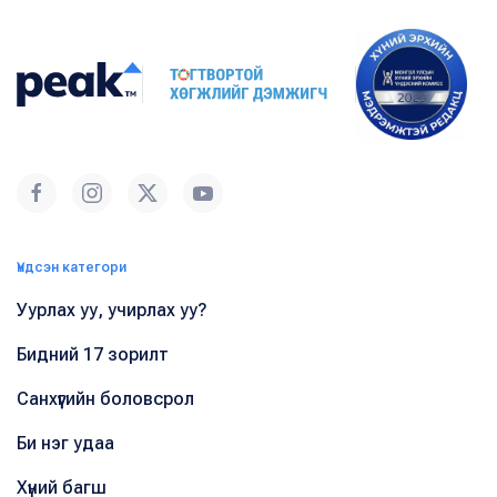
Үндсэн категори
Уурлах уу, учирлах уу?
Бидний 17 зорилт
Санхүүгийн боловсрол
Би нэг удаа
Хүний багш