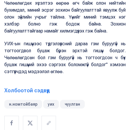
Чөлөөлөгдөх хүсэлтээ өөрөө өгч байж олон нийтийн
бухимдал, миний эсрэг зохион байгуулалттай явуулж буй
олон зүйлийн учрыг тайлна. Үүнийг миний тэмцэх нэг
хэлбэр болно гэж бодож байна. Зохион
байгуулалттайгаар намайг хилмэгдүүлэх гэж байна.
УИХ-ын гишүүнээс түдгэлзүүлсний дараа гэм буруугүй нь
тогтоогдвол буцаж бүрэн эрхтэй гишүүн болдог.
Чөлөөлөгдсөн бол гэм буруугүй нь тогтоогдсон ч бүх
буцаж гишүүний эхээ сэргээх боломжгүй болдог" хэмээн
сэтгүүлчдэд мэдээлэл өглөө.
Холбоотой сэдвүүд
н.номтойбаяр
уих
чуулган