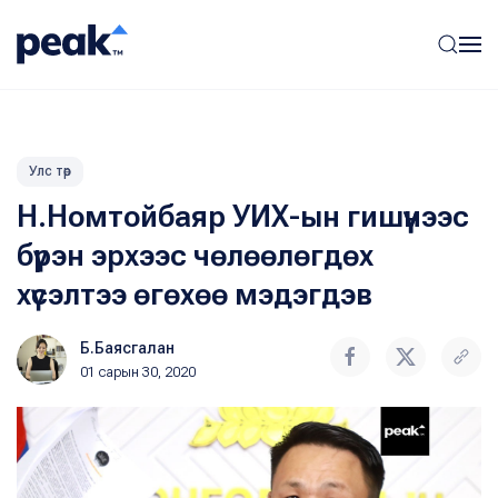
Улс төр
Н.Номтойбаяр УИХ-ын гишүүнээс
бүрэн эрхээс чөлөөлөгдөх
хүсэлтээ өгөхөө мэдэгдэв
Б.Баясгалан
01 сарын 30, 2020