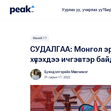
Уурлах уу, учирлах уу?
Бид
Миний 17
СУДАЛГАА: Монгол эр
хүсэхдээ ичгэвтэр ба
Буяндэлгэрийн Мөнхчимэг
01 сарын 17, 2022