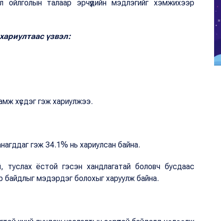
л ойлголын талаар эрчүүдийн мэдлэгийг хэмжихээр
хариултаас үзвэл:
амж хүсдэг гэж хариулжээ.
анагддаг гэж 34.1% нь хариулсан байна.
ай, туслах ёстой гэсэн хандлагатай боловч бусдаас
р байдлыг мэдэрдэг болохыг харуулж байна.