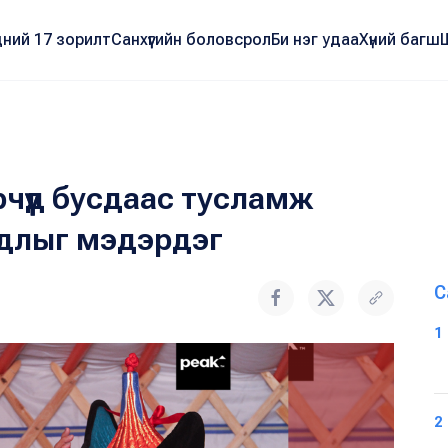
ний 17 зорилт
Санхүүгийн боловсрол
Би нэг удаа
Хүний багш
чүүд бусдаас тусламж
йдлыг мэдэрдэг
С
1
2