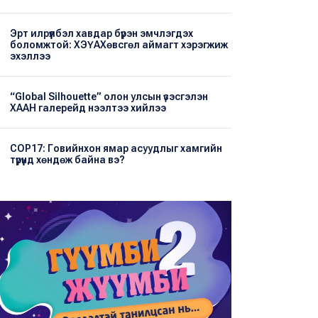
Эрт илрүүлбэл хавдар бүрэн эмчлэгдэх
боломжтой: ХЭҮА​Хөвсгөл аймагт хэрэгжиж
эхэллээ
“Global Silhouette” олон улсын үзэсгэлэн
ХААН галерейд нээлтээ хийлээ
COP17: Говийнхон ямар асуудлыг хамгийн
түрүүнд хөндөж байна вэ?