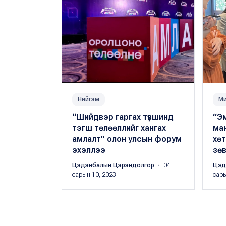
Нийгэм
Ми
“Шийдвэр гаргах түвшинд
“Эм
тэгш төлөөллийг хангах
ма
амлалт” олон улсын форум
хө
эхэллээ
зө
Цэдэнбалын Цэрэндолгор
・ 04
Цэд
сарын 10, 2023
сары