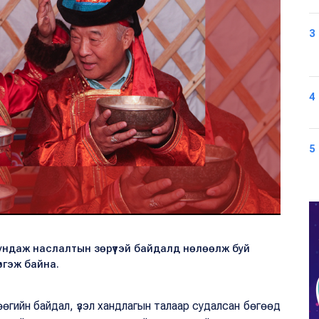
3
4
5
дундаж наслалтын зөрүүтэй байдалд нөлөөлж буй
үргэж байна.
өөгийн байдал, үзэл хандлагын талаар судалсан бөгөөд