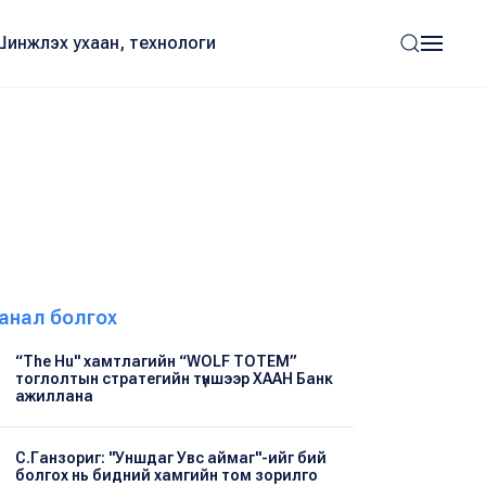
Шинжлэх ухаан, технологи
анал болгох
“The Hu" хамтлагийн “WOLF TOTEM”
тоглолтын стратегийн түншээр ХААН Банк
ажиллана
С.Ганзориг: "Уншдаг Увс аймаг"-ийг бий
болгох нь бидний хамгийн том зорилго