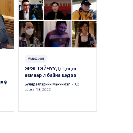
Амьдрал
Миний 17
ЭРЭГТЭЙЧҮҮД: Цэцэг
Нийслэлийн
авмаар л байна шүү дээ
зөвлөлийн
гүй
Буяндэлгэрийн Мөнхчимэг
・ 03
Б.Баясгалан
・
сарын 18, 2022