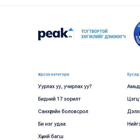
Үндсэн категори
Бусад
Уурлах уу, учирлах уу?
Амьдр
Бидний 17 зорилт
Цэгц
Санхүүгийн боловсрол
Дэлх
Би нэг удаа
Нийг
Хүний багш