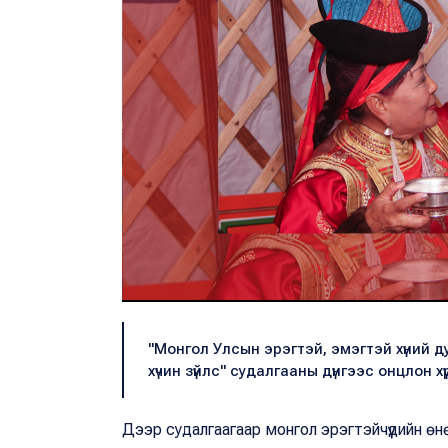
"Монгол Улсын эрэгтэй, эмэгтэй хүний 
хүчин зүйлс" судалгааны дүнгээс онцлон х
Дээр судалгаагаар монгол эрэгтэйчүүдийн өн