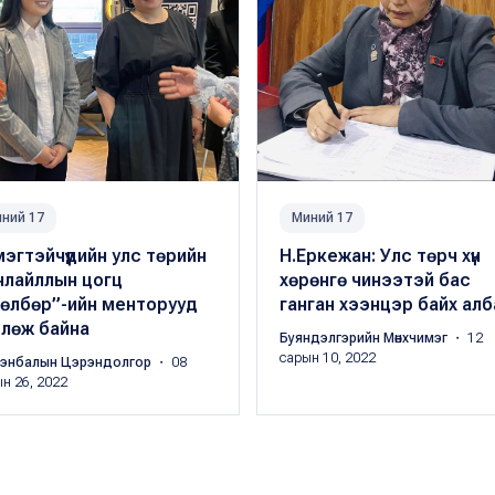
ний 17
Миний 17
эгтэйчүүдийн улс төрийн
Н.Еркежан: Улс төрч хүн
нлайллын цогц
хөрөнгө чинээтэй ​бас ​
төлбөр”-ийн менторууд
ганган хээнцэр байх алба
влөж байна
Буяндэлгэрийн Мөнхчимэг
・ 12
сарын 10, 2022
энбалын Цэрэндолгор
・ 08
н 26, 2022