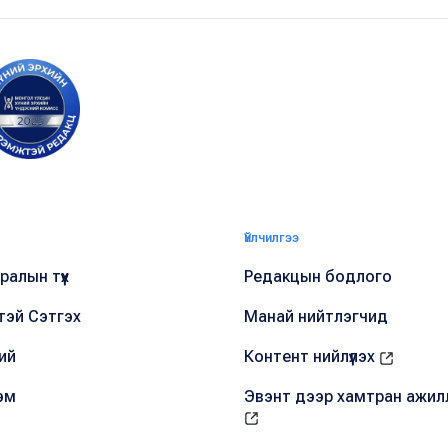
Үйлчилгээ
алын түүх
Редакцын бодлого
тэй Сэтгэх
Манай нийтлэгчид
ий
Контент нийлүүлэх
эм
Эвэнт дээр хамтран ажил