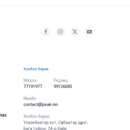
Холбоо барих
Мэдээ
Редакц
77191977
99126085
Имэйл
contact@peak.mn
лах
Холбоо барих
Улаанбаатар хот, Сүхбаатар дүүрэг,
Бага тойруу, 24-р байр