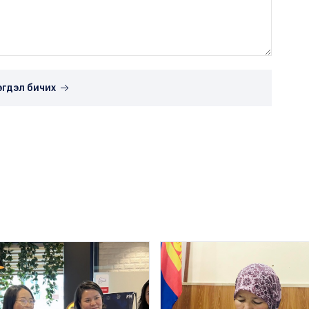
эгдэл бичих