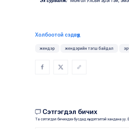
Эх сурвалж:
"Монгол Улсын эрэгтэй, эмэг
Холбоотой сэдвүүд
жендэр
жендэрийн тэгш байдал
эр
Сэтгэгдэл бичих
Та сэтгэгдэл бичихдээ бусдад хүндэтгэлтэй хандана уу. Ё