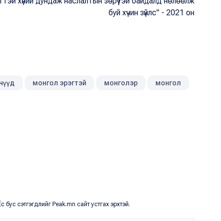
тэй хүний дундаж наслалтын зөрүүтэй байдалд нөлөөлж
буй хүчин зүйлс" - 2021 он
чүүд
монгол эрэгтэй
монголэр
монгол
с бус сэтгэгдлийг Peak.mn сайт устгах эрхтэй.