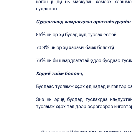
нэгэн үр дүн нь маскулин хэмээх хэвшмэ
судалжээ.
Судалгаанд хамрагдсан эрэгтэйчүүдийн 
85% нь эр хүн бусад хүнд туслах ёстой
70.8% нь эр хүн харамч байж болохгүй
73% нь би шаардлагатай үедээ бусдаас тусл
Хэдий тийм боловч,
Бусдаас тусламж хүсэх үед надад ичгэвтэр с
Энэ нь эрчүүд бусдад туслахдаа илүү дурт
тусламж хүсэх тал дээр эсрэгээрээ ичгэвтэ