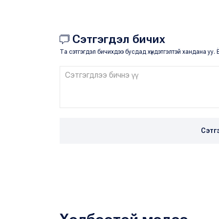
Сэтгэгдэл бичих
Та сэтгэгдэл бичихдээ бусдад хүндэтгэлтэй хандана уу. Ё
Сэтг