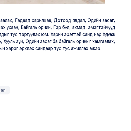
аалах, Гадаад харилцаа, Дотоод явдал, Эдийн засаг,
эх ухаан, Байгаль орчин, Гэр бүл, ахмад, эмэгтэйчүүд
мдыг тус тэргүүлэх юм. Харин эрэгтэй сайд нар Хөдөө аж
р, Хууль зүй, Эдийн засаг ба байгаль орчныг хамгаалах,
рын хэрэг эрхлэх сайдаар тус тус ажиллах ажээ.
дал