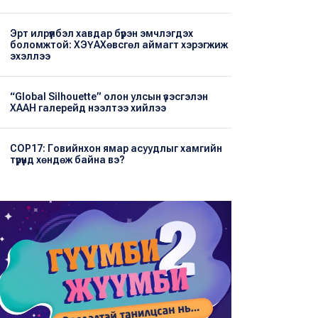
Эрт илрүүлбэл хавдар бүрэн эмчлэгдэх
боломжтой: ХЭҮА​Хөвсгөл аймагт хэрэгжиж
эхэллээ
“Global Silhouette” олон улсын үзэсгэлэн
ХААН галерейд нээлтээ хийлээ
COP17: Говийнхон ямар асуудлыг хамгийн
түрүүнд хөндөж байна вэ?