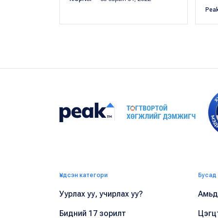
Pea
Үндсэн категори
Бусад
Уурлах уу, учирлах уу?
Амьдр
Бидний 17 зорилт
Цэгц