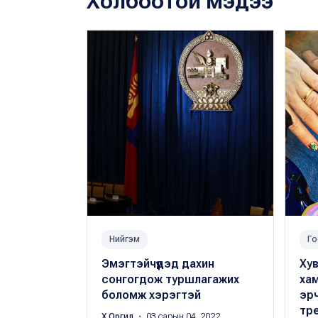
Холбоотой мэдээ
Нийгэм
Го
Эмэгтэйчүүдэд дахин
Хув
сонгогдож туршлагажих
ха
боломж хэрэгтэй
эрч
тр
Х.Оргил
・ 03 сарын 04, 2022