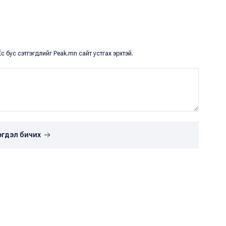
с бус сэтгэгдлийг Peak.mn сайт устгах эрхтэй.
эгдэл бичих