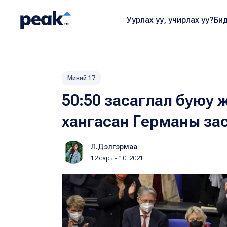
Уурлах уу, учирлах уу?
Бид
Миний 17
50:50 засаглал буюу
хангасан Германы зас
Л.Дэлгэрмаа
12 сарын 10, 2021