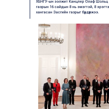
ХБНГУ-ын ээлжит Канцлер Олаф Шольц За
газрын 16 сайдын 8 нь эмэгтэй, 8 эрэгт
хангасан Засгийн газрыг бүрдүүлжээ.