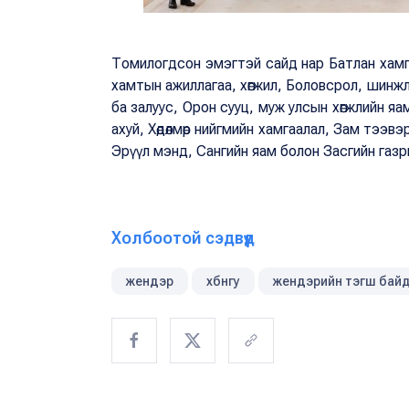
Томилогдсон эмэгтэй сайд нар Батлан хамг
хамтын ажиллагаа, хөгжил, Боловсрол, шинжл
ба залуус, Орон сууц, муж улсын хөгжлийн яа
ахуй, Хөдөлмөр нийгмийн хамгаалал, Зам тээвэ
Эрүүл мэнд, Сангийн яам болон Засгийн газ
Холбоотой сэдвүүд
жендэр
хбнгу
жендэрийн тэгш бай