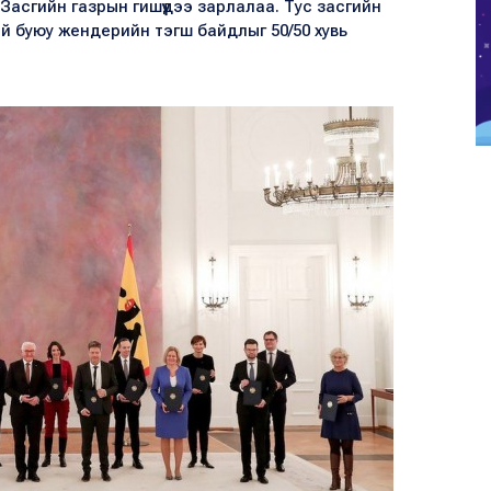
сгийн газрын гишүүдээ зарлалаа. Тус засгийн
эй буюу жендерийн тэгш байдлыг 50/50 хувь