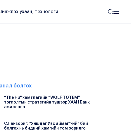
Шинжлэх ухаан, технологи
анал болгох
“The Hu" хамтлагийн “WOLF TOTEM”
тоглолтын стратегийн түншээр ХААН Банк
ажиллана
С.Ганзориг: "Уншдаг Увс аймаг"-ийг бий
болгох нь бидний хамгийн том зорилго