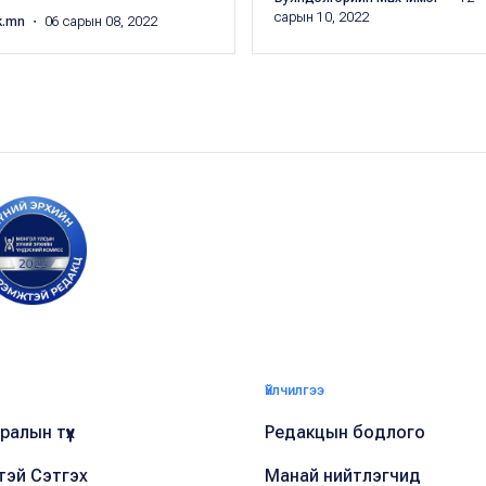
сарын 10, 2022
k.mn
・ 06 сарын 08, 2022
Үйлчилгээ
алын түүх
Редакцын бодлого
тэй Сэтгэх
Манай нийтлэгчид