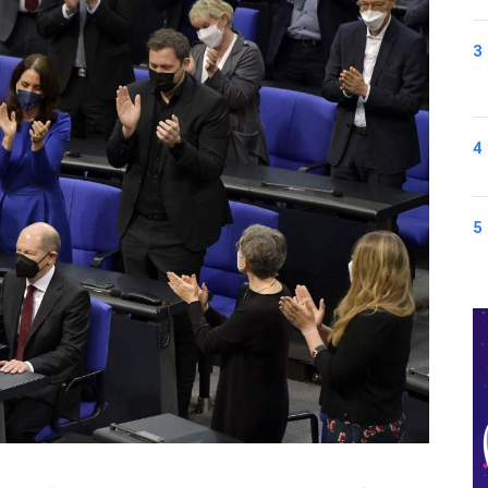
3
4
5