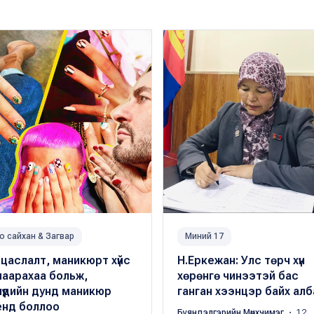
о сайхан & Загвар
Миний 17
цаслалт, маникюрт хүйс
Н.Еркежан: Улс төрч хүн
маарахаа больж,
хөрөнгө чинээтэй ​бас ​
үүдийн дунд маникюр
ганган хээнцэр байх алба
енд боллоо
Буяндэлгэрийн Мөнхчимэг
・ 12