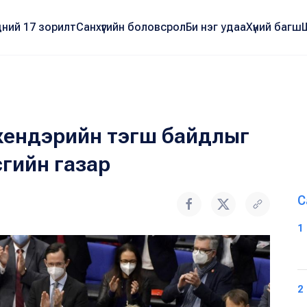
ний 17 зорилт
Санхүүгийн боловсрол
Би нэг удаа
Хүний багш
 жендэрийн тэгш байдлыг
гийн газар
С
1
2