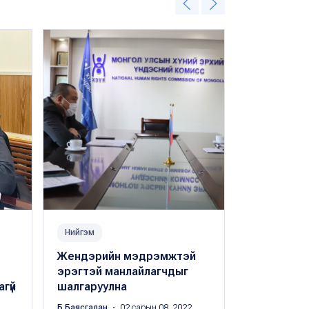
Нийгэм
Миний 17
Жендэрийн мэдрэмжтэй
Жендэрий
эрэгтэй манлайлагчдыг
зохиолчид
гүй
шалгаруулна
Б.Баясгалан
・
Б.Баясгалан
・ 02 сарын 08, 2022