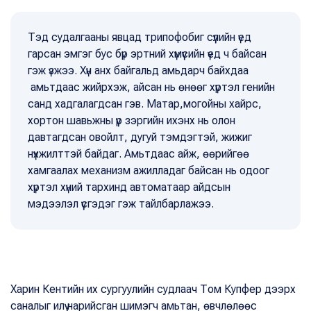
Тэд судалгааны явцад трипофобиг сүүлийн үед
гарсан эмгэг бус бүр эртний хүмүүсийн үед ч байсан
гэж үзжээ. Хүн анх байгальд амьдарч байхдаа
амьтдаас жийрхэж, айсан нь өнөөг хүртэл генийн
санд хадгалагдсан гэв. Матар,могойны хайрс,
хортон шавьжны үүр зэргийн ихэнх нь олон
давтагдсан овойлт, дугуй тэмдэгтэй, жижиг
нүхжилттэй байдаг. Амьтдаас айж, өөрийгөө
хамгаалах механизм ажилладаг байсан нь одоог
хүртэл хүний тархинд автоматаар айдсын
мэдээлэл үүсгэдэг гэж тайлбарлажээ.
Харин Кентийн их сургуулийн судлаач Том Купфер дээрх
саналыг илүү нарийсган шимэгч амьтан, өвчлөлөөс