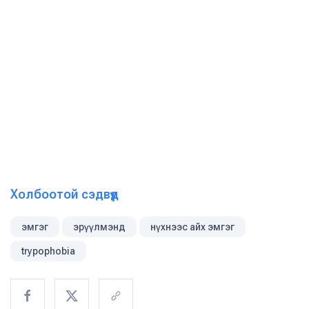
Холбоотой сэдвүүд
эмгэг
эрүүлмэнд
нүхнээс айх эмгэг
trypophobia