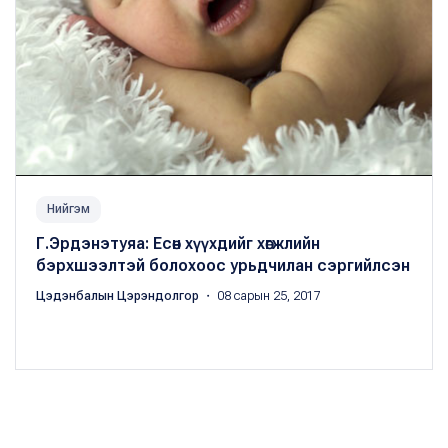
Нийгэм
Г.Эрдэнэтуяа: Есөн хүүхдийг хөгжлийн
бэрхшээлтэй болохоос урьдчилан сэргийлсэн
Цэдэнбалын Цэрэндолгор
・ 08 сарын 25, 2017