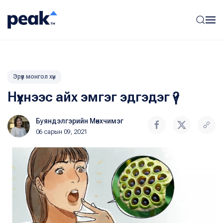
Эрүүл монгол хүн
Нүхнээс айх эмгэг эдгэдэг үү?
Буяндэлгэрийн Мөнхчимэг
06 сарын 09, 2021