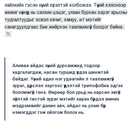
зайлхийх гэсэн хүний хүсэлтэй холбожээ. Т
үүний хэлснээр
жижиг нүхнүүд нь салхин цэцэг, улаан бурхан зэрэг арьсны
тууралтуудыг эсвэл хачиг, хамуу, өт мэтийг
санагдуулдгаас бие жийрхэн тааламжгүй болдог байна.
Аливаа айдас хүний дурсамжид тодоор
хадгалагдаж, насан туршид үлдэх шинжтэй
байдаг. Үүний адил нэг удаагийн л тааламжгүй
зураг, дүрслэл зэргээс үүдэлтэй трипофобиа эдгэх
боломжгүй гэнэ. Өөрөөр бол урьд нь харсан эвгүй
зүйлтэй төстэй зураг мэтийг харах бүрдээ өмнөх
мэдрэмжийг дахин авч, айдас нь улам бүр
нэмэгддэг гэж ойлгож болох нь.