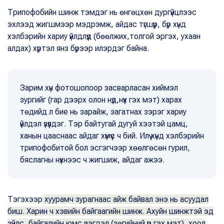
Трипофобийн шинж тэмдэг нь өнгөцхөн дургүйцлээс
эхлээд жигшмээр мэдрэмж, айдас түгшүүр, бүр хүнд
хэлбэрийн хариу үйлдлүүд (бөөлжих,толгой эргэх, ухаан
алдах) хүртэл янз бүрээр илэрдэг байна.
Зарим хүн фотошопоор засварласан хиймэл
зургийг (гар дээрх олон нүд,нүх гэх мэт) харах
төдийд л бие нь зарайж, загатнах зэрэг хариу
үйлдэл үзүүлдэг. Тэр байтугай дугуй хээтэй цамц,
ханын цааснаас айдаг хүмүүс ч бий. Илүү хүнд хэлбэрийн
трипофобитой бол эсгэгчээр хөөлгөсөн гурил,
бяслагны нүхнээс ч жигшиж, айдаг ажээ.
Тэгэхээр
хуурамч зурагнаас айж байвал энэ нь асуудал
биш. Харин ч хэвийн байгаагийн шинж. Ахуйн шинжтэй эд
зүйлс, байгалийн юмс үзэгдэл (зөгийний үүр гэх мэт), хоол