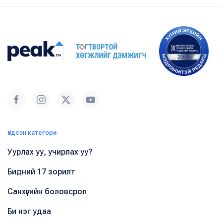
Үндсэн категори
Уурлах уу, учирлах уу?
Бидний 17 зорилт
Санхүүгийн боловсрол
Би нэг удаа