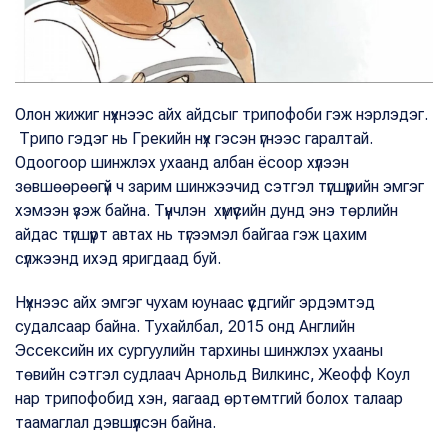
Олон жижиг нүхнээс айх айдсыг трипофоби гэж нэрлэдэг.
Трипо гэдэг нь Грекийн нүх гэсэн үгнээс гаралтай.
Одоогоор шинжлэх ухаанд албан ёсоор хүлээн
зөвшөөрөөгүй ч зарим шинжээчид сэтгэл түгшүүрийн эмгэг
хэмээн үзэж байна. Түүнчлэн хүмүүсийн дунд энэ төрлийн
айдас түгшүүрт автах нь түгээмэл байгаа гэж цахим
сүлжээнд ихэд яригдаад буй.
Нүхнээс айх эмгэг чухам юунаас үүсдгийг эрдэмтэд
судалсаар байна. Тухайлбал, 2015 онд Английн
Эссексийн их сургуулийн тархины шинжлэх ухааны
төвийн сэтгэл судлаач Арнольд Вилкинс, Жеофф Коул
нар трипофобид хэн, яагаад өртөмтгий болох талаар
таамаглал дэвшүүлсэн байна.