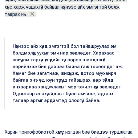
хүнс харж чадахгүй байвал нүхнээс айх эмгэгтэй болж
таарах нь.
Нүхнээс айх хүнд эмгэгтэй бол тайвшруулах эм
бэлдмэлүүд уухыг эмч нар зөвлөдөг. Харахаас
зэвүүцэм тэрхүү нүхнүүдийг хүн өөрөө ч мэдэлгүй
өөрийнхээ бие дээрээ байна гэж төсөөлдөг аж.
Хамаг бие загатнаж, жихүүцэж, дотор муухайрч
байгаа энэ үед юун түрүүнд тайвшрах, өөр зүйлд
анхаарлаа хандуулахыг мэргэжилтнүүд зөвлөдөг.
Одоогоор энэхүү айдсыг бүрэн эмчилж, эдгээх
талаар аргыг эрдэмтэд олоогүй байна.
Харин трипофобиотой хүмүүс нэгдэн бие биедээ туршлагаа