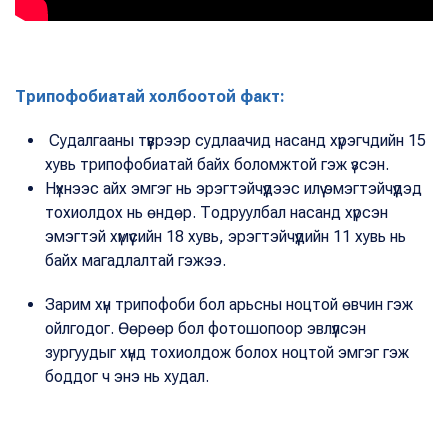
Трипофобиатай холбоотой факт:
Судалгааны түүврээр судлаачид насанд хүрэгчдийн 15
хувь трипофобиатай байх боломжтой гэж үзсэн.
Нүхнээс айх эмгэг нь эрэгтэйчүүдээс илүү эмэгтэйчүүдэд
тохиолдох нь өндөр. Тодруулбал насанд хүрсэн
эмэгтэй хүмүүсийн 18 хувь, эрэгтэйчүүдийн 11 хувь нь
байх магадлалтай гэжээ.
Зарим хүн трипофоби бол арьсны ноцтой өвчин гэж
ойлгодог. Өөрөөр бол фотошопоор эвлүүлсэн
зургуудыг хүнд тохиолдож болох ноцтой эмгэг гэж
боддог ч энэ нь худал.