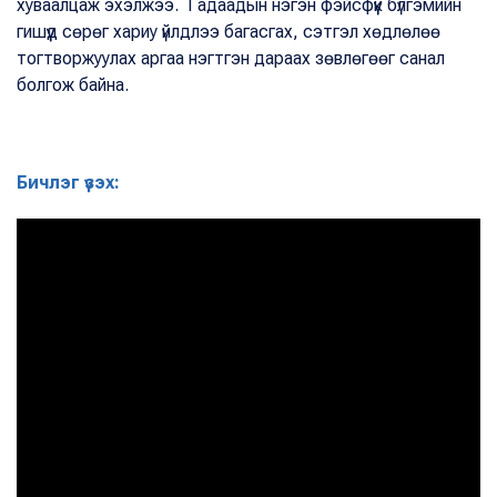
хуваалцаж эхэлжээ. Гадаадын нэгэн фэйсфүүк бүлгэмийн
гишүүд сөрөг хариу үйлдлээ багасгах, сэтгэл хөдлөлөө
тогтворжуулах аргаа нэгтгэн дараах зөвлөгөөг санал
болгож байна.
Бичлэг үзэх: