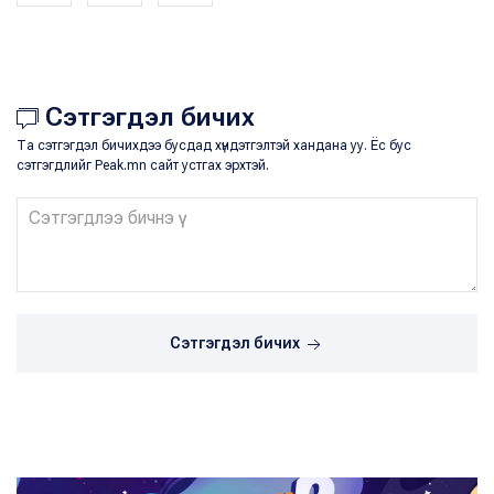
Сэтгэгдэл бичих
Та сэтгэгдэл бичихдээ бусдад хүндэтгэлтэй хандана уу. Ёс бус
сэтгэгдлийг Peak.mn сайт устгах эрхтэй.
Сэтгэгдэл бичих