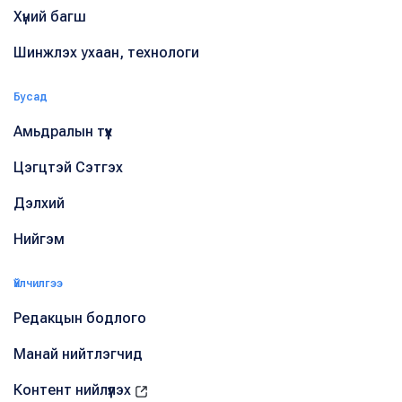
Хүний багш
Шинжлэх ухаан, технологи
Бусад
Амьдралын түүх
Цэгцтэй Сэтгэх
Дэлхий
Нийгэм
Үйлчилгээ
Редакцын бодлого
Манай нийтлэгчид
Контент нийлүүлэх