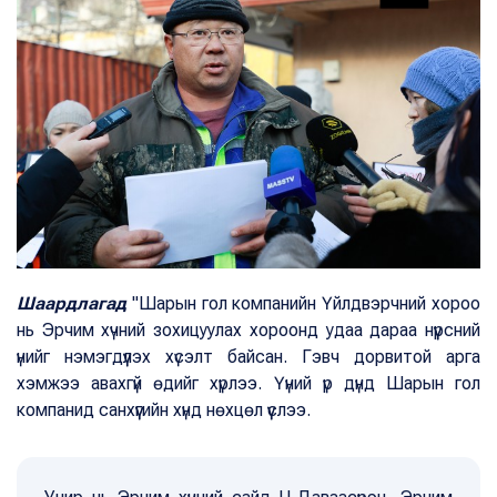
Шаардлагад
"Шарын гол компанийн Үйлдвэрчний хороо
нь Эрчим хүчний зохицуулах хороонд удаа дараа нүүрсний
үнийг нэмэгдүүлэх хүсэлт байсан. Гэвч дорвитой арга
хэмжээ авахгүй өдийг хүрлээ. Үүний үр дүнд Шарын гол
компанид санхүүгийн хүнд нөхцөл үүслээ.