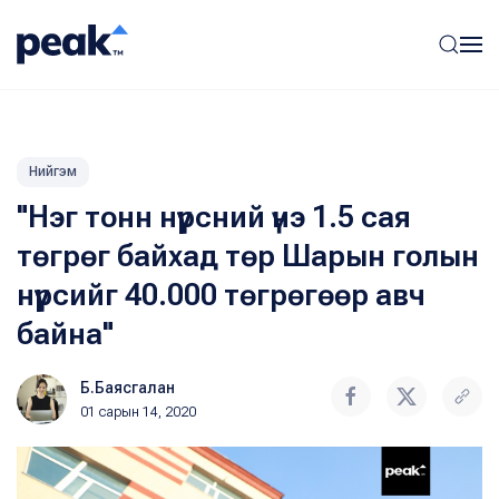
Нийгэм
"Нэг тонн нүүрсний үнэ 1.5 сая
төгрөг байхад төр Шарын голын
нүүрсийг 40.000 төгрөгөөр авч
байна"
Б.Баясгалан
01 сарын 14, 2020