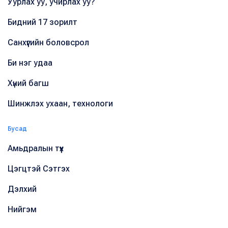
Уурлах уу, учирлах уу?
Бидний 17 зорилт
Санхүүгийн боловсрол
Би нэг удаа
Хүний багш
Шинжлэх ухаан, технологи
Бусад
Амьдралын түүх
Цэгцтэй Сэтгэх
Дэлхий
Нийгэм