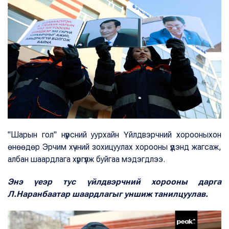
"Шарын гол" нүүрсний уурхайн Үйлдвэрчний хорооныхон
өнөөдөр Эрчим хүчний зохицуулах хорооны үүдэнд жагсаж,
албан шаардлага хүргүүлж буйгаа мэдэгдлээ.
Энэ үеэр тус үйлдвэрчний хорооны дарга
Л.Наранбаатар шаардлагыг уншиж танилцуулав.