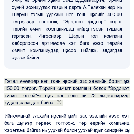
Учир нь Эрчим хүчний сайд Ц.Даваасүрэн, Эрчим
хүчний зохицуулах газрын дарга А.Телехан нар нь
Шарын голын уурхайн нэг тонн нүүрсийг 40.500
төгрөгөөр тогтоож, "Эрдэнэт үйлдвэр" зэрэг
төрийн өмчит компаниудад нийлүүл гэсэн тушаал
гаргасан. Ингэснээр Шарын гол компани
олборлосон өртгөөсөө хэт бага үнээр төрийн
өмчит компаниудад нүүрсээ нийлүүлж, алдагдал
хүлээж байна.
Гэтэл өнөөдөр нэг тонн нүүрсний зах зээлийн бодит үнэ
150.00 төгрөг. Төрийн өмчит компани болох "Эрдэнэт
таван толгой"-н нүүрс нэг тонн нь 73 ам.доллараар
худалдаалагдаж байна.
Ийнхүү манай уурхайн нүүрсний үнийг зах зээлийн үнээс хэт
бага дүнгээр төрөөс тогтоож, төр өөрийн компанид
хэрэглэж байгаа нь уурхай болон уурхайчдыг санхүүгийн хүн