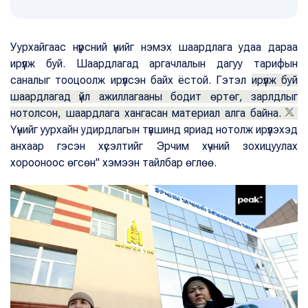
Уурхайгаас нүүрсний үнийг нэмэх шаардлага удаа дараа
ирүүлж буй. Шаардлагад аргачлалын дагуу тарифын
саналыг тооцоолж ирүүлсэн байх ёстой. Гэтэл
ирүүлж буй
шаардлагад үйл ажиллагааны бодит өртөг, зарлдлыг
нотолсон, шаардлага хангасан материал алга байна.
Үүнийг уурхайн удирдлагын түвшинд яриад нотолж ирүүлэхэд
анхаар гэсэн хүсэлтийг Эрчим хүчний зохицуулах
хорооноос өгсөн" хэмээн тайлбар өглөө.