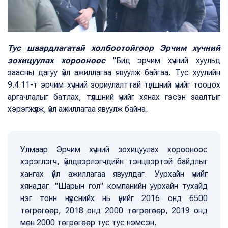
Тус шаардлагатай холбоотойгоор Эрчим хүчний
зохицуулах хорооноос
"Бид эрчим хүчний хуульд
заасны дагуу үйл ажиллагаа явуулж байгаа. Тус хуулийн
9.4.11-т эрчим хүчний зориулалттай түлшний үнийг тооцох
аргачлалыг батлах, түлшний үнийг хянах гэсэн заалтыг
хэрэгжүүлж, үйл ажиллагаа явуулж байна.
Улмаар Эрчим хүчний зохицуулах хорооноос
хэрэглэгч, үйлдвэрлэгчдийн тэнцвэртэй байдлыг
хангах үйл ажиллагаа явуулдаг. Уурхайн үнийг
хянадаг. "Шарын гол" компанийн уурхайн тухайд
нэг тонн нүүрснийх нь үнийг 2016 онд 6500
төгрөгөөр, 2018 онд 2000 төгрөгөөр, 2019 онд
мөн 2000 төгрөгөөр тус тус нэмсэн.