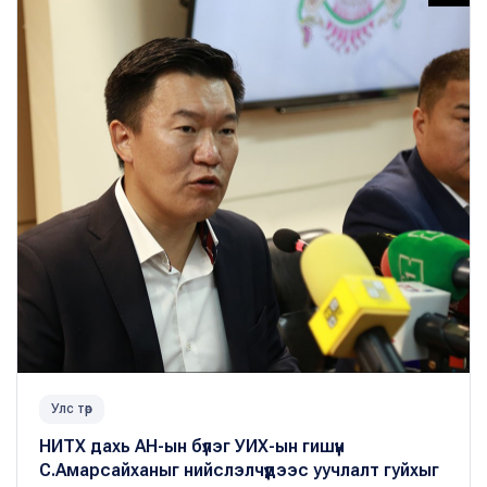
Улс төр
НИТХ дахь АН-ын бүлэг УИХ-ын гишүүн
С.Амарсайханыг нийслэлчүүдээс уучлалт гуйхыг