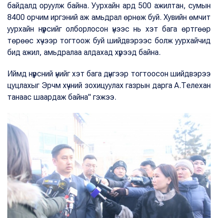
байдалд оруулж байна. Уурхайн ард 500 ажилтан, сумын
8400 орчим иргэний аж амьдрал өрнөж буй. Хувийн өмчит
уурхайн нүүрсийг олборлосон үнээс нь хэт бага өртгөөр
төрөөс хүчээр тогтоож буй шийдвэрээс болж уурхайчид
бид ажил, амьдралаа алдахад хүрээд байна.
Иймд нүүрсний үнийг хэт бага дүнгээр тогтоосон шийдвэрээ
цуцлахыг Эрчм хүчний зохицуулах газрын дарга А.Телехан
танаас шаардаж байна" гэжээ.