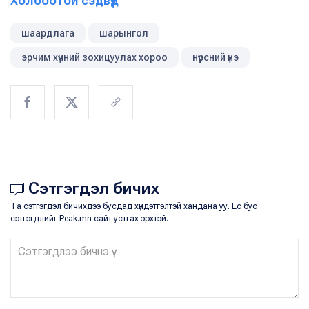
Холбоотой сэдвүүд
шаардлага
шарынгол
эрчим хүчний зохицуулах хороо
нүүрсний үнэ
Сэтгэгдэл бичих
Та сэтгэгдэл бичихдээ бусдад хүндэтгэлтэй хандана уу. Ёс бус
сэтгэгдлийг Peak.mn сайт устгах эрхтэй.