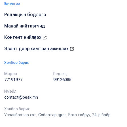
Үйлчилгээ
Редакцын бодлого
Манай нийтлэгчид
Контент нийлүүлэх
Эвэнт дээр хамтран ажиллах
Холбоо барих
Мэдээ
Редакц
77191977
99126085
Имэйл
contact@peak.mn
Холбоо барих
Улаанбаатар хот, Сүхбаатар дүүрэг, Бага тойруу, 24-р байр