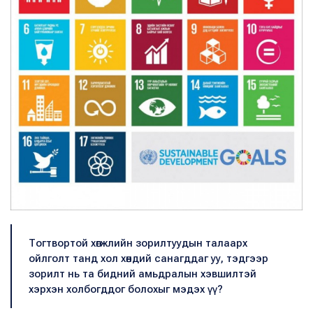
Тогтвортой хөгжлийн зорилтуудын талаарх
ойлголт танд хол хөндий санагддаг уу, тэдгээр
зорилт нь та бидний амьдралын хэвшилтэй
хэрхэн холбогддог болохыг мэдэх үү?