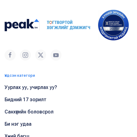
Үндсэн категори
Уурлах уу, учирлах уу?
Бидний 17 зорилт
Санхүүгийн боловсрол
Би нэг удаа
Хүний багш