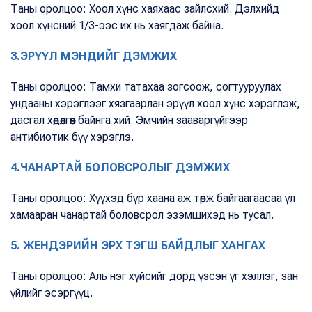
Таны оролцоо: Хоол хүнс хаяхаас зайлсхий. Дэлхийд
хоол хүнсний 1/3-ээс их нь хаягдаж байна.
3.ЭРҮҮЛ МЭНДИЙГ ДЭМЖИХ
Таны оролцоо: Тамхи татахаа зогсоож, согтууруулах
ундааны хэрэглээг хязгаарлан эрүүл хоол хүнс хэрэглэж,
дасгал хөдөлгөөн байнга хий. Эмчийн зааваргүйгээр
антибиотик бүү хэрэглэ.
4.ЧАНАРТАЙ БОЛОВСРОЛЫГ ДЭМЖИХ
Таны оролцоо: Хүүхэд бүр хаана аж төрж байгаагаасаа үл
хамааран чанартай боловсрол эзэмшихэд нь тусал.
5. ЖЕНДЭРИЙН ЭРХ ТЭГШ БАЙДЛЫГ ХАНГАХ
Таны оролцоо: Аль нэг хүйсийг дорд үзсэн үг хэллэг, зан
үйлийг эсэргүүц.