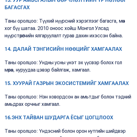
13. УУР АМЬСГАЛЫН ӨӨРЧЛӨЛТИЙН ҮР НӨЛӨӨГ
БАГАСГАХ
Таны оролцоо: Түүхий нүүрсний хэрэглээг багасга, мөн
хог бүү шатаа. 2010 оноос хойш Монгол Улсад
нүүрстөрөгчийн ялгаруулалт гурав дахин ихэссэн байна.
14. ДАЛАЙ ТЭНГИСИЙН НӨӨЦИЙГ ХАМГААЛАХ
Таны оролцоо: Ундны усны үнэт эх үүсвэр болох гол
мөрөн, нуруудаа цэвэр байлгаж, хамгаал.
15. ХУУРАЙ ГАЗРЫН ЭКОСИСТЕМИЙГ ХАМГААЛАХ
Таны оролцоо: Нэн ховордсон ан амьтдыг болон тэдний
амьдрах орчныг хамгаал.
16.ЭНХ ТАЙВАН ШУДАРГА ЁСЫГ ЦОГЦЛООХ
Таны оролцоо: Үндэсний болон орон нутгийн шийдвэр