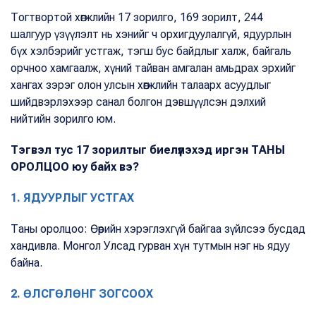
Тогтвортой хөгжлийн 17 зорилго, 169 зорилт, 244
шалгуур үзүүлэлт нь хэнийг ч орхигдуулалгүй, ядуурлын
бүх хэлбэрийг устгаж, тэгш бус байдлыг халж, байгаль
орчноо хамгаалж, хүний тайван амгалан амьдрах эрхийг
хангах зэрэг олон улсын хөгжлийн талаарх асуудлыг
шийдвэрлэхээр санал болгон дэвшүүлсэн дэлхий
нийтийн зорилго юм.
Тэгвэл тус 17 зорилтыг биелүүлэхэд иргэн ТАНЫ
ОРОЛЦОО юу байх вэ?
1. ЯДУУРЛЫГ УСТГАХ
Таны оролцоо: Өөрийн хэрэглэхгүй байгаа зүйлсээ бусдад
хандивла. Монгол Улсад гурван хүн тутмын нэг нь ядуу
байна.
2. ӨЛСГӨЛӨНГ ЗОГСООХ