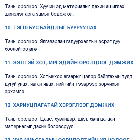
Таны оролцоо: Хуучин эд материалыг дахин ашиглах
шинэлэг арга замыг бодож ол.
10. ТЭГШ БУС БАЙДЛЫГ БУУРУУЛАХ
Таны оролцоо: Ялгаварлан гадуурхалтын эсрэг дуу
хоолойгоо өргө.
11. ЭЭЛТЭЙ ХОТ, ИРГЭДИЙН ОРОЛЦООГ ДЭМЖИХ
Таны оролцоо: Хотынхоо агаарыг цэвэр байлгахын тулд
дугуй унах, явган явах, нийтийн тээврээр зорчихыг
эрхэмлэ.
12. ХАРИУЦЛАГАТАЙ ХЭРЭГЛЭЭГ ДЭМЖИХ
Таны оролцоо: Цаас, хуванцар, шил, хөнгөн цагаан
материалыг дахин боловсруул.