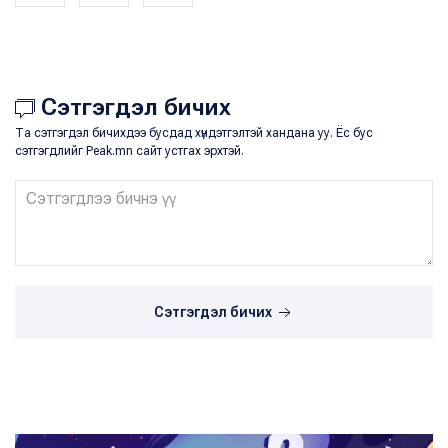
Сэтгэгдэл бичих
Та сэтгэгдэл бичихдээ бусдад хүндэтгэлтэй хандана уу. Ёс бус
сэтгэгдлийг Peak.mn сайт устгах эрхтэй.
Сэтгэгдэл бичих