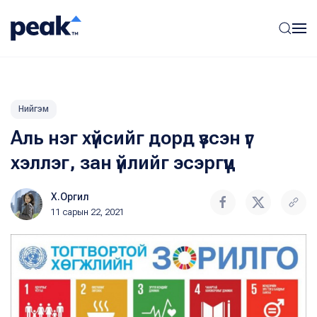
Нийгэм
Аль нэг хүйсийг дорд үзсэн үг
хэллэг, зан үйлийг эсэргүүц
Х.Оргил
11 сарын 22, 2021