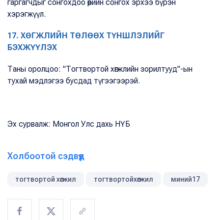
гаргагчдыг сонгохдоо өөрийн сонгох эрхээ бүрэн
хэрэгжүүл.
17. ХӨГЖЛИЙН ТӨЛӨӨХ ТҮНШЛЭЛИЙГ
БЭХЖҮҮЛЭХ
Таны оролцоо: "Тогтвортой хөгжлийн зорилтууд"-ын
тухай мэдлэгээ бусдад түгээгээрэй.
Эх сурвалж: Монгол Улс дахь НҮБ
Холбоотой сэдвүүд
тогтвортой хөгжил
тогтвортойхөгжил
миний17