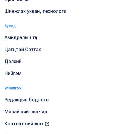
Шинжлэх ухаан, технологи
Бусад
Амьдралын түүх
Цэгцтэй Сэтгэх
Дэлхий
Нийгэм
Үйлчилгээ
Редакцын бодлого
Манай нийтлэгчид
Контент нийлүүлэх