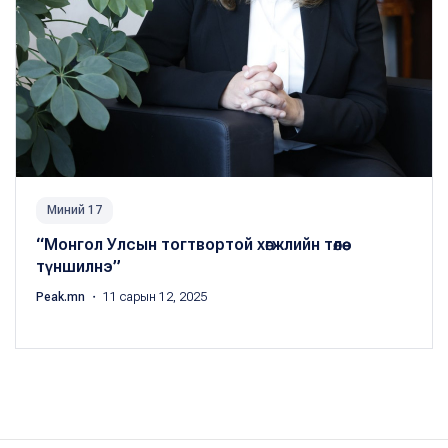
Миний 17
“Монгол Улсын тогтвортой хөгжлийн төлөө
түншилнэ”
Peak.mn
・ 11 сарын 12, 2025