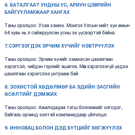
6. БАТАЛГААТ УНДНЫ УС, АРИУН ЦЭВРИЙН
БАЙГУУЛАМЖААР ХАНГАХ
Таны оролцоо: Усаа хэмнэ. Монгол Улсын нийт хүн амын
64 хувь нь л сайжруулсан усны эх үүсвэртэй байна.
7.СЭРГЭЭГДЭХ ЭРЧИМ ХҮЧИЙГ НЭВТРҮҮЛЭХ
Таны оролцоо: Эрчим хүчийг хэмнэсэн цахилгаан
хэрэгсэл, чийдэн гэрлийг ашигла. Мөн хэрэглээгүй үедээ
цахилгаан хэрэгслээ унтрааж бай.
8. ЗОХИСТОЙ ХӨДӨЛМӨР БА ЭДИЙН ЗАСГИЙН
ӨСӨЛТИЙГ ДЭМЖИХ
Таны оролцоо: Ажилчдадаа тэгш боломжийг олгодог,
байгаль орчинд ээлтэй компаниудаар үйлчлүүл.
9. ИННОВАЦ БОЛОН ДЭД БҮТЦИЙГ ХӨГЖҮҮЛЭХ