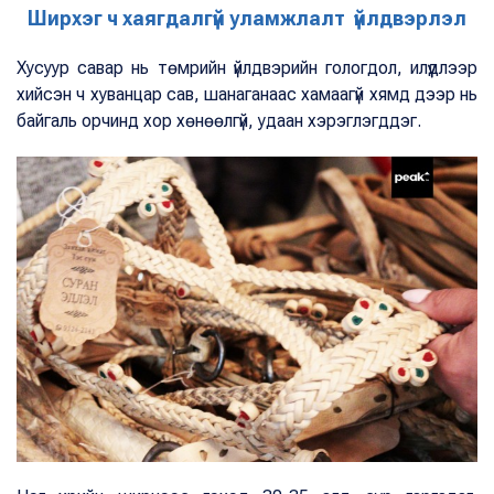
Ширхэг ч хаягдалгүй уламжлалт үйлдвэрлэл
Хусуур савар нь төмрийн үйлдвэрийн гологдол, илүүдлээр
хийсэн ч хуванцар сав, шанаганаас хамаагүй хямд дээр нь
байгаль орчинд хор хөнөөлгүй, удаан хэрэглэгддэг.