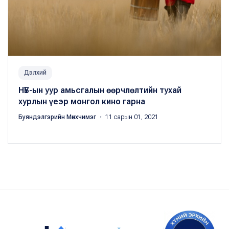
Дэлхий
НҮБ-ын уур амьсгалын өөрчлөлтийн тухай
хурлын үеэр монгол кино гарна
Буяндэлгэрийн Мөнхчимэг
・ 11 сарын 01, 2021