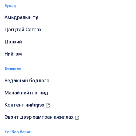
Бусад
Амьдралын түүх
Цэгцтэй Сэтгэх
Дэлхий
Нийгэм
Үйлчилгээ
Редакцын бодлого
Манай нийтлэгчид
Контент нийлүүлэх
Эвэнт дээр хамтран ажиллах
Холбоо барих