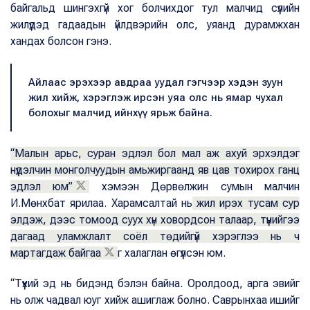
байгальд шингэхгүй хог болчихдог тул малчид сүүлийн
жилүүдэд гадаадын үйлдвэрийн олс, уяанд дурамжхан
хандах болсон гэнэ.
Айлаас эрэхээр авдраа уудал гэгчээр хэдэн зуун
жил хийж, хэрэглэж ирсэн уяа олс нь ямар чухал
болохыг малчид ийнхүү ярьж байна.
“Малын арьс, суран эдлэл бол мал аж ахуй эрхэлдэг
нүүдэлчин монголчуудын амьжиргаанд яв цав тохирох ганц
эдлэл юм”
хэмээн Дөрвөлжин сумын малчин
И.Мөнхбат ярилаа. Харамсалтай нь
жил ирэх тусам сур
элдэж, дээс томоод суух хүн ховордсон талаар, түүнийгээ
дагаад уламжлалт соёл төдийгүй хэрэглээ нь ч
мартагдаж байгаа
г халаглан өгүүлсэн юм.
“Түүхий эд нь бидэнд бэлэн байна. Оролдоод, арга эвийг
нь олж чадвал юуг хийж ашиглаж болно. Саврынхаа ишийг