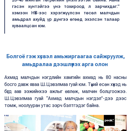
20-40 мянган төгрөгийн үнэлгээтэй байна. Авна
гэсэн хүнтэйгээ үнэ тохироод л зарчихдаг.”
хэмээн НҮБ-ээс хэрэгжүүлсэн төсөл малчдын
амьдрал ахуйд үр дүнгээ өгөөд эхэлсэн талаар
хуваалцсан юм.
Болгоё гэж хүсвэл амьжиргаагаа сайжруулж,
амьдралаа дээшлүүлэх арга олон
Ахмад малчдын нэгдлийн хамгийн ахмад нь 80 насны
босго давж яваа Ш.Цэвэлмаа гуай юм. Түүний есөн хүүхэд нь
бүгд аав ээжийнхээ ажлыг өвлөж, малчин болцгоожээ.
Ш.Цэвэлмаа гуай “Ахмад малчдын нэгдэл”-дээ дээс
томж, ноолууран утас ээрч бэлтгэдэг байна.