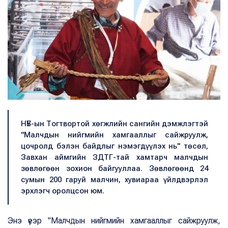
НҮБ-ын Тогтвортой хөгжлийн сангийн дэмжлэгтэй
"Малчдын нийгмийн хамгааллыг сайжруулж,
цочролд бэлэн байдлыг нэмэгдүүлэх нь" төсөл,
Завхан аймгийн ЗДТГ-тай хамтарч малчдын
зөвлөгөөн зохион байгууллаа. Зөвлөгөөнд 24
сумын 200 гаруй малчин, хувиараа үйлдвэрлэл
эрхлэгч оролцсон юм.
Энэ үеэр "Малчдын нийгмийн хамгааллыг сайжруулж,