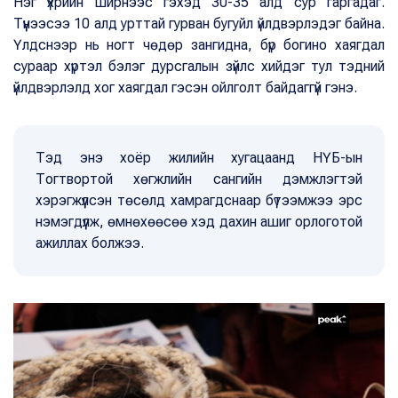
Нэг үхрийн ширнээс гэхэд 30-35 алд сур гаргадаг.
Түүнээсээ 10 алд урттай гурван бугуйл үйлдвэрлэдэг байна.
Үлдснээр нь ногт чөдөр зангидна, бүр богино хаягдал
сураар хүртэл бэлэг дурсгалын зүйлс хийдэг тул тэдний
үйлдвэрлэлд хог хаягдал гэсэн ойлголт байдаггүй гэнэ.
Тэд энэ хоёр жилийн хугацаанд НҮБ-ын
Тогтвортой хөгжлийн сангийн дэмжлэгтэй
хэрэгжүүлсэн төсөлд хамрагдснаар бүтээмжээ эрс
нэмэгдүүлж, өмнөхөөсөө хэд дахин ашиг орлоготой
ажиллах болжээ.