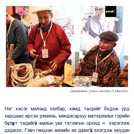
Дөрвөлжин сумын малчин И.Мөнхбат
Нэг хэсэг малчид хялбар, хямд төсрийг бодож урд
хөршөөс ирсэн ремень, мяндасархуу материалыг гэрийн
бүслүүрт төдийгүй малын уяа татлагын оронд ч хэрэглэж
даджээ. Гэвч ганцхан жилийн ая даахгүй элэгдэж муудан