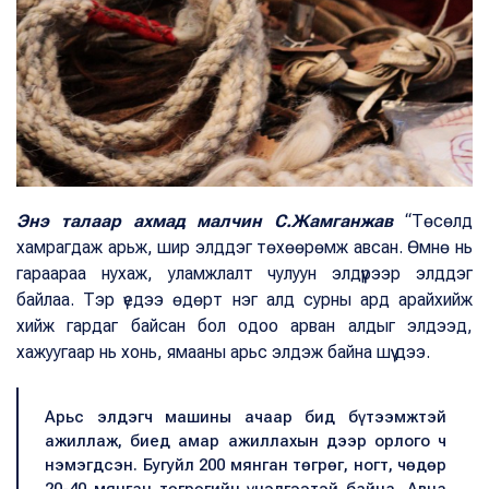
Энэ талаар ахмад малчин С.Жамганжав
“Төсөлд
хамрагдаж арьж, шир элддэг төхөөрөмж авсан. Өмнө нь
гараараа нухаж, уламжлалт чулуун элдүүрээр элддэг
байлаа. Тэр үедээ өдөрт нэг алд сурны ард арайхийж
хийж гардаг байсан бол одоо арван алдыг элдээд,
хажуугаар нь хонь, ямааны арьс элдэж байна шүү дээ.
Арьс элдэгч машины ачаар бид бүтээмжтэй
ажиллаж, биед амар ажиллахын дээр орлого ч
нэмэгдсэн. Бугуйл 200 мянган төгрөг, ногт, чөдөр