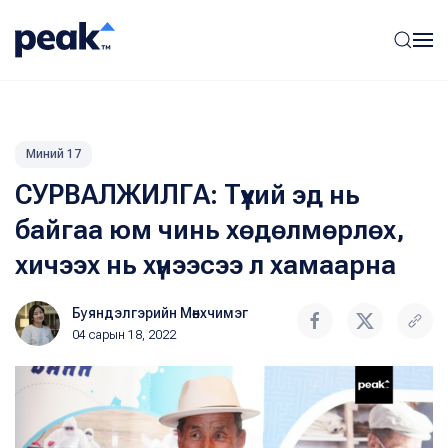
Миний 17
СУРВАЛЖИЛГА: Түүхий эд нь
байгаа юм чинь хөдөлмөрлөх,
хичээх нь хүнээсээ л хамаарна
Буяндэлгэрийн Мөнхчимэг
04 сарын 18, 2022