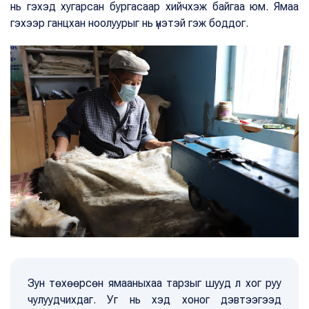
нь гэхэд хугарсан бургасаар хийчхэж байгаа юм. Ямаа
гэхээр ганцхан ноолуурыг нь үнэтэй гэж боддог.
Зун төхөөрсөн ямааныхаа тарзыг шууд л хог руу
чулуудчихдаг. Уг нь хэд хоног дэвтээгээд