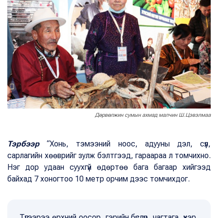
Дөрвөлжин сумын ахмад малчин Ш.Цэвэлмаа
Тэрбээр
“Хонь, тэмээний ноос, адууны дэл, сүүл,
сарлагийн хөөврийг зулж бэлтгээд, гараараа л томчихно.
Нэг дор удаан суухгүй өдөртөө бага багаар хийгээд
байхад 7 хоногтоо 10 метр орчим дээс томчихдог.
Түүгээрээ өрхний оосор, гэрийн бүслүүр, чагтага, үхэр,