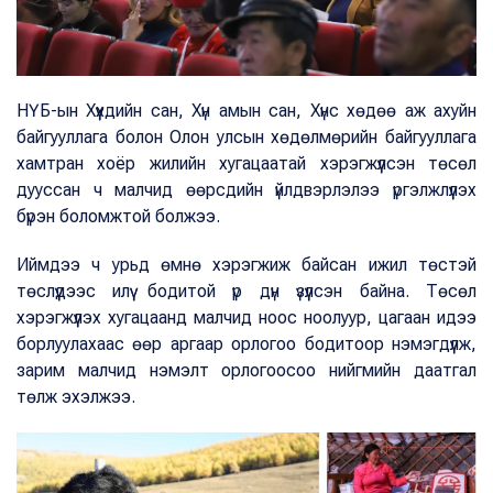
НҮБ-ын Хүүхдийн сан, Хүн амын сан, Хүнс хөдөө аж ахуйн
байгууллага болон Олон улсын хөдөлмөрийн байгууллага
хамтран хоёр жилийн хугацаатай хэрэгжүүлсэн төсөл
дууссан ч малчид өөрсдийн үйлдвэрлэлээ үргэлжлүүлэх
бүрэн боломжтой болжээ.
Иймдээ ч урьд өмнө хэрэгжиж байсан ижил төстэй
төслүүдээс илүү бодитой үр дүн үзүүлсэн байна. Төсөл
хэрэгжүүлэх хугацаанд малчид ноос ноолуур, цагаан идээ
борлуулахаас өөр аргаар орлогоо бодитоор нэмэгдүүлж,
зарим малчид нэмэлт орлогоосоо нийгмийн даатгал
төлж эхэлжээ.