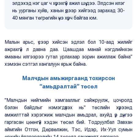
элдэхэд нэг цаг ч хүрэхгүй ажил шүү дээ. Элдсэн илэг
нь уурганы хуйв, ханын үдээр хийгээд зарахад 30-
40 мянган төгрөгийн үнэ хүрч байгаа юм.
Малын арьс, үсээр хийсэн эдлэл бол 10-аад жилийг
ажрахгүй л давна даа. Цаашдаа манай нэгдлийнхэн
ямааны илгээрээ гутал урлахаар зорин ажиллаж байна”
хэмээн сэтгэл хангалуун ярьж байна.
Малчдын амьжиргаанд тохирсон
“амьдралтай” төсөл
"Малчдын нийгмийн хамгааллыг сайжруулж, цочролд
бэлэн байдлыг нэмэгдүүлэх нь" төслийн хүрээнд
амжилттай хэрэгжиж малчдын амьдрал, ахуйд үр дүнгээ
гаргасан цөөнгүй хэдэн төсөл бий. Тодруулбал Завхан
аймгийн Отгон, Дөрвөлжин, Тэс, Идэр, Их-Уул сумын
өрхийн үйлдвэрлэлийн 14 төсөлд санхүүжилт олгожээ.