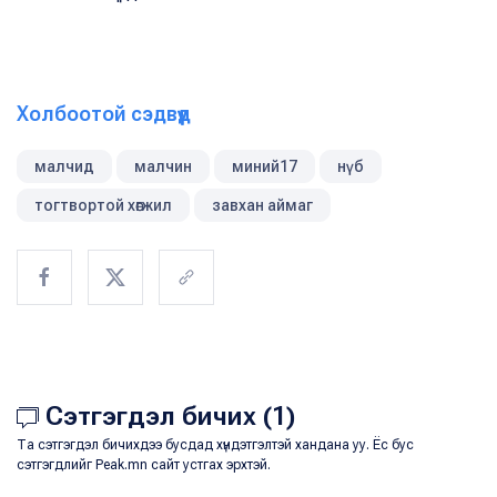
Холбоотой сэдвүүд
малчид
малчин
миний17
нүб
тогтвортой хөгжил
завхан аймаг
Сэтгэгдэл бичих (1)
Та сэтгэгдэл бичихдээ бусдад хүндэтгэлтэй хандана уу. Ёс бус
сэтгэгдлийг Peak.mn сайт устгах эрхтэй.