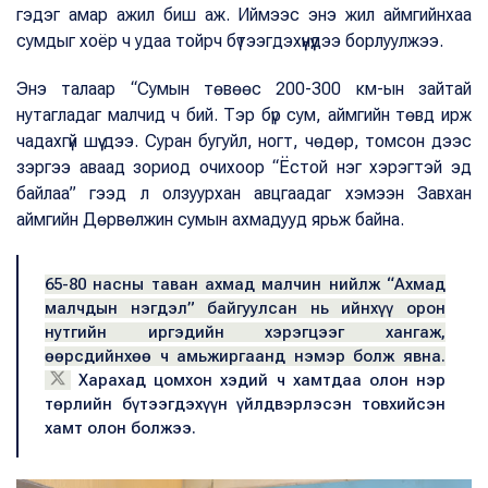
гэдэг амар ажил биш аж. Иймээс энэ жил аймгийнхаа
сумдыг хоёр ч удаа тойрч бүтээгдэхүүнүүдээ борлуулжээ.
Энэ талаар “Сумын төвөөс 200-300 км-ын зайтай
нутагладаг малчид ч бий. Тэр бүр сум, аймгийн төвд ирж
чадахгүй шүү дээ. Суран бугуйл, ногт, чөдөр, томсон дээс
зэргээ аваад зориод очихоор “Ёстой нэг хэрэгтэй эд
байлаа” гээд л олзуурхан авцгаадаг хэмээн Завхан
аймгийн Дөрвөлжин сумын ахмадууд ярьж байна.
65-80 насны таван ахмад малчин нийлж “Ахмад
малчдын нэгдэл” байгуулсан нь ийнхүү орон
нутгийн иргэдийн хэрэгцээг хангаж,
өөрсдийнхөө ч амьжиргаанд нэмэр болж явна.
Харахад цомхон хэдий ч хамтдаа олон нэр
төрлийн бүтээгдэхүүн үйлдвэрлэсэн товхийсэн
хамт олон болжээ.