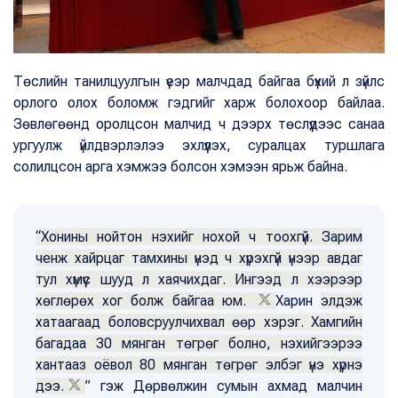
Төслийн танилцуулгын үеэр малчдад байгаа бүхий л зүйлс
орлого олох боломж гэдгийг харж болохоор байлаа.
Зөвлөгөөнд оролцсон малчид ч дээрх төслүүдээс санаа
ургуулж үйлдвэрлэлээ эхлүүлэх, суралцах туршлага
солилцсон арга хэмжээ болсон хэмээн ярьж байна.
“Хонины нойтон нэхийг нохой ч тоохгүй. Зарим
ченж хайрцаг тамхины үнэд ч хүрэхгүй үнээр авдаг
тул хүмүүс шууд л хаячихдаг. Ингээд л хээрээр
хөглөрөх хог болж байгаа юм.
Харин
элдэж
хатаагаад боловсруулчихвал өөр хэрэг. Хамгийн
багадаа 30 мянган төгрөг болно, нэхийгээрээ
хантааз оёвол 80 мянган төгрөг элбэг үнэ хүрнэ
дээ.
” гэж Дөрвөлжин сумын ахмад малчин