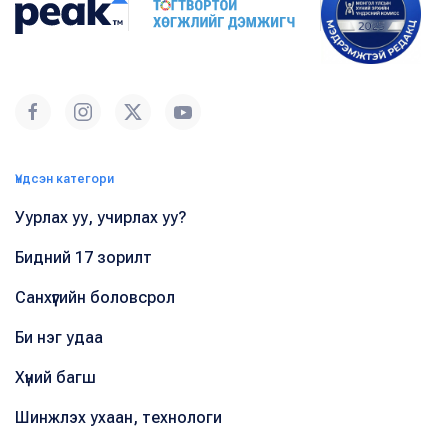
Үндсэн категори
Уурлах уу, учирлах уу?
Бидний 17 зорилт
Санхүүгийн боловсрол
Би нэг удаа
Хүний багш
Шинжлэх ухаан, технологи