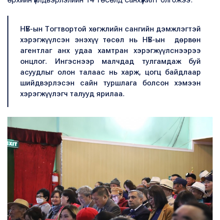
НҮБ-ын Тогтвортой хөгжлийн сангийн дэмжлэгтэй
хэрэгжүүлсэн энэхүү төсөл нь НҮБ-ын дөрвөн
агентлаг анх удаа хамтран хэрэгжүүлснээрээ
онцлог. Ингэснээр малчдад тулгамдаж буй
асуудлыг олон талаас нь харж, цогц байдлаар
шийдвэрлэсэн сайн туршлага болсон хэмээн
хэрэгжүүлэгч талууд ярилаа.