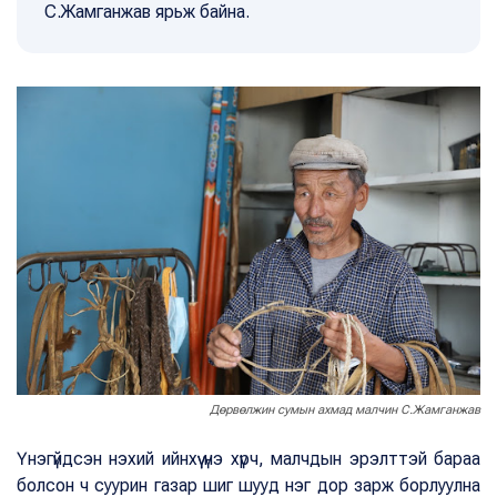
С.Жамганжав ярьж байна.
Дөрвөлжин сумын ахмад малчин С.Жамганжав
Үнэгүйдсэн нэхий ийнхүү үнэ хүрч, малчдын эрэлттэй бараа
болсон ч суурин газар шиг шууд нэг дор зарж борлуулна