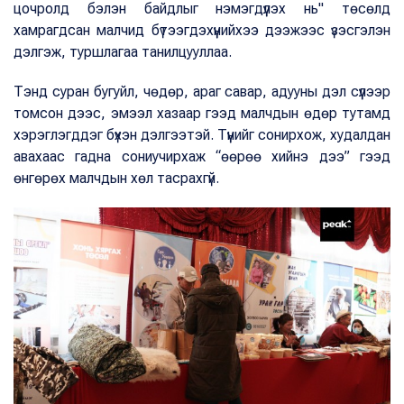
цочролд бэлэн байдлыг нэмэгдүүлэх нь" төсөлд
хамрагдсан малчид бүтээгдэхүүнийхээ дээжээс үзэсгэлэн
дэлгэж, туршлагаа танилцууллаа.
Тэнд суран бугуйл, чөдөр, араг савар, адууны дэл сүүлээр
томсон дээс, эмээл хазаар гээд малчдын өдөр тутамд
хэрэглэгддэг бүхэн дэлгээтэй. Түүнийг сонирхож, худалдан
авахаас гадна сониучирхаж “өөрөө хийнэ дээ” гээд
өнгөрөх малчдын хөл тасрахгүй.