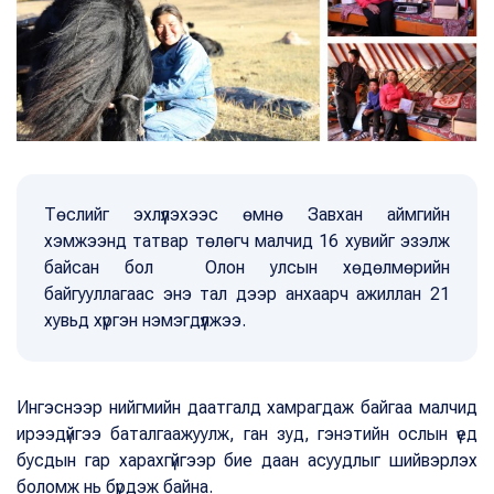
Төслийг эхлүүлэхээс өмнө Завхан аймгийн
хэмжээнд татвар төлөгч малчид 16 хувийг эзэлж
байсан бол Олон улсын хөдөлмөрийн
байгууллагаас энэ тал дээр анхаарч ажиллан 21
хувьд хүргэн нэмэгдүүлжээ.
Ингэснээр нийгмийн даатгалд хамрагдаж байгаа малчид
ирээдүйгээ баталгаажуулж, ган зуд, гэнэтийн ослын үед
бусдын гар харахгүйгээр бие даан асуудлыг шийвэрлэх
боломж нь бүрдэж байна.