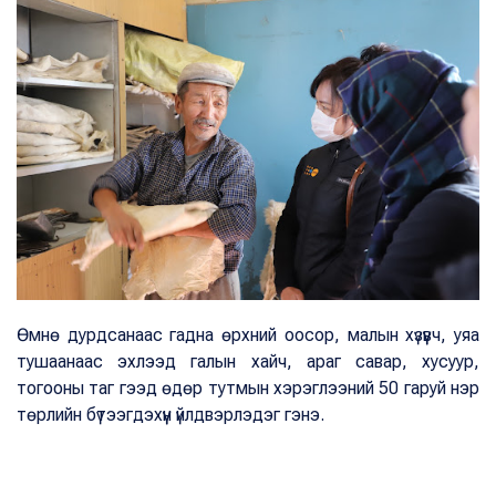
Өмнө дурдсанаас гадна өрхний оосор, малын хүзүүвч, уяа
тушаанаас эхлээд галын хайч, араг савар, хусуур,
тогооны таг гээд өдөр тутмын хэрэглээний 50 гаруй нэр
төрлийн бүтээгдэхүүн үйлдвэрлэдэг гэнэ.