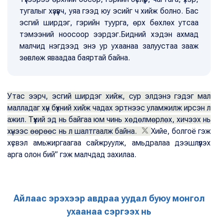
тугалыг хүзүүвч, уяа гээд юу эсийг ч хийж болно. Бас
эсгий ширдэг, гэрийн туурга, өрх бөхлөх утсаа
тэмээний ноосоор ээрдэг.Бидний хэдэн ахмад
малчид нэгдээд энэ ур ухаанаа залуустаа зааж
зөвлөж яваадаа баяртай байна.
Утас ээрч, эсгий ширдэг хийж, сур элдэнэ гэдэг мал
малладаг хүн бүхний хийж чадах эртнээс уламжилж ирсэн л
ажил. Түүхий эд нь байгаа юм чинь хөдөлмөрлөх, хичээх нь
хүнээс өөрөөс нь л шалтгаалж байна.
Хийе, болгоё гэж
хүсвэл амьжиргаагаа сайжруулж, амьдралаа дээшлүүлэх
арга олон бий” гэж малчдад захилаа.
Айлаас эрэхээр авдраа уудал буюу монгол
ухаанаа сэргээх нь