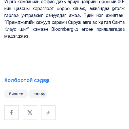
Wipro компанийн оффис дахь ариун цэврийн өрөөний 00-
ийн цаасны хэрэглээг өөрөө хянаж, ажилчдаа үргэлж
гэрлээ унтраахыг сануулдаг ажээ. Түүний нэг ажилтан:
“Премджигийн хажууд харамч Скруж авга ах хүртэл Санта
Клаус шиг” хэмээн Bloomberg-д өгсөн ярилцлагадаа
мэдэгджээ.
Холбоотой сэдвүүд
бизнес
зөвлөгөө