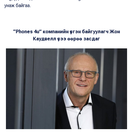
унаж байгаа.
“Phones 4u” компанийн үүсгэн байгуулагч Жон
Каудвелл үсээ өөрөө засдаг