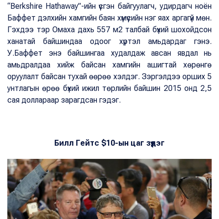
“Berkshire Hathaway”-ийн үүсгэн байгуулагч, удирдагч ноён
Баффет дэлхийн хамгийн баян хүмүүсийн нэг яах аргагүй мөн.
Гэхдээ тэр Омаха дахь 557 м2 талбай бүхий шохойдсон
ханатай байшиндаа одоог хүртэл амьдардаг гэнэ.
У.Баффет энэ байшингаа худалдаж авсан явдал нь
амьдралдаа хийж байсан хамгийн ашигтай хөрөнгө
оруулалт байсан тухай өөрөө хэлдэг. Зэргэлдээ орших 5
унтлагын өрөө бүхий ижил төрлийн байшин 2015 онд 2,5
сая доллараар зарагдсан гэдэг.
Билл Гейтс $10-ын цаг зүүдэг