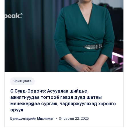
Ярилцлага
С.Сувд-Эрдэнэ: Асуудлаа шийдье,
ажилтнуудаа тогтооё гэвэл дунд шатны
менежерүүдээ сургаж, чадваржуулахад хөрөнгө
оруул
Буяндэлгэрийн Мөнхчимэг
・ 04 сарын 22, 2025