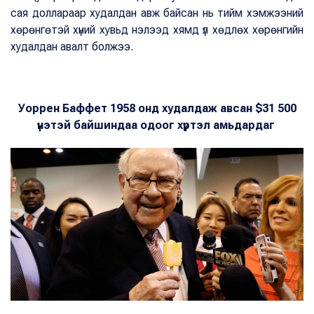
сая доллараар худалдан авж байсан нь тийм хэмжээний
хөрөнгөтэй хүний хувьд нэлээд хямд үл хөдлөх хөрөнгийн
худалдан авалт болжээ.
Уоррен Баффет 1958 онд худалдаж авсан $31 500
үнэтэй байшиндаа одоог хүртэл амьдардаг