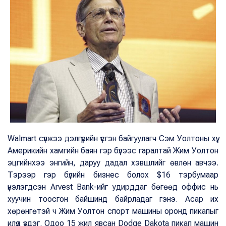
Walmart сүлжээ дэлгүүрийн үүсгэн байгуулагч Сэм Уолтоны хүү,
Америкийн хамгийн баян гэр бүлээс гаралтай Жим Уолтон
эцгийнхээ энгийн, даруу дадал хэвшлийг өвлөн авчээ.
Тэрээр гэр бүлийн бизнес болох $16 тэрбумаар
үнэлэгдсэн Arvest Bank-ийг удирддаг бөгөөд оффис нь
хуучин тоосгон байшинд байрладаг гэнэ. Асар их
хөрөнгөтэй ч Жим Уолтон спорт машины оронд пикапыг
илүүд үздэг. Одоо 15 жил явсан Dodge Dakota пикап машин