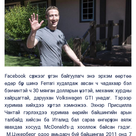
Facebook сүлжээг үүсгэн байгуулагч энэ эрхэм өөртөө
өдөр бүр шинэ Ferrari худалдаж авсан ч чадахаар бэл
бэнчинтэй ч 30 мянган долларын үнэтэй, механик хурдны
хайрцагтай, даруухан Volkswagen GTI унадаг. Тэрээр
хуримаа хийхдээ хүртэл хэмнэжээ. Эхнэр Присцилла
Чантай гэрлэхдээ хуримаа өөрийн байшингийн арын
талбайд хийсэн ба Италид бал сараа өнгөрүүлэн аялж
явахдаа хосууд McDonald’s-д хооллож байсан гэдэг.
М.Цукерберг одоо амьдарч буй байшингаа 2011 онд 7