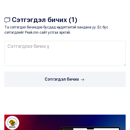
Сэтгэгдэл бичих (1)
Та сэтгэгдэл бичихдээ бусдад хүндэтгэлтэй хандана уу. Ёс бус
сэтгэгдлийг Peak.mn сайт устгах эрхтэй.
Сэтгэгдэл бичих