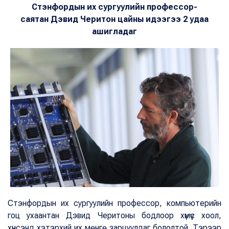
Стэнфордын их сургуулийн профессор-
саятан
Дэвид Черитон цайны идээгээ 2 удаа
ашигладаг
Стэнфордын их сургуулийн профессор, компьютерийн
гоц ухаантан Дэвид Черитоны бодлоор хүмүүс хоол,
хүнсэнд хэтэрхий их мөнгө зарцуулдаг бололтой. Тэрээр