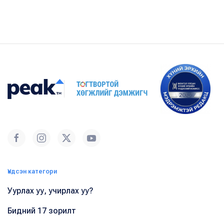
Үндсэн категори
Уурлах уу, учирлах уу?
Бидний 17 зорилт