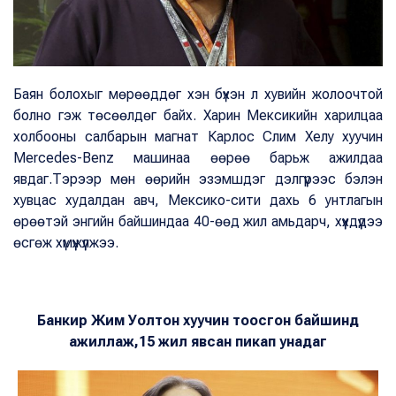
Баян болохыг мөрөөддөг хэн бүхэн л хувийн жолоочтой
болно гэж төсөөлдөг байх. Харин Мексикийн харилцаа
холбооны салбарын магнат Карлос Слим Хелу хуучин
Mercedes-Benz машинаа өөрөө барьж ажилдаа
явдаг.Тэрээр мөн өөрийн эзэмшдэг дэлгүүрээс бэлэн
хувцас худалдан авч, Мексико-сити дахь 6 унтлагын
өрөөтэй энгийн байшиндаа 40-өөд жил амьдарч, хүүхдүүдээ
өсгөж хүмүүжүүлжээ.
Банкир Жим Уолтон хуучин тоосгон байшинд
ажиллаж,
15 жил явсан пикап унадаг