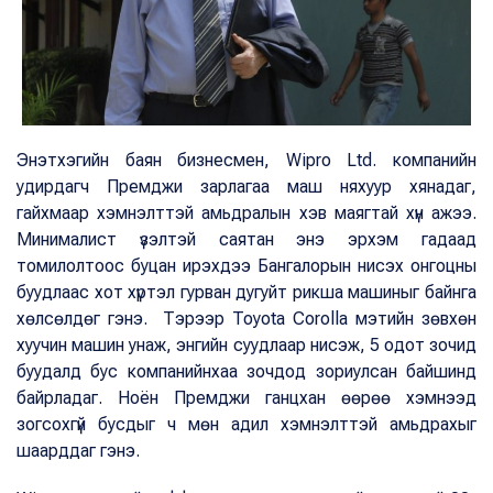
Энэтхэгийн баян бизнесмен, Wipro Ltd. компанийн
удирдагч Премджи зарлагаа маш няхуур хянадаг,
гайхмаар хэмнэлттэй амьдралын хэв маягтай хүн ажээ.
Минималист үзэлтэй саятан энэ эрхэм гадаад
томилолтоос буцан ирэхдээ Бангалорын нисэх онгоцны
буудлаас хот хүртэл гурван дугуйт рикша машиныг байнга
хөлсөлдөг гэнэ. Тэрээр Toyota Corolla мэтийн зөвхөн
хуучин машин унаж, энгийн суудлаар нисэж, 5 одот зочид
буудалд бус компанийнхаа зочдод зориулсан байшинд
байрладаг. Ноён Премджи ганцхан өөрөө хэмнээд
зогсохгүй бусдыг ч мөн адил хэмнэлттэй амьдрахыг
шаарддаг гэнэ.