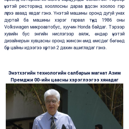
үнэтэй ресторанд хооллосны дараа үлдсэн хоолоо гэр
лүүгээ аваад явдаг гэнэ. Үнэтэй машины оронд дугуй унах
дуртай ба машины хэрэг гарвал түүнд 1986 оны
Volkswagen микроавтобус, хуучин Honda байдаг. Тэрээр
хувийн бус энгийн нислэгээр аялж, өндөр үнэтэй
дизайнерын хувцасны оронд жинсэн өмд өмсдөг бөгөөд
бүр цайны идээгээ хүртэл 2 дахин ашигладаг гэнэ.
Энэтхэгийн технологийн салбарын магнат
Азим
Премджи 00-ийн цаасны хэрэглээгээ хянадаг