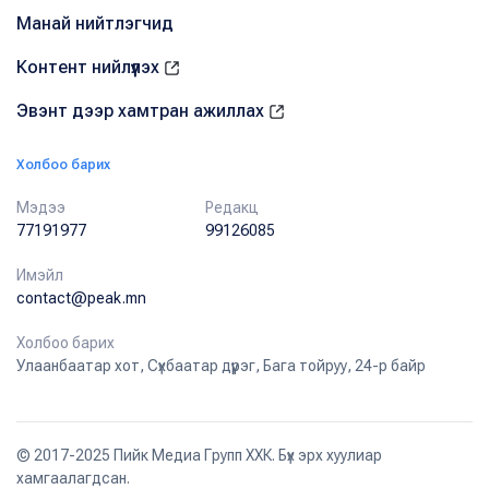
Манай нийтлэгчид
Контент нийлүүлэх
Эвэнт дээр хамтран ажиллах
Холбоо барих
Мэдээ
Редакц
77191977
99126085
Имэйл
contact@peak.mn
Холбоо барих
Улаанбаатар хот, Сүхбаатар дүүрэг, Бага тойруу, 24-р байр
© 2017-2025 Пийк Медиа Групп ХХК. Бүх эрх хуулиар
хамгаалагдсан.