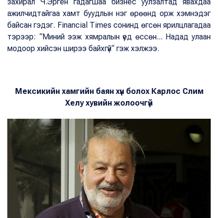
захирал Ч.Эрген гадагшаа бизнес уулзалтад явахдаа
ажилчидтайгаа хамт буудлын нэг өрөөнд орж хэмнэдэг
байсан гэдэг. Financial Times сонинд өгсөн ярилцлагадаа
тэрээр: “Миний ээж хямралын үед өссөн... Надад улаан
модоор хийсэн ширээ байхгүй“ гэж хэлжээ.
Мексикийн хамгийн баян хүн болох
Карлос Слим
Хелу хувийн жолоочгүй