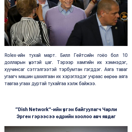
Rolex-ийн тухай март. Билл Гейтсийн гоёо бол 10
долларын үнэтэй цаг. Тэрээр хамгийн их хэмнэдэг,
хуучинсаг сэтгэлгээтэй тэрбумтан гэгддэг. Аяга таваг
угаагч машин цахилгаан их хэрэглэдэг учраас өөрөө аяга
тавгаа угаах дуртай тухайгаа хэлж байжээ.
“Dish Network”-ийн үүсгэн байгуулагч Чарли
Эрген
гэрээсээ өдрийн хоолоо авч явдаг