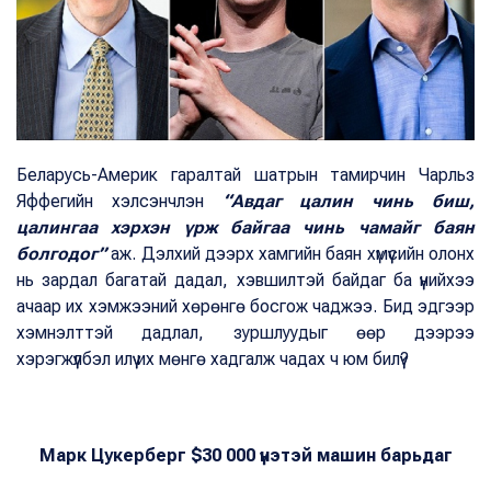
Беларусь-Америк гаралтай шатрын тамирчин Чарльз
Яффегийн хэлсэнчлэн
“Авдаг цалин чинь биш,
цалингаа хэрхэн үрж байгаа чинь чамайг баян
болгодог”
аж. Дэлхий дээрх хамгийн баян хүмүүсийн олонх
нь зардал багатай дадал, хэвшилтэй байдаг ба үүнийхээ
ачаар их хэмжээний хөрөнгө босгож чаджээ. Бид эдгээр
хэмнэлттэй дадлал, зуршлуудыг өөр дээрээ
хэрэгжүүлбэл илүү их мөнгө хадгалж чадах ч юм билүү?
Марк Цукерберг $30 000 үнэтэй машин барьдаг