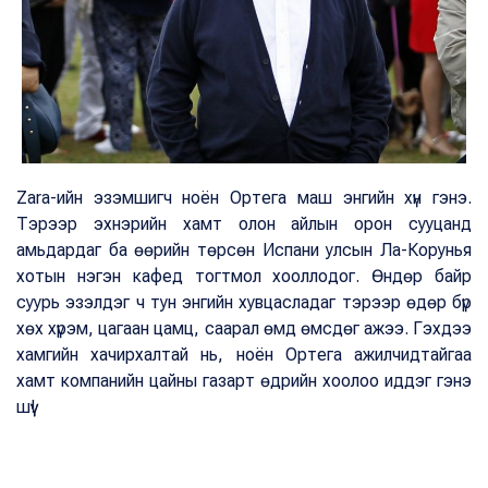
Zara-ийн эзэмшигч ноён Ортега маш энгийн хүн гэнэ.
Тэрээр эхнэрийн хамт олон айлын орон сууцанд
амьдардаг ба өөрийн төрсөн Испани улсын Ла-Корунья
хотын нэгэн кафед тогтмол хооллодог. Өндөр байр
суурь эзэлдэг ч тун энгийн хувцасладаг тэрээр өдөр бүр
хөх хүрэм, цагаан цамц, саарал өмд өмсдөг ажээ. Гэхдээ
хамгийн хачирхалтай нь, ноён Ортега ажилчидтайгаа
хамт компанийн цайны газарт өдрийн хоолоо иддэг гэнэ
шүү!