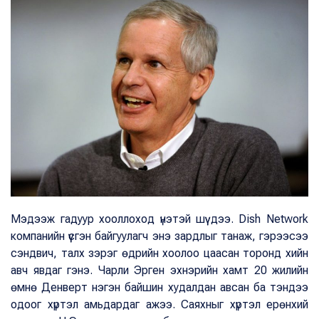
Мэдээж гадуур хооллоход үнэтэй шүү дээ. Dish Network
компанийн үүсгэн байгуулагч энэ зардлыг танаж, гэрээсээ
сэндвич, талх зэрэг өдрийн хоолоо цаасан торонд хийн
авч явдаг гэнэ. Чарли Эрген эхнэрийн хамт 20 жилийн
өмнө Денверт нэгэн байшин худалдан авсан ба тэндээ
одоог хүртэл амьдардаг ажээ. Саяхныг хүртэл ерөнхий