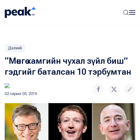
Дэлхий
“Мөнгө хамгийн чухал зүйл биш”
гэдгийг баталсан 10 тэрбумтан
02 сарын 05, 2019