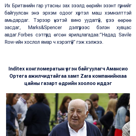
Их Британийн гар утасны зах зээлд өөрийн эзэнт гүрнийг
байгуулсан энэ эрхэм одоог хүртэл маш хэмнэлттэй
амьдардаг. Тэрээр үнэтэй вино уудаггүй, үсээ өөрөө
засдаг, Marks&Spencer дэлгүүрээс бэлэн хувцас
авдаг.Forbes сэтгүүлд өгсөн ярилцлагадаа:”Надад Savile
Row-ийн хослол ямар ч хэрэггүй” гэж хэлжээ.
Inditex конгломератын үүсгэн байгуулагч Амансио
Ортега ажилчидтайгаа хамт
Zara компанийнхаа
цайны газарт өдрийн хоолоо иддэг