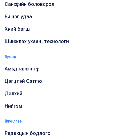
Санхүүгийн боловсрол
Би нэг удаа
Хүний багш
Шинжлэх ухаан, технологи
Бусад
Амьдралын түүх
Цэгцтэй Сэтгэх
Дэлхий
Нийгэм
Үйлчилгээ
Редакцын бодлого