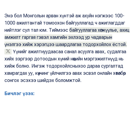
Энэ бол Монголын арван хүнтэй аж ахуйн нэгжээс 100-
1000 ажилтантай томоохон байгууллагад ч ажиглагддаг
нийтлэг сул тал юм. Тиймээс
байгууллагаа хөгжүүлье, ахиц
амжилт гаргая гэвэл хамгийн эхлээд ур чадварын
үнэлгээ хийж хэрэгцээ шаардлагаа тодорхойлох ёстой.
Үүнийг ажилтнуудаасаа санал асуулга авах, судалгаа
хийх зэргээр дотоодын хүний нөөцийн мэргэжилтнүүд нь
хийж болно. Ингэж тодорхойлсныхоо дараа сургалтад
хамрагдах уу, көүчинг үйлчилгээ авах эсвэл онлайн хөтөлбөр
сонгох эсэхээ шийдэх боломжтой.
Бичлэг үзэх: