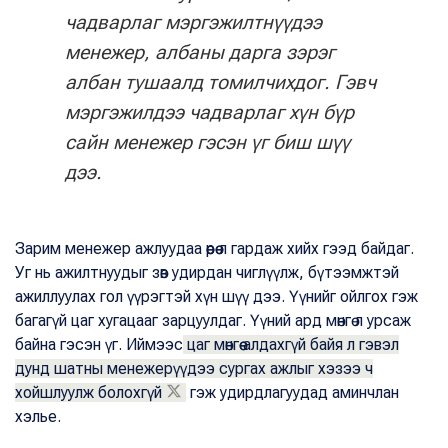
чадварлаг мэргэжилтнүүдээ
менежер, албаны дарга зэрэг
албан тушаалд томилчихдог. Гэвч
мэргэжилдээ чадварлаг хүн бүр
сайн менежер гэсэн үг биш шүү
дээ.
Зарим менежер ажлуудаа өөрөө л гардаж хийх гээд байдаг.
Уг нь ажилтнуудыг зөв удирдан чиглүүлж, бүтээмжтэй
ажиллуулах гол үүрэгтэй хүн шүү дээ. Үүнийг ойлгох гэж
багагүй цаг хугацааг зарцуулдаг. Үүний ард мөнгө л урсаж
байна гэсэн үг. Иймээс
цаг мөнгөө алдахгүй байя л гэвэл
дунд шатны менежерүүдээ сургах ажлыг хэзээ ч
хойшлуулж болохгүй
гэж удирдлагуудад аминчлан
хэлье.