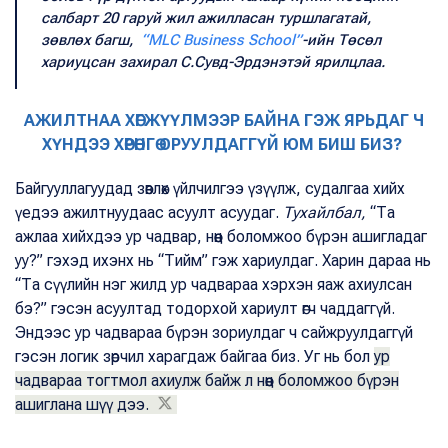
салбарт 20 гаруй жил ажилласан туршлагатай,
зөвлөх багш,
“MLC Business School”
-ийн Төсөл
хариуцсан захирал С.Сувд-Эрдэнэтэй ярилцлаа.
АЖИЛТНАА ХӨГЖҮҮЛМЭЭР БАЙНА ГЭЖ ЯРЬДАГ Ч
ХҮНДЭЭ ХӨРӨНГӨ ОРУУЛДАГГҮЙ ЮМ БИШ БИЗ?
Байгууллагуудад зөвлөх үйлчилгээ үзүүлж, судалгаа хийх
үедээ ажилтнуудаас асуулт асуудаг.
Тухайлбал,
“Та
ажлаа хийхдээ ур чадвар, нөөц боломжоо бүрэн ашигладаг
уу?” гэхэд ихэнх нь “Тийм” гэж хариулдаг. Харин дараа нь
“Та сүүлийн нэг жилд ур чадвараа хэрхэн яаж ахиулсан
бэ?” гэсэн асуултад тодорхой хариулт өгч чаддаггүй.
Эндээс ур чадвараа бүрэн зориулдаг ч сайжруулдаггүй
гэсэн логик зөрчил харагдаж байгаа биз. Уг нь бол
ур
чадвараа тогтмол ахиулж байж л нөөц боломжоо бүрэн
ашиглана шүү дээ.