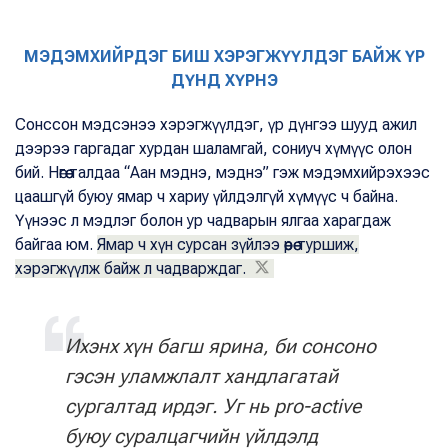
МЭДЭМХИЙРДЭГ БИШ ХЭРЭГЖҮҮЛДЭГ БАЙЖ ҮР
ДҮНД ХҮРНЭ
Сонссон мэдсэнээ хэрэгжүүлдэг, үр дүнгээ шууд ажил
дээрээ гаргадаг хурдан шаламгай, сониуч хүмүүс олон
бий. Нөгөө талдаа “Аан мэднэ, мэднэ” гэж мэдэмхийрэхээс
цаашгүй буюу ямар ч хариу үйлдэлгүй хүмүүс ч байна.
Үүнээс л мэдлэг болон ур чадварын ялгаа харагдаж
байгаа юм.
Ямар ч хүн сурсан зүйлээ өөрөө туршиж,
хэрэгжүүлж байж л чадварждаг.
Ихэнх хүн багш ярина, би сонсоно
гэсэн уламжлалт хандлагатай
сургалтад ирдэг. Уг нь
pro-active
буюу суралцагчийн үйлдэлд