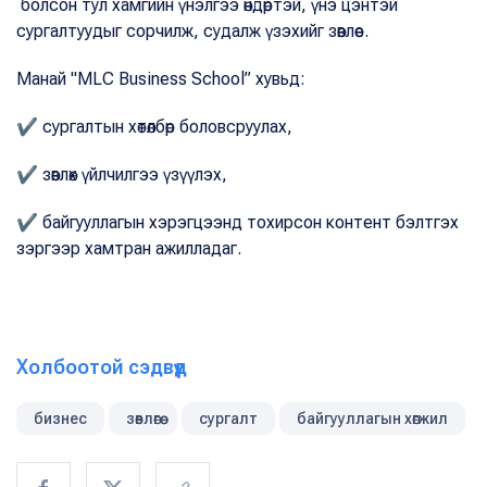
болсон тул хамгийн үнэлгээ өндөртэй, үнэ цэнтэй
сургалтуудыг сорчилж, судалж үзэхийг зөвлөе.
Манай "MLC Business School” хувьд:
✔
сургалтын хөтөлбөр боловсруулах,
✔
зөвлөх үйлчилгээ үзүүлэх,
✔
байгууллагын хэрэгцээнд тохирсон контент бэлтгэх
зэргээр хамтран ажилладаг.
Холбоотой сэдвүүд
бизнес
зөвлөгөө
сургалт
байгууллагын хөгжил