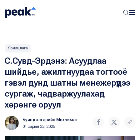
Ярилцлага
С.Сувд-Эрдэнэ: Асуудлаа
шийдье, ажилтнуудаа тогтооё
гэвэл дунд шатны менежерүүдээ
сургаж, чадваржуулахад
хөрөнгө оруул
Буяндэлгэрийн Мөнхчимэг
04 сарын 22, 2025