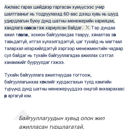
Ажлаас гарах шийдвэр гаргасан хүмүүсээс учир
шалтгааныг нь тодруулахад 60-аас дээш хувь нь шууд
удирдлагын буюу дунд шатны менежерийн харилцаа,
хандлага нөлөөлсөн гэж хариулсан байдаг.
Тэр дундаа
ажил төлөвлөж, зохион байгуулахдаа тааруу, хяналтаа зөв
тавьдаггүй, итгэл хүлээлгэдэггүй, цаг тухайд нь магтаал
талархал илэрхийлдэггүй зэргээр менежментийн чадвар
сул байдаг нь тухайн байгууллагадаа ажиллах сэтгэл
ханамжийг бууруулдаг гэжээ.
Тухайн байгууллага ажилтнуудаа тогтоож,
байгууллагынхаа хөгжлийг хурдасгахын тулд хамгийн
түрүүнд дунд шатны менежерүүддээ онцгой анхаарахаас
өөр аргагүй юм.
Байгууллагуудын хувьд олон жил
ажилласан туршлагатай,