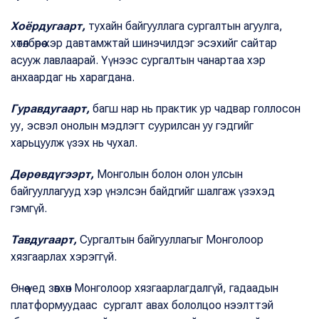
Хоёрдугаарт,
тухайн байгууллага сургалтын агуулга,
хөтөлбөрөө хэр давтамжтай шинэчилдэг эсэхийг сайтар
асууж лавлаарай. Үүнээс сургалтын чанартаа хэр
анхаардаг нь харагдана.
Гуравдугаарт,
багш нар нь практик ур чадвар голлосон
уу, эсвэл онолын мэдлэгт суурилсан уу гэдгийг
харьцуулж үзэх нь чухал.
Дөрөвдүгээрт,
Монголын болон олон улсын
байгууллагууд хэр үнэлсэн байдгийг шалгаж үзэхэд
гэмгүй.
Тавдугаарт,
Сургалтын байгууллагыг Монголоор
хязгаарлах хэрэггүй.
Өнөө үед зөвхөн Монголоор хязгаарлагдалгүй, гадаадын
платформуудаас сургалт авах бололцоо нээлттэй