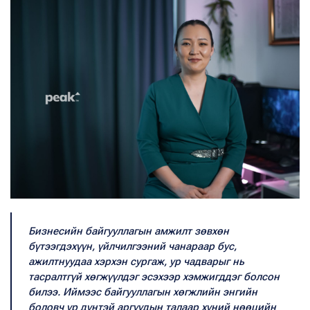
Бизнесийн байгууллагын амжилт зөвхөн
бүтээгдэхүүн, үйлчилгээний чанараар бус,
ажилтнуудаа хэрхэн сургаж, ур чадварыг нь
тасралтгүй хөгжүүлдэг эсэхээр хэмжигддэг болсон
билээ. Иймээс байгууллагын хөгжлийн энгийн
боловч үр дүнтэй аргуудын талаар хүний нөөцийн