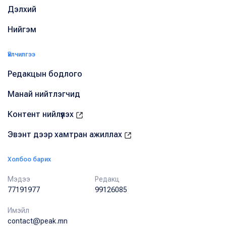
Дэлхий
Нийгэм
Үйлчилгээ
Редакцын бодлого
Манай нийтлэгчид
Контент нийлүүлэх
Эвэнт дээр хамтран ажиллах
Холбоо барих
Мэдээ
Редакц
77191977
99126085
Имэйл
contact@peak.mn