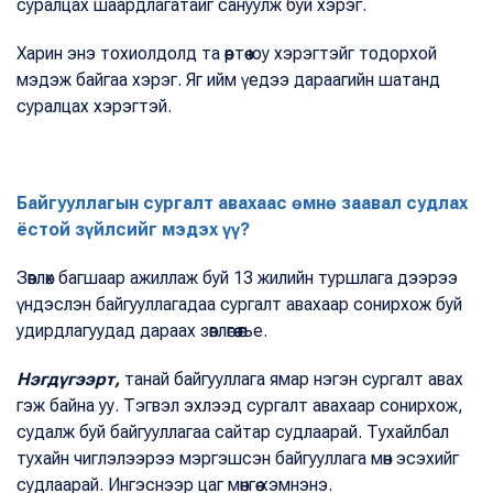
суралцах шаардлагатайг сануулж буй хэрэг.
Харин энэ тохиолдолд та өөртөө юу хэрэгтэйг тодорхой
мэдэж байгаа хэрэг. Яг ийм үедээ дараагийн шатанд
суралцах хэрэгтэй.
Байгууллагын сургалт авахаас өмнө заавал судлах
ёстой зүйлсийг мэдэх үү?
Зөвлөх багшаар ажиллаж буй 13 жилийн туршлага дээрээ
үндэслэн байгууллагадаа сургалт авахаар сонирхож буй
удирдлагуудад дараах зөвлөгөө өгье.
Нэгдүгээрт,
танай байгууллага ямар нэгэн сургалт авах
гэж байна уу. Тэгвэл эхлээд сургалт авахаар сонирхож,
судалж буй байгууллагаа сайтар судлаарай. Тухайлбал
тухайн чиглэлээрээ мэргэшсэн байгууллага мөн эсэхийг
судлаарай. Ингэснээр цаг мөнгөө хэмнэнэ.