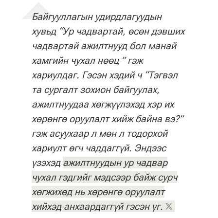
Байгууллагын удирдлагуудын
хувьд “Ур чадвартай, өсөн дэвших
чадвартай ажилтнууд бол манай
хамгийн чухал нөөц ” гэж
хариулдаг. Гэсэн хэдий ч “Тэгвэл
та сургалт зохион байгуулах,
ажилтнуудаа хөгжүүлэхэд хэр их
хөрөнгө оруулалт хийж байна вэ?”
гэж асуухаар л мөн л тодорхой
хариулт өгч чаддаггүй. Эндээс
үзэхэд
ажилтнуудын ур чадвар
чухал гэдгийг мэдсээр байж сурч
хөгжихөд нь хөрөнгө оруулалт
хийхэд анхаардаггүй гэсэн үг.