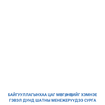
БАЙГУУЛЛАГЫНХАА ЦАГ МӨНГӨ, НӨӨЦИЙГ ХЭМНЭЕ
ГЭВЭЛ ДУНД ШАТНЫ МЕНЕЖЕРҮҮДЭЭ СУРГА