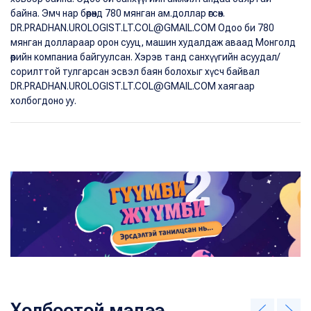
байна. Эмч нар бөөрөнд 780 мянган ам.доллар өгсөн.
DR.PRADHAN.UROLOGIST.LT.COL@GMAIL.COM Одоо би 780
мянган доллараар орон сууц, машин худалдаж аваад Монголд
өөрийн компаниа байгуулсан. Хэрэв танд санхүүгийн асуудал/
сорилттой тулгарсан эсвэл баян болохыг хүсч байвал
DR.PRADHAN.UROLOGIST.LT.COL@GMAIL.COM хаягаар
холбогдоно уу.
Холбоотой мэдээ