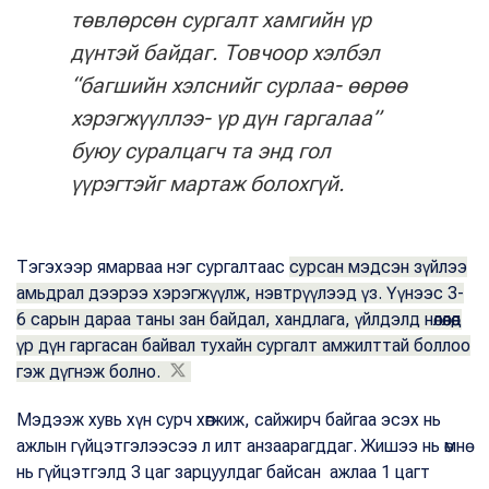
төвлөрсөн сургалт хамгийн үр
дүнтэй байдаг. Товчоор хэлбэл
“багшийн хэлснийг сурлаа- өөрөө
хэрэгжүүллээ- үр дүн гаргалаа”
буюу суралцагч та энд гол
үүрэгтэйг мартаж болохгүй.
Тэгэхээр ямарваа нэг сургалтаас
сурсан мэдсэн зүйлээ
амьдрал дээрээ хэрэгжүүлж, нэвтрүүлээд үз. Үүнээс 3-
6 сарын дараа таны зан байдал, хандлага, үйлдэлд нөлөөлөөд
үр дүн гаргасан байвал тухайн сургалт амжилттай боллоо
гэж дүгнэж болно.
Мэдээж хувь хүн сурч хөгжиж, сайжирч байгаа эсэх нь
ажлын гүйцэтгэлээсээ л илт анзаарагддаг. Жишээ нь өмнө
нь гүйцэтгэлд 3 цаг зарцуулдаг байсан ажлаа 1 цагт