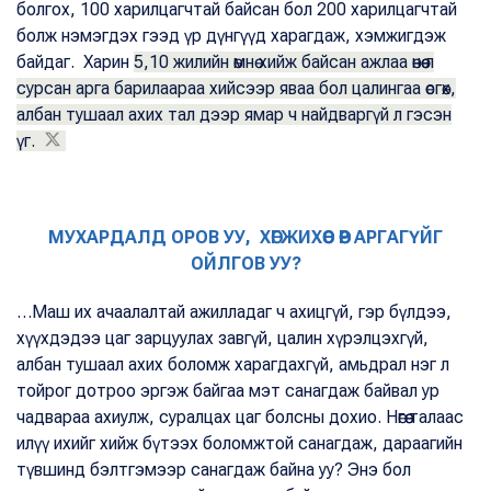
болгох, 100 харилцагчтай байсан бол 200 харилцагчтай
болж нэмэгдэх гээд үр дүнгүүд харагдаж, хэмжигдэж
байдаг. Харин
5,10 жилийн өмнө хийж байсан ажлаа өнөө л
сурсан арга барилаараа хийсээр яваа бол цалингаа өсгөх,
албан тушаал ахих тал дээр ямар ч найдваргүй л гэсэн
үг.
МУХАРДАЛД ОРОВ УУ, ХӨГЖИХӨӨС ӨӨР АРГАГҮЙГ
ОЙЛГОВ УУ?
…Маш их ачаалалтай ажилладаг ч ахицгүй, гэр бүлдээ,
хүүхдэдээ цаг зарцуулах завгүй, цалин хүрэлцэхгүй,
албан тушаал ахих боломж харагдахгүй, амьдрал нэг л
тойрог дотроо эргэж байгаа мэт санагдаж байвал ур
чадвараа ахиулж, суралцах цаг болсны дохио. Нөгөө талаас
илүү ихийг хийж бүтээх боломжтой санагдаж, дараагийн
түвшинд бэлтгэмээр санагдаж байна уу? Энэ бол