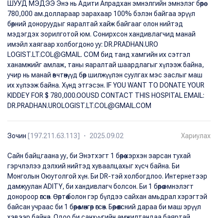
ШУУД МЭДЭЭ Энэ нь Адити Апрадхан эмнэлгийн эмнэлэг бөөрөө
780,000 ам.доллараар зарахаар 100% бэлэн байгаа эрүүл
бөөрний доноруудыг яаралтай хайж байгааг олон нийтэд
мэдэгдэх зорилготой юм. Сонирхсон хандивлагчид манай
имэйл хаягаар холбогдоно уу: DR.PRADHAN.URO
LOGIST.LT.COL@GMAIL. COM бид танд хамгийн их сэтгэл
ханамжийг амлаж, таны яаралтай шаардлагыг хүлээж байна,
учир нь манай өвчтөнүүд бөөр шилжүүлэн суулгах мэс заслыг маш
их хүлээж байна. Хүнд этгэсэн. IF YOU WANT TO DONATE YOUR
KIDDEY FOR $ 780,000.OOUSD CONTACT THIS HOSPITAL EMAIL:
DR.PRADHAN.UROLOGIST.LT.COL@GMAIL.COM
Зочин
[197.211.63.113] ・ 2025.09.02
Хариулах
Сайн байцгаана уу, би Энэтхэгт 1 бөөрөө хэрхэн зарсан тухай
гэрчлэлээ дэлхий нийтэд хуваалцахыг хүсч байна. Би
Монголын Оюутолгой хүн. Би DR-тэй холбогдлоо. Интернетээр
дамжуулан ADITY, би хандивлагч болсон. Би 1 бөөрөө эмнэлэгт
донороор өгсөн. Өөртөө болон гэр бүлдээ сайхан амьдрал хэрэгтэй
байсан учраас би 1 бөөрөө мөнгөөр өгсөн. Бөөрөө өгсний дараа би маш эрүүл
хэвээр байна. Одоо би санхүүгийн амжилтандаа баяртай