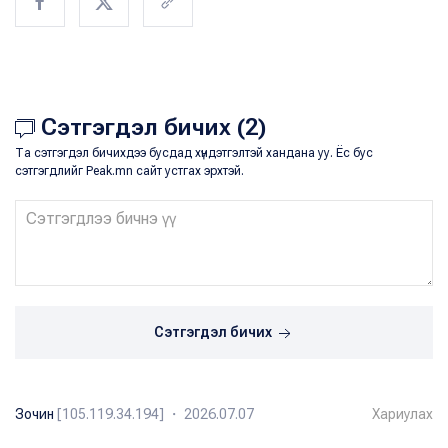
Сэтгэгдэл бичих (2)
Та сэтгэгдэл бичихдээ бусдад хүндэтгэлтэй хандана уу. Ёс бус
сэтгэгдлийг Peak.mn сайт устгах эрхтэй.
Сэтгэгдэл бичих
Зочин
[105.119.34.194] ・ 2026.07.07
Хариулах