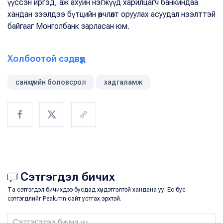
үүссэн иргэд, аж ахуйн нэгжүүд харилцагч банкиндаа
хандан зээлдээ бүтцийн өөрчлөлт оруулах асуудал нээлттэй
байгааг Монголбанк зарласан юм.
Холбоотой сэдвүүд
санхүүгийн боловсрол
хадгаламж
Сэтгэгдэл бичих
Та сэтгэгдэл бичихдээ бусдад хүндэтгэлтэй хандана уу. Ёс бус
сэтгэгдлийг Peak.mn сайт устгах эрхтэй.