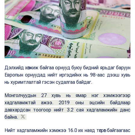
Дэлхийд хөгжиж байгаа орнууд буюу бидний ярьдаг баруун
Европын орнуудад нийт иргэдийнх нь 98-аас дээш хувь
нь хуримтлалтай гэсэн судалгаа байдаг.
Монголчуудын 27 хувь нь ямар нэг хэмжээгээр
хадгаламжтай ажээ. 2019 оны эцсийн байдлаар
давхардсан тоогоор нийт 3.2 сая хадгаламжийн данс
байна.
Нийт хадгаламжийн хэмжээ 16.0 их наяд төгрөг байгаагаас