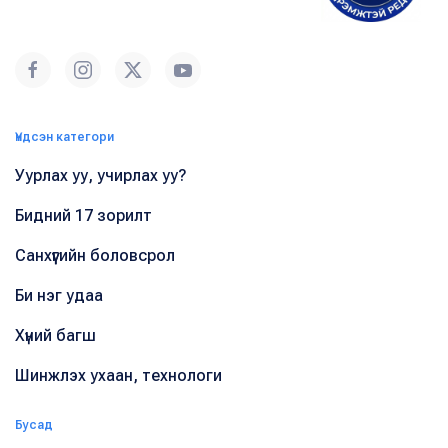
Үндсэн категори
Уурлах уу, учирлах уу?
Бидний 17 зорилт
Санхүүгийн боловсрол
Би нэг удаа
Хүний багш
Шинжлэх ухаан, технологи
Бусад