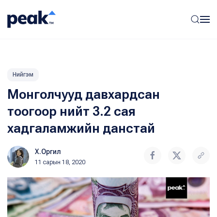
Нийгэм
Монголчууд давхардсан
тоогоор нийт 3.2 сая
хадгаламжийн данстай
Х.Оргил
11 сарын 18, 2020