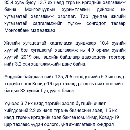
85.4 хувь буюу 13.7 их наяд төгрөг нь иргэдийн хадгаламж
байна. Монголчуудын хуримтлалын дийлэнх нь
хугацаатай хадгаламж эзэлдэг. Тэр дундаа жилийн
хугацаатай хадгаламжийг түлхүү сонгодог талаар
Монголбанк мэдээлжээ.
Жилийн хугацаатай хадгаламж дунджаар 10.4 хувийн
хүүтэй бол хугацаагүй хадгаламж нь 4.9 орчим хувийн
хүүтэй. 2019 оны эцсийн байдлаар давхардсан тоогоор
нийт 3.2 сая хадгаламжийн данс байна.
Өнөөдрийн байдлаар нийт 125,206 зээлдэгчийн 5.3 их наяд
төгрөгийн зээл Ковид-19 цар тахалд өртсөн нь нийт зээлийн
багцын 33 хувийг бүрдүүлж байна.
Үүнээс 3.7 их наяд төгрөгийн зээлд бүтцийн өөрчлөлт
хийгдсэний 2.2 их наяд төгрөг нь бизнесийн зээл, 1.5 их
наяд төгрөг нь иргэдийн зээл байгаа юм. Иймд Ковид-19
цар тахлаас үүдэн орлого, үйл ажиллагаанд хүндрэл