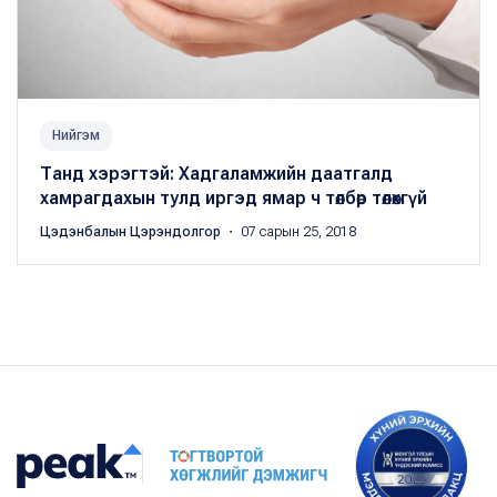
Нийгэм
Танд хэрэгтэй: Хадгаламжийн даатгалд
хамрагдахын тулд иргэд ямар ч төлбөр төлөхгүй
Цэдэнбалын Цэрэндолгор
・ 07 сарын 25, 2018