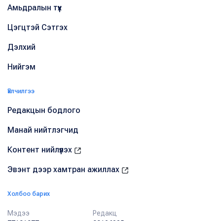
Амьдралын түүх
Цэгцтэй Сэтгэх
Дэлхий
Нийгэм
Үйлчилгээ
Редакцын бодлого
Манай нийтлэгчид
Контент нийлүүлэх
Эвэнт дээр хамтран ажиллах
Холбоо барих
Мэдээ
Редакц