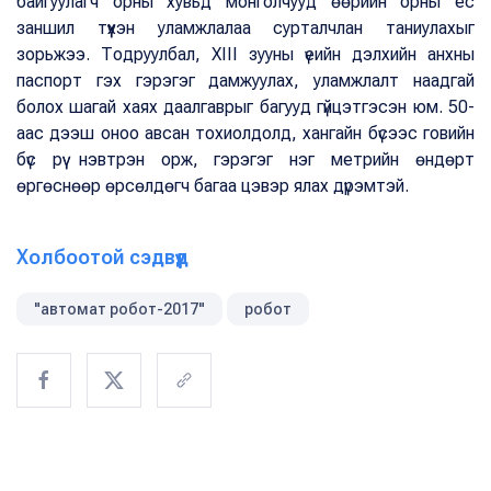
байгуулагч орны хувьд монголчууд өөрийн орны ёс
заншил түүхэн уламжлалаа сурталчлан таниулахыг
зорьжээ. Тодруулбал, XIII зууны үеийн дэлхийн анхны
паспорт гэх гэрэгэг дамжуулах, уламжлалт наадгай
болох шагай хаях даалгаврыг багууд гүйцэтгэсэн юм. 50-
аас дээш оноо авсан тохиолдолд, хангайн бүсээс говийн
бүс рүү нэвтрэн орж, гэрэгэг нэг метрийн өндөрт
өргөснөөр өрсөлдөгч багаа цэвэр ялах дүрэмтэй.
Холбоотой сэдвүүд
"автомат робот-2017"
робот