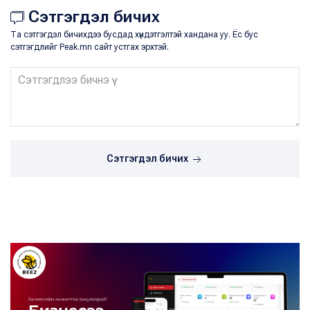
Сэтгэгдэл бичих
Та сэтгэгдэл бичихдээ бусдад хүндэтгэлтэй хандана уу. Ёс бус
сэтгэгдлийг Peak.mn сайт устгах эрхтэй.
Сэтгэгдэл бичих