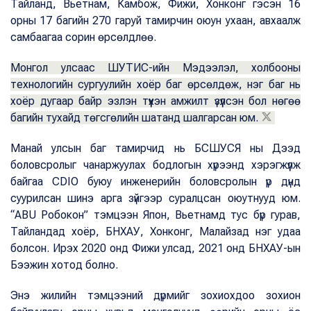
Тайланд, Вьетнам, Камбож, Фижи, Хонконг гэсэн 16
орны 17 багийн 270 гаруй тамирчин оюун ухаан, авхаалж
самбаагаа сорин өрсөлдлөө.
Монгол улсаас ШУТИС-ийн Мэдээлэл, холбооны
технологийн сургуулийн хоёр баг өрсөлдөж, нэг баг нь
хоёр дугаар байр эзлэн түүхэн амжилт үзүүлсэн бол нөгөө
багийн тухайд төгсгөлийн шатанд шалгарсан юм.
Манай улсын баг тамирчид нь БСШУСЯ ны Дээд
боловсролыг чанаржуулах бодлогын хүрээнд хэрэгжүүлж
байгаа CDIO буюу инженерийн боловсролын үр дүнд
суурилсан шинэ арга зүйгээр суралцсан оюутнууд юм.
“ABU Робокон” тэмцээн Япон, Вьетнамд тус бүр гурав,
Тайландад хоёр, БНХАУ, Хонконг, Малайзад нэг удаа
болсон. Ирэх 2020 онд Фижи улсад, 2021 онд БНХАУ-ын
Бээжин хотод болно.
Энэ жилийн тэмцээний дүрмийг зохиохдоо зохион