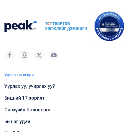
Үндсэн категори
Уурлах уу, учирлах уу?
Бидний 17 зорилт
Санхүүгийн боловсрол
Би нэг удаа