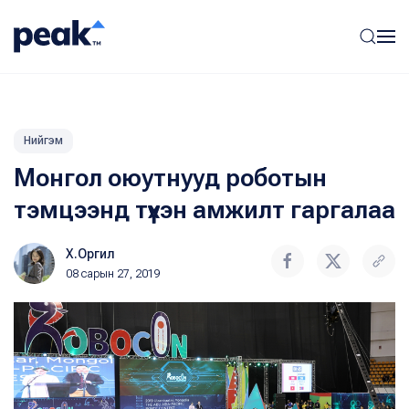
Нийгэм
Монгол оюутнууд роботын
тэмцээнд түүхэн амжилт гаргалаа
Х.Оргил
08 сарын 27, 2019