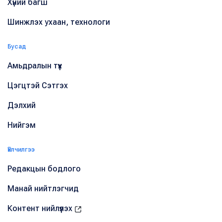
Хүний багш
Шинжлэх ухаан, технологи
Бусад
Амьдралын түүх
Цэгцтэй Сэтгэх
Дэлхий
Нийгэм
Үйлчилгээ
Редакцын бодлого
Манай нийтлэгчид
Контент нийлүүлэх