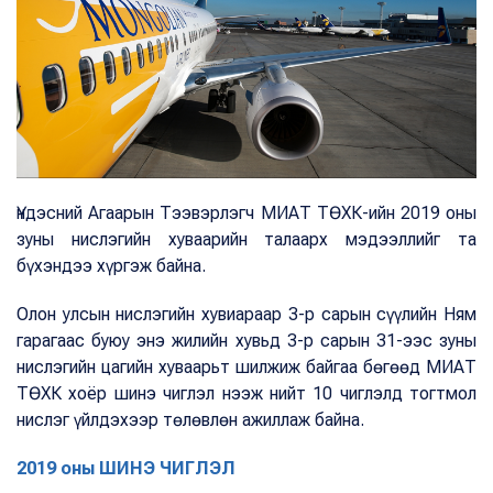
Үндэсний Агаарын Тээвэрлэгч МИАТ ТӨХК-ийн 2019 оны
зуны нислэгийн хуваарийн талаарх мэдээллийг та
бүхэндээ хүргэж байна.
Олон улсын нислэгийн хувиараар 3-р сарын сүүлийн Ням
гарагаас буюу энэ жилийн хувьд 3-р сарын 31-ээс зуны
нислэгийн цагийн хуваарьт шилжиж байгаа бөгөөд МИАТ
ТӨХК хоёр шинэ чиглэл нээж нийт 10 чиглэлд тогтмол
нислэг үйлдэхээр төлөвлөн ажиллаж байна.
2019 оны ШИНЭ ЧИГЛЭЛ