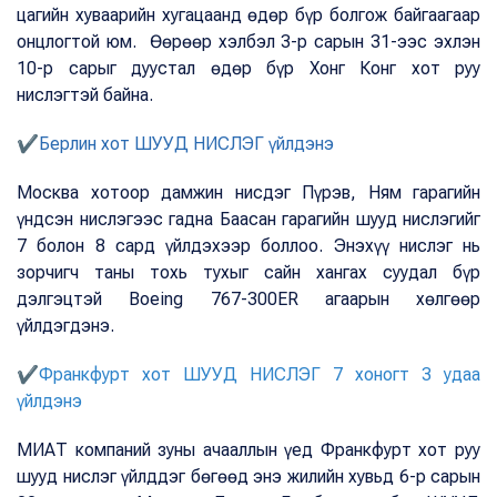
цагийн хуваарийн хугацаанд өдөр бүр болгож байгаагаар
онцлогтой юм. Өөрөөр хэлбэл 3-р сарын 31-ээс эхлэн
10-р сарыг дуустал өдөр бүр Хонг Конг хот руу
нислэгтэй байна.
✔Берлин хот ШУУД НИСЛЭГ үйлдэнэ
Москва хотоор дамжин нисдэг Пүрэв, Ням гарагийн
үндсэн нислэгээс гадна Баасан гарагийн шууд нислэгийг
7 болон 8 сард үйлдэхээр боллоо. Энэхүү нислэг нь
зорчигч таны тохь тухыг сайн хангах суудал бүр
дэлгэцтэй Boeing 767-300ER агаарын хөлгөөр
үйлдэгдэнэ.
✔Франкфурт хот ШУУД НИСЛЭГ 7 хоногт 3 удаа
үйлдэнэ
МИАТ компаний зуны ачааллын үед Франкфурт хот руу
шууд нислэг үйлддэг бөгөөд энэ жилийн хувьд 6-р сарын