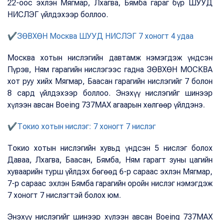
22-оос эхлэн Мягмар, Лхагва, Бямба гараг бүр ШУУД
НИСЛЭГ үйлдэхээр боллоо.
✔ЗӨВХӨН Москва ШУУД НИСЛЭГ 7 хоногт 4 удаа
Москва хотын нислэгийн давтамж нэмэгдэж үндсэн
Пүрэв, Ням гарагийн нислэгээс гадна ЗӨВХӨН МОСКВА
хот руу хийх Мягмар, Баасан гарагийн нислэгийг 7 болон
8 сард үйлдэхээр боллоо. Энэхүү нислэгийг шинээр
хүлээн авсан Boeing 737MAX агаарын хөлгөөр үйлдэнэ.
✔Токио хотын нислэг: 7 хоногт 7 нислэг
Токио хотын нислэгийн хувьд үндсэн 5 нислэг болох
Даваа, Лхагва, Баасан, Бямба, Ням гарагт зуны цагийн
хуваарийн турш үйлдэх бөгөөд 6-р сараас эхлэн Мягмар,
7-р сараас эхлэн Бямба гарагийн оройн нислэг нэмэгдэж
7 хоногт 7 нислэгтэй болох юм.
Энэхүү нислэгийг шинээр хүлээн авсан Boeing 737MAX