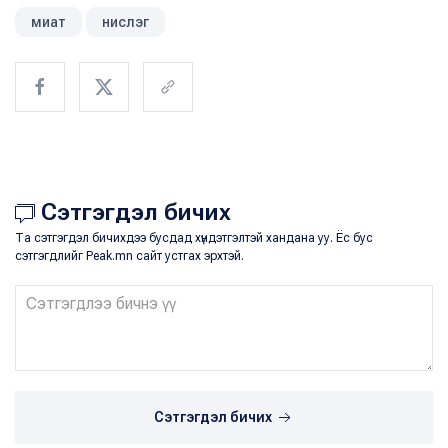
миат
нислэг
Сэтгэгдэл бичих
Та сэтгэгдэл бичихдээ бусдад хүндэтгэлтэй хандана уу. Ёс бус
сэтгэгдлийг Peak.mn сайт устгах эрхтэй.
Сэтгэгдэл бичих