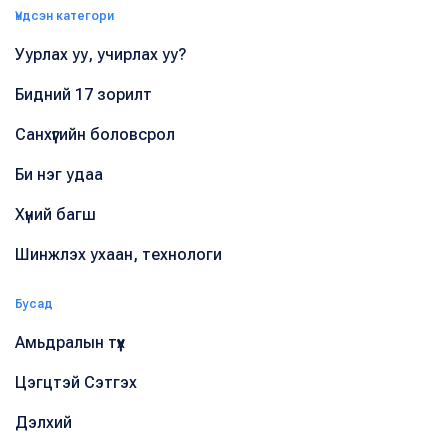
Үндсэн категори
Уурлах уу, учирлах уу?
Бидний 17 зорилт
Санхүүгийн боловсрол
Би нэг удаа
Хүний багш
Шинжлэх ухаан, технологи
Бусад
Амьдралын түүх
Цэгцтэй Сэтгэх
Дэлхий