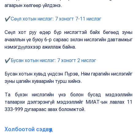
агаарын хөлгөөр үйлдэнэ.
✔Сөүл хотын нислэг: 7 хоногт 7-11 нислэг
Сөүл хот руу өдөр бүр нислэгтэй байх бөгөөд зуны
ачааллын үе буюу 6-р сараас эхлэн нислэгийн давтамжыг
нэмэгдүүлэхээр ажиллаж байна.
✔Бусан хотын нислэг: 7 хоногт 2 нислэг
Бусан хотын хувьд үндсэн Пүрэв, Ням гарагийн нислэгийг
зуны цагийн хуваарийн турш хийнэ.
Та бүхэн нислэгийн үнэ болон бусад мэдээллийн
талаархи дэлгэрэнгүй мэдээллийг МИАТ-ын лавлах 11
333-999 дугаараас авах боломжтой.
Холбоотой сэдвүүд