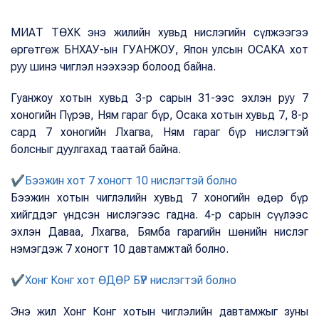
МИАТ ТӨХК энэ жилийн хувьд нислэгийн сүлжээгээ
өргөтгөж БНХАУ-ын ГУАНЖОУ, Япон улсын ОСАКА хот
руу шинэ чиглэл нээхээр болоод байна.
Гуанжоу хотын хувьд 3-р сарын 31-ээс эхлэн руу 7
хоногийн Пүрэв, Ням гараг бүр, Осака хотын хувьд 7, 8-р
сард 7 хоногийн Лхагва, Ням гараг бүр нислэгтэй
болсныг дуулгахад таатай байна.
✔Бээжин хот 7 хоногт 10 нислэгтэй болно
Бээжин хотын чиглэлийн хувьд 7 хоногийн өдөр бүр
хийгддэг үндсэн нислэгээс гадна. 4-р сарын сүүлээс
эхлэн Даваа, Лхагва, Бямба гарагийн шөнийн нислэг
нэмэгдэж 7 хоногт 10 давтамжтай болно.
✔Хонг Конг хот ӨДӨР БҮР нислэгтэй болно
Энэ жил Хонг Конг хотын чиглэлийн давтамжыг зуны