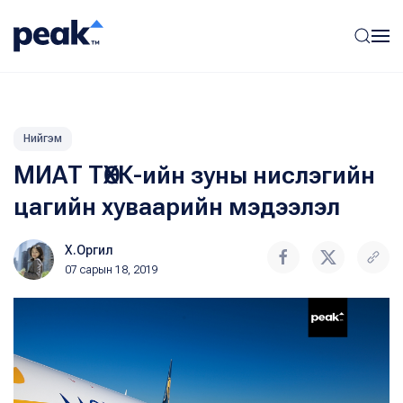
Нийгэм
MИАТ ТӨХК-ийн зуны нислэгийн
цагийн хуваарийн мэдээлэл
Х.Оргил
07 сарын 18, 2019