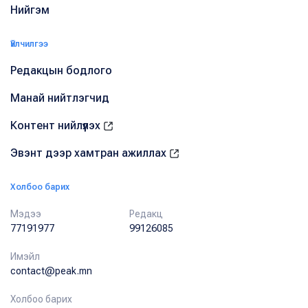
Нийгэм
Үйлчилгээ
Редакцын бодлого
Манай нийтлэгчид
Контент нийлүүлэх
Эвэнт дээр хамтран ажиллах
Холбоо барих
Мэдээ
Редакц
77191977
99126085
Имэйл
contact@peak.mn
Холбоо барих