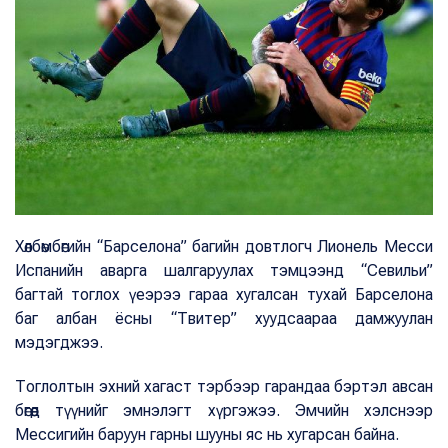
Хөлбөмбөгийн “Барселона” багийн довтлогч Лионель Месси
Испанийн аварга шалгаруулах тэмцээнд “Севильи”
багтай тоглох үеэрээ гараа хугалсан тухай Барселона
баг албан ёсны “Твитер” хуудсаараа дамжуулан
мэдэгджээ.
Тоглолтын эхний хагаст тэрбээр гарандаа бэртэл авсан
бөгөөд түүнийг эмнэлэгт хүргэжээ. Эмчийн хэлснээр
Мессигийн баруун гарны шууны яс нь хугарсан байна.