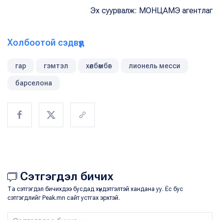
Эх суурвалж: МОНЦАМЭ агентлаг
Холбоотой сэдвүүд
гар
гэмтэл
хөлбөмбөг
лионель месси
барселона
Сэтгэгдэл бичих
Та сэтгэгдэл бичихдээ бусдад хүндэтгэлтэй хандана уу. Ёс бус
сэтгэгдлийг Peak.mn сайт устгах эрхтэй.