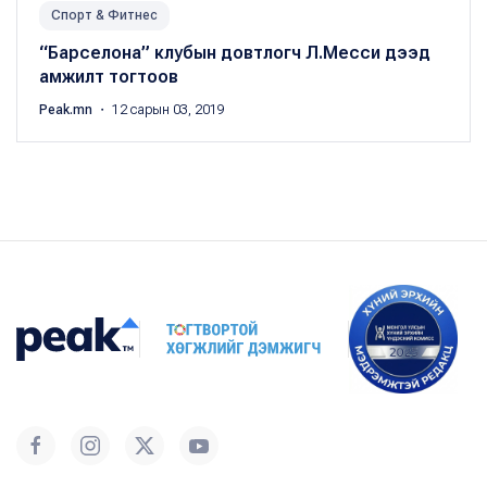
Спорт & Фитнес
“Барселона” клубын довтлогч Л.Месси дээд
амжилт тогтоов
Peak.mn
・ 12 сарын 03, 2019