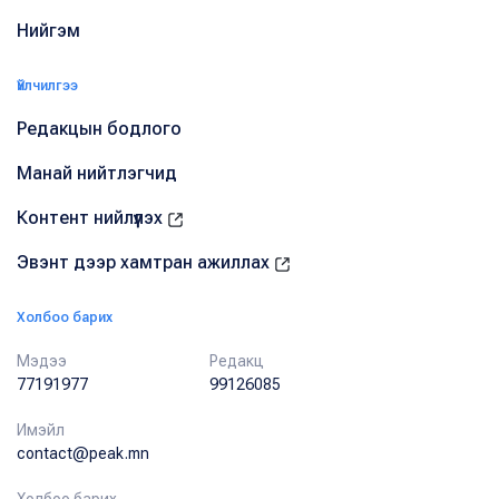
Нийгэм
Үйлчилгээ
Редакцын бодлого
Манай нийтлэгчид
Контент нийлүүлэх
Эвэнт дээр хамтран ажиллах
Холбоо барих
Мэдээ
Редакц
77191977
99126085
Имэйл
contact@peak.mn