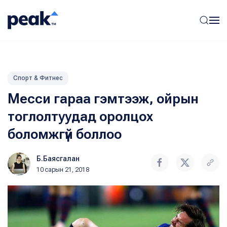
Спорт & Фитнес
Месси гараа гэмтээж, ойрын
тоглолтуудад оролцох
боломжгүй боллоо
Б.Баясгалан
10 сарын 21, 2018