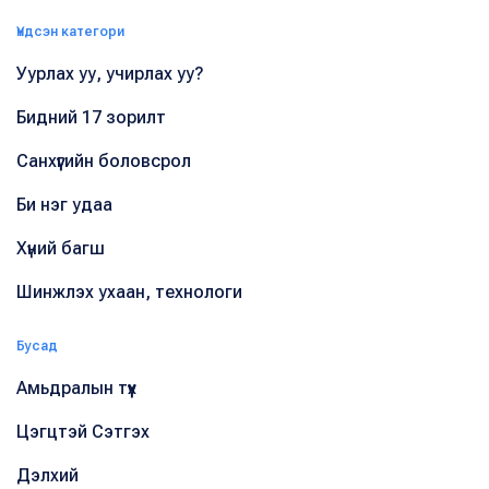
Үндсэн категори
Уурлах уу, учирлах уу?
Бидний 17 зорилт
Санхүүгийн боловсрол
Би нэг удаа
Хүний багш
Шинжлэх ухаан, технологи
Бусад
Амьдралын түүх
Цэгцтэй Сэтгэх
Дэлхий