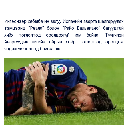
Ингэснээр хөлбөмбөгчин залуу Испанийн аварга шалгаруулах
тэмцээнд “Реала” болон “Райо Вальекано” багуудтай
хийх тоглолтод оролцохгүй юм байна. Түүнчлэн
Аваргуудын лигийн ойрын хоёр тоглолтод оролцож
чадахгүй болоод байгаа аж.