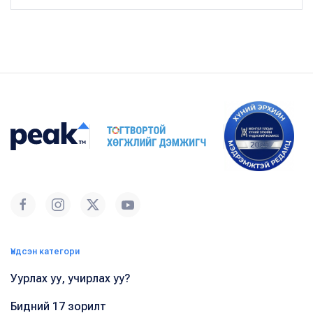
Үндсэн категори
Уурлах уу, учирлах уу?
Бидний 17 зорилт