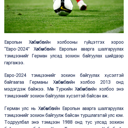
Европын Хөлбөмбөгийн холбооны гүйцэтгэх хороо
“Евро-2024” Хөлбөмбөгийн Европын аварга шалгаруулах
тэмцээнийг Герман улсад зохион байгуулах шийдвэр
гаргажээ.
Евро-2024 тэмцээнийг зохион байгуулах хүсэлтэй
байгаагаа Германы Хөлбөмбөгийн холбоо 2013 онд
мэдэгдэж байжээ. Мөн Туркийн Хөлбөмбөгийн холбоо энэ
тэмцээнийг зохион байгуулах хүсэлтэй байсан аж.
Герман улс нь Хөлбөмбөгийн Европын аварга шалгаруулах
тэмцээнийг зохион байгуулж байсан туршлагатай улс юм.
Тодруулбал энэ тэмцээн 1988 онд тус улсад зохион