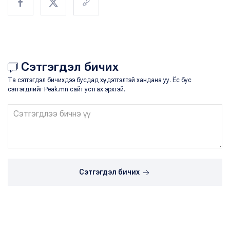
Сэтгэгдэл бичих
Та сэтгэгдэл бичихдээ бусдад хүндэтгэлтэй хандана уу. Ёс бус
сэтгэгдлийг Peak.mn сайт устгах эрхтэй.
Сэтгэгдэл бичих