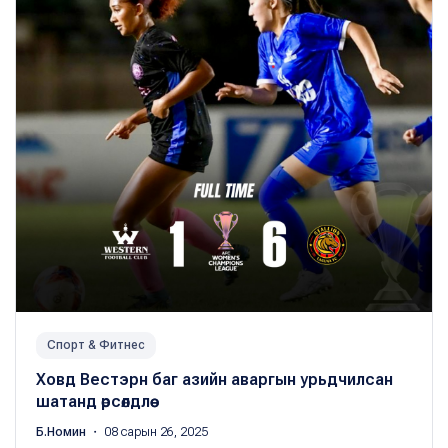
Спорт & Фитнес
Ховд Вестэрн баг азийн аваргын урьдчилсан
шатанд өрсөлдлөө
Б.Номин
・ 08 сарын 26, 2025