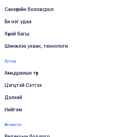
Санхүүгийн боловсрол
Би нэг удаа
Хүний багш
Шинжлэх ухаан, технологи
Бусад
Амьдралын түүх
Цэгцтэй Сэтгэх
Дэлхий
Нийгэм
Үйлчилгээ
Редакцын бодлого