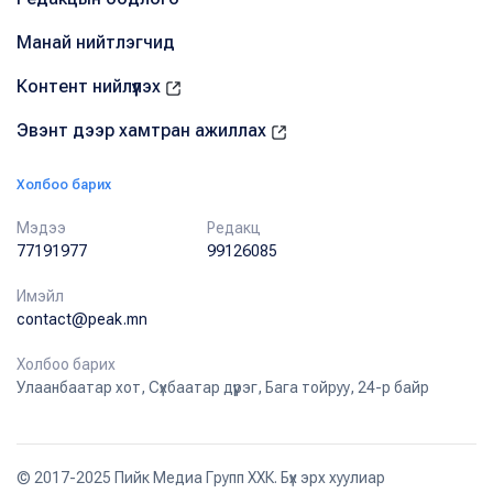
Манай нийтлэгчид
Контент нийлүүлэх
Эвэнт дээр хамтран ажиллах
Холбоо барих
Мэдээ
Редакц
77191977
99126085
Имэйл
contact@peak.mn
Холбоо барих
Улаанбаатар хот, Сүхбаатар дүүрэг, Бага тойруу, 24-р байр
© 2017-2025 Пийк Медиа Групп ХХК. Бүх эрх хуулиар