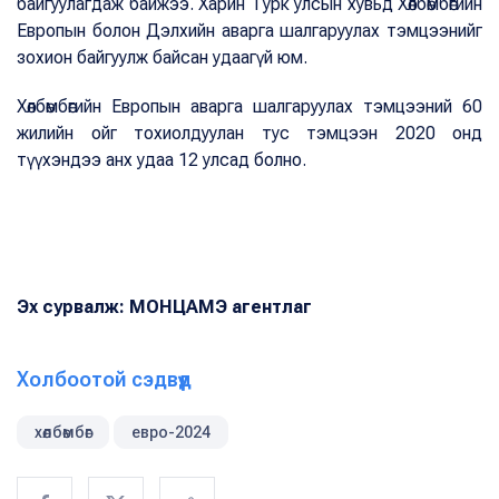
байгуулагдаж байжээ. Харин Турк улсын хувьд Хөлбөмбөгийн
Европын болон Дэлхийн аварга шалгаруулах тэмцээнийг
зохион байгуулж байсан удаагүй юм.
Хөлбөмбөгийн Европын аварга шалгаруулах тэмцээний 60
жилийн ойг тохиолдуулан тус тэмцээн 2020 онд
түүхэндээ анх удаа 12 улсад болно.
Эх сурвалж: МОНЦАМЭ агентлаг
Холбоотой сэдвүүд
хөлбөмбөг
евро-2024