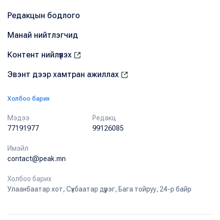
Редакцын бодлого
Манай нийтлэгчид
Контент нийлүүлэх
Эвэнт дээр хамтран ажиллах
Холбоо барих
Мэдээ
Редакц
77191977
99126085
Имэйл
contact@peak.mn
Холбоо барих
Улаанбаатар хот, Сүхбаатар дүүрэг, Бага тойруу, 24-р байр