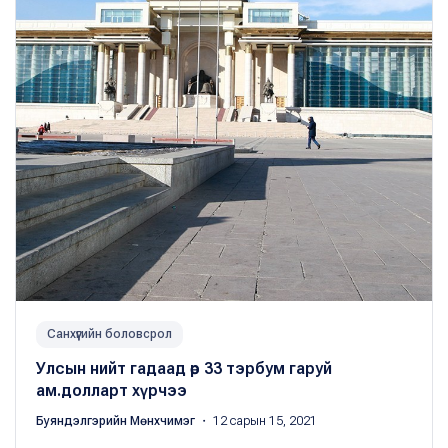
Санхүүгийн боловсрол
Улсын нийт гадаад өр 33 тэрбум гаруй
ам.долларт хүрчээ
Буяндэлгэрийн Мөнхчимэг
・ 12 сарын 15, 2021