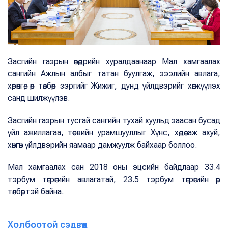
Засгийн газрын өнөөдрийн хуралдаанаар Мал хамгаалах
сангийн Ажлын албыг татан буулгаж, зээлийн авлага,
хөрөнгө, өр төлбөр зэргийг Жижиг, дунд үйлдвэрийг хөгжүүлэх
санд шилжүүлэв.
Засгийн газрын тусгай сангийн тухай хуульд заасан бусад
үйл ажиллагаа, төсвийн урамшууллыг Хүнс, хөдөө аж ахуй,
хөнгөн үйлдвэрийн яамаар дамжуулж байхаар боллоо.
Мал хамгаалах сан 2018 оны эцсийн байдлаар 33.4
тэрбум төгрөгийн авлагатай, 23.5 тэрбум төгрөгийн өр
төлбөртэй байна.
Холбоотой сэдвүүд