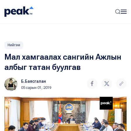
Нийгэм
Мал хамгаалах сангийн Ажлын
албыг татан буулгав
Б.Баясгалан
05 сарын 01, 2019