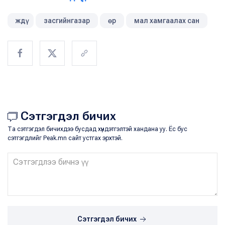
ждү
засгийнгазар
өр
мал хамгаалах сан
Сэтгэгдэл бичих
Та сэтгэгдэл бичихдээ бусдад хүндэтгэлтэй хандана уу. Ёс бус
сэтгэгдлийг Peak.mn сайт устгах эрхтэй.
Сэтгэгдэл бичих