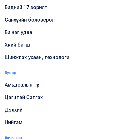
Бидний 17 зорилт
Санхүүгийн боловсрол
Би нэг удаа
Хүний багш
Шинжлэх ухаан, технологи
Бусад
Амьдралын түүх
Цэгцтэй Сэтгэх
Дэлхий
Нийгэм
Үйлчилгээ