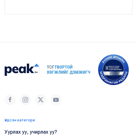
Үндсэн категори
Уурлах уу, учирлах уу?