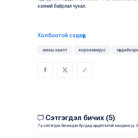
хэлний байрлал чухал.
Холбоотой сэдвүүд
амны хаалт
коронавирус
хүүхдийнэр
Сэтгэгдэл бичих (5)
Та сэтгэгдэл бичихдээ бусдад хүндэтгэлтэй хандана уу. Ё