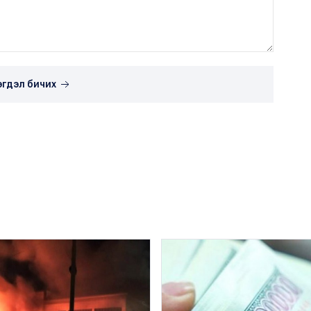
эгдэл бичих