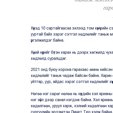
гар
Хүүхэд 10 сартайгаасаа эхлээд том хүмүүсийн 
ууртай байх зэрэг сэтгэл хөдлөлийг таньж мэ
үргэлжилдэг байна.
Хүний нүүрийг бүтэн харах нь дээрх хөгжилд чух
хөдлөлд суралцдаг.
2021 онд буюу корона гарахаас өмнө хийсэн су
хөдлөлийг таньж чадаж байсан байна. Харин 
уйтгар, уур, айдас зэрэг сэтгэл хөдлөлийг хүү
Нөгөө нэг сөрөг нөлөө нь хүүхдийн хэл яриан
нэг зүйл дээр санал нэгдэж байна. Хэл яриан
хөдөлгөөн, уруул харж, хэлний хөдөлгөөн ха
сургуулийн эрдэмтэн Линет Тео хэлж байна. 