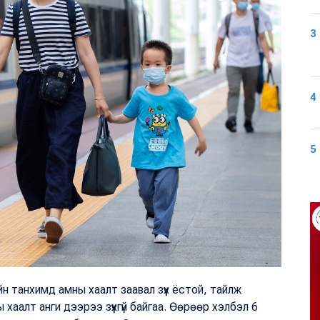
3
4
5
йн танхимд амны хаалт заавал зүүх ёстой, тайлж
 хаалт анги дээрээ зүүхгүй байгаа. Өөрөөр хэлбэл 6