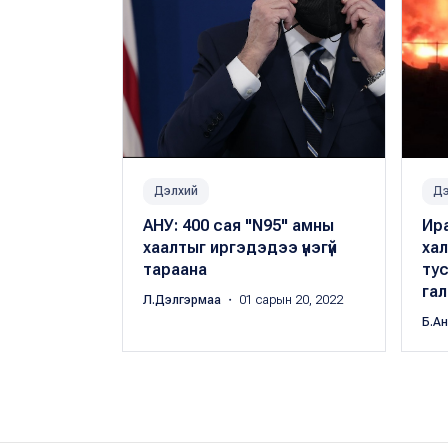
Дэлхий
Дэ
АНУ: 400 сая "N95" амны
Ир
хаалтыг иргэдэдээ үнэгүй
хал
тараана
тус
га
Л.Дэлгэрмаа
・ 01 сарын 20, 2022
Б.А