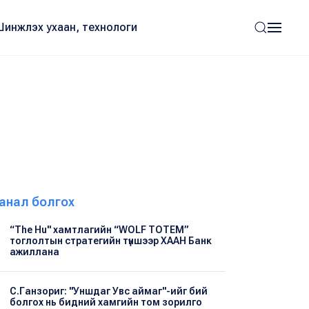
Шинжлэх ухаан, технологи
анал болгох
“The Hu" хамтлагийн “WOLF TOTEM”
тоглолтын стратегийн түншээр ХААН Банк
ажиллана
С.Ганзориг: "Уншдаг Увс аймаг"-ийг бий
болгох нь бидний хамгийн том зорилго