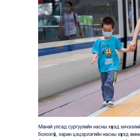
Манай улсад сургуулийн насны хүүхэд хичээли
болохгүй, харин цэцэрлэгийн насны хүүхэд амны