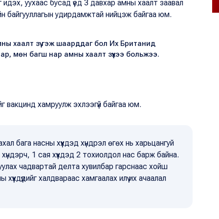
аг идэх, уухаас бусад үед 3 давхар амны хаалт заавал
ндийн байгууллагын удирдамжтай нийцэж байгаа юм.
мны хаалт зүү гэж шаарддаг бол Их Британид
р, мөн багш нар амны хаалт зүүхээ больжээ.
ийг вакцинд хамруулж эхлээгүй байгаа юм.
ал бага насны хүүхдэд хүндрэл өгөх нь харьцангуй
хүндэрч, 1 сая хүүхдэд 2 тохиолдол нас барж байна.
уулах чадвартай делта хувилбар гарснаас хойш
 хүүхдүүдийг халдвараас хамгаалах илүү их ачаалал