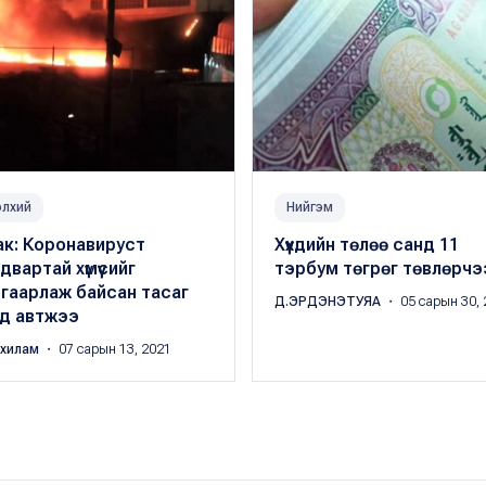
лхий
Нийгэм
ак: Коронавируст
Хүүхдийн төлөө санд 11
двартай хүмүүсийг
тэрбум төгрөг төвлөрчэ
гаарлаж байсан тасаг
Д.ЭРДЭНЭТУЯА
・ 05 сарын 30, 
лд автжээ
нхилам
・ 07 сарын 13, 2021