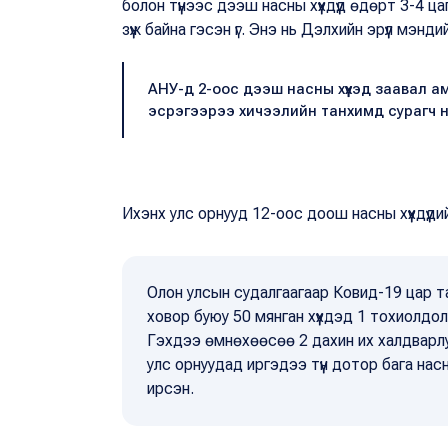
болон түүнээс дээш насны хүүхдүүд өдөрт 3-4 ц
зүүж байна гэсэн үг. Энэ нь Дэлхийн эрүүл мэ
АНУ-д 2-оос дээш насны хүүхэд заавал а
эсрэгээрээ хичээлийн танхимд сурагч на
Ихэнх улс орнууд 12-оос доош насны хүүхдүүд
Олон улсын судалгаагаар Ковид-19 цар тах
ховор буюу 50 мянган хүүхдэд 1 тохиолдол 
Гэхдээ өмнөхөөсөө 2 дахин их халдварл
улс орнуудад иргэдээ түүн дотор бага насны
ирсэн.