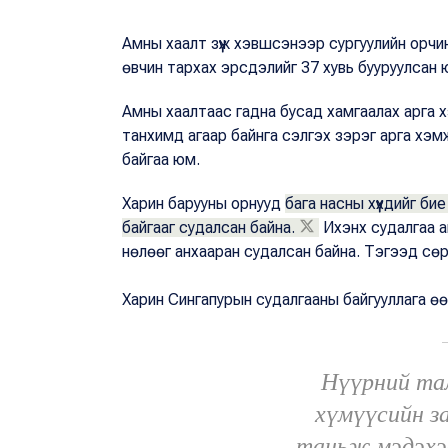
Амны хаалт зүүж хэвшсэнээр сургуулийн орчи
өвчин тархах эрсдэлийг 37 хувь бууруулсан
Амны хаалтаас гадна бусад хамгаалах арга х
танхимд агаар байнга сэлгэх зэрэг арга хэ
байгаа юм.
Харин барууны орнууд
бага насны хүүхдийг би
байгааг судалсан байна.
Ихэнх судалгаа а
нөлөөг анхааран судалсан байна. Тэгээд сөрө
Харин Сингапурын судалгааны байгууллага өө
Нүүрний тал
хүмүүсийн за
таньж мэдэхэд