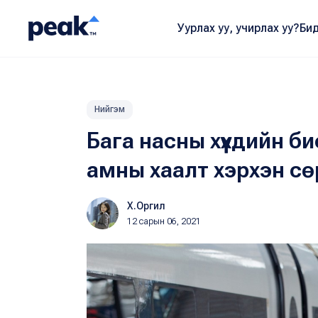
Уурлах уу, учирлах уу?
Бид
Нийгэм
Бага насны хүүхдийн б
амны хаалт хэрхэн сө
Х.Оргил
12 сарын 06, 2021