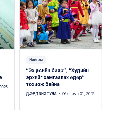
Нийгэм
Нийгэм
“Эх үрсийн баяр”, “Хүүхдийн
"Эх үрсийн
э
эрхийг хамгаалах өдөр”
байгуулагд
тохиож байна
хэмжээний
2023
Д.ЭРДЭНЭТУЯА
・ 06 сарын 01, 2023
Д.ЭРДЭНЭТУ