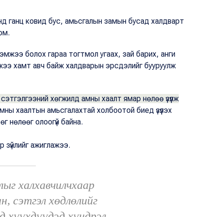
нд ганц ковид бус, амьсгалын замын бусад халдварт
 юм.
эмжээ болох гараа тогтмол угаах, зай барих, анги
мжээ хамт авч байж халдварын эрсдэлийг бууруулж
е сэтгэлгээний хөгжилд амны хаалт ямар нөлөө үзүүлж
мны хаалтын амьсгалахтай холбоотой биед үзүүлэх
г нөлөөг олоогүй байна.
р зүйлийг ажиглажээ.
ыг халхавчилчхаар
н, сэтгэл хөдлөлийг
 хүүхдүүдэд хүндрэл