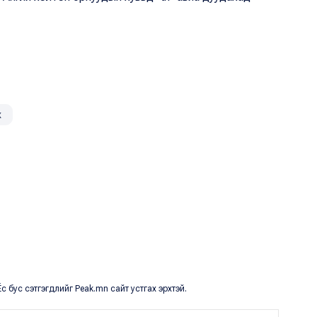
х
с бус сэтгэгдлийг Peak.mn сайт устгах эрхтэй.