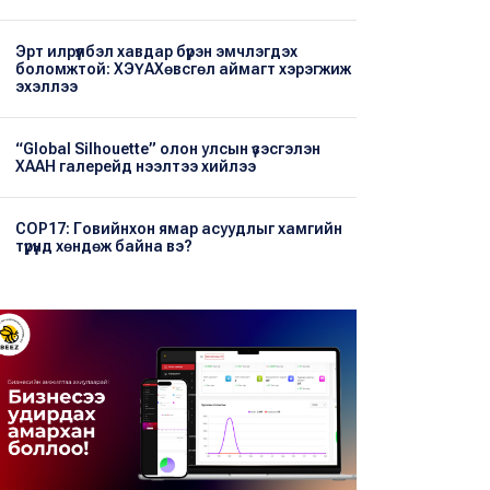
Эрт илрүүлбэл хавдар бүрэн эмчлэгдэх
боломжтой: ХЭҮА​Хөвсгөл аймагт хэрэгжиж
эхэллээ
“Global Silhouette” олон улсын үзэсгэлэн
ХААН галерейд нээлтээ хийлээ
COP17: Говийнхон ямар асуудлыг хамгийн
түрүүнд хөндөж байна вэ?