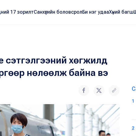
ний 17 зорилт
Санхүүгийн боловсрол
Би нэг удаа
Хүний багш
ие сэтгэлгээний хөгжилд
ргөөр нөлөөлж байна вэ
С
1
2