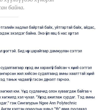
сан байна.
сэтгэлийн хөдлөл байртай байх, уйтгартай байх, айдас,
дэж эхэлдэг байна. Энэ үйл явц 6 нас хүртэл
ал үүрэгтэй. Бид нүүр царайгаар дамжуулан сэтгэл
далгаагаар хүүхэд ам харахгүй байсан ч хүний сэтгэл
өнгөрсөн жил хийсэн судалгаанд амны хаалттай хүний
хэд таньж чадаагүй гэсэн дүгнэлт гарчээ.
ы хөгжил юм. Үүнд судлаачид олон хуваагдаж байгаа ч
ы хөгжилд хэл чухал. "Хүүхэд ажиглаж сурдаг. Тэд амны
рдаг." гэж Сингапурын Ngee Ann Polytechnic
Англи хэлтэн орнуудын хувьд "th" авиа дуудахад