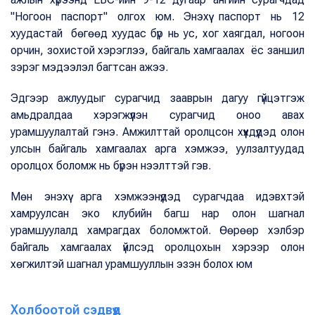
"Ногоон паспорт" олгох юм. Энэхүү паспорт нь 12
хуудастай бөгөөд хуудас бүр нь ус, хог хаягдал, ногоон
орчин, зохистой хэрэглээ, байгаль хамгаалах ёс заншил
зэрэг мэдээлэл багтсан ажээ.
Эдгээр ажлуудыг сурагчид зааврын дагуу гүйцэтгэж
амьдралдаа хэрэгжүүлэн сурагчид оноо авах
урамшуулалтай гэнэ. Амжилттай оролцсон хүүхдүүдэд олон
улсын байгаль хамгаалах арга хэмжээ, уулзалтуудад
оролцох боломж нь бүрэн нээлттэй гэв.
Мөн энэхүү арга хэмжээнүүдэд сурагчдаа идэвхтэй
хамруулсан эко клубийн багш нар олон шагнал
урамшуулалд хамрагдах боломжтой. Өөрөөр хэлбэр
байгаль хамгаалах үйлсэд оролцохын хэрээр олон
хөгжилтэй шагнал урамшууллын эзэн болох юм
Холбоотой сэдвүүд