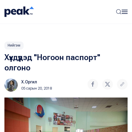
Нийгэм
Хүүхдүүдэд "Ногоон паспорт"
олгоно
Х.Оргил
05 сарын 20, 2018