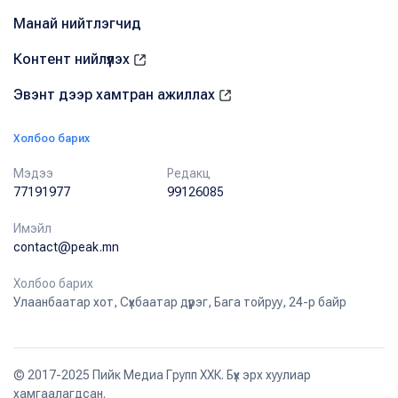
Манай нийтлэгчид
Контент нийлүүлэх
Эвэнт дээр хамтран ажиллах
Холбоо барих
Мэдээ
Редакц
77191977
99126085
Имэйл
contact@peak.mn
Холбоо барих
Улаанбаатар хот, Сүхбаатар дүүрэг, Бага тойруу, 24-р байр
© 2017-2025 Пийк Медиа Групп ХХК. Бүх эрх хуулиар
хамгаалагдсан.