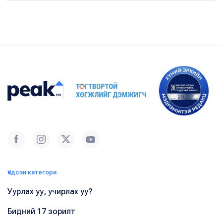
Үндсэн категори
Уурлах уу, учирлах уу?
Бидний 17 зорилт