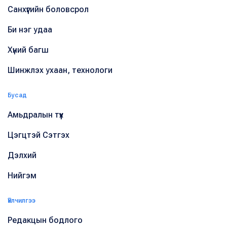
Санхүүгийн боловсрол
Би нэг удаа
Хүний багш
Шинжлэх ухаан, технологи
Бусад
Амьдралын түүх
Цэгцтэй Сэтгэх
Дэлхий
Нийгэм
Үйлчилгээ
Редакцын бодлого