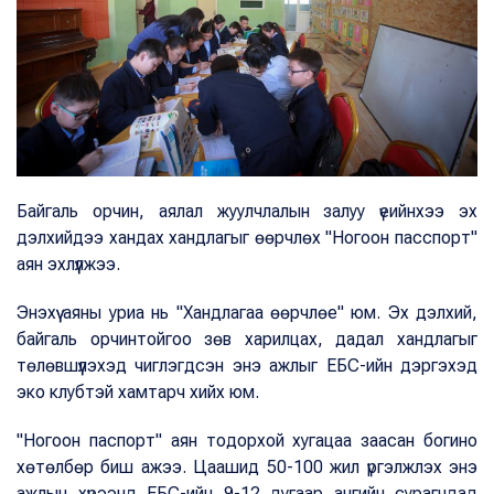
Байгаль орчин, аялал жуулчлалын залуу үеийнхээ эх
дэлхийдээ хандах хандлагыг өөрчлөх "Ногоон пасспорт"
аян эхлүүлжээ.
Энэхүү аяны уриа нь "Хандлагаа өөрчлөе" юм. Эх дэлхий,
байгаль орчинтойгоо зөв харилцах, дадал хандлагыг
төлөвшүүлэхэд чиглэгдсэн энэ ажлыг ЕБС-ийн дэргэхэд
эко клубтэй хамтарч хийх юм.
"Ногоон паспорт" аян тодорхой хугацаа заасан богино
хөтөлбөр биш ажээ. Цаашид 50-100 жил үргэлжлэх энэ
ажлын хүрээнд ЕБС-ийн 9-12 дугаар ангийн сурагчдад