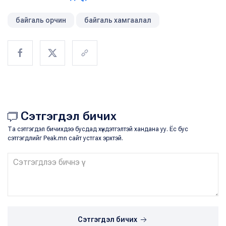
байгаль орчин
байгаль хамгаалал
Сэтгэгдэл бичих
Та сэтгэгдэл бичихдээ бусдад хүндэтгэлтэй хандана уу. Ёс бус
сэтгэгдлийг Peak.mn сайт устгах эрхтэй.
Сэтгэгдэл бичих