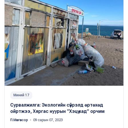
Миний 17
Сурвалжилга: Экологийн сүйрэлд өртөхөд
ойртжээ, Хяргас нуурын “Хэцүү хад” орчим
П.Мөнгөнсор
・ 09 сарын 07, 2023