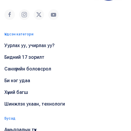
Үндсэн категори
Уурлах уу, учирлах уу?
Бидний 17 зорилт
Санхүүгийн боловсрол
Би нэг удаа
Хүний багш
Шинжлэх ухаан, технологи
Бусад
Амьдралын түүх