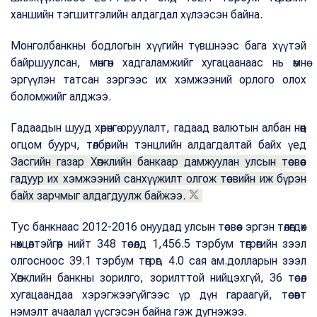
ханшийн тэгшитгэлийн алдагдал хүлээсэн байна.
Монголбанкны бодлогын хүүгийн түвшнээс бага хүүтэй
байршуулсан, мөнгөн хадгаламжийг хугацаанаас нь өмнө
эргүүлэн татсан зэргээс их хэмжээний орлого олох
боломжийг алджээ.
Гадаадын шууд хөрөнгө оруулалт, гадаад валютын албан нөөц
огцом буурч, төлбөрийн тэнцлийн алдагдалтай байх үед
Засгийн газар Хөгжлийн банкаар дамжуулан улсын төсвөөс
гадуур их хэмжээний санхүүжилт олгож төсвийн иж бүрэн
байх зарчмыг алдагдуулж байжээ.
Тус банкнаас 2012-2016 онуудад улсын төсвөөс эргэн төлөгдөх
нөхцөлтэйгөөр нийт 348 төсөлд 1,456.5 тэрбум төгрөгийн зээл
олгосноос 39.1 тэрбум төгрөг, 4.0 сая ам.долларын зээл
Хөгжлийн банкны зорилго, зорилттой нийцэхгүй, 36 төсөл
хугацаандаа хэрэгжээгүйгээс үр дүн гараагүй, төсөвт
нэмэлт ачаалал үүсгэсэн байна гэж дүгнэжээ.