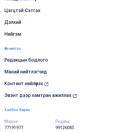
Цэгцтэй Сэтгэх
Дэлхий
Нийгэм
Үйлчилгээ
Редакцын бодлого
Манай нийтлэгчид
Контент нийлүүлэх
Эвэнт дээр хамтран ажиллах
Холбоо барих
Мэдээ
Редакц
77191977
99126085