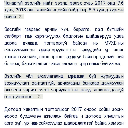
Чанаргүй зээлийн нийт зээлд эзлэх хувь 2017 онд 7.6
хувь, 2018 оны жилийн эцсийн байдлаар 8.5 хувьд хүрсэн
байна.
Засгийн газраас эрчим хүч, барилга, дэд бүтцийн
салбарт төсөл хэрэгжүүлэх бодлогын шийдвэрүүд удаа
дараа өөрчлөгдөж тогтворгүй байсан нь МУХБ-ны
санхүүжүүлсэн хөрөнгө оруулалтын төслүүдийн үр ашиг
хангалтгүй байх, зээл эргэн төлөгдөхгүй байх эрсдэлийг бий
болгож, банкны ашигт ажиллагаанд сөргөөр нөлөөлж байгаа аж.
Зээлийн үйл ажиллагаанд мөрдөгдөж буй журмуудын
зохицуулалт хангалтгүй, арилжааны банкаар дамжуулан
олгосон зарим зээл зориулалтын дагуу ашиглагдаагүй
гэж дүгнэжээ.
Дотоод хяналтын тогтолцоог 2017 оноос хойш зохих
ёсоор бүрдүүлэн ажиллаж байгаа ч дотоод хяналтын
арга зүй, үр нөлөөг сайжруулах шаардлагатай байна хэмээн