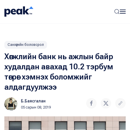
Санхүүгийн боловсрол
Хөгжлийн банк нь ажлын байр
худалдан авахад 10.2 тэрбум
төгрөг хэмнэх боломжийг
алдагдуулжээ
Б.Баясгалан
05 сарын 08, 2019