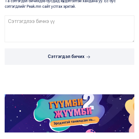
Та сэтгэгдэл бичихдээ бусдад хүндэтгэлтэй хандана уу. Ёс бус
сэтгэгдлийг Peak.mn сайт устгах эрхтэй.
Сэтгэгдэл бичих