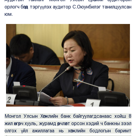
орлогч бөгөөд тэргүүлэх аудитор С.Оюунбилэг танилцуулсан
юм.
Монгол Улсын Хөгжлийн банк байгуулагдсанаас хойш 8
жил өнгөрч хууль, журамд өөрчлөлт орсон хэдий ч банкны зээл
олгох үйл ажиллагаа нь хөгжлийн бодлогын баримт