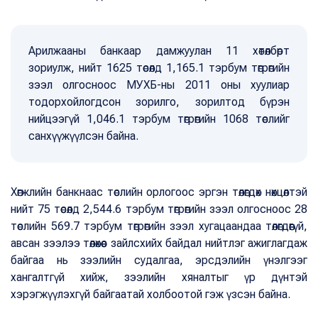
Арилжааны банкаар дамжуулан 11 хөтөлбөрт
зориулж, нийт 1625 төсөлд 1,165.1 тэрбум төгрөгийн
зээл олгосноос МУХБ-ны 2011 оны хуулиар
тодорхойлогдсон зорилго, зорилтод бүрэн
нийцээгүй 1,046.1 тэрбум төгрөгийн 1068 төслийг
санхүүжүүлсэн байна.
Хөгжлийн банкнаас төслийн орлогоос эргэн төлөгдөх нөхцөлтэй
нийт 75 төсөлд 2,544.6 тэрбум төгрөгийн зээл олгосноос 28
төслийн 569.7 тэрбум төгрөгийн зээл хугацаандаа төлөгдөөгүй,
авсан зээлээ төлөхөөс зайлсхийх байдал нийтлэг ажиглагдаж
байгаа нь зээлийн судалгаа, эрсдэлийн үнэлгээг
хангалтгүй хийж, зээлийн хяналтыг үр дүнтэй
хэрэгжүүлэхгүй байгаатай холбоотой гэж үзсэн байна.