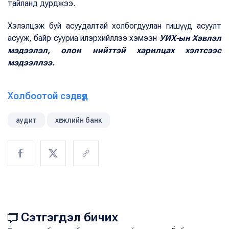
тайланд дурджээ.
Хэлэлцэж буй асуудалтай холбогдуулан гишүүд асуулт
асууж, байр сууриа илэрхийллээ хэмээн
УИХ-ын Хэвлэл
мэдээлэл, олон нийттэй харилцах хэлтсээс
мэдээллээ.
Холбоотой сэдвүүд
аудит
хөгжлийн банк
Сэтгэгдэл бичих