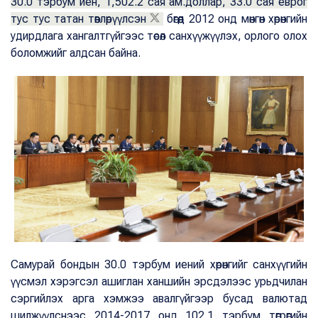
30.0 тэрбум иен, 1,502.2 сая ам.доллар, 33.0 сая еврог
тус тус татан төвлөрүүлсэн
бөгөөд 2012 онд мөнгөн хөрөнгийн
удирдлага хангалтгүйгээс төсөл санхүүжүүлэх, орлого олох
боломжийг алдсан байна.
Самурай бондын 30.0 тэрбум иений хөрөнгийг санхүүгийн
үүсмэл хэрэгсэл ашиглан ханшийн эрсдэлээс урьдчилан
сэргийлэх арга хэмжээ авалгүйгээр бусад валютад
шилжүүлснээс 2014-2017 онд 102.1 тэрбум төгрөгийн