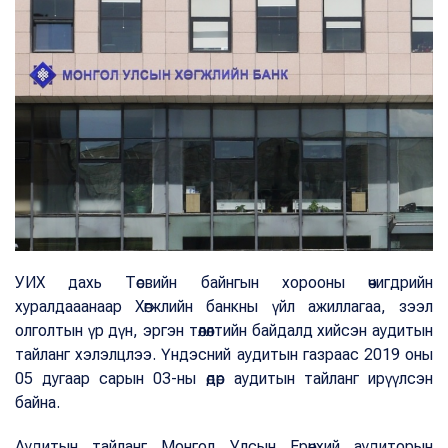
УИХ дахь Төсвийн байнгын хорооны өчигдрийн
хуралдааанаар Хөгжлийн банкны үйл ажиллагаа, зээл
олголтын үр дүн, эргэн төлөлтийн байдалд хийсэн аудитын
тайланг хэлэлцлээ. Үндэсний аудитын газраас 2019 оны
05 дугаар сарын 03-ны өдөр аудитын тайланг ирүүлсэн
байна.
Аудитын тайланг Монгол Улсын Ерөнхий аудиторын