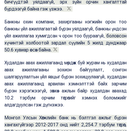
бичгүүдтэй уялдаагүй, эрх зүйн орчин хангалттай
бүрдээгүй байна гэж үзжээ.
Банкны охин компани, захиргааны нэгжийн орон тоо
банкны үйл ажиллагаатай бүрэн уялдаагүй, банкны үндсэн
үйл ажиллагаа хумигдсан ч орон тоо буураагүй,
боловсон
хүчинтэй холбоотой зардал сүүлийн 5 жилд дунджаар
50.6 хувиар өссөн байна.
Худалдан авах ажиллагаанд мөрдөж буй журам нь худалдан
авах ажиллагааны зохион байгуулалт, сонгон
шалгаруулалтын үйл явцыг бүрэн зохицуулаагүй, худалдан
авах ажиллагаанд арвилан хэмнэлттэй байх зарчим
бүрэн хэрэгжээгүй, зөвхөн ажлын байр худалдан авахад
10.2 тэрбум орчим төгрөгийг хэмнэх боломжийг
алдагдуулсан гэж дүгнэжээ.
Монгол Улсын Хөгжлийн банк нь бэлтгэл ажлыг бүрэн
хангахгүйгээр 2012-2017 онд нийт 2,254.7 тэрбум төгрөг,