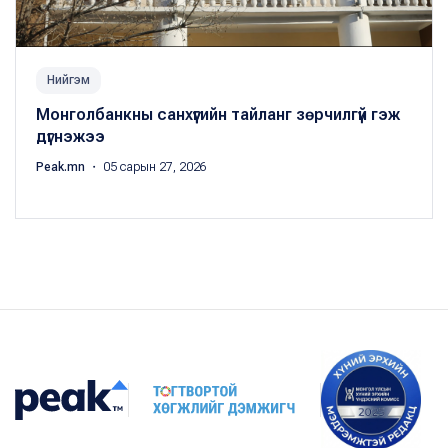
Нийгэм
Монголбанкны санхүүгийн тайланг зөрчилгүй гэж
дүгнэжээ
Peak.mn
・ 05 сарын 27, 2026