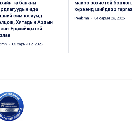
хийн төв банкны
макро зохистой бодлог
рдлагуудын өндөр
хүрээнд шийдвэр гарга
вшний симпозиумд
Peak.mn
・ 04 сарын 28, 2026
олцож, Хятадын Ардын
кны Ерөнхийлөгчтэй
злаа
k.mn
・ 06 сарын 12, 2026