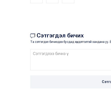
Сэтгэгдэл бичих
Та сэтгэгдэл бичихдээ бусдад хүндэтгэлтэй хандана уу. Ё
Сэтг