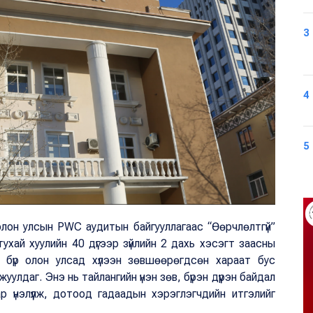
3
4
5
олон улсын PWC аудитын байгууллагаас “Өөрчлөлтгүй”
тухай хуулийн 40 дүгээр зүйлийн 2 дахь хэсэгт заасны
ил бүр олон улсад хүлээн зөвшөөрөгдсөн хараат бус
улдаг. Энэ нь тайлангийн үнэн зөв, бүрэн дүүрэн байдал
 үнэлүүлж, дотоод гадаадын хэрэглэгчдийн итгэлийг