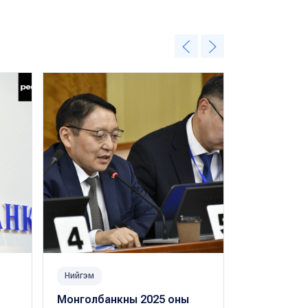
Нийгэм
Нийгэм
Монголбанкны 2025 оны
Банкны тух