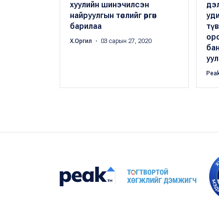
хуулийн шинэчилсэн
дэл
найруулгын төслийг өргөн
уди
барилаа
тү
ор
Х.Оргил
・ 03 сарын 27, 2020
бан
уул
Pea