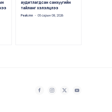
ын
аудитлагдсан санхүүгийн
нэмэлт, өөр
жээ
тайланг хэлэлцлээ
хаврын чуу
батална
Peak.mn
・ 05 сарын 08, 2026
Peak.mn
・ 05 