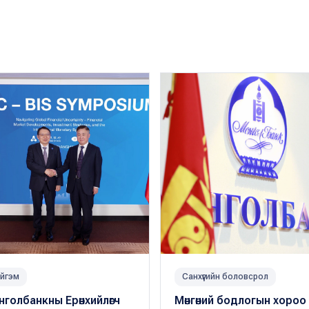
йгэм
Санхүүгийн боловсрол
голбанкны Ерөнхийлөгч
Мөнгөний бодлогын хороо