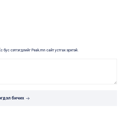
с бус сэтгэгдлийг Peak.mn сайт устгах эрхтэй.
эгдэл бичих