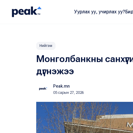
Уурлах уу, учирлах уу?
Бид
Нийгэм
Монголбанкны санхүүг
дүгнэжээ
Peak.mn
05 сарын 27, 2026