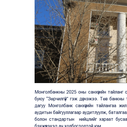
Монголбанкны 2025 оны санхүүгийн тайланг 
буюу “Зөрчилгүй” гэж дүгнэжээ. Төв банкны 
дагуу Монголбанк санхүүгийн тайлангаа ж
аудитын байгууллагаар аудитлуулж, баталгаажу
болон стандартын нийцлийг хараат бусаар
бэхжүүлэхэд ач холбогдолтой юм.