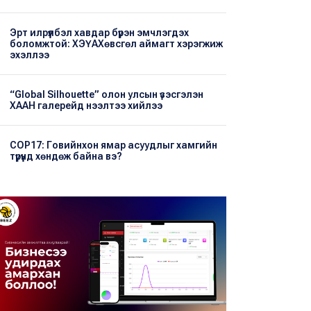
Эрт илрүүлбэл хавдар бүрэн эмчлэгдэх
боломжтой: ХЭҮА​Хөвсгөл аймагт хэрэгжиж
эхэллээ
“Global Silhouette” олон улсын үзэсгэлэн
ХААН галерейд нээлтээ хийлээ
COP17: Говийнхон ямар асуудлыг хамгийн
түрүүнд хөндөж байна вэ?