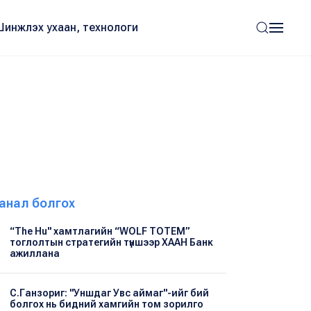
Шинжлэх ухаан, технологи
анал болгох
“The Hu" хамтлагийн “WOLF TOTEM”
тоглолтын стратегийн түншээр ХААН Банк
ажиллана
С.Ганзориг: "Уншдаг Увс аймаг"-ийг бий
болгох нь бидний хамгийн том зорилго