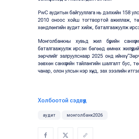
PwC аудитын байгууллага нь дэлхийн 158 улс
2010 оноос хойш тогтвортой ажиллаж, төри
хөндлөнгийн аудит хийж, баталгаажуулж ирс
Монголбанкны хувьд жил бүрийн санхүүг
баталгаажуулж ирсэн бөгөөд өмнөх жилүүдийн
зөрчлийг залруулснаар 2025 онд ийнхүү “Зөрч
зөвхөн санхүүгийн тайлангийн шалгалт бус, 
чанар, олон улсын нэр хүнд, зах зээлийн итгэ
Холбоотой сэдвүүд
аудит
монголбанк2026