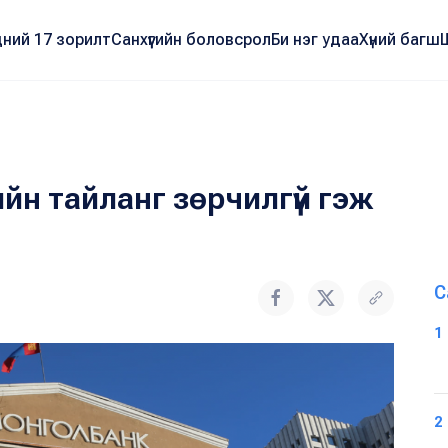
ний 17 зорилт
Санхүүгийн боловсрол
Би нэг удаа
Хүний багш
ийн тайланг зөрчилгүй гэж
С
1
2