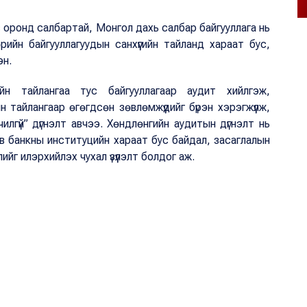
 оронд салбартай, Монгол дахь салбар байгууллага нь
йн байгууллагуудын санхүүгийн тайланд хараат бус,
эн.
ийн тайлангаа тус байгууллагаар аудит хийлгэж,
 тайлангаар өгөгдсөн зөвлөмжүүдийг бүрэн хэрэгжүүлж,
илгүй” дүгнэлт авчээ. Хөндлөнгийн аудитын дүгнэлт нь
төв банкны институцийн хараат бус байдал, засаглалын
лийг илэрхийлэх чухал үзүүлэлт болдог аж.