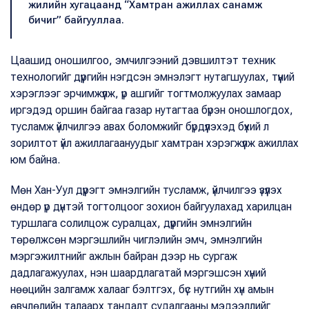
жилийн хугацаанд “Хамтран ажиллах санамж
бичиг” байгууллаа.
Цаашид оношилгоо, эмчилгээний дэвшилтэт техник
технологийг дүүргийн нэгдсэн эмнэлэгт нутагшуулах, түүний
хэрэглээг эрчимжүүлж, үр ашгийг тогтмолжуулах замаар
иргэдэд оршин байгаа газар нутагтаа бүрэн оношлогдох,
тусламж үйлчилгээ авах боломжийг бүрдүүлэхэд бүхий л
зорилтот үйл ажиллагаануудыг хамтран хэрэгжүүлж ажиллах
юм байна.
Мөн Хан-Уул дүүрэгт эмнэлгийн тусламж, үйлчилгээ үзүүлэх
өндөр үр дүнтэй тогтолцоог зохион байгуулахад харилцан
туршлага солилцож суралцах, дүүргийн эмнэлгийн
төрөлжсөн мэргэшлийн чиглэлийн эмч, эмнэлгийн
мэргэжилтнийг ажлын байран дээр нь сургаж
дадлагажуулах, нэн шаардлагатай мэргэшсэн хүний
нөөцийн залгамж халааг бэлтгэх, бүс нутгийн хүн амын
өвчлөлийн талаарх тандалт судалгааны мэдээллийг