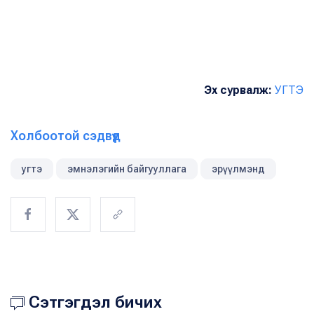
Эх сурвалж:
УГТЭ
Холбоотой сэдвүүд
угтэ
эмнэлэгийн байгууллага
эрүүлмэнд
Сэтгэгдэл бичих