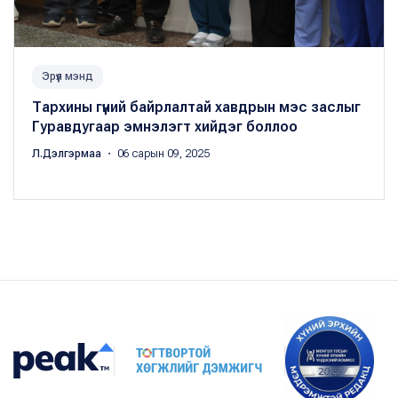
Эрүүл мэнд
Тархины гүний байрлалтай хавдрын мэс заслыг
Гуравдугаар эмнэлэгт хийдэг боллоо
Л.Дэлгэрмаа
・ 06 сарын 09, 2025