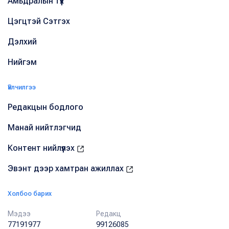
Амьдралын түүх
Цэгцтэй Сэтгэх
Дэлхий
Нийгэм
Үйлчилгээ
Редакцын бодлого
Манай нийтлэгчид
Контент нийлүүлэх
Эвэнт дээр хамтран ажиллах
Холбоо барих
Мэдээ
Редакц
77191977
99126085