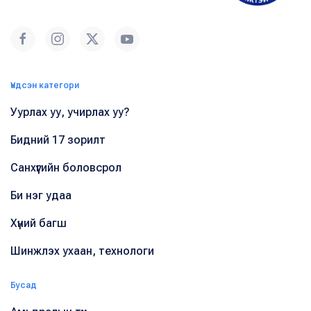
Үндсэн категори
Уурлах уу, учирлах уу?
Бидний 17 зорилт
Санхүүгийн боловсрол
Би нэг удаа
Хүний багш
Шинжлэх ухаан, технологи
Бусад