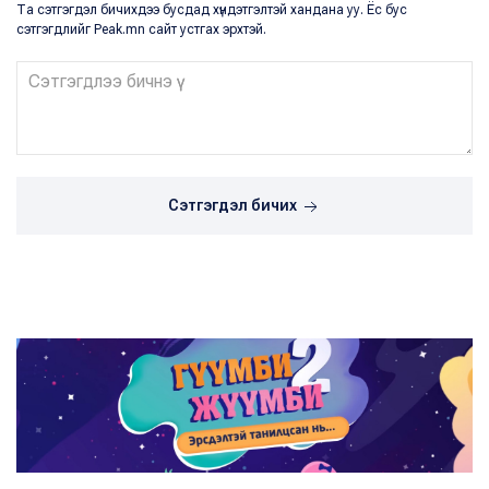
Та сэтгэгдэл бичихдээ бусдад хүндэтгэлтэй хандана уу. Ёс бус
сэтгэгдлийг Peak.mn сайт устгах эрхтэй.
Сэтгэгдэл бичих