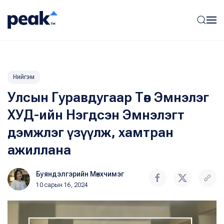
Нийгэм
Улсын Гуравдугаар Төв Эмнэлэг
ХУД-ийн Нэгдсэн Эмнэлэгт
дэмжлэг үзүүлж, хамтран
ажиллана
Буяндэлгэрийн Мөнхчимэг
10 сарын 16, 2024