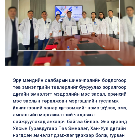
Эрүүл мэндийн салбарын шинэчлэлийн бодлогоор
төв эмнэлгүүдийн төвлөрлийг бууруулах зорилгоор
дүүргийн эмнэлэгт мэдрэлийн мэс засал, ерөнхий
мэс заслын төрөлжсөн мэргэшлийн тусламж
үйлчилгээний чанар хүртээмжийг нэмэгдүҮлэх, эмч,
эмнэлгийн мэргэжилтний чадавхыг
сайжруулахад анхаарч байгаа билээ. Энэ хүрээнд
Улсын Гуравдугаар Төв Эмнэлэг, Хан-Уул дүүргийн
нэгдсэн эмнэлэг дэмжлэг үзүүлэхээр болж, гурван