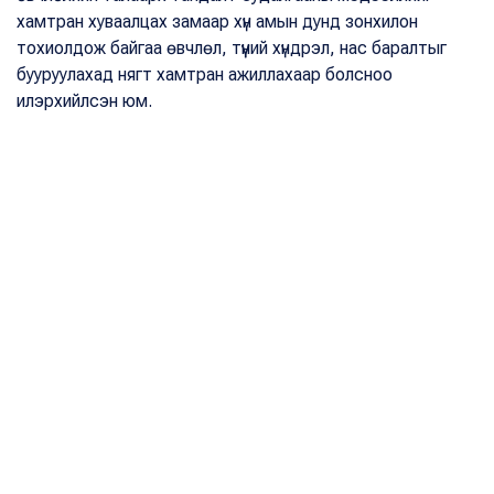
хамтран хуваалцах замаар хүн амын дунд зонхилон
тохиолдож байгаа өвчлөл, түүний хүндрэл, нас баралтыг
бууруулахад нягт хамтран ажиллахаар болсноо
илэрхийлсэн юм.