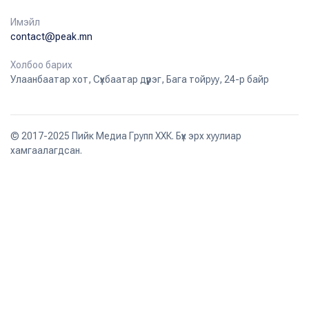
Имэйл
contact@peak.mn
Холбоо барих
Улаанбаатар хот, Сүхбаатар дүүрэг, Бага тойруу, 24-р байр
© 2017-2025 Пийк Медиа Групп ХХК. Бүх эрх хуулиар
хамгаалагдсан.