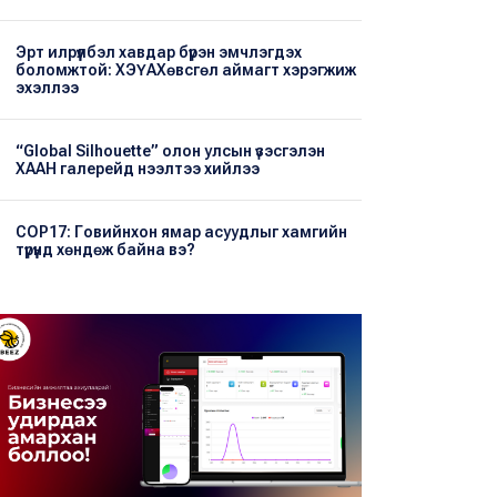
Эрт илрүүлбэл хавдар бүрэн эмчлэгдэх
боломжтой: ХЭҮА​Хөвсгөл аймагт хэрэгжиж
эхэллээ
“Global Silhouette” олон улсын үзэсгэлэн
ХААН галерейд нээлтээ хийлээ
COP17: Говийнхон ямар асуудлыг хамгийн
түрүүнд хөндөж байна вэ?