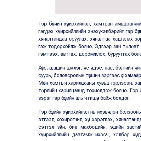
Гэр бүлийн хүчирхийлэл, хамтран амьдрагчи
гэгдэх хүчирхийллийн энэхүү хэлбэрийг гэр б
хяналтандаа оруулах, хяналтаа хадгалах зо
гэж тодорхойлж болно. Эдгээр зан төлөвт ай
гэмтээх, өвтгөх, доромжлох, буруутгах бол
Хүйс, шашин шүтлэг, яс үндэс, нас, бэлгийн 
суурь, боловсролын түвшин зэргээс үл хамаар
Мөн хамтын харилцааны хувьд гэрлэсэн, ха
төрлийн харилцаанд тохиолдож болно. Гэр бүл
зэрэг гэр бүлийн аль ч гишүүн байж болдог.
Гэр бүлийн хүчирхийлэл нь ихэвчлэн болзооны
этгээд хохирогчид хүч хэрэглэх, хяналтанда
сэтгэл зүйн, бие махбодийн, эдийн засг
хүчирхийллийн давтамж ихэсч, хэлбэр хү