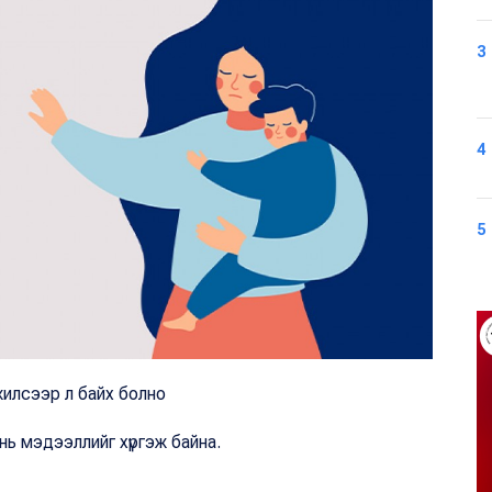
3
4
5
лжилсээр л байх болно
х нь мэдээллийг хүргэж байна.