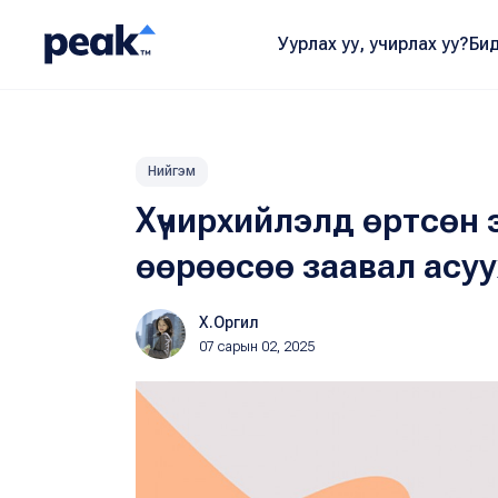
Уурлах уу, учирлах уу?
Бид
Нийгэм
Хүчирхийлэлд өртсөн 
өөрөөсөө заавал асуу
Х.Оргил
07 сарын 02, 2025