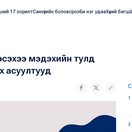
ний 17 зорилт
Санхүүгийн боловсрол
Би нэг удаа
Хүний багш
эсэхээ мэдэхийн тулд
х асуултууд
С
1
2