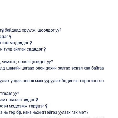
вгүй байдалд оруулж, шоолдог уу?
эг үү?
эж мэдрүүлдэг үү?
улд айлган сүрдүүлдэг үү?
х, чимхэх, эсвэл цохидог уу?
лд шөнийн цагаар олон дахин залгах эсвэл хаа байгаа
уруулах ундаа эсвэл мансууруулах бодисын хэрэглээгээ
тгадаг уу?
т шахалт үзүүлдэг үү?
сэн мэдрэмж төрүүлдэг үү?
э нь гэр бүл, найз нөхөдтэйгээ уулзах гэх мэт?