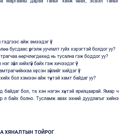
аа маргааны дараа таныг хаяж явах, эсвэл таныг
гэдгээс айж эмээдэг үү?
лөө бусдаас үргэлж уучлалт гуйх хэрэгтэй болдог уу?
мтрагчаа өөрчлөгдөхөд нь тусална гэж боддог уу?
нэг зүйл хийхгүй байх гэж хичээдэг үү?
трагчийнхаа хүссэн зүйлийг хийдэг үү?
 хийх бол хэмээн айж түүнтэй хамт байдаг уу?
 байдаг бол, та хэн нэгэн хүнтэй ярилцаарай. Ямар ч
эр л байх болно. Тусламж авах эхний дуудлагыг хийнэ
БА ХЯНАЛТЫН ТОЙРОГ