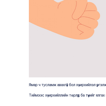
Ямар ч тусламж авахгүй бол хүчирхийлэл үргэ
Тиймээс хүчирхийллийн төрлүүд ба түүнийг ялга