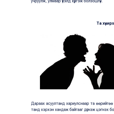
учруулж, улмаар үхэлд хүргэж болзошгүй.
Та хүчир
Дараах асуултанд хариулснаар та өөрийгөө 
танд хэрхэн хандаж байгааг дүгнэж цэгнэх 