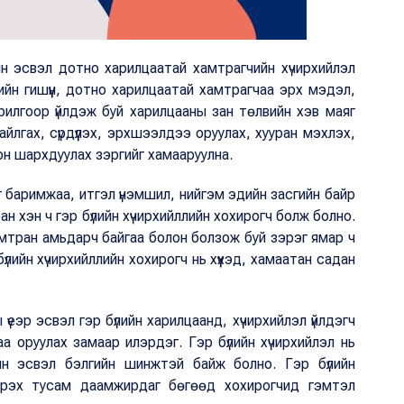
йн эсвэл дотно харилцаатай хамтрагчийн хүчирхийлэл
үлийн гишүүн, дотно харилцаатай хамтрагчаа эрх мэдэл,
рилгоор үйлдэж буй харилцааны зан төлвийн хэв маяг
лгах, сүрдүүлэх, эрхшээлдээ оруулах, хууран мэхлэх,
он шархдуулах зэргийг хамааруулна.
чиг баримжаа, итгэл үнэмшил, нийгэм эдийн засгийн байр
ан хэн ч гэр бүлийн хүчирхийллийн хохирогч болж болно.
мтран амьдарч байгаа болон болзож буй зэрэг ямар ч
ийн хүчирхийллийн хохирогч нь хүүхэд, хамаатан садан
 үеэр эсвэл гэр бүлийн харилцаанд, хүчирхийлэл үйлдэгч
а оруулах замаар илэрдэг. Гэр бүлийн хүчирхийлэл нь
ийн эсвэл бэлгийн шинжтэй байж болно. Гэр бүлийн
ндрэх тусам даамжирдаг бөгөөд хохирогчид гэмтэл