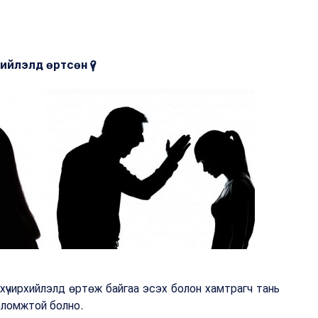
хийлэлд өртсөн үү?
хүчирхийлэлд өртөж байгаа эсэх болон хамтрагч тань
боломжтой болно.