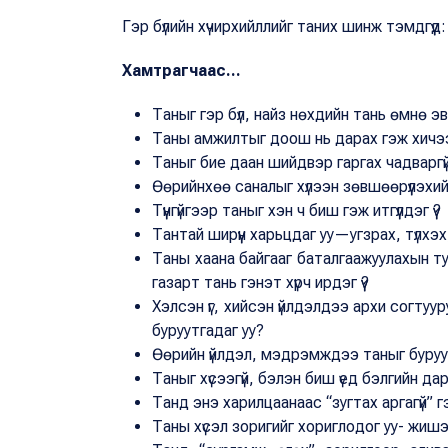
Гэр бүлийн хүчирхийллийг таних шинж тэмдгүүд:
Хамтрагчаас...
Таныг гэр бүл, найз нөхдийн тань өмнө э
Таны амжилтыг доош нь дарах гэж хичээд
Таныг бие даан шийдвэр гаргах чадваргүй г
Өөрийнхөө саналыг хүлээн зөвшөөрүүлэхийн т
Түүнгүйгээр таныг хэн ч биш гэж итгүүлдэг үү?
Тантай ширүүн харьцдаг уу—угзрах, түлхэ
Таны хаана байгааг баталгаажуулахын ту
газарт тань гэнэт хүрч ирдэг үү?
Хэлсэн үг, хийсэн үйлдэлдээ архи согту
буруутгадаг уу?
Өөрийн үйлдэл, мэдрэмждээ таныг буруу
Таныг хүсээгүй, бэлэн биш үед бэлгийн дарам
Танд энэ харилцаанаас “зугтах аргагүй” гэ
Таны хүсэл зоригийг хориглодог уу- жишэ