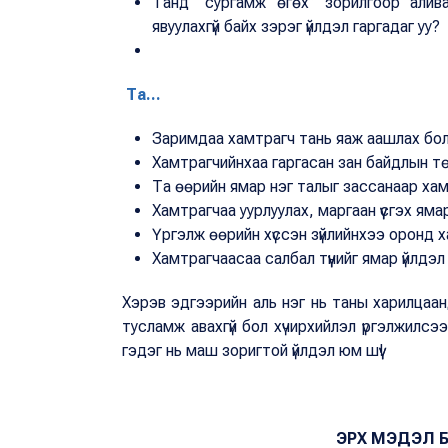
Танд “сургамж өгөх” зорилгоор алив
явуулахгүй байх зэрэг үйлдэл гаргадаг уу?
Та...
Заримдаа хамтрагч тань яаж аашлах бол 
Хамтрагчийнхаа гаргасан зан байдлын тө
Та өөрийн ямар нэг талыг зассанаар ха
Хамтрагчаа уурлуулах, маргаан үүсгэх ямар 
Үргэлж өөрийн хүссэн зүйлийнхээ оронд хам
Хамтрагчаасаа салбал түүнийг ямар үйлдэл
Хэрэв эдгээрийн аль нэг нь таны харилцаанд
тусламж авахгүй бол хүчирхийлэл үргэлжилсэ
гэдэг нь маш зоригтой үйлдэл юм шүү!
ЭРХ МЭДЭЛ 