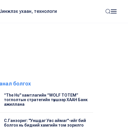
Шинжлэх ухаан, технологи
анал болгох
“The Hu" хамтлагийн “WOLF TOTEM”
тоглолтын стратегийн түншээр ХААН Банк
ажиллана
С.Ганзориг: "Уншдаг Увс аймаг"-ийг бий
болгох нь бидний хамгийн том зорилго