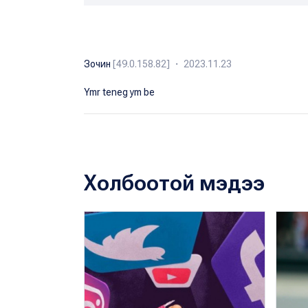
Зочин
[49.0.158.82] ・ 2023.11.23
Ymr teneg ym be
Холбоотой мэдээ