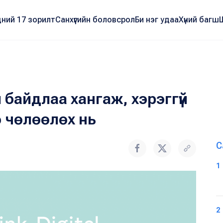
ний 17 зорилт
Санхүүгийн боловсрол
Би нэг удаа
Хүний багш
 байдлаа хангаж, хэрэггүй
 чөлөөлөх нь
С
1
2