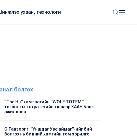
Шинжлэх ухаан, технологи
анал болгох
“The Hu" хамтлагийн “WOLF TOTEM”
тоглолтын стратегийн түншээр ХААН Банк
ажиллана
С.Ганзориг: "Уншдаг Увс аймаг"-ийг бий
болгох нь бидний хамгийн том зорилго