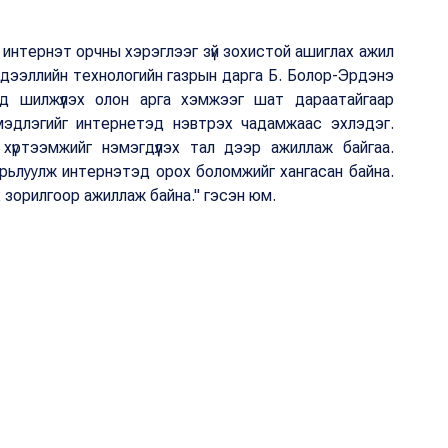
интернэт орчны хэрэглээг зүй зохистой ашиглах ажил
мэдээллийн технологийн газрын дарга Б. Болор-Эрдэнэ
имд шилжүүлэх олон арга хэмжээг шат дараатайгаар
 мэдлэгийг интернетэд нэвтрэх чадамжаас эхлэдэг.
хүртээмжийг нэмэгдүүлэх тал дээр ажиллаж байгаа.
рьлуулж интернэтэд орох боломжийг хангасан байна.
х зорилгоор ажиллаж байна." гэсэн юм.