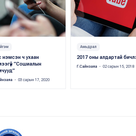
йгэм
Амьдрал
 нэмсэн ч ухаан
2017 оны алдартай бичлэг
мээгүй “Сошиалын
Г.Сайнзаяа
・ 02 сарын 15, 2018
мчууд”
айнзаяа
・ 03 сарын 17, 2020