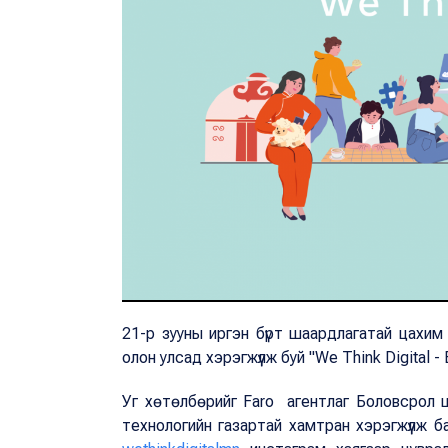
21-р зууны иргэн бүрт шаардлагатай цахи
олон улсад хэрэгжүүлж буй "We Think Digital 
Уг хөтөлбөрийг Faro агентлаг Боловсрол
технологийн газартай хамтран хэрэгжүүлж б