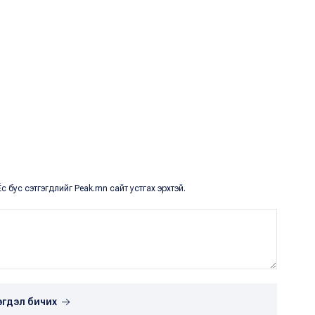
с бус сэтгэгдлийг Peak.mn сайт устгах эрхтэй.
эгдэл бичих