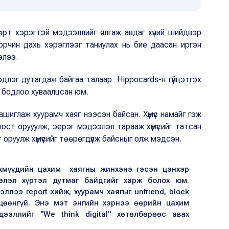
өрт хэрэгтэй мэдээллийг ялгаж авдаг хүний шийдвэр
орчин дахь хэрэглээг таниулах нь бие даасан иргэн
элээ.
эдлэг дутагдаж байгаа талаар Hippocards-н гүйцэтгэх
л бодлоо хуваалцсан юм.
шиглаж хуурамч хаяг нээсэн байсан. Хүмүүс намайг гэж
ост орууулж, эерэг мэдээлэл тарааж хүмүсийг татсан
 оруулж хүмүүсийг төөрөгдүүлж байсныг олж мэдсэн.
рхмүүдийн цахим хаягны жинхэнэ гэсэн цэнхэр
элэл хүртэл дутмаг байдгийг харж болох юм.
ллээ report хийж, хуурамч хаягыг unfriend, block
цөөнгүй. Энэ мэт энгийн хэрнээ өөрийн цахим
ээллийг "We think digital" хөтөлбөрөөс авах