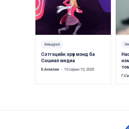
Амьдрал
Ни
Сэтгэцийн эрүүл мэнд ба
Нас
Сошиал медиа
нэ
то
Б.Анхилам
・ 10 сарын 10, 2023
Г.С