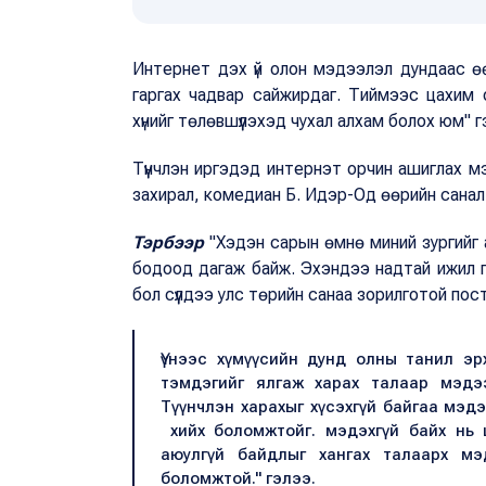
Интернет дэх үй олон мэдээлэл дундаас ө
гаргах чадвар сайжирдаг. Тиймээс цахим 
хүнийг төлөвшүүлэхэд чухал алхам болох юм" г
Түүнчлэн иргэдэд интернэт орчин ашиглах м
захирал, комедиан Б. Идэр-Од өөрийн сана
Тэрбээр
"Хэдэн сарын өмнө миний зургийг а
бодоод дагаж байж. Эхэндээ надтай ижил п
бол сүүлдээ улс төрийн санаа зорилготой пост
Үүнээс хүмүүсийн дунд олны танил э
тэмдэгийг ялгаж харах талаар мэдэ
Түүнчлэн харахыг хүсэхгүй байгаа мэдээ
хийх боломжтойг. мэдэхгүй байх нь 
аюулгүй байдлыг хангах талаарх мэд
боломжтой." гэлээ.