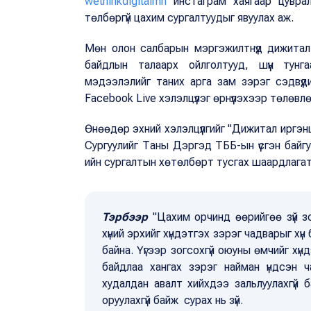
wethinkdigitalmn
инстаграм хаягаар цуврал х
төлбөргүй цахим сургалтуудыг явуулах аж.
Мөн олон салбарын мэргэжилтнүүд дижитал
байдлын талаарх ойлголтууд, шүүн тунга
мэдээлэлийг таних арга зам зэрэг сэдвүүд
Facebook Live хэлэлцүүлэг өрнүүлэхээр төлөвл
Өнөөдөр эхний хэлэлцүүлгийг "Дижитал иргэнш
Сургуулийг Таны Дэргэд ТББ-ын үүсгэн байг
ийн сургалтын хөтөлбөрт тусгах шаардлагат
Тэрбээр
"Цахим орчинд өөрийгөө зүй з
хүний эрхийг хүндэтгэх зэрэг чадварыг хүн
байна. Үүгээр зогсохгүй оюуны өмчийг хү
байдлаа хангах зэрэг найман үндсэн ч
худалдан авалт хийхдээ зальлуулахгүй 
оруулахгүй байж сурах нь зүй.