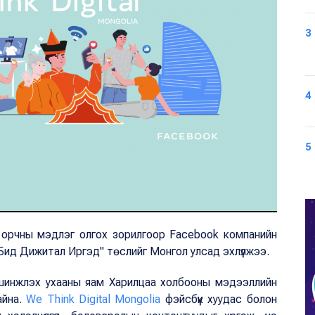
3
4
5
м орчны мэдлэг олгох зорилгоор Facebook компанийн
- Бид Дижитал Иргэд" төслийг Монгол улсад эхлүүлжээ.
 шинжлэх ухааны яам Харилцаа холбооны мэдээллийн
айна.
We Think Digital Mongolia
фэйсбүүк хуудас болон