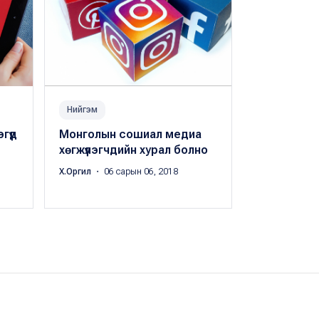
Нийгэм
Амьдрал
үүд
Монголын сошиал медиа
Нэгэн залу
хөгжүүлэгчдийн хурал болно
байгаа вид
дагагчтай
Х.Оргил
・ 06 сарын 06, 2018
・ 06 сарын 23