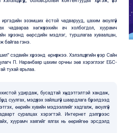
элэлцүүлгүүд, боловсролын контентуудыг хүргэж, үнэ
 иргэдийн эзэмших ёстой чадварууд, цахим аюулгүй
ах чадвараа хөгжүүлэхийн ач холбогдол, хуурамч
ийн хүрээнд өөрсдийн мэдлэг, туршлагаа хуваалцан,
өж байгаа гэнэ.
ил" сэдвийн хүрээнд өрнүүлжээ. Хэлэлцүүлгийн үеэр Сайн
уулагч П. Наранбаяр цахим орчны зөв хэрэглээг ЕБС-
ай тухай ярьлаа.
охистой удирдаж, бусадтай хүндэтгэлтэй хандаж,
 бүрд суулгах, мэдүүлэх зайлшгүй шаардлага бүрэлдээд
ндэтгэх, өөрийн хувийн мэдээллийг хадгалж, аюулгүй
адварт суралцах хэрэгтэй. Интернет дэлгүүрээс
байх, хуурамч хаягийг ялгах нь өөрийгөө эрсдэлд