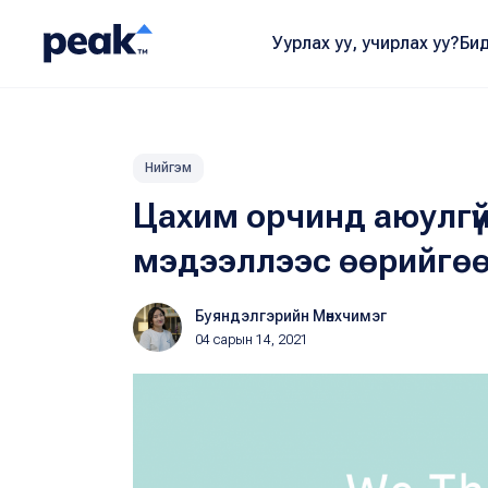
Уурлах уу, учирлах уу?
Бид
Нийгэм
Цахим орчинд аюулгүй
мэдээллээс өөрийгөө
Буяндэлгэрийн Мөнхчимэг
04 сарын 14, 2021