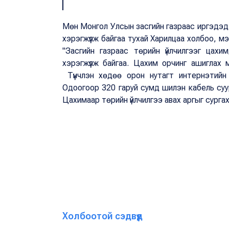
Мөн Монгол Улсын засгийн газраас иргэдэд 
хэрэгжүүлж байгаа тухай Харилцаа холбоо, 
"Засгийн газраас төрийн үйлчилгээг цах
хэрэгжүүлж байгаа. Цахим орчинг ашиглах
Түүнчлэн хөдөө орон нутагт интернэтийн 
Одоогоор 320 гаруй сумд шилэн кабель суу
Цахимаар төрийн үйлчилгээ авах аргыг сурга
Холбоотой сэдвүүд