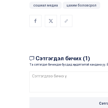
сошиал медиа
цахим боловсрол
Сэтгэгдэл бичих (1)
Та сэтгэгдэл бичихдээ бусдад хүндэтгэлтэй хандана уу. Ё
Сэтг