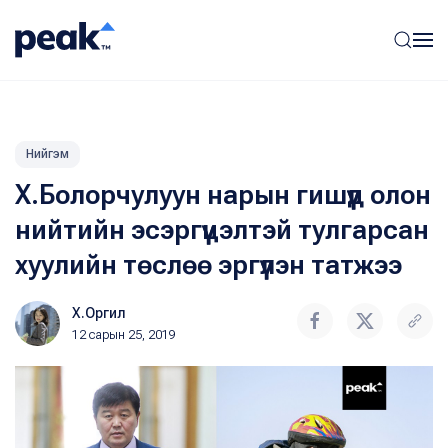
Нийгэм
Х.Болорчулуун нарын гишүүд олон
нийтийн эсэргүүцэлтэй тулгарсан
хуулийн төслөө эргүүлэн татжээ
Х.Оргил
12 сарын 25, 2019