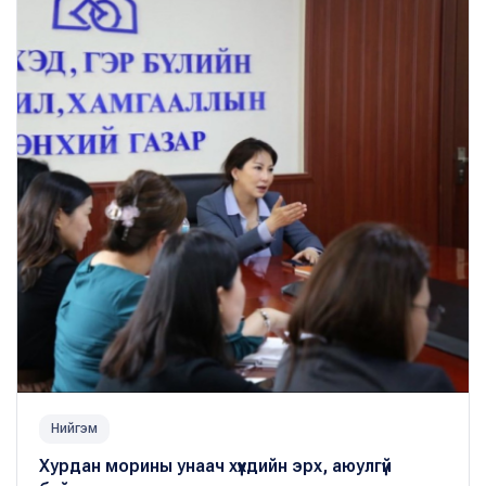
Нийгэм
Хурдан морины унаач хүүхдийн эрх, аюулгүй