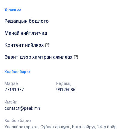
Үйлчилгээ
Редакцын бодлого
Манай нийтлэгчид
Контент нийлүүлэх
Эвэнт дээр хамтран ажиллах
Холбоо барих
Мэдээ
Редакц
77191977
99126085
Имэйл
contact@peak.mn
Холбоо барих
Улаанбаатар хот, Сүхбаатар дүүрэг, Бага тойруу, 24-р байр