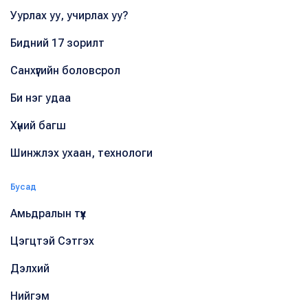
Уурлах уу, учирлах уу?
Бидний 17 зорилт
Санхүүгийн боловсрол
Би нэг удаа
Хүний багш
Шинжлэх ухаан, технологи
Бусад
Амьдралын түүх
Цэгцтэй Сэтгэх
Дэлхий
Нийгэм