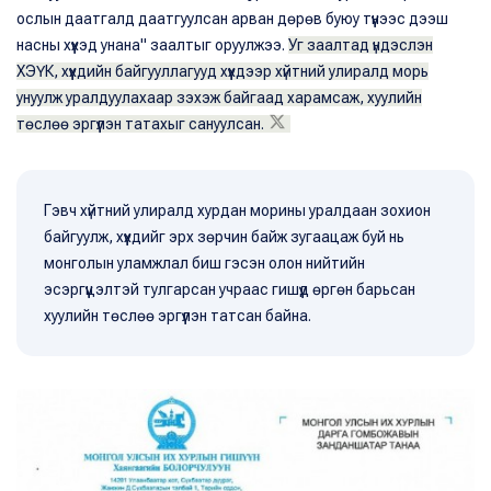
ослын даатгалд даатгуулсан арван дөрөв буюу түүнээс дээш
насны хүүхэд унана" заалтыг оруулжээ.
Уг заалтад үндэслэн
ХЭҮК, хүүхдийн байгууллагууд хүүхдээр хүйтний улиралд морь
унуулж уралдуулахаар зэхэж байгаад харамсаж, хуулийн
төслөө эргүүлэн татахыг сануулсан.
Гэвч хүйтний улиралд хурдан морины уралдаан зохион
байгуулж, хүүхдийг эрх зөрчин байж зугаацаж буй нь
монголын уламжлал биш гэсэн олон нийтийн
эсэргүүцэлтэй тулгарсан учраас гишүүд өргөн барьсан
хуулийн төслөө эргүүлэн татсан байна.