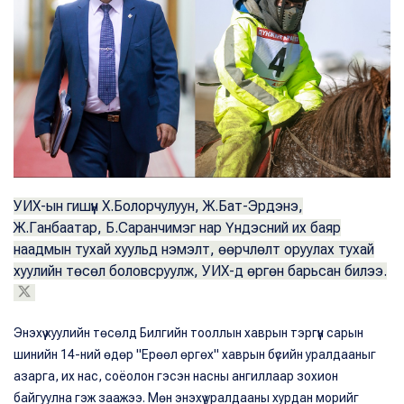
УИХ-ын гишүүн Х.Болорчулуун, Ж.Бат-Эрдэнэ,
Ж.Ганбаатар, Б.Саранчимэг нар Үндэсний их баяр
наадмын тухай хуульд нэмэлт, өөрчлөлт оруулах тухай
хуулийн төсөл боловсруулж, УИХ-д өргөн барьсан билээ.
Энэхүү хуулийн төсөлд Билгийн тооллын хаврын тэргүүн сарын
шинийн 14-ний өдөр "Ерөөл өргөх" хаврын бүсийн уралдааныг
азарга, их нас, соёолон гэсэн насны ангиллаар зохион
байгуулна гэж заажээ. Мөн энэхүү уралдааны хурдан морийг