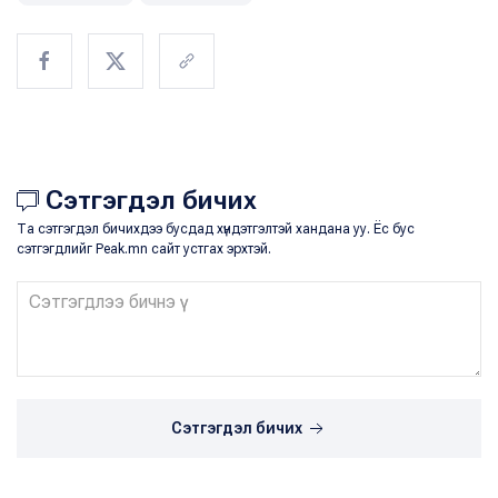
Сэтгэгдэл бичих
Та сэтгэгдэл бичихдээ бусдад хүндэтгэлтэй хандана уу. Ёс бус
сэтгэгдлийг Peak.mn сайт устгах эрхтэй.
Сэтгэгдэл бичих