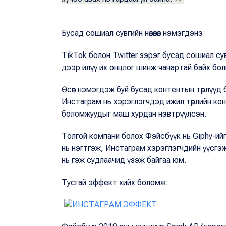
Бусад сошиал сувгийн нөлөөлөл нэмэгдэнэ:
TikTok болон Twitter зэрэг бусад сошиал с
дээр илүү их онцлог шинж чанартай байх болн
Өсөн нэмэгдэж буй бусад контентын төрлүүд 
Инстаграм нь хэрэглэгчдэд ижил төрлийн ко
боломжуудыг маш хурдан нэвтрүүлсэн.
Толгой компани болох Фэйсбүүк нь Giphy-ийг 
нь нэгтгэж, Инстаграм хэрэглэгчдийн үүсгэж бо
нь гэж судлаачид үзэж байгаа юм.
Тусгай эффект хийх боломж: