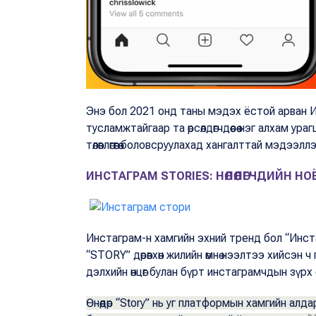
Энэ бол 2021 онд таны мэдэх ёстой арван И
тусламжтайгаар та өрсөлдөгчдөөсөө нэг алхам
төлөвлөгөөгөө боловсруулахад хангалттай мэдэ
ИНСТАГРАМ STORIES: НӨЛӨӨЛӨГЧДИЙН НО
Инстаграм-н хамгийн эхний тренд бол “Инст
“STORY” дөрөвхөн жилийн өмнө нээлтээ хийсэн
дэлхийн өнцөг булан бүрт инстаграмчдын зүр
Өнөөдөр “Story” нь уг платформын хамгийн ал