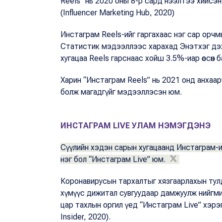
Reels” нь 2020 оны 8-р сард нээлтээ хийсэн 
(Influencer Marketing Hub, 2020)
Инстаграм Reels-ийг гаргахаас нэг сар орчмы
Статистик мэдээллээс харахад Энэтхэг дэх
хугацаа Reels гарснаас хойш 3.5%-иар өссөн б
Харин “Инстаграм Reels” нь 2021 онд анхаар
болж магадгүйг мэдээллэсэн юм.
ИНСТАГРАМ LIVE УЛАМ НЭМЭГДЭНЭ
Сүүлийн хэдэн сарын хугацаанд Инстаграм-ий
нэг бол “Инстаграм Live” юм.
Коронавирусын тархалтыг хязгаарлахын тул
хүмүүс дижитал сувгуудаар дамжуулж нийгмий
цар тахлын оргил үед “Инстаграм Live” хэрэ
Insider, 2020).