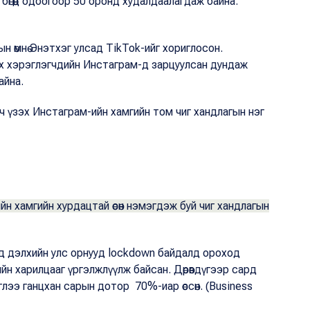
бөгөөд одоогоор 50 оронд худалдаалагдаж байна.
н өмнө Энэтхэг улсад TikTok-ийг хориглосон.
 хэрэглэгчдийн Инстаграм-д зарцуулсан дундаж
айна.
ч үзэх Инстаграм-ийн хамгийн том чиг хандлагын нэг
н хамгийн хурдацтай өсөн нэмэгдэж буй чиг хандлагын
д дэлхийн улс орнууд lockdown байдалд ороход
н харилцааг үргэлжлүүлж байсан. Дөрөвдүгээр сард
глээ ганцхан сарын дотор 70%-иар өссөн. (Business