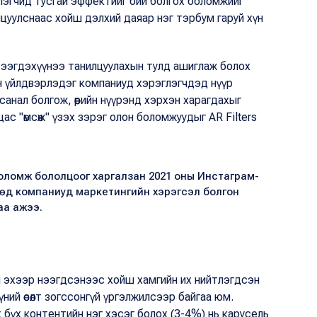
лэгчид тусгай эффектийг бий болгох боломжийг
цуулснаас хойш дэлхий даяар нэг тэрбум гаруй хүн
тээгдэхүүнээ танилцуулахын тулд ашиглаж болох
үүн үйлдвэрлэдэг компаниуд хэрэглэгчдэд нүүр
анал болгож, өөрийн нүүрэнд хэрхэн харагдахыг
ас "өмсөж" үзэх зэрэг олон боломжуудыг AR Filters
й боломж бололцоог харгалзан 2021 оны Инстаграм-
өөд компаниуд маркетингийн хэрэгсэл болгон
аа ажээ.
ы эхээр нээгдсэнээс хойш хамгийн их нийтлэгдсэн
үүний өсөлт зогссонгүй үргэлжилсээр байгаа юм.
бүх контентийн нэг хэсэг болох (3-4%) нь карусель