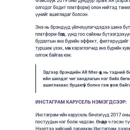
Фэйсбүүк 2019 оны дундуур Spark AR (хэрэг
олгодог бодит платформ) олон нийтэд танил
үүнийг ашигладаг болсон.
Энэ нь брэндүүд үйлчлүүлэгчдэдээ шинэ бү
платформ бөгөөд, үүнд гоо сайхны бүтээгдэх
будалтын янз бүрийн эффект, филтерүүдийг с
туршиж үзэх, мөн хэрэглэгчид янз бүрийн хувц
олгож байгаа юм.
Эдгээр брэндийн AR filter-үүд нь тэдни
ийн шилдэг чиг хандлагын нэг байх бөг
ашиглахаас буцахгүй болно гэж үзэж байг
ИНСТАГРАМ КАРУСЕЛЬ НЭМЭГДСЭЭР:
Инстаграм-ийн карусель бичлэгүүд 2017 он
постуудын нэг болж чадсан. Өнөөдөр ч гэсэн т
Нээлтээ хийсний дараахан Инстаграм дээрх 