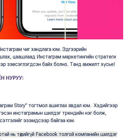
нстаграм чиг хандлага юм. Эдгээрийн
 урагшлах, цаашлаад Инстаграм маркетингийн стратеги
эллээр зэвсэглэгдсэн байх болно. Танд амжилт хүсье!
ЁН НУРУУ:
аграм Story” тогтмол ашиглах явдал юм. Хэдийгээр
 ч гэсэн инстаграмын шилдэг трендийн нэг болж,
х сэтгэлийг эзэмдсээр байгаа юм.
дартай нь төдийгүй Facebook толгой компанийн шилдэг