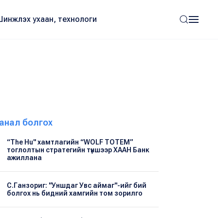
Шинжлэх ухаан, технологи
анал болгох
“The Hu" хамтлагийн “WOLF TOTEM”
тоглолтын стратегийн түншээр ХААН Банк
ажиллана
С.Ганзориг: "Уншдаг Увс аймаг"-ийг бий
болгох нь бидний хамгийн том зорилго