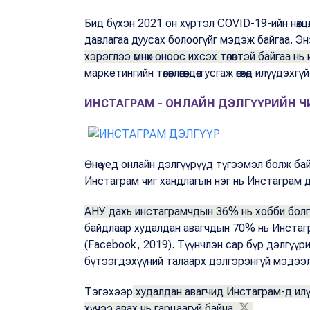
Бид бүхэн 2021 он хүртэл COVID-19-ийн нөхц
давлагаа дуусах болоогүйг мэдэж байгаа. Энэ
хэрэглээ өмнөх оноос ихсэх төлөвтэй байгаа нь
маркетингийн төлөвлөгөөндөө тусгаж өгөхөд илүүдэхг
ИНСТАГРАМ - ОНЛАЙН ДЭЛГҮҮРИЙН Ч
Өнөө үед онлайн дэлгүүрүүд түгээмэл болж бай
Инстаграм чиг хандлагын нэг нь Инстаграм 
АНУ дахь инстаграмчдын 36% нь хобби болг
байдлаар худалдан авагчдын 70% нь Инстагр
(Facebook, 2019). Түүнчлэн сар бүр дэлгүүр
бүтээгдэхүүний талаарх дэлгэрэнгүй мэдээл
Тэгэхээр
худалдан авагчид Инстаграм-д илүү
хүчээ авах нь гарцаагүй байна.