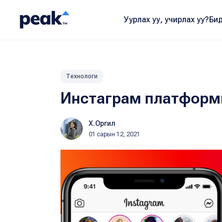
Уурлах уу, учирлах уу?
Бид
Технологи
Инстаграм платформы
Х.Оргил
01 сарын 12, 2021