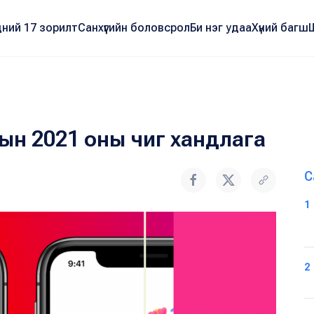
ний 17 зорилт
Санхүүгийн боловсрол
Би нэг удаа
Хүний багш
н 2021 оны чиг хандлага
С
1
2