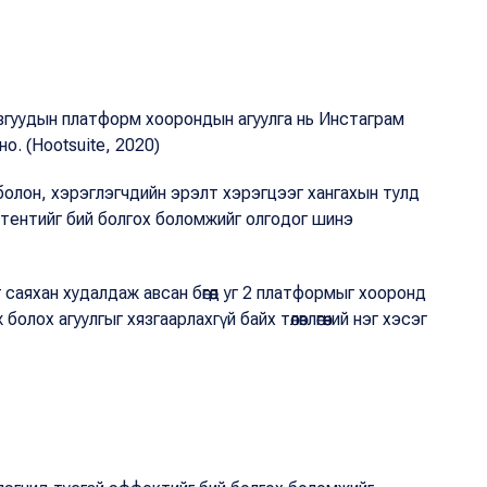
увгуудын платформ хоорондын агуулга нь Инстаграм
о. (Hootsuite, 2020)
болон, хэрэглэгчдийн эрэлт хэрэгцээг хангахын тулд
нтентийг бий болгох боломжийг олгодог шинэ
саяхан худалдаж авсан бөгөөд уг 2 платформыг хооронд
лох агуулгыг хязгаарлахгүй байх төлөвлөгөөний нэг хэсэг