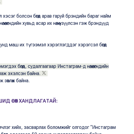
ал хэсэг болсон бөгөөд арав гаруй брэндийн бараг найм
өөлөгчдийн хувьд асар их нөлөө үзүүлсэн гэж брэндүүд
н дунд маш их түгээмэл хэрэглэгддэг хэрэгсэл бөгөөд
гдэх бөгөөд, судалгаагаар Инстаграм-д нөлөөлөгчдийн
глаж эхэлсэн байна.
 зөвлөж байна.
ИД ӨСӨХ ХАНДЛАГАТАЙ:
ичлэг хийх, засварлах боломжийг олгодог “Инстаграм