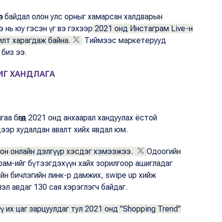
өл байдал олон улс орныг хамарсан халдварын
 нь юу гэсэн үг вэ гэхээр
2021 онд Инстаграм Live-н
 илт харагдаж байна.
Тиймээс маркетерууд
үй биз ээ.
ИГ ХАНДЛАГА
гаа бөгөөд 2021 онд анхаарал хандуулах ёстой
дээр худалдан авалт хийх явдал юм.
он онлайн дэлгүүр хэсдэг хэмээжээ.
Одоогийн
ам-ийг бүтээгдэхүүн хайх зорилгоор ашигладаг
ийн бичлэгийн линк-р дамжих, swipe up хийж
эл авдаг 130 сая хэрэглэгч байдаг.
 их цаг зарцуулдаг тул 2021 онд "Shopping Trend"