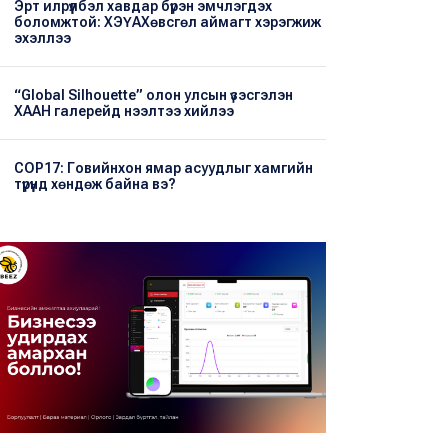
Эрт илрүүлбэл хавдар бүрэн эмчлэгдэх
боломжтой: ХЭҮА​Хөвсгөл аймагт хэрэгжиж
эхэллээ
“Global Silhouette” олон улсын үзэсгэлэн
ХААН галерейд нээлтээ хийлээ
COP17: Говийнхон ямар асуудлыг хамгийн
түрүүнд хөндөж байна вэ?