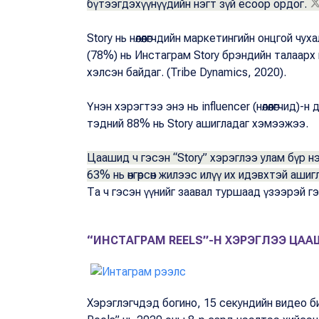
бүтээгдэхүүнүүдийн нэгт зүй ёсоор ордог.
Story нь нөлөөлөгчдийн маркетингийн онцгой чух
(78%) нь Инстаграм Story брэндийн талаарх нөл
хэлсэн байдаг. (Tribe Dynamics, 2020).
Үнэн хэрэгтээ энэ нь influencer (нөлөөлөгчид)-
тэдний 88% нь Storу ашигладаг хэмээжээ.
Цаашид ч гэсэн “Storу” хэрэглээ улам бүр нэмэ
63% нь өнгөрсөн жилээс илүү их идэвхтэй аши
Та ч гэсэн үүнийг заавал туршаад үзээрэй гэж
“ИНСТАГРАМ REELS”-Н ХЭРЭГЛЭЭ ЦААШ
Хэрэглэгчдэд богино, 15 секундийн видео б