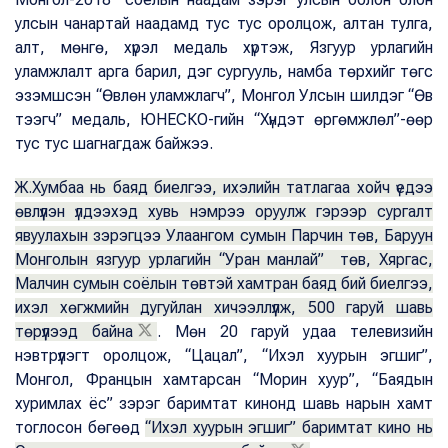
улсын чанартай наадамд тус тус оролцож, алтан тулга,
алт, мөнгө, хүрэл медаль хүртэж, Язгуур урлагийн
уламжлалт арга барил, дэг сургууль, намба төрхийг төгс
эзэмшсэн “Өвлөн уламжлагч”, Монгол Улсын шилдэг “Өв
тээгч” медаль, ЮНЕСКО-гийн “Хүндэт өргөмжлөл”-өөр
тус тус шагнагдаж байжээ.
Ж.Хумбаа нь баяд биелгээ, ихэлийн татлагаа хойч үедээ
өвлүүлэн үлдээхэд хувь нэмрээ оруулж гэрээр сургалт
явуулахын зэрэгцээ Улаангом сумын Парчин төв, Баруун
Монголын язгуур урлагийн “Уран манлай” төв, Хяргас,
Малчин сумын соёлын төвтэй хамтран баяд бий биелгээ,
ихэл хөгжмийн дугуйлан хичээллүүлж, 500 гаруй шавь
төрүүлээд байна
. Мөн 20 гаруй удаа телевизийн
нэвтрүүлэгт оролцож, “Цацал”, “Ихэл хуурын эгшиг”,
Монгол, Францын хамтарсан “Морин хуур”, “Баядын
хуримлах ёс” зэрэг баримтат кинонд шавь нарын хамт
тоглосон бөгөөд
“Ихэл хуурын эгшиг” баримтат кино нь