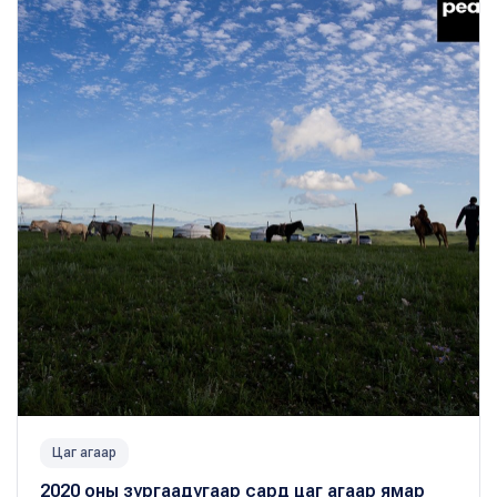
Цаг агаар
2020 оны зургаадугаар сард цаг агаар ямар