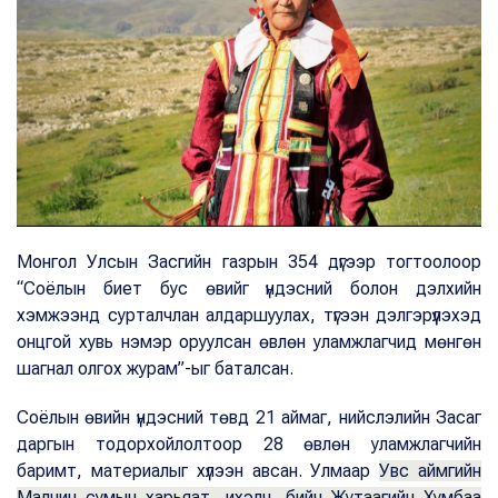
Монгол Улсын Засгийн газрын 354 дүгээр тогтоолоор
“Соёлын биет бус өвийг үндэсний болон дэлхийн
хэмжээнд сурталчлан алдаршуулах, түгээн дэлгэрүүлэхэд
онцгой хувь нэмэр оруулсан өвлөн уламжлагчид мөнгөн
шагнал олгох журам”-ыг баталсан.
Соёлын өвийн үндэсний төвд 21 аймаг, нийслэлийн Засаг
даргын тодорхойлолтоор 28 өвлөн уламжлагчийн
баримт, материалыг хүлээн авсан. Улмаар
Увс аймгийн
Малчин сумын харьяат, ихэлч, бийч Жутаагийн Хумбаа