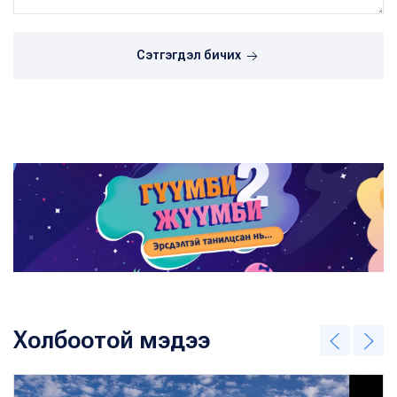
Сэтгэгдэл бичих
Холбоотой мэдээ