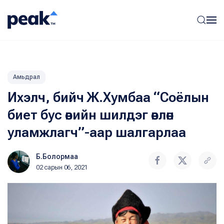
Амьдрал
Ихэлч, бийч Ж.Хумбаа “Соёлын
биет бус өвийн шилдэг өвлөн
уламжлагч”-аар шалгарлаа
Б.Болормаа
02 сарын 06, 2021