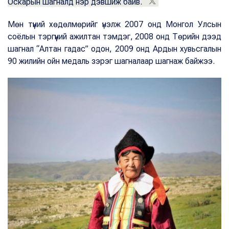
Оскарын шагналд нэр дэвшиж байв.
Мөн түүний хөдөлмөрийг үнэлж 2007 онд Монгол Улсын
соёлын тэргүүний ажилтан тэмдэг, 2008 онд Төрийн дээд
шагнал “Алтан гадас” одон, 2009 онд Ардын хувьсгалын
90 жилийн ойн медаль зэрэг шагналаар шагнаж байжээ.