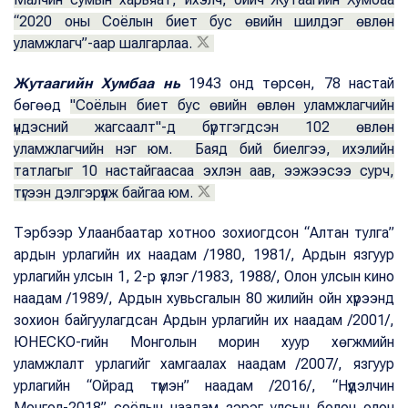
“2020 оны Соёлын биет бус өвийн шилдэг өвлөн
уламжлагч”-аар шалгарлаа.
Жутаагийн Хумбаа нь
1943 онд төрсөн, 78 настай
бөгөөд
"Соёлын биет бус өвийн өвлөн уламжлагчийн
үндэсний жагсаалт"-д бүртгэгдсэн 102 өвлөн
уламжлагчийн нэг юм. Баяд бий биелгээ, ихэлийн
татлагыг 10 настайгаасаа эхлэн аав, ээжээсээ сурч,
түгээн дэлгэрүүлж байгаа юм.
Тэрбээр Улаанбаатар хотноо зохиогдсон “Алтан тулга”
ардын урлагийн их наадам /1980, 1981/, Ардын язгуур
урлагийн улсын 1, 2-р үзлэг /1983, 1988/, Олон улсын кино
наадам /1989/, Ардын хувьсгалын 80 жилийн ойн хүрээнд
зохион байгуулагдсан Ардын урлагийн их наадам /2001/,
ЮНЕСКО-гийн Монголын морин хуур хөгжмийн
уламжлалт урлагийг хамгаалах наадам /2007/, язгуур
урлагийн “Ойрад түмэн” наадам /2016/, “Нүүдэлчин
Монгол-2018” соёлын наадам зэрэг улсын болон олон