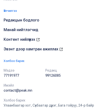
Үйлчилгээ
Редакцын бодлого
Манай нийтлэгчид
Контент нийлүүлэх
Эвэнт дээр хамтран ажиллах
Холбоо барих
Мэдээ
Редакц
77191977
99126085
Имэйл
contact@peak.mn
Холбоо барих
Улаанбаатар хот, Сүхбаатар дүүрэг, Бага тойруу, 24-р байр