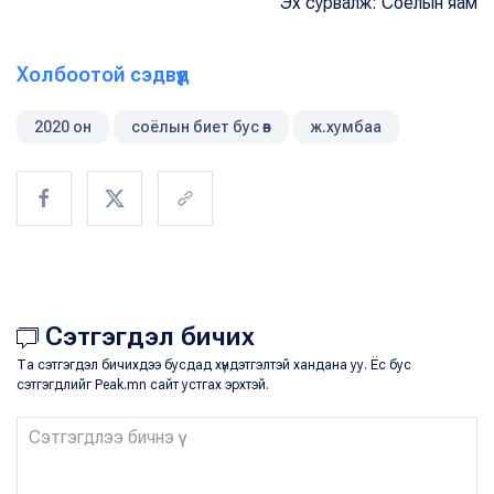
Эх сурвалж: Соёлын яам
Холбоотой сэдвүүд
2020 он
соёлын биет бус өв
ж.хумбаа
Сэтгэгдэл бичих
Та сэтгэгдэл бичихдээ бусдад хүндэтгэлтэй хандана уу. Ёс бус
сэтгэгдлийг Peak.mn сайт устгах эрхтэй.