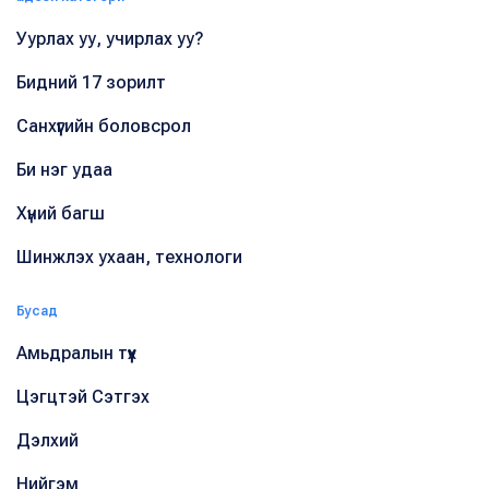
Уурлах уу, учирлах уу?
Бидний 17 зорилт
Санхүүгийн боловсрол
Би нэг удаа
Хүний багш
Шинжлэх ухаан, технологи
Бусад
Амьдралын түүх
Цэгцтэй Сэтгэх
Дэлхий
Нийгэм