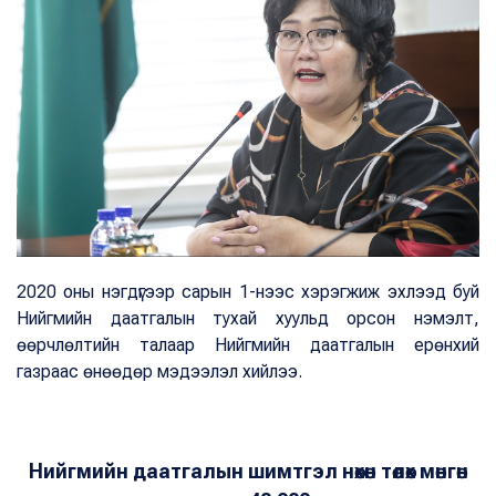
2020 оны нэгдүгээр сарын 1-нээс хэрэгжиж эхлээд буй
Нийгмийн даатгалын тухай хуульд орсон нэмэлт,
өөрчлөлтийн талаар Нийгмийн даатгалын ерөнхий
газраас өнөөдөр мэдээлэл хийлээ.
Нийгмийн даатгалын шимтгэл нөхөн төлөх мөнгөн