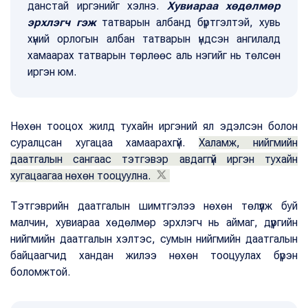
данстай иргэнийг хэлнэ.
Хувиараа хөдөлмөр
эрхлэгч гэж
татварын албанд бүртгэлтэй, хувь
хүний орлогын албан татварын үндсэн ангилалд
хамаарах татварын төрлөөс аль нэгийг нь төлсөн
иргэн юм.
Нөхөн тооцох жилд тухайн иргэний ял эдэлсэн болон
суралцсан хугацаа хамаарахгүй.
Халамж, нийгмийн
даатгалын сангаас тэтгэвэр авдаггүй иргэн тухайн
хугацаагаа нөхөн тооцуулна.
Тэтгэврийн даатгалын шимтгэлээ нөхөн төлүүлж буй
малчин, хувиараа хөдөлмөр эрхлэгч нь аймаг, дүүргийн
нийгмийн даатгалын хэлтэс, сумын нийгмийн даатгалын
байцаагчид хандан жилээ нөхөн тооцуулах бүрэн
боломжтой.