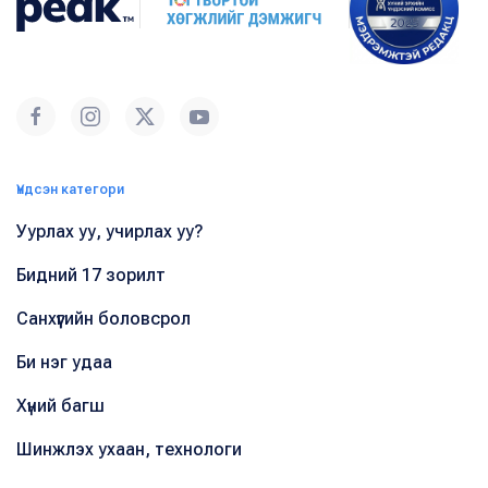
Үндсэн категори
Уурлах уу, учирлах уу?
Бидний 17 зорилт
Санхүүгийн боловсрол
Би нэг удаа
Хүний багш
Шинжлэх ухаан, технологи