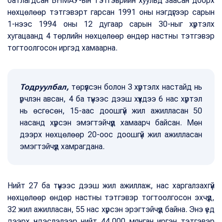
батлагдсан БНМАУ-ын Тэтгэврийн хуульд заасан доорх
нөхцөлөөр тэтгэвэрт гарсан 1991 оны нэгдүгээр сарын
1-нээс 1994 оны 12 дугаар сарын 30-ныг хүртэлх
хугацаанд 4 төрлийн нөхцөлөөр өндөр настны тэтгэвэр
тогтоолгосон иргэд хамаарна.
Тодруулбал,
төрүүлсэн болон 3 хүртэлх настайд нь
үрчлэн авсан, 4 ба түүнээс дээш хүүхдээ 6 нас хүртэл
нь өсгөсөн, 15-аас доошгүй жил ажилласан 50
насанд хүрсэн эмэгтэйчүүд хамаарч байсан. Мөн
дээрх нөхцөлөөр 20-оос доошгүй жил ажилласан
эмэгтэйчүүд хамрагдана.
Нийт 27 ба түүнээс дээш жил ажиллаж, нас харгалзахгүй
нөхцөлөөр өндөр настны тэтгэвэр тогтоолгосон эхчүүд,
32 жил ажилласан, 55 нас хүрсэн эрэгтэйчүүд байна. Энэ үед
дээрх үндэслэлээр нийт 44.000 мянган иргэн тэтгэвэр