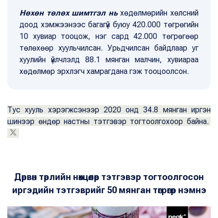
Нөхөн төлөх шимтгэл нь
хөдөлмөрийн хөлсний
доод хэмжээнээс багагүй буюу 420.000 төгрөгийн
10 хувиар тооцож, нэг сард 42.000 төгрөгөөр
төлөхөөр хуульчилсан. Урьдчилсан байдлаар уг
хуулийн үйлчлэлд 88.1 мянган малчин, хувиараа
хөдөлмөр эрхлэгч хамрагдана гэж тооцоолсон.
Тус хууль хэрэгжсэнээр 2020 онд 34.8 мянган иргэн
шинээр өндөр настны тэтгэвэр тогтоолгохоор байна.
Дөрвөн төрлийн нөхцөлөөр тэтгэвэр тогтоолгосон
иргэдийн тэтгэврийг 50 мянган төгрөгөөр нэмнэ