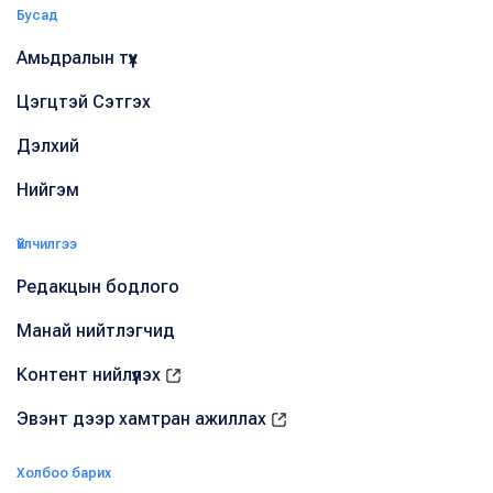
Бусад
Амьдралын түүх
Цэгцтэй Сэтгэх
Дэлхий
Нийгэм
Үйлчилгээ
Редакцын бодлого
Манай нийтлэгчид
Контент нийлүүлэх
Эвэнт дээр хамтран ажиллах
Холбоо барих