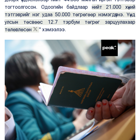
тогтоолгосон. Одоогийн байдлаар
нийт 21.000 хүний
тэтгэврийг нэг удаа 50.000 төгрөгөөр нэмэгдүүлнэ. Үүнд
улсын төсвөөс 12.7 тэрбум төгрөг зарцуулахаар
төлөвлөсөн
" хэмээлээ.