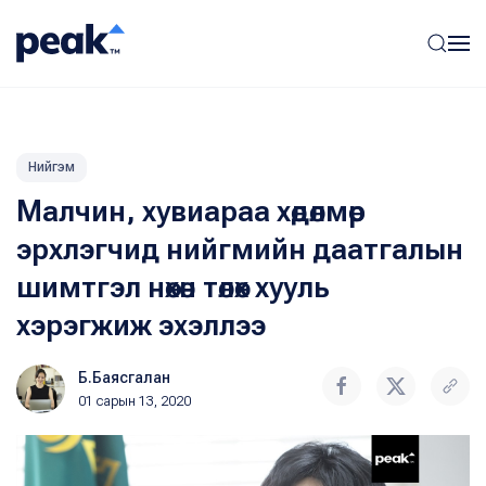
Нийгэм
Малчин, хувиараа хөдөлмөр
эрхлэгчид нийгмийн даатгалын
шимтгэл нөхөн төлөх хууль
хэрэгжиж эхэллээ
Б.Баясгалан
01 сарын 13, 2020