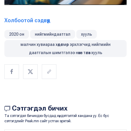
Холбоотой сэдвүүд
2020 он
нийгмийндаатгал
хууль
малчин хувиараа хөдөлмөр эрхлэгчид нийгмийн
даатгалын шимтгэлээ нөхөн төлөх хууль
Сэтгэгдэл бичих
Та сэтгэгдэл бичихдээ бусдад хүндэтгэлтэй хандана уу. Ёс бус
сэтгэгдлийг Peak.mn сайт устгах эрхтэй.