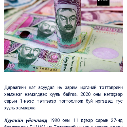
Дараагийн нэг асуудал нь зарим иргэний тэтгэврийн
хэмжээг нэмэгдүүлэх хууль байгаа. 2020 оны нэгдүгээр
сарын 1-нээс тэтгэвэр тогтоолгож буй иргэдэд тус
хууль хамаарна.
Хуулийн үйлчлэлд
1990 оны 11 дүгээр сарын 27-нд