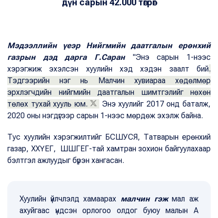
дүн сарын 42.000 төгрөг
Мэдээллийн үеэр Нийгмийн даатгалын ерөнхий
газрын дэд дарга Г.Саран
"Энэ сарын 1-нээс
хэрэгжиж эхэлсэн хуулийн хэд хэдэн заалт бий
.
Тэдгээрийн нэг нь Малчин хувиараа хөдөлмөр
эрхлэгчдийн нийгмийн даатгалын шимтгэлийг нөхөн
төлөх тухай хууль юм.
Энэ хуулийг 2017 онд баталж,
2020 оны нэгдүгээр сарын 1-нээс мөрдөж эхэлж байна.
Тус хуулийн хэрэгжилтийг БСШУСЯ, Татварын ерөнхий
газар, ХХҮЕГ, ШШГЕГ-тай хамтран зохион байгуулахаар
бэлтгэл ажлуудыг бүрэн хангасан.
Хуулийн үйлчлэлд хамаарах
малчин гэж
мал аж
ахуйгаас үндсэн орлогоо олдог буюу малын А