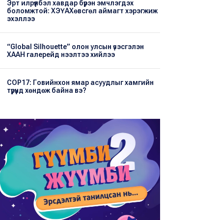
Эрт илрүүлбэл хавдар бүрэн эмчлэгдэх
боломжтой: ХЭҮА​Хөвсгөл аймагт хэрэгжиж
эхэллээ
“Global Silhouette” олон улсын үзэсгэлэн
ХААН галерейд нээлтээ хийлээ
COP17: Говийнхон ямар асуудлыг хамгийн
түрүүнд хөндөж байна вэ?