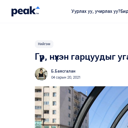
Уурлах уу, учирлах уу?
Бид
Нийгэм
Гүүр, нүхэн гарцуудыг 
Б.Баясгалан
04 сарын 20, 2021