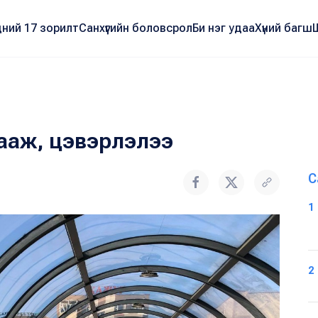
ний 17 зорилт
Санхүүгийн боловсрол
Би нэг удаа
Хүний багш
угааж, цэвэрлэлээ
С
1
2