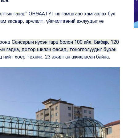
гсөн.
лалтын газар” ОНӨААТҮГ нь гамшгаас хамгаалах бүх
ам засвар, арчлалт, үйлчилгээний ажлуудыг үе
оронд
Сансарын нүхэн гарц болон 100 айл, Бөмбөгөр, 120
дын гадна, дотор шилэн фасад, тоноглолуудыг бүрэн
нийт хоёр техник, 23 ажилтан ажилласан байна.