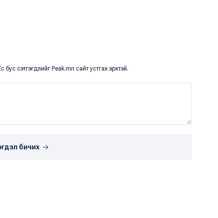
с бус сэтгэгдлийг Peak.mn сайт устгах эрхтэй.
эгдэл бичих