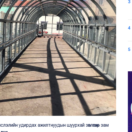
3
4
5
лийн удирдах ажилтнуудын шуурхай зөвлөгөөнөөр зам