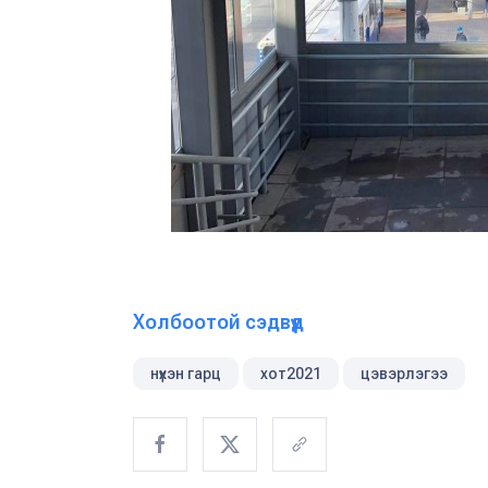
Холбоотой сэдвүүд
нүхэн гарц
хот2021
цэвэрлэгээ