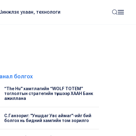
Шинжлэх ухаан, технологи
анал болгох
“The Hu" хамтлагийн “WOLF TOTEM”
тоглолтын стратегийн түншээр ХААН Банк
ажиллана
С.Ганзориг: "Уншдаг Увс аймаг"-ийг бий
болгох нь бидний хамгийн том зорилго