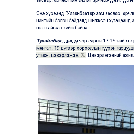
засвар, арчлалтын ажлыг эрчимжүүлэх үүрэг ө
Энэ хүрээнд “Улаанбаатар зам засвар, арч
нийтийн бэлэн байдалд шилжсэн хугацаанд з
шаттайгаар хийж байна.
Тухайлбал,
дөрөвдүгээр сарын 17-19-ний хо
мянгат, 19 дүгээр хорооллын гүүрэн гарцуу
угааж, цэвэрлэжээ.
Цэвэрлэгээний ажилд 