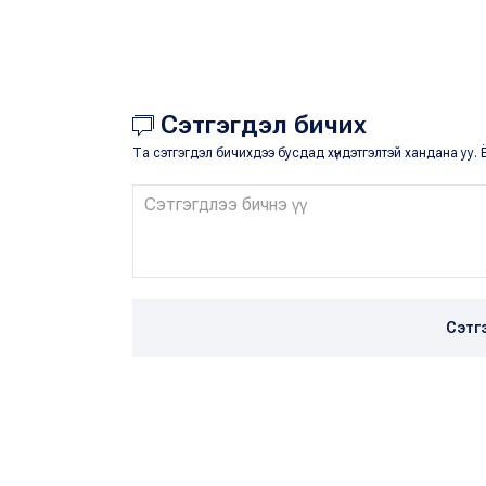
Сэтгэгдэл бичих
Та сэтгэгдэл бичихдээ бусдад хүндэтгэлтэй хандана уу. Ё
Сэтг