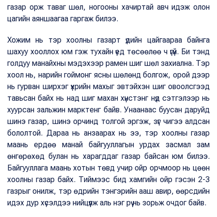
газар орж таваг шөл, ногооны хачиртай авч идэж олон
цагийн аяншаагаа гаргаж билээ.
Хожим нь тэр хоолны газарт үдийн цайгаараа байнга
шахуу хооллох юм гэж тухайн үед төсөөлөө ч үгүй. Би тэнд
голдуу манайхны мэдэхээр рамен шиг шөл захиална. Тэр
хоол нь, нарийн гоймонг ясны шөлөнд болгож, орой дээр
нь гурван ширхэг үхрийн махыг эвтэйхэн шиг овоолсгээд
тавьсан байх нь над шиг махан хүнстэнг нүд сэтгэлээр нь
хуурсан зальжин марктенг байв. Унаанаас буусан даруйд
шинэ газар, шинэ орчинд толгой эргэж, зүг чигээ алдсан
бололтой. Дараа нь анзаарах нь ээ, тэр хоолны газар
маань ердөө манай байгууллагын урдах засмал зам
өнгөрөхөд булан нь харагддаг газар байсан юм билээ.
Байгууллага маань хотын төвд учир ойр орчмоор нь цөөн
хоолны газар байх. Тиймээс бид хамгийн ойр гэсэн 2-3
газрыг онилж, тэр өдрийн тэнгэрийн ааш авир, өөрсдийн
идэх дур хүсэлдээ нийцүүлж аль нэг рүү нь зорьж очдог байв.