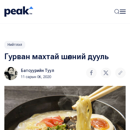
Нийтлэл
Гурван махтай шөлний дууль
Батсуурийн Туул
11 сарын 06, 2020