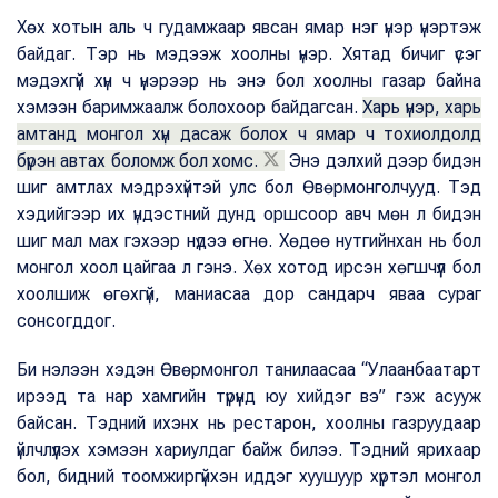
Хөх хотын аль ч гудамжаар явсан ямар нэг үнэр үнэртэж
байдаг. Тэр нь мэдээж хоолны үнэр. Хятад бичиг үсэг
мэдэхгүй хүн ч үнэрээр нь энэ бол хоолны газар байна
хэмээн баримжаалж болохоор байдагсан.
Харь үнэр, харь
амтанд монгол хүн дасаж болох ч ямар ч тохиолдолд
бүрэн автах боломж бол хомс.
Энэ дэлхий дээр бидэн
шиг амтлах мэдрэхүйтэй улс бол Өвөрмонголчууд. Тэд
хэдийгээр их үндэстний дунд оршсоор авч мөн л бидэн
шиг мал мах гэхээр нүдээ өгнө. Хөдөө нутгийнхан нь бол
монгол хоол цайгаа л гэнэ. Хөх хотод ирсэн хөгшчүүл бол
хоолшиж өгөхгүй, маниасаа дор сандарч яваа сураг
сонсогддог.
Би нэлээн хэдэн Өвөрмонгол танилаасаа “Улаанбаатарт
ирээд та нар хамгийн түрүүнд юу хийдэг вэ” гэж асууж
байсан. Тэдний ихэнх нь рестарон, хоолны газруудаар
үйлчлүүлэх хэмээн хариулдаг байж билээ. Тэдний ярихаар
бол, бидний тоомжиргүйхэн иддэг хуушуур хүртэл монгол