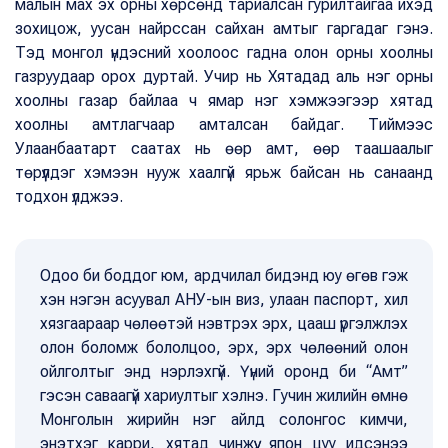
малын мах эх орны хөрсөнд тариалсан гурилтайгаа ихэд
зохицож, уусан найрссан сайхан амтыг гаргадаг гэнэ.
Тэд монгол үндэсний хоолоос гадна олон орны хоолны
газруудаар орох дуртай. Учир нь Хятадад аль нэг орны
хоолны газар байлаа ч ямар нэг хэмжээгээр хятад
хоолны амтлагчаар амталсан байдаг. Тиймээс
Улаанбаатарт саатах нь өөр амт, өөр таашаалыг
төрүүлдэг хэмээн нууж хаалгүй ярьж байсан нь санаанд
тодхон үлджээ.
Одоо би боддог юм, ардчилал бидэнд юу өгөв гэж
хэн нэгэн асуувал АНУ-ын виз, улаан паспорт, хил
хязгаараар чөлөөтэй нэвтрэх эрх, цааш үргэлжлэх
олон боломж бололцоо, эрх, эрх чөлөөний олон
ойлголтыг энд нэрлэхгүй. Үүний оронд би “Амт”
гэсэн саваагүй хариултыг хэлнэ. Гучин жилийн өмнө
Монголын жирийн нэг айлд солонгос кимчи,
энэтхэг карри, хятад чинжүү, япон цуу идсэнээ