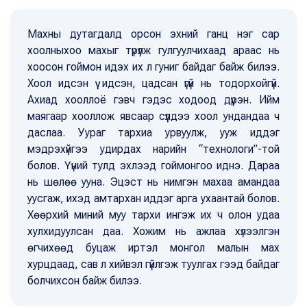
Махны дутагдалд орсон эхний ганц нэг сар
хоолныхоо махыг түрүүлж гулгуулчихаад араас нь
хоосон гоймон идэх их л гуниг байдаг байж билээ.
Хоол идсэн үү идсэн, цадсан үгүй нь тодорхойгүй.
Ахиад хооллоё гэвч гэдэс ходоод дүүрэн. Ийм
маягаар хооллож явсаар сүүлдээ хоол ундандаа ч
даслаа. Уураг тархиа урвуулж, ууж иддэг
мэдрэхүйгээ удирдах нарийн “технологи”-той
болов. Үүний тулд эхлээд гоймонгоо иднэ. Дараа
нь шөлөө ууна. Эцэст нь нимгэн махаа амандаа
уусгаж, ихэд амтархан иддэг арга ухаантай болов.
Хөөрхий миний муу тархи ингэж их ч олон удаа
хулхидуулсан даа. Хожим нь ажлаа хүлээлгэн
өгчихөөд буцаж иртэл монгол малын мах
хурцдаад, сав л хийвэл гүйлгэж туулгах гээд байдаг
болчихсон байж билээ.