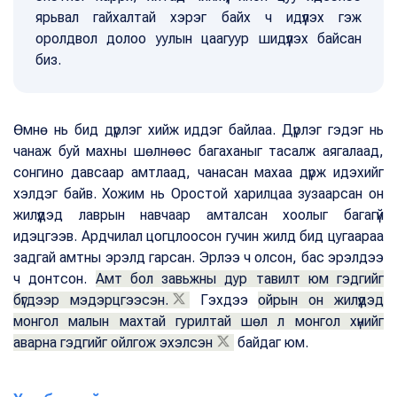
ярьвал гайхалтай хэрэг байх ч идүүлэх гэж
оролдвол долоо уулын цаагуур шидүүлэх байсан
биз.
Өмнө нь бид дүрлэг хийж иддэг байлаа. Дүрлэг гэдэг нь
чанаж буй махны шөлнөөс багаханыг тасалж аягалаад,
сонгино давсаар амтлаад, чанасан махаа дүрж идэхийг
хэлдэг байв. Хожим нь Оростой харилцаа зузаарсан он
жилүүдэд лаврын навчаар амталсан хоолыг багагүй
идэцгээв. Ардчилал цогцлоосон гучин жилд бид цугаараа
задгай амтны эрэлд гарсан. Эрлээ ч олсон, бас эрэлдээ
ч донтсон.
Амт бол завьжны дур тавилт юм гэдгийг
бүгдээр мэдэрцгээсэн.
Гэхдээ
ойрын он жилүүдэд
монгол малын махтай гурилтай шөл л монгол хүнийг
аварна гэдгийг ойлгож эхэлсэн
байдаг юм.