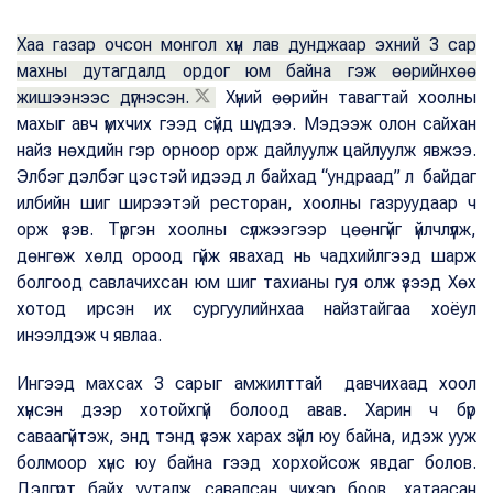
Хаа газар очсон монгол хүн лав дунджаар эхний 3 сар
махны дутагдалд ордог юм байна гэж өөрийнхөө
жишээнээс дүгнэсэн.
Хүний өөрийн тавагтай хоолны
махыг авч үмхчих гээд сүйд шүү дээ. Мэдээж олон сайхан
найз нөхдийн гэр орноор орж дайлуулж цайлуулж явжээ.
Элбэг дэлбэг цэстэй идээд л байхад “ундраад” л байдаг
илбийн шиг ширээтэй ресторан, хоолны газруудаар ч
орж үзэв. Түргэн хоолны сүлжээгээр цөөнгүйг үйлчлүүлж,
дөнгөж хөлд ороод гүйж явахад нь чадхийлгээд шарж
болгоод савлачихсан юм шиг тахианы гуя олж үзээд Хөх
хотод ирсэн их сургуулийнхаа найзтайгаа хоёул
инээлдэж ч явлаа.
Ингээд махсах 3 сарыг амжилттай давчихаад хоол
хүнсэн дээр хотойхгүй болоод авав. Харин ч бүр
саваагүйтэж, энд тэнд үзэж харах зүйл юу байна, идэж ууж
болмоор хүнс юу байна гээд хорхойсож явдаг болов.
Дэлгүүрт байх ууталж савалсан чихэр боов, хатаасан