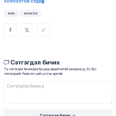
Холбоотой сэдвүүд
мах
монгол
Сэтгэгдэл бичих
Та сэтгэгдэл бичихдээ бусдад хүндэтгэлтэй хандана уу. Ёс бус
сэтгэгдлийг Peak.mn сайт устгах эрхтэй.
Сэтгэгдэл бичих