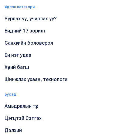
Үндсэн категори
Уурлах уу, учирлах уу?
Бидний 17 зорилт
Санхүүгийн боловсрол
Би нэг удаа
Хүний багш
Шинжлэх ухаан, технологи
Бусад
Амьдралын түүх
Цэгцтэй Сэтгэх
Дэлхий