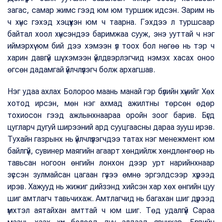
загас, самар жимс гээд юм юм туршиж идсэн. Зарим нь
ч хүнс гэхэд хэцүүхэн юм ч таарна. Гэхдээ л туршсаар
байтал хоол хүнсэндээ баримжаа сууж, энэ ууттай ч нэг
иймэрхүү юм бий дээ хэмээн үл тоох бол нөгөө нь тэр ч
харин давгүй шүү хэмээн үйлдвэрлэгчид нэмэх хасах оноо
өгсөн дадамгай үйлчлүүлэгч болж архагшав.
Нэг удаа ахлах Болороо маань манай гэр бүлийн хүнийг Хөх
хотод ирсэн, мөн нэг ахмад ажилтны төрсөн өдөр
тохиосон гээд ажлынхнаараа оройн зоог барив. Бүгд
цугларч дугуй ширээний ард сууцгаасны дараа зууш ирэв.
Тухайн газрынх нь үйлчлүүлэгчдээ татах нэг менежмент юм
байлгүй, сувинер маягийн агаарт хөндийлж хөндлөнгөөр нь
тавьсан ногоон өнгийн лонхон дээр урт нарийнхнаар
зүссэн зулмайсан цагаан гүзээ өмнө эргэлдсээр хүрээд
ирэв. Хажууд нь жижиг дийзэнд хийсэн хар хөх өнгийн цуу
шиг амтлагч тавьчихаж. Амтлагчид нь багахан шиг дүрээд
үмхтэл аятайхан амттай ч юм шиг. Төд удалгүй Сараа