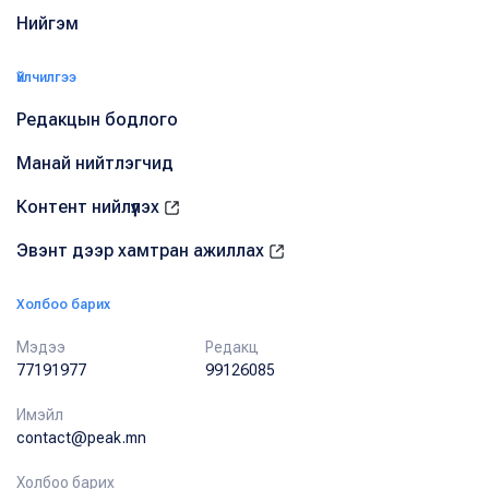
Нийгэм
Үйлчилгээ
Редакцын бодлого
Манай нийтлэгчид
Контент нийлүүлэх
Эвэнт дээр хамтран ажиллах
Холбоо барих
Мэдээ
Редакц
77191977
99126085
Имэйл
contact@peak.mn
Холбоо барих