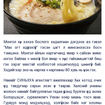
Монгол хүн хэзээ бослого хөдөлгөөн дэгдээх вэ гэвэл
“Мах огт идүүлэхгүй” гэсэн цагт л жинхэнээсээ босч
тэмцэнэ. Монгол айлын хөргөгчинд ямар ч сайхан жимс
ногоо байлаа ч махгүй бол ямар ч хүнс гайхамшигтай биш
гэх зэрэг махтай холбоотой хошигнолууд цөөнгүй бий.
Хэдийгээр энэ нь наргиа ч наргианы 80 хувь нь үнэн гэх.
Намайг СИНЬХУА агентлагт ажиллахаар Хөх хотод очих
үед тавдугаар сарын эхэн үе таарав. Хөлсний унааны
жолооч намайг байгууллагын гадаа үүдэнд буулгах үед ахлах
Болорцэцэг, сурвалжлагч Уяхан хоёр маань тосч авав.
Гурвуул мэнд мэдэлцээд, холгүйхэн байх нэг хоолны