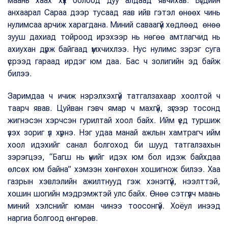
маань хаах хүүх болоод дуу алдаад явчихав. Бүгдийн
анхаарал Сараа дээр тусаад яав ийв гэтэл өнөөх чинь
нулимсаа арчиж харагдана. Миний саваагүй хөдлөөд өнөө
зууш дахиад тойроод ирэхээр нь нөгөө амтлагчид нь
ахиухан дүрж байгаад үмхчихлээ. Нус нулимс зэрэг суга
үсрээд гараад ирдэг юм даа. Бас ч золигийн эд байж
билээ.
Заримдаа ч ичиж нэрэлхэхгүй татгалзахаар хоолтой ч
таарч явав. Цуйван гэвч ямар ч махгүй, зүгээр тосонд
жигнэсэн хэрчсэн гурилтай хоол байх. Ийм үед туршиж
үзэх зориг үл хүрнэ. Нэг удаа манай ажлын хамтрагч ийм
хоол идэхийг санал болгоход би шууд татгалзахын
зэрэгцээ, “Багш нь үүнийг идэх юм бол идэж байхдаа
өлсөх юм байна” хэмээн хөнгөхөн хошигнож билээ. Хаа
газрын хэвлэлийн ажилтнууд гэж хэнэггүй, нээлттэй,
хошин шогийн мэдрэмжтэй улс байх. Өнөө сэтгүүлч маань
миний хэлснийг юман чинээ тоосонгүй. Хоёул инээд
наргиа болгоод өнгөрөв.