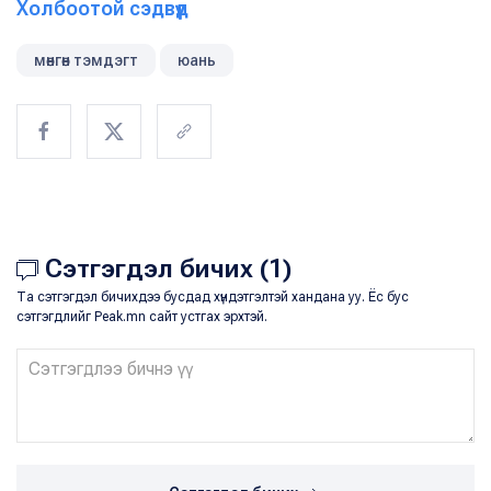
Холбоотой сэдвүүд
мөнгөн тэмдэгт
юань
Сэтгэгдэл бичих (1)
Та сэтгэгдэл бичихдээ бусдад хүндэтгэлтэй хандана уу. Ёс бус
сэтгэгдлийг Peak.mn сайт устгах эрхтэй.