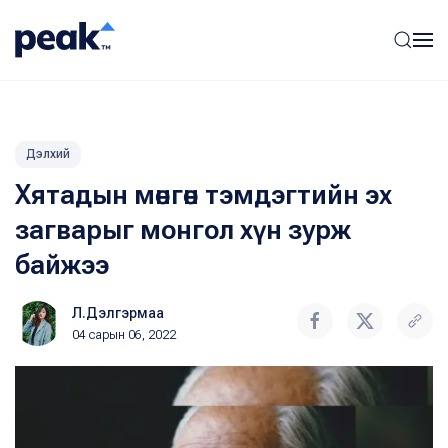
Дэлхий
Хятадын мөнгөн тэмдэгтийн эх
загварыг монгол хүн зурж
байжээ
Л.Дэлгэрмаа
04 сарын 06, 2022