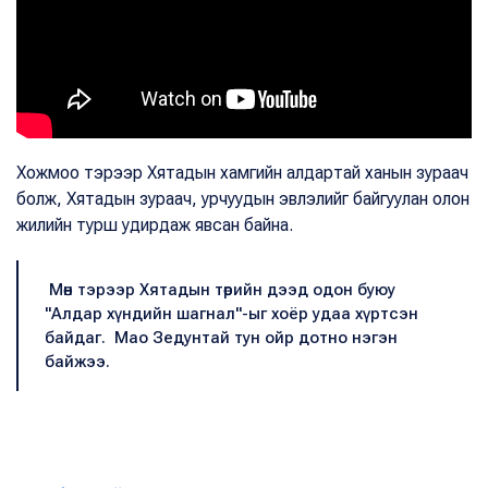
Хожмоо тэрээр Хятадын хамгийн алдартай ханын зураач
болж, Хятадын зураач, урчуудын эвлэлийг байгуулан олон
жилийн турш удирдаж явсан байна.
Мөн тэрээр Хятадын төрийн дээд одон буюу
"Алдар хүндийн шагнал"-ыг хоёр удаа хүртсэн
байдаг. Мао Зедунтай тун ойр дотно нэгэн
байжээ.