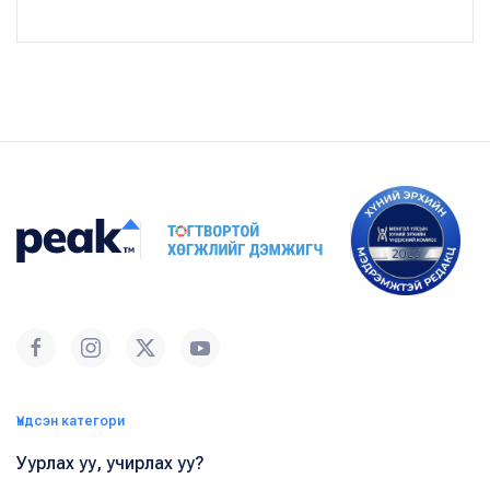
Үндсэн категори
Уурлах уу, учирлах уу?