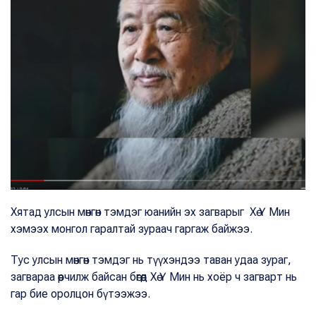
Хятад улсын мөнгөн тэмдэг юанийн эх загварыг Хө Ү Мин
хэмээх монгол гаралтай зураач гаргаж байжээ.
Тус улсын мөнгөн тэмдэг нь түүхэндээ таван удаа зураг,
загвараа өөрчилж байсан бөгөөд Хө Ү Мин нь хоёр ч загварт нь
гар бие оролцон бүтээжээ.