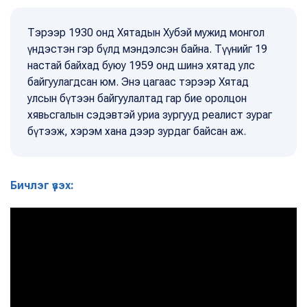
Тэрээр 1930 онд Хятадын Хубэй мужид монгол
үндэстэн гэр бүлд мэндэлсэн байна. Түүнийг 19
настай байхад буюу 1959 онд шинэ хятад улс
байгуулагдсан юм. Энэ цагаас тэрээр Хятад
улсын бүтээн байгуулалтад гар бие оролцон
хявьсгалын сэдэвтэй уриа зургууд реалист зураг
бүтээж, хэрэм хана дээр зурдаг байсан аж.
Бичлэг үзэх: