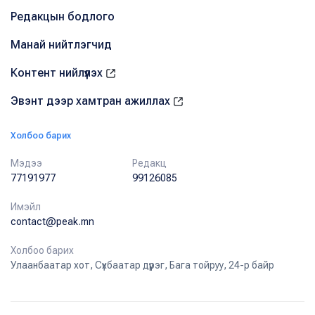
Редакцын бодлого
Манай нийтлэгчид
Контент нийлүүлэх
Эвэнт дээр хамтран ажиллах
Холбоо барих
Мэдээ
Редакц
77191977
99126085
Имэйл
contact@peak.mn
Холбоо барих
Улаанбаатар хот, Сүхбаатар дүүрэг, Бага тойруу, 24-р байр