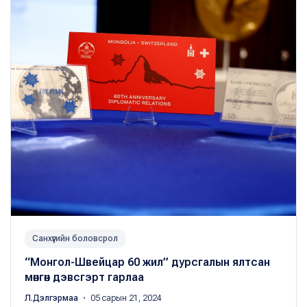
Санхүүгийн боловсрол
“Монгол-Швейцар 60 жил” дурсгалын ялтсан
мөнгөн дэвсгэрт гарлаа
Л.Дэлгэрмаа
・ 05 сарын 21, 2024