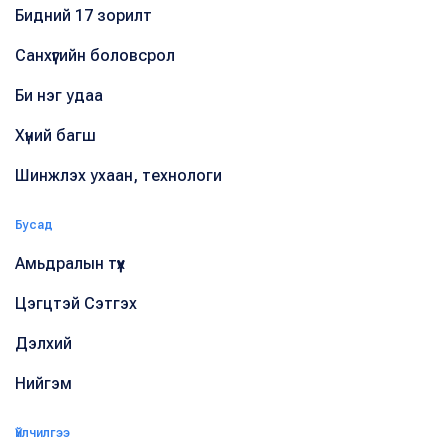
Бидний 17 зорилт
Санхүүгийн боловсрол
Би нэг удаа
Хүний багш
Шинжлэх ухаан, технологи
Бусад
Амьдралын түүх
Цэгцтэй Сэтгэх
Дэлхий
Нийгэм
Үйлчилгээ