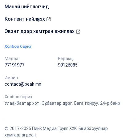
Манай нийтлэгчид
Контент нийлүүлэх
Эвэнт дээр хамтран ажиллах
Холбоо барих
Мэдээ
Редакц
77191977
99126085
Имэйл
contact@peak.mn
Холбоо барих
Улаанбаатар хот, Сүхбаатар дүүрэг, Бага тойруу, 24-р байр
© 2017-2025 Пийк Медиа Групп ХХК. Бүх эрх хуулиар
хамгаалагдсан.