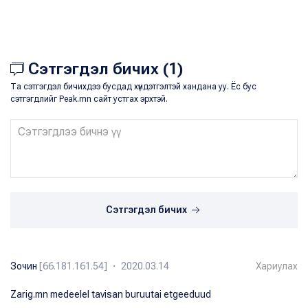
Сэтгэгдэл бичих (1)
Та сэтгэгдэл бичихдээ бусдад хүндэтгэлтэй хандана уу. Ёс бус
сэтгэгдлийг Peak.mn сайт устгах эрхтэй.
Сэтгэгдэл бичих
Зочин
[66.181.161.54] ・ 2020.03.14
Хариулах
Zarig.mn medeelel tavisan buruutai etgeeduud