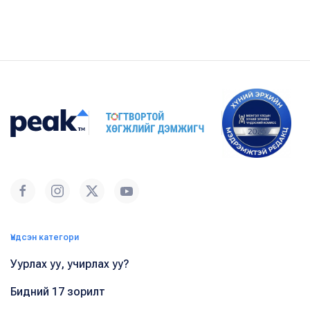
Үндсэн категори
Уурлах уу, учирлах уу?
Бидний 17 зорилт