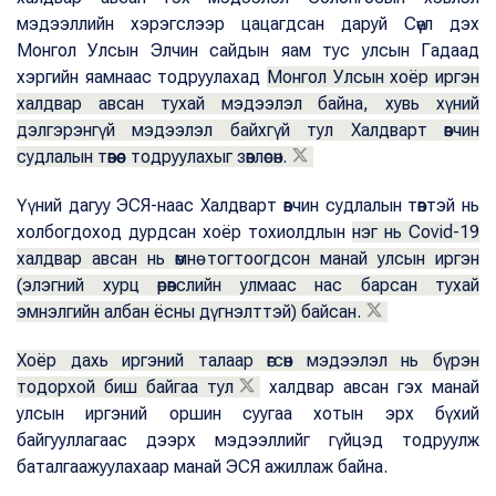
мэдээллийн хэрэгслээр цацагдсан даруй Сөүл дэх
Монгол Улсын Элчин сайдын яам тус улсын Гадаад
хэргийн яамнаас тодруулахад
Монгол Улсын хоёр иргэн
халдвар авсан тухай мэдээлэл байна, хувь хүний
дэлгэрэнгүй мэдээлэл байхгүй тул Халдварт өвчин
судлалын төвөөс тодруулахыг зөвлөсөн.
Үүний дагуу ЭСЯ-наас Халдварт өвчин судлалын төвтэй нь
холбогдоход дурдсан хоёр тохиолдлын
нэг нь Covid-19
халдвар авсан нь өмнө тогтоогдсон манай улсын иргэн
(элэгний хурц өрөвслийн улмаас нас барсан тухай
эмнэлгийн албан ёсны дүгнэлттэй) байсан.
Хоёр дахь иргэний талаар өгсөн мэдээлэл нь бүрэн
тодорхой биш байгаа тул
халдвар авсан гэх манай
улсын иргэний оршин суугаа хотын эрх бүхий
байгууллагаас дээрх мэдээллийг гүйцэд тодруулж
баталгаажуулахаар манай ЭСЯ ажиллаж байна.