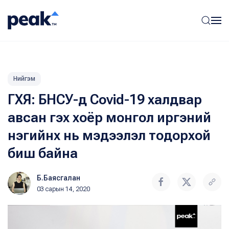
Нийгэм
ГХЯ: БНСУ-д Covid-19 халдвар
авсан гэх хоёр монгол иргэний
нэгийнх нь мэдээлэл тодорхой
биш байна
Б.Баясгалан
03 сарын 14, 2020