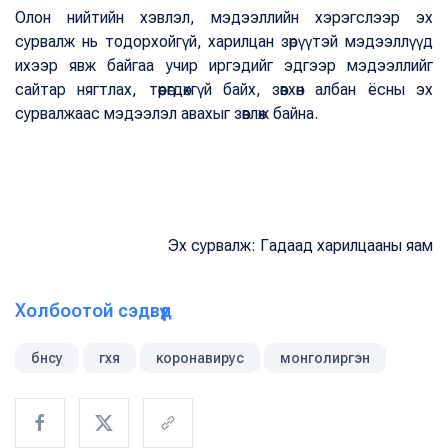
Олон нийтийн хэвлэл, мэдээллийн хэрэгслээр эх
сурвалж нь тодорхойгүй, харилцан зөрүүтэй мэдээллүүд
ихээр явж байгаа учир иргэдийг эдгээр мэдээллийг
сайтар нягтлах, төөрөгдөхгүй байх, зөвхөн албан ёсны эх
сурвалжаас мэдээлэл авахыг зөвлөж байна.
Эх сурвалж: Гадаад харилцааны яам
Холбоотой сэдвүүд
бнсу
гхя
коронавирус
монголиргэн