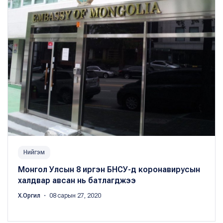
Нийгэм
Монгол Улсын 8 иргэн БНСУ-д коронавирусын
халдвар авсан нь батлагджээ
Х.Оргил
・ 08 сарын 27, 2020