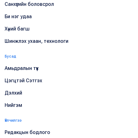
Санхүүгийн боловсрол
Би нэг удаа
Хүний багш
Шинжлэх ухаан, технологи
Бусад
Амьдралын түүх
Цэгцтэй Сэтгэх
Дэлхий
Нийгэм
Үйлчилгээ
Редакцын бодлого