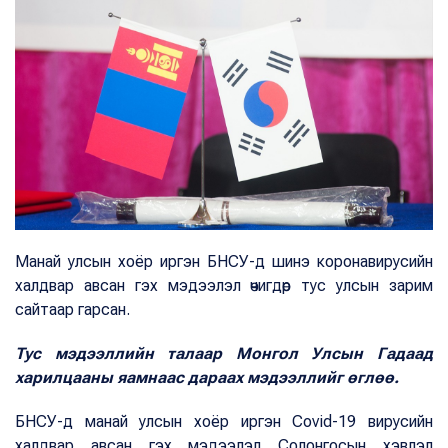
Манай улсын хоёр иргэн БНСУ-д шинэ коронавирусийн
халдвар авсан гэх мэдээлэл өчигдөр тус улсын зарим
сайтаар гарсан.
Тус мэдээллийн талаар Монгол Улсын Гадаад
харилцааны яамнаас дараах мэдээллийг өглөө.
БНСУ-д манай улсын хоёр иргэн Covid-19 вирусийн
халдвар авсан гэх мэдээлэл Солонгосын хэвлэл