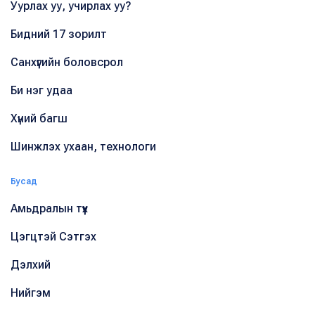
Уурлах уу, учирлах уу?
Бидний 17 зорилт
Санхүүгийн боловсрол
Би нэг удаа
Хүний багш
Шинжлэх ухаан, технологи
Бусад
Амьдралын түүх
Цэгцтэй Сэтгэх
Дэлхий
Нийгэм