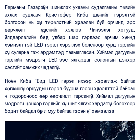
Германы Газарзүйн шинжлэх ухааны судалгааны төвийн
ахлах судлаач Кристофер Киба шөнийг гэрэлтэй
болгосон нь хүн төрөлхтний хүрээлэн буй орчинд эрс
өөрчлөлт үзүүлснийг хэллээ. Чинээлэг хотууд,
үйлдвэрлэлийн бүсүүд улбар шар гэрлээс эрчим хүчинд
хэмнэлттэй LED гэрэл хэрэглэх болсноор хурц гэрлийн
хүч суларна гэж эрдэмтэд таамагласан. Хиймэл дагуулын
гэрлийн мэдрэгч LED-ээс ялгардаг солонгын цэнхэр
хэсгийг хэмжих чадалгүй.
Ноён Киба “Бид LED гэрэл ихээр хэрэглэж байгаа
хөгжингүй орнуудын гэрэл буурна гэсэн хүлээлттэй байсан
ч тодорсноос өөр өөрчлөлт гарсангүй. Хиймэл дагуулын
мэдрэгч цэнхэр гэрлийг хүн шиг ялгаж хардаггүй болохоор
бодит байдал бүр л муу байгаа гэсэн үг” хэмээлээ.