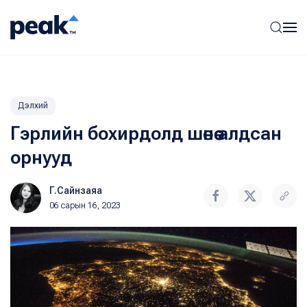
Дэлхий
Гэрлийн бохирдолд шөнөө алдсан
орнууд
Г.Сайнзаяа
06 сарын 16, 2023