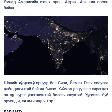
Өмнөд Америкийн ихэнх орон, Африк, Ази тив орсон
байна.
Шөнийг үгүйрүүлээгүй орнууд бол Сири, Йемен. Гэвч хоёулаа
дайн дажинтай байгаа билээ. Хиймэл дагуулаас харагдах
эл дүр зураг үзэсгэлэнтэй боловч аюултай. Хүрээлэн буй
орчинд ч, хүн амьтанд ч тэр.
БАРИМТ: