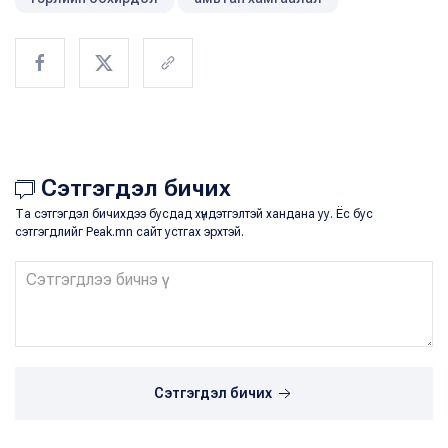
Сэтгэгдэл бичих
Та сэтгэгдэл бичихдээ бусдад хүндэтгэлтэй хандана уу. Ёс бус
сэтгэгдлийг Peak.mn сайт устгах эрхтэй.
Сэтгэгдэл бичих