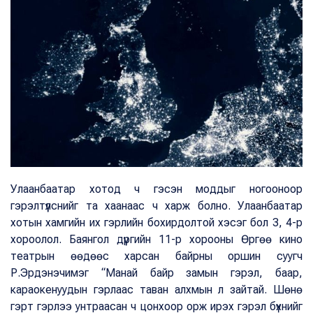
Улаанбаатар хотод ч гэсэн моддыг ногооноор
гэрэлтүүлснийг та хаанаас ч харж болно. Улаанбаатар
хотын хамгийн их гэрлийн бохирдолтой хэсэг бол 3, 4-р
хороолол. Баянгол дүүргийн 11-р хорооны Өргөө кино
театрын өөдөөс харсан байрны оршин суугч
Р.Эрдэнэчимэг “Манай байр замын гэрэл, баар,
караокенуудын гэрлаас таван алхмын л зайтай. Шөнө
гэрт гэрлээ унтраасан ч цонхоор орж ирэх гэрэл бүхнийг