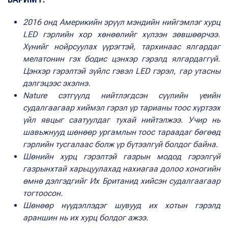
2016 онд Америкийн эрүүл мэндийн нийгэмлэг хурц
LED гэрлийн хор хөнөөлийг хүлээн зөвшөөрчээ.
Хүнийг нойрсуулах үүрэгтэй, тархинаас ялгардаг
мелатонин гэх бодис цэнхэр гэрэлд ялгардаггүй.
Цэнхэр гэрэлтэй зүйлс гэвэл LED гэрэл, гар утасны
дэлгэцээс эхэлнэ.
Nature сэтгүүлд нийтлэгдсэн сүүлийн үеийн
судалгаагаар хиймэл гэрэл үр тарианы тоос хүртээх
үйл явцыг саатуулдаг тухай нийтэлжээ. Учир нь
шавьжнууд шөнөөр ургамлын тоос тараадаг бөгөөд
гэрлийн тусгалаас болж үр бүтээлгүй болдог байна.
Шөнийн хурц гэрэлтэй газрын модод гэрэлгүй
газрынхтай харьцуулахад нахиагаа долоо хоногийн
өмнө дэлгэдгийг Их Британид хийсэн судалгаагаар
тогтоосон.
Шөнөөр нүүдэллэдэг шувууд их хотын гэрэлд
араншин нь их хурц болдог ажээ.