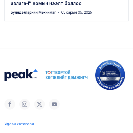
авлага-I” номын нээлт боллоо
Буяндэлгэрийн Мөнхчимэг
・ 05 сарын 05, 2026
Үндсэн категори