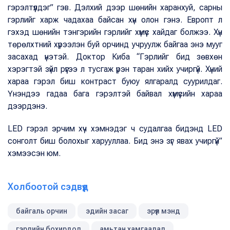
гэрэлтүүлдэг” гэв. Дэлхий дээр шөнийн харанхуй, сарны
гэрлийг харж чадахаа байсан хүн олон гэнэ. Европт л
гэхэд шөнийн тэнгэрийн гэрлийг хүмүүс хайдаг болжээ. Хүн
төрөлхтний хүрээлэн буй орчинд учруулж байгаа энэ мууг
засахад үнэтэй. Доктор Киба “Гэрлийг бид зөвхөн
хэрэгтэй зүйл рүүгээ л тусгаж үрэн таран хийх учиргүй. Хүний
хараа гэрэл биш контраст буюу ялгаралд суурилдаг.
Үнэндээ гадаа бага гэрэлтэй байвал хүмүүсийн хараа
дээрдэнэ.
LED гэрэл эрчим хүч хэмнэдэг ч судалгаа бидэнд LED
сонголт биш болохыг харууллаа. Бид энэ зүг явах учиргүй”
хэмээсэн юм.
Холбоотой сэдвүүд
байгаль орчин
эдийн засаг
эрүүл мэнд
гэрлийн бохирдол
амьтан хамгаалал