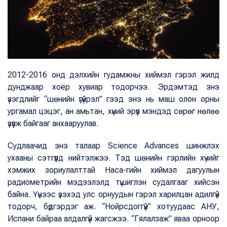
2012-2016 онд дэлхийн гудамжны хиймэл гэрэл жилд
дунджаар хоёр хувиар тодорчээ. Эрдэмтэд энэ
үзэгдлийг “шөнийн үгүйрэл” гээд энэ нь маш олон орны
ургамал цэцэг, ан амьтан, хүний эрүүл мэндэд сөрөг нөлөө
үзүүлж байгааг анхааруулав.
Судлаачид энэ талаар Science Advances шинжлэх
ухааны сэтгүүлд нийтэлжээ. Тэд шөнийн гэрлийн хүчийг
хэмжих зориулалттай Наса-гийн хиймэл дагуулын
радиометрийн мэдээлэлд түшиглэн судалгааг хийсэн
байна. Үүнээс үзэхэд улс орнуудын гэрэл харилцан адилгүй
тодорч, бүдгэрдэг аж. “Нойрсдоггүй” хотуудаас АНУ,
Испани байраа алдалгүй жагсжээ. “Гялалзаж” яваа орноор