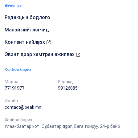
Үйлчилгээ
Редакцын бодлого
Манай нийтлэгчид
Контент нийлүүлэх
Эвэнт дээр хамтран ажиллах
Холбоо барих
Мэдээ
Редакц
77191977
99126085
Имэйл
contact@peak.mn
Холбоо барих
Улаанбаатар хот, Сүхбаатар дүүрэг, Бага тойруу, 24-р байр