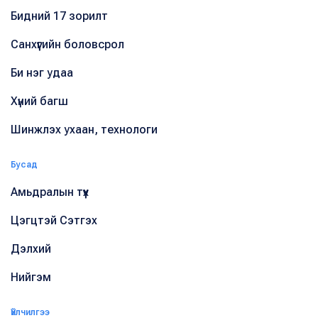
Бидний 17 зорилт
Санхүүгийн боловсрол
Би нэг удаа
Хүний багш
Шинжлэх ухаан, технологи
Бусад
Амьдралын түүх
Цэгцтэй Сэтгэх
Дэлхий
Нийгэм
Үйлчилгээ