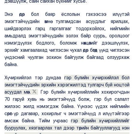
дэвшүүлж, сайн сайхан бүхнийг хүсье.
Энэ өдөр бол баяр ёслолын гэхээсээ илүүтэй
эмэгтэйчүүдийн өмнө тулгамдсан асуудлыг ярилцах,
шийдвэрлэх гарц гаргалгааг тодорхойлох, нийгмийн
амьдралд эмэгтэйчүүдийн эзлэх байр суурь, оролцоог
нэмэгдүүлэх бодлого, боломж нөхцөлийг дээшлүүлэх,
эрхийг хамгаалахад чиглэсэн чухал өдөр бөгөөд үүнд чиглэсэн
үндэсний чуулган зохион байгуулж байгаад олзуурхаж
байна.
Хүчирхийлэл тэр дундаа
гэр бүлийн хүчирхийлэл бол
эмэгтэйчүүдийн эрхийн хэрэгжилтэд тулгарч буй ноцтой
асуудал мөн.
Гэр бүлийн хүчирхийллийн хохирогчдын
70 гаруй хувь нь эмэгтэйчүүд болж, гэр бүл салалт
жилээс жилд нэмэгдэж байна. Үүнээс үүдэх нийгмийн
сөрөг үр дагавар, хохирлыг ч эмэгтэйчүүд л илүүтэйгээр
амсаж байна. Тийм учраас
гэр бүлийн хүчирхийллийг
бууруулах, хязгаарлах тал дээр төрийн байгууллагууд нэн