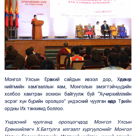
Монгол Улсын Ерөнхий сайдын ивээл дор, Хөдөлмөр
нийгмийн хамгааллын яам, Монголын эмэгтэйчүүдийн
холбоо хамтран зохион байгуулж буй “Хүчирхийллийн
эсрэг хүн бүрийн оролцоо” үндэсний чуулган өнөөдөр Төрийн
ордны Их танхимд боллоо.
Үндэсний чуулганд оролцогчдод Монгол Улсын
Ерөнхийлөгч Х.Баттулга илгээлт хүргүүлснийг Монгол