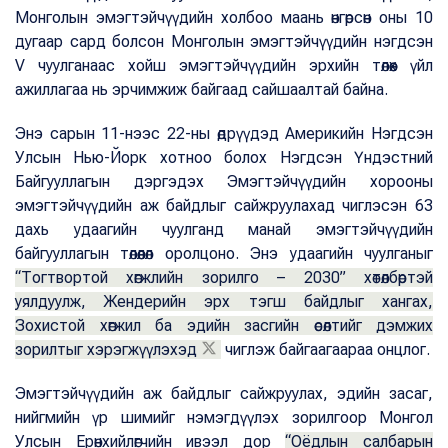
Монголын эмэгтэйчүүдийн холбоо маань өнгөрсөн оны 10
дугаар сард болсон Монголын эмэгтэйчүүдийн нэгдсэн
V чуулганаас хойш эмэгтэйчүүдийн эрхийн төлөөх үйл
ажиллагаа нь эрчимжиж байгаад сайшаалтай байна.
Энэ сарын 11-нээс 22-ны өдрүүдэд Америкийн Нэгдсэн
Улсын Нью-Йорк хотноо болох Нэгдсэн Үндэстний
Байгууллагын дэргэдэх Эмэгтэйчүүдийн хорооны
эмэгтэйчүүдийн аж байдлыг сайжруулахад чиглэсэн 63
дахь удаагийн чуулганд манай эмэгтэйчүүдийн
байгууллагын төлөөлөл оролцоно. Энэ удаагийн чуулганыг
“Тогтвортой хөгжлийн зорилго – 2030” хөтөлбөртэй
уялдуулж, Жендерийн эрх тэгш байдлыг хангах,
Зохистой хөгжил ба эдийн засгийн өсөлтийг дэмжих
зорилтыг хэрэгжүүлэхэд
чиглэж байгаагаараа онцлог.
Эмэгтэйчүүдийн аж байдлыг сайжруулах, эдийн засаг,
нийгмийн үр шимийг нэмэгдүүлэх зорилгоор Монгол
Улсын Ерөнхийлөгчийн ивээл дор
“Оёдлын салбарын