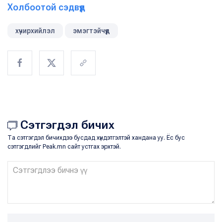
Холбоотой сэдвүүд
хүчирхийлэл
эмэгтэйчүүд
Сэтгэгдэл бичих
Та сэтгэгдэл бичихдээ бусдад хүндэтгэлтэй хандана уу. Ёс бус
сэтгэгдлийг Peak.mn сайт устгах эрхтэй.