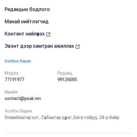
Редакцын бодлого
Манай нийтлэгчид
Контент нийлүүлэх
Эвэнт дээр хамтран ажиллах
Холбоо барих
Мэдээ
Редакц
77191977
99126085
Имэйл
contact@peak.mn
Холбоо барих
Улаанбаатар хот, Сүхбаатар дүүрэг, Бага тойруу, 24-р байр