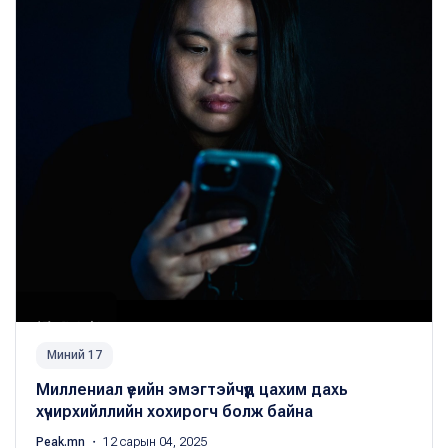
Миний 17
Миллениал үеийн эмэгтэйчүүд цахим дахь
хүчирхийллийн хохирогч болж байна
Peak.mn
・ 12 сарын 04, 2025