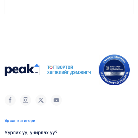
Үндсэн категори
Уурлах уу, учирлах уу?