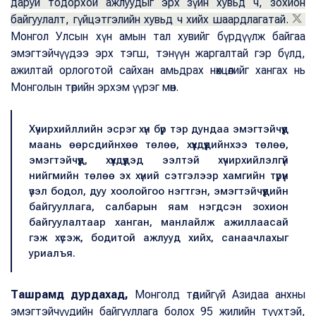
даруй тодорхой ажлуудыг эрх зүйн хувьд ч, зохион
байгуулалт, гүйцэтгэлийн хувьд ч хийх шаардлагатай.
Монгол Улсын хүн амын тал хувийг бүрдүүлж байгаа
эмэгтэйчүүдээ эрх тэгш, тэнүүн жаргалтай гэр бүлд,
ажилтай орлоготой сайхан амьдрах нөхцөлийг хангах нь
Монголын төрийн эрхэм үүрэг мөн.
Хүчирхийллийн эсрэг хүн бүр тэр дундаа эмэгтэйчүүд
маань өөрсдийнхөө төлөө, хүүхдүүдийнхээ төлөө,
эмэгтэйчүүд, хүүхдүүдэд ээлтэй хүчирхийлэлгүй
нийгмийн төлөө эх хүний сэтгэлээр хамгийн түрүүн
үзэл бодол, дуу хоолойгоо нэгтгэн, эмэгтэйчүүдийн
байгууллага, салбарын яам нэгдсэн зохион
байгуулалтаар ханган, манлайлж ажиллаасай
гэж хүсэж, бодитой ажлууд хийх, санаачлахыг
уриалъя.
Ташрамд дурдахад,
Монголд төдийгүй Азидаа анхны
эмэгтэйчүүдийн байгууллага болох 95 жилийн түүхтэй,