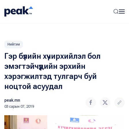
Нийгэм
Гэр бүлийн хүчирхийлэл бол
эмэгтэйчүүдийн эрхийн
хэрэгжилтэд тулгарч буй
ноцтой асуудал
peak.mn
03 сарын 07, 2019