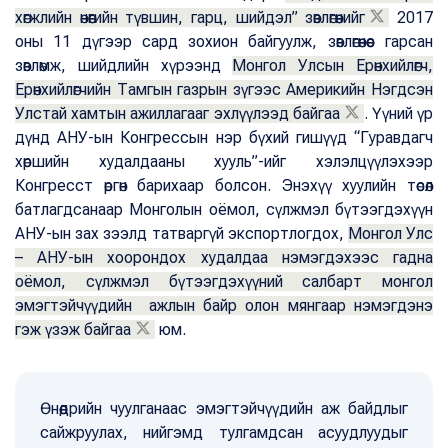
хөгжлийн өнөөгийн түвшин, гарц, шийдэл” зөвлөгөөнийг
2017
оны 11 дүгээр сард зохион байгуулж, зөвлөгөөнөөс гарсан
зөвлөмж, шийдлийн хүрээнд
Монгол Улсын Ерөнхийлөгч,
Ерөнхийлөгчийн Тамгын газрын зүгээс Америкийн Нэгдсэн
Улстай хамтын ажиллагааг эхлүүлээд байгаа
. Үүний үр
дүнд АНУ-ын Конгрессын нэр бүхий гишүүд “Гуравдагч
хөршийн худалдааны хууль”-ийг хэлэлцүүлэхээр
Конгресст өргөн барихаар болсон. Энэхүү хуулийн төсөл
батлагдсанаар Монголын оёмол, сүлжмэл бүтээгдэхүүн
АНУ-ын зах зээлд татваргүй экспортлогдох,
Монгол Улс
– АНУ-ын хоорондох худалдаа нэмэгдэхээс гадна
оёмол, сүлжмэл бүтээгдэхүүний салбарт монгол
эмэгтэйчүүдийн ажлын байр олон мянгаар нэмэгдэнэ
гэж үзэж байгаа
юм.
Өнөөдрийн чуулганаас эмэгтэйчүүдийн аж байдлыг
сайжруулах, нийгэмд тулгамдсан асуудлуудыг