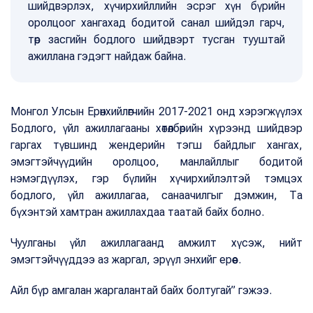
шийдвэрлэх, хүчирхийллийн эсрэг хүн бүрийн
оролцоог хангахад бодитой санал шийдэл гарч,
төр засгийн бодлого шийдвэрт тусган тууштай
ажиллана гэдэгт найдаж байна.
Монгол Улсын Ерөнхийлөгчийн 2017-2021 онд хэрэгжүүлэх
Бодлого, үйл ажиллагааны хөтөлбөрийн хүрээнд шийдвэр
гаргах түвшинд жендерийн тэгш байдлыг хангах,
эмэгтэйчүүдийн оролцоо, манлайллыг бодитой
нэмэгдүүлэх, гэр бүлийн хүчирхийлэлтэй тэмцэх
бодлого, үйл ажиллагаа, санаачилгыг дэмжин, Та
бүхэнтэй хамтран ажиллахдаа таатай байх болно.
Чуулганы үйл ажиллагаанд амжилт хүсэж, нийт
эмэгтэйчүүддээ аз жаргал, эрүүл энхийг ерөөе.
Айл бүр амгалан жаргалантай байх болтугай” гэжээ.