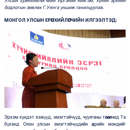
Улсын Ерөнхийлөгчийн Иргэний нийгэм, хүний эрхийн
бодлогын зөвлөх Г.Уянга уншиж танилцуулав.
МОНГОЛ УЛСЫН ЕРӨНХИЙЛӨГЧИЙН ИЛГЭЭЛТЭД:
Эрхэм хүндэт ээжүүд, эмэгтэйчүүд, чуулганы төлөөлөгчид Та
бүхэнд Олон улсын эмэгтэйчүүдийн өдрийн мэндийг