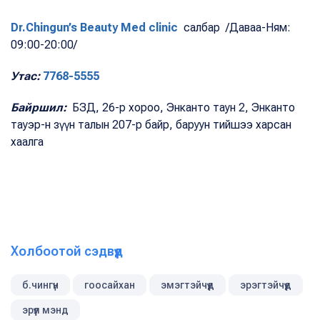
Dr.Chingun’s Beauty Med clinic
салбар /Даваа-Ням:
09:00-20:00/
Утас:
7768-5555
Байршил:
БЗД, 26-р хороо, Энканто таун 2, Энканто
тауэр-н зүүн талын 207-р байр, баруун тийшээ харсан
хаалга
Холбоотой сэдвүүд
б.чингүн
гоосайхан
эмэгтэйчүүд
эрэгтэйчүүд
эрүүл мэнд