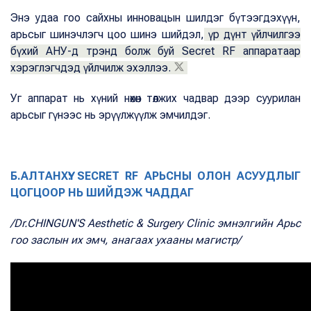
Энэ удаа гоо сайхны инновацын шилдэг бүтээгдэхүүн,
арьсыг шинэчлэгч цоо шинэ шийдэл,
үр дүнт үйлчилгээ
бүхий АНУ-д трэнд болж буй Secret RF аппаратаар
хэрэглэгчдэд үйлчилж эхэллээ.
Уг аппарат нь хүний нөхөн төлжих чадвар дээр суурилан
арьсыг гүнээс нь эрүүлжүүлж эмчилдэг.
Б.АЛТАНХҮҮ: SECRET RF АРЬСНЫ ОЛОН АСУУДЛЫГ
ЦОГЦООР НЬ ШИЙДЭЖ ЧАДДАГ
/Dr.CHINGUN'S Aesthetic & Surgery Clinic эмнэлгийн Арьс
гоо заслын их эмч, анагаах ухааны магистр/