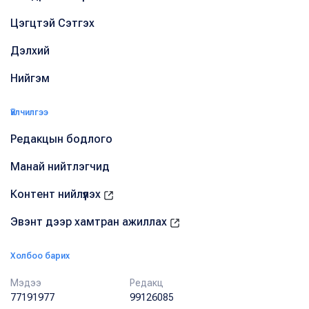
Цэгцтэй Сэтгэх
Дэлхий
Нийгэм
Үйлчилгээ
Редакцын бодлого
Манай нийтлэгчид
Контент нийлүүлэх
Эвэнт дээр хамтран ажиллах
Холбоо барих
Мэдээ
Редакц
77191977
99126085