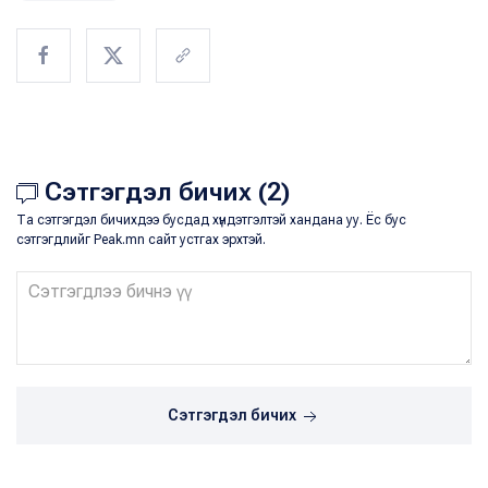
Сэтгэгдэл бичих (2)
Та сэтгэгдэл бичихдээ бусдад хүндэтгэлтэй хандана уу. Ёс бус
сэтгэгдлийг Peak.mn сайт устгах эрхтэй.
Сэтгэгдэл бичих