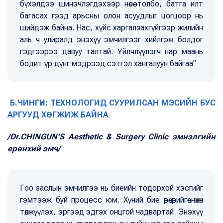
бүхэлдээ шинэчлэгдэхээр нөсөө толбо, батга илт
багасах гээд арьсны олон асуудлыг цогцоор нь
шийдэж байна. Нас, хүйс харгалзахгүйгээр жилийн
аль ч улиралд энэхүү эмчилгээг хийлгэж болдог
гэдгээрээ давуу талтай. Үйлчлүүлэгч нар маань
бодит үр дүнг мэдрээд сэтгэл хангалуун байгаа”
Б.ЧИНГҮН: ТЕХНОЛОГИД СУУРИЛСАН МЭСИЙН БУС
АРГУУД ХӨГЖИЖ БАЙНА
/Dr.CHINGUN'S Aesthetic & Surgery Clinic эмнэлгийн
ерөнхий эмч/
Гоо заслын эмчилгээ нь биеийн тодорхой хэсгийг
гэмтээж буй процесс юм. Хүний бие өөрөө өөрийгөө нөхөн
төлжүүлэх, эргээд эдгэх онцгой чадвартай. Энэхүү