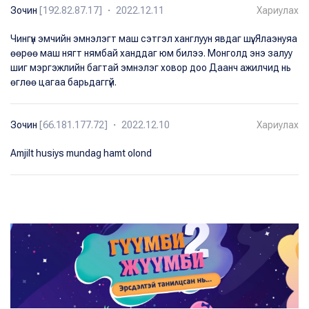
Зочин
[192.82.87.17] ・ 2022.12.11
Хариулах
Чингүн эмчийн эмнэлэгт маш сэтгэл ханглуун явдаг шүү. Ялаэнуяа
өөрөө маш нягт нямбай ханддаг юм билээ. Монголд энэ залуу
шиг мэргэжлийн багтай эмнэлэг ховор доо Даанч ажилчид нь
өглөө цагаа барьдаггүй.
Зочин
[66.181.177.72] ・ 2022.12.10
Хариулах
Amjilt husiys mundag hamt olond