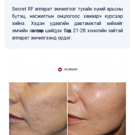
Secret RF аппарат эмчилгээг тухайн хүний арьсны
бүтэц, насжилтын онцлогоос хамаарч курсээр
хийнэ. Хэдэн удаагийн давтамжтай хийхийг
эмчийн зөвлөгөөнөөр шийдэх бөгөөд 21-28 хоногийн зайтай
аппарат эмчилгээнд ордог.