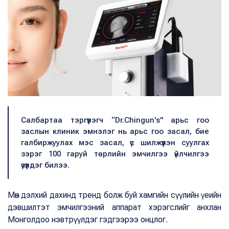
Салбартаа тэргүүлэгч “Dr.Chingun's" арьс гоо
заслын клиник эмнэлэг нь арьс гоо засал, бие
галбиржуулах мэс засал, үс шилжүүлэн суулгах
зэрэг 100 гаруй төрлийн эмчилгээ үйлчилгээ
үзүүлдэг билээ.
Мөн дэлхий дахинд тренд болж буй хамгийн сүүлийн үеийн
дэвшилтэт эмчилгээний аппарат хэрэгслийг анхлан
Монголдоо нэвтрүүлдэг гэдгээрээ онцлог.