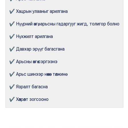
✔
Хацрын улааныг арилгана
✔
Нүүрний өнгө, арьсны гадаргууг жигд, толигор болно
✔
Нүхжилт арилгана
✔
Давхар эрүүг багасгана
✔
Арьсны өнгө сэргээнэ
✔
Арьс шинээр нөхөн төлжинө
✔
Язралт багасна
✔
Хөлрөлт зогсооно