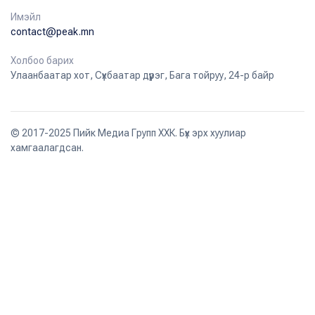
Имэйл
contact@peak.mn
Холбоо барих
Улаанбаатар хот, Сүхбаатар дүүрэг, Бага тойруу, 24-р байр
© 2017-2025 Пийк Медиа Групп ХХК. Бүх эрх хуулиар
хамгаалагдсан.