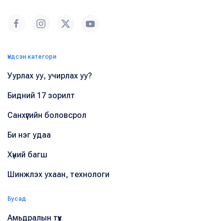
Үндсэн категори
Уурлах уу, учирлах уу?
Бидний 17 зорилт
Санхүүгийн боловсрол
Би нэг удаа
Хүний багш
Шинжлэх ухаан, технологи
Бусад
Амьдралын түүх