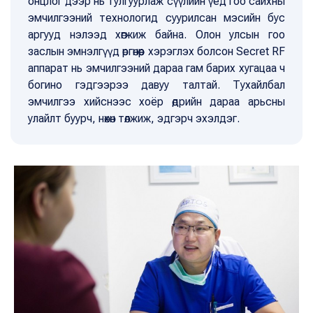
онцлог дээр нь тулгуурлаж сүүлийн үед гоо сайхны
эмчилгээний технологид суурилсан мэсийн бус
аргууд нэлээд хөгжиж байна. Олон улсын гоо
заслын эмнэлгүүд өргөнөөр хэрэглэх болсон Secret RF
аппарат нь эмчилгээний дараа гам барих хугацаа ч
богино гэдгээрээ давуу талтай. Тухайлбал
эмчилгээ хийснээс хоёр өдрийн дараа арьсны
улайлт буурч, нөхөн төлжиж, эдгэрч эхэлдэг.