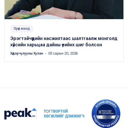
Эрүүл мэнд
Эрэгтэйчүүдийн насжилтаас шалтгаалж монголд
хүйсийн харьцаа дайны үеийнх шиг болсон
Хүдэрчулууны Хулан
・ 03 сарын 20, 2026