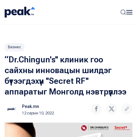
Бизнес
“Dr.Chingun's" клиник гоо
сайхны инновацын шилдэг
бүтээгдэхүүн "Secret RF"
аппаратыг Монголд нэвтрүүллээ
Peak.mn
12 сарын 10, 2022