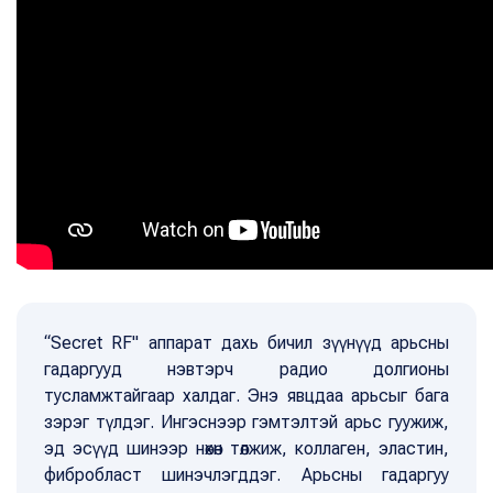
“Secret RF" аппарат дахь бичил зүүнүүд арьсны
гадаргууд нэвтэрч радио долгионы
тусламжтайгаар халдаг. Энэ явцдаа арьсыг бага
зэрэг түлдэг. Ингэснээр гэмтэлтэй арьс гуужиж,
эд эсүүд шинээр нөхөн төлжиж, коллаген, эластин,
фибробласт шинэчлэгддэг. Арьсны гадаргуу