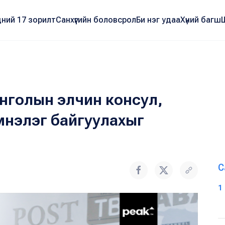
ний 17 зорилт
Санхүүгийн боловсрол
Би нэг удаа
Хүний багш
голын элчин консул,
мнэлэг байгуулахыг
С
1