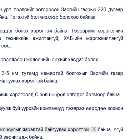
ын урт тээврийг зогсоосон Засгийн газрын 320 дугаар
на. Тэгэхгүй бол үнэхээр болохоо байлаа.
оцдог болох хэрэгтэй байна. Тэээврийн хэрэгслийн
р техникийн ажилтангүй, ХАБ-ийн мэргэжилтэнгүй
гсоо.
эвэрлэсэн жолоочийн эрхийг хасдаг болох.
 2-5 км тутамд камертай болгохыг Засгийн газар
йлгүүлэх хэрэгтэй байна.
рийн хэрэгсэлд C зөвшөөрөл олгодог болмоор байна.
явуулж буй уурхайн компаниуд тээврээ өөрсдөө зохион
консулыг яаралтай байгуулах хэрэгтэй
байна. Үгүй
й зөрчигдөж байна.