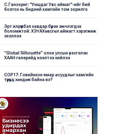
С.Ганзориг: "Уншдаг Увс аймаг"-ийг бий
болгох нь бидний хамгийн том зорилго
Эрт илрүүлбэл хавдар бүрэн эмчлэгдэх
боломжтой: ХЭҮА​Хөвсгөл аймагт хэрэгжиж
эхэллээ
“Global Silhouette” олон улсын үзэсгэлэн
ХААН галерейд нээлтээ хийлээ
COP17: Говийнхон ямар асуудлыг хамгийн
түрүүнд хөндөж байна вэ?