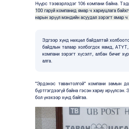
Нүүрс тээвэрлэдэг 106 компани байна. Тэдг
100 гаруй компанид ямар ч хариуцлага байх
нарын эрүүл мэндийн асуудал зэрэгт ямар ч 
Эдгээр хүнд нөхцөл байдалтай холбоото
байдлын талаар холбогдох яамд, АТҮТ,
компани зэрэгт хүсэлт, албан бичиг хү
алга.
"Эрдэнэс тавантолгой" компани замын до
бүртгэгдээгүй байна гэсэн хариу ирүүлсэн. Э
бол үнэхээр хүнд байгаа.