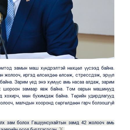
мтод замын маш хүндрэлтэй нөхцөл үүсээд байна.
ан жолооч, иргэд өлсөхдөө өлсөж, стрессдэж, эрүүл
айна. Зарим үед энэ хүмүүс амь насаа алдаж, зарим
уж шороон замаар явж байна. Том оврын машинууд
д хохирч, мөн бухимдаж байна. Төрийн удирдлагууд
жолооч, малчдын хооронд сөргөлдөөн гарч болзошгүй
лх зам болох Гашуунсухайтын замд 42 жолооч амь
тээврийн осол бүртгэгдсэн.