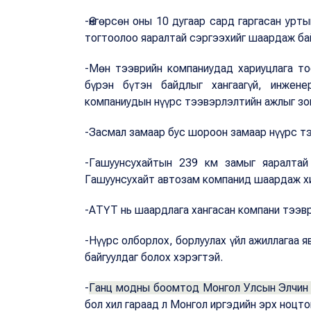
-Өнгөрсөн оны 10 дугаар сард гаргасан урт
тогтоолоо яаралтай сэргээхийг шаардаж бай
-Мөн тээврийн компаниудад хариуцлага то
бүрэн бүтэн байдлыг хангаагүй, инжене
компаниудын нүүрс тээвэрлэлтийн ажлыг зо
-Засмал замаар бус шороон замаар нүүрс тэ
-Гашуунсухайтын 239 км замыг яаралтай
Гашуунсухайт автозам компанид шаардаж хи
-АТҮТ нь шаардлага хангасан компани тээв
-Нүүрс олборлох, борлуулах үйл ажиллагаа 
байгуулдаг болох хэрэгтэй.
-
Ганц модны боомтод Монгол Улсын Элчин 
бол хил гараад л Монгол иргэдийн эрх ноцто