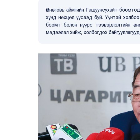
Өмнөговь аймгийн Гашуунсухайт боомто
хүнд нөхцөл үүсээд буй. Үүнтэй холбоо
боомт болон нүүрс тээвэрлэлтийн өнө
мэдээлэл хийж, холбогдох байгууллагуу