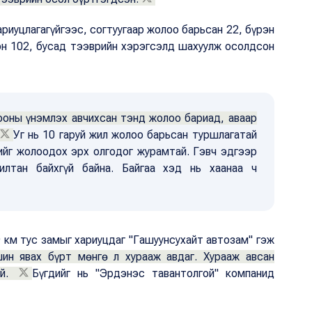
риуцлагагүйгээс, согтуугаар жолоо барьсан 22, бүрэн
он 102, бусад тээврийн хэрэгсэлд шахуулж осолдсон
ооны үнэмлэх авчихсан тэнд жолоо бариад, аваар
Уг нь 10 гаруй жил жолоо барьсан туршлагатай
ийг жолоодох эрх олгодог журамтай. Гэвч эдгээр
илтан байхгүй байна. Байгаа хэд нь хаанаа ч
 км тус замыг хариуцдаг "Гашуунсухайт автозам" гэж
ин явах бүрт мөнгө л хурааж авдаг. Хурааж авсан
үй.
Бүгдийг нь "Эрдэнэс тавантолгой" компанид