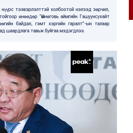
д нүүрс тээвэрлэлттэй холбоотой нэлээд зөрчил,
тойгоор өнөөдөр “Өмнөговь аймгийн Гашуунсухайт
өгийн байдал, гэмт хэргийн гаралт”-ын талаар
дад шаардлага тавьж буйгаа мэдэгдлээ.