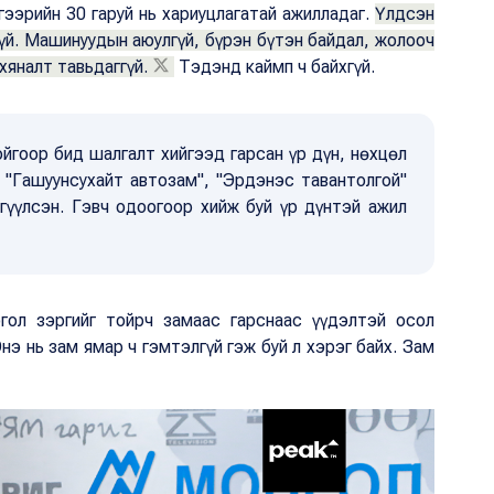
ээрийн 30 гаруй нь хариуцлагатай ажилладаг.
Үлдсэн
гүй. Машинуудын аюулгүй, бүрэн бүтэн байдал, жолооч
хяналт тавьдаггүй.
Тэдэнд каймп ч байхгүй.
йгоор бид шалгалт хийгээд гарсан үр дүн, нөхцөл
 "Гашуунсухайт автозам", "Эрдэнэс тавантолгой"
ргүүлсэн. Гэвч одоогоор хийж буй үр дүнтэй ажил
гол зэргийг тойрч замаас гарснаас үүдэлтэй осол
нэ нь зам ямар ч гэмтэлгүй гэж буй л хэрэг байх. Зам