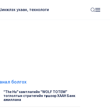
Шинжлэх ухаан, технологи
анал болгох
“The Hu" хамтлагийн “WOLF TOTEM”
тоглолтын стратегийн түншээр ХААН Банк
ажиллана