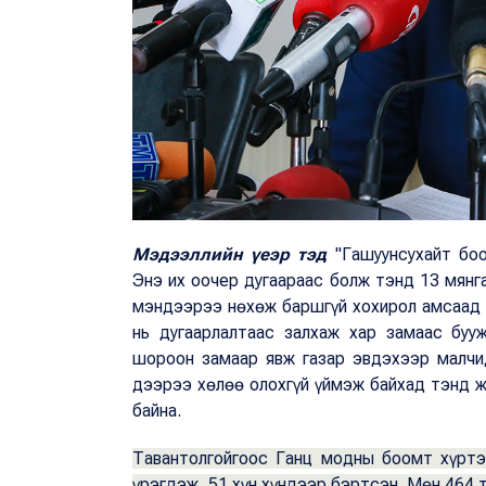
Мэдээллийн үеэр тэд
"Гашуунсухайт боо
Энэ их оочер дугаараас болж тэнд 13 мянг
мэндээрээ нөхөж баршгүй хохирол амсаад б
нь дугаарлалтаас залхаж хар замаас бу
шороон замаар явж газар эвдэхээр малчи
дээрээ хөлөө олохгүй үймэж байхад тэнд 
байна.
Тавантолгойгоос Ганц модны боомт хүртэ
үрэгдэж, 51 хүн хүндээр бэртсэн. Мөн 464 