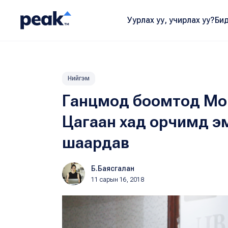
Уурлах уу, учирлах уу?
Бид
Нийгэм
Ганцмод боомтод Мон
Цагаан хад орчимд э
шаардав
Б.Баясгалан
11 сарын 16, 2018