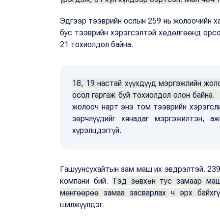
Эдгээр тээврийн ослын 259 нь жолоочийн ха
бус тээврийн хэрэгсэлтэй хөдөлгөөнд орс
21 тохиолдол байна.
18, 19 настай хүүхдүүд мэргэжлийн жол
осол гаргаж буй тохиолдол олон байна.
жолооч нарт энэ том тээврийн хэрэгсл
зөрчлүүдийг хянадаг мэргэжилтэн, аж
хүрэлцдэггүй.
Гашуунсухайтын зам маш их эвдрэлтэй. 239
компани бий.
Тэд зөвхөн тус замаар маш
мөнгөөрөө замаа засварлах ч эрх байхг
шилжүүлдэг.