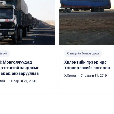
йгэм
Санхүүгийн боловсрол
Я: Монголчуудад
Хилэнтийн гүүрээр нүүрс
дэтгэлтэй хандахыг
тээвэрлэхийг зогсоов
тадад анхаарууллаа
Х.Оргил
・ 01 сарын 11, 2019
ргил
・ 08 сарын 21, 2020