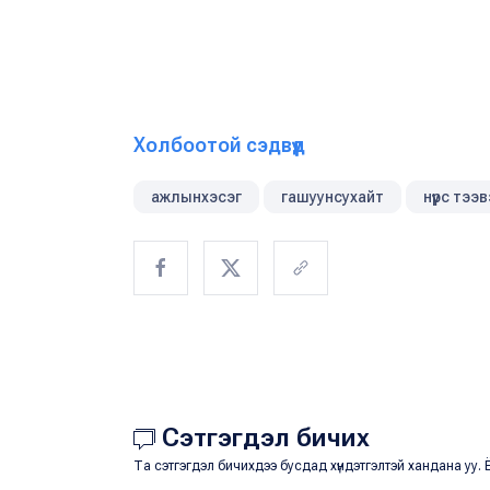
Холбоотой сэдвүүд
ажлынхэсэг
гашуунсухайт
нүүрс тэ
Сэтгэгдэл бичих
Та сэтгэгдэл бичихдээ бусдад хүндэтгэлтэй хандана уу. Ё