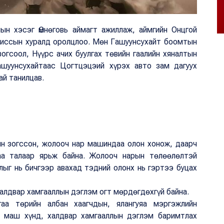
н хэсэг Өмнөговь аймагт ажиллаж, аймгийн Онцгой
миссын хуралд оролцлоо. Мөн Гашуунсухайт боомтын
зогсоол, Нүүрс ачих буулгах төвийн гаалийн хяналтын
шуунсухайтаас Цогтцэцэий хүрэх авто зам дагуух
ай танилцав.
н зогссон, жолооч нар машиндаа олон хонож, даарч
аа талаар ярьж байна. Жолооч нарын төлөөлөлтэй
лыг нь бичгээр авахад тэдний олонх нь гэртээ буцах
халдвар хамгааллын дэглэм огт мөрдөгдөхгүй байна.
аа төрийн албан хаагчдын, ялангуяа мэргэжлийн
л маш хүнд, халдвар хамгааллын дэглэм баримтлах