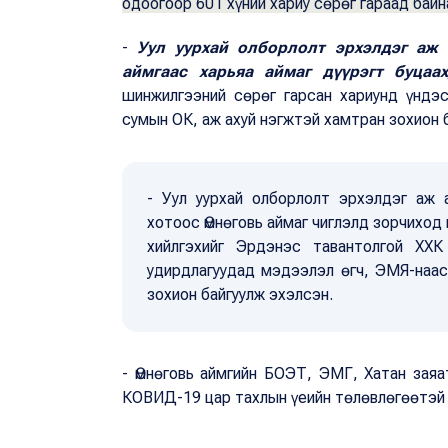
одоогоор 601 хүний хариу сөрөг гараад байн
-
Уул уурхай олборлолт эрхэлдэг аж
аймгаас харьяа аймаг дүүрэгт буцаа
шинжилгээний сөрөг гарсан хариунд үндэ
сумын ОК, аж ахуй нэгжтэй хамтран зохион б
- Уул уурхай олборлолт эрхэлдэг аж 
хотоос Өмнөговь аймаг чиглэлд зорчиход
хийлгэхийг Эрдэнэс тавантолгой ХХК
удирдлагуудад мэдээлэл өгч, ЭМЯ-наа
зохион байгуулж эхэлсэн.
- Өмнөговь аймгийн БОЭТ, ЭМГ, Хатан заяа
КОВИД-19 цар тахлын үеийн төлөвлөгөөтэй 