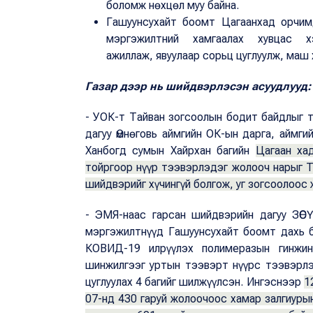
боломж нөхцөл муу байна.
Гашуунсухайт боомт Цагаанхад орчим
мэргэжилтний хамгаалах хувцас 
ажиллаж, явуулаар сорьц цуглуулж, маш
Газар дээр нь шийдвэрлэсэн асуудлууд:
- УОК-т Тайван зогсоолын бодит байдлыг 
дагуу Өмнөговь аймгийн ОК-ын дарга, аймги
Ханбогд сумын Хайрхан багийн
Цагаан ха
тойргоор нүүр тээвэрлэдэг жолооч нарыг Т
шийдвэрийг хүчингүй болгож, уг зогсоолоос 
- ЭМЯ-наас гарсан шийдвэрийн дагуу ЗӨС
мэргэжилтнүүд Гашуунсухайт боомт дахь 
КОВИД-19 илрүүлэх полимеразын гинжин
шинжилгээг уртын тээвэрт нүүрс тээвэрл
цуглуулах 4 багийг шилжүүлсэн. Ингэснээр
1
07-нд 430 гаруй жолоочоос хамар залгиуры