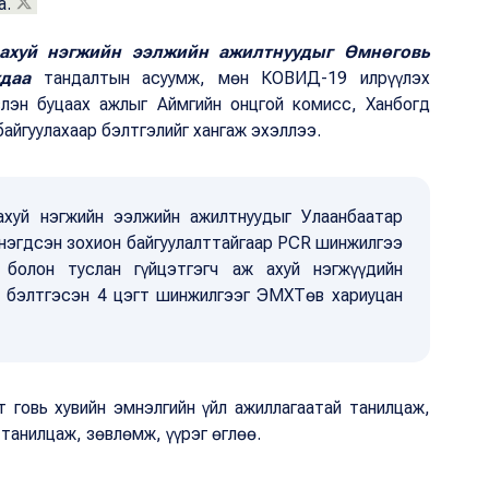
а.
 ахуй нэгжийн ээлжийн ажилтнуудыг Өмнөговь
хдаа
тандалтын асуумж, мөн КОВИД-19 илрүүлэх
слэн буцаах ажлыг Аймгийн онцгой комисс, Ханбогд
айгуулахаар бэлтгэлийг хангаж эхэллээ.
ахуй нэгжийн ээлжийн ажилтнуудыг Улаанбаатар
 нэгдсэн зохион байгуулалттайгаар PСR шинжилгээ
 болон туслан гүйцэтгэгч аж ахуй нэгжүүдийн
с бэлтгэсэн 4 цэгт шинжилгээг ЭМХТөв хариуцан
т говь хувийн эмнэлгийн үйл ажиллагаатай танилцаж,
танилцаж, зөвлөмж, үүрэг өглөө.