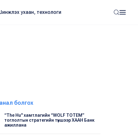
Шинжлэх ухаан, технологи
анал болгох
“The Hu" хамтлагийн “WOLF TOTEM”
тоглолтын стратегийн түншээр ХААН Банк
ажиллана