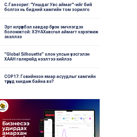
С.Ганзориг: "Уншдаг Увс аймаг"-ийг бий
болгох нь бидний хамгийн том зорилго
Эрт илрүүлбэл хавдар бүрэн эмчлэгдэх
боломжтой: ХЭҮА​Хөвсгөл аймагт хэрэгжиж
эхэллээ
“Global Silhouette” олон улсын үзэсгэлэн
ХААН галерейд нээлтээ хийлээ
COP17: Говийнхон ямар асуудлыг хамгийн
түрүүнд хөндөж байна вэ?