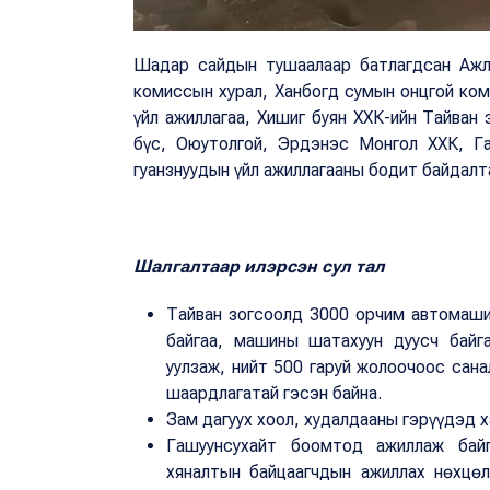
Шадар сайдын тушаалаар батлагдсан Ажлы
комиссын хурал, Ханбогд сумын онцгой ко
үйл ажиллагаа, Хишиг буян ХХК-ийн Тайван 
бүс, Оюутолгой, Эрдэнэс Монгол ХХК, Га
гуанзнуудын үйл ажиллагааны бодит байдалт
Шалгалтаар илэрсэн сул тал
Тайван зогсоолд 3000 орчим автомаши
байгаа, машины шатахуун дуусч байг
уулзаж, нийт 500 гаруй жолоочоос сана
шаардлагатай гэсэн байна.
Зам дагуух хоол, худалдааны гэрүүдэд 
Гашуунсухайт боомтод ажиллаж байг
хяналтын байцаагчдын ажиллах нөхцө