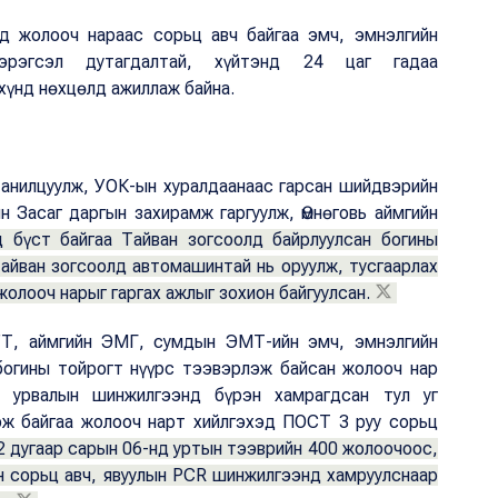
д жолооч нараас сорьц авч байгаа эмч, эмнэлгийн
хэрэгсэл дутагдалтай, хүйтэнд 24 цаг гадаа
 хүнд нөхцөлд ажиллаж байна.
танилцуулж, УОК-ын хуралдаанаас гарсан шийдвэрийн
йн Засаг даргын захирамж гаргуулж, Өмнөговь аймгийн
д бүст байгаа Тайван зогсоолд байрлуулсан богины
айван зогсоолд автомашинтай нь оруулж, тусгаарлах
жолооч нарыг гаргах ажлыг зохион байгуулсан.
ҮТ, аймгийн ЭМГ, сумдын ЭМТ-ийн эмч, эмнэлгийн
богины тойрогт нүүрс тээвэрлэж байсан жолооч нар
 урвалын шинжилгээнд бүрэн хамрагдсан тул уг
эж байгаа жолооч нарт хийлгэхэд ПОСТ 3 руу сорьц
2 дугаар сарын 06-нд уртын тээврийн 400 жолоочоос,
н сорьц авч, явуулын PCR шинжилгээнд хамруулснаар