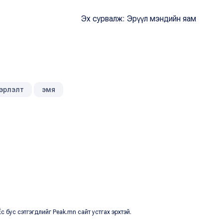
Эх сурвалж: Эрүүл мэндийн яам
эвэрлэлт
эмя
с бус сэтгэгдлийг Peak.mn сайт устгах эрхтэй.