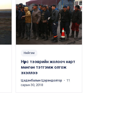
Нийгэм
Нийгэм
Нүүрс тээврийн жолооч нарт
Нүүрс тээвр
мөнгөн тэтгэмж олгож
зөвшөөрли
эхэллээ
явц нээлт
Цэдэнбалын Цэрэндолгор
・ 11
Х.Оргил
・ 04 с
сарын 30, 2018