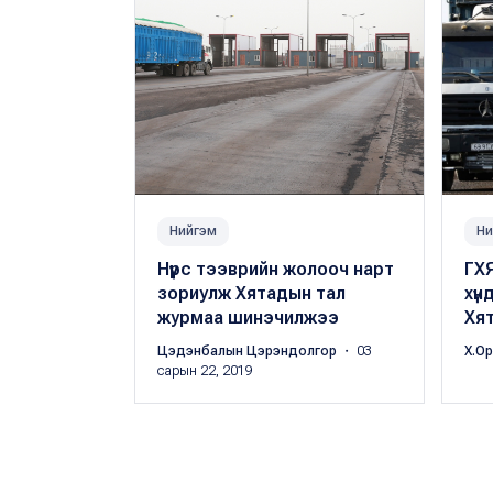
Нийгэм
Ни
Нүүрс тээврийн жолооч нарт
ГХ
зориулж Хятадын тал
хүн
журмаа шинэчилжээ
Хя
Цэдэнбалын Цэрэндолгор
・ 03
Х.О
сарын 22, 2019