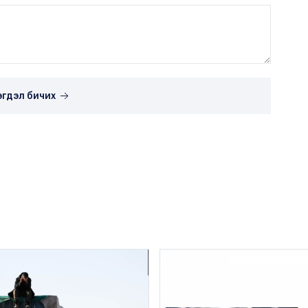
эгдэл бичих