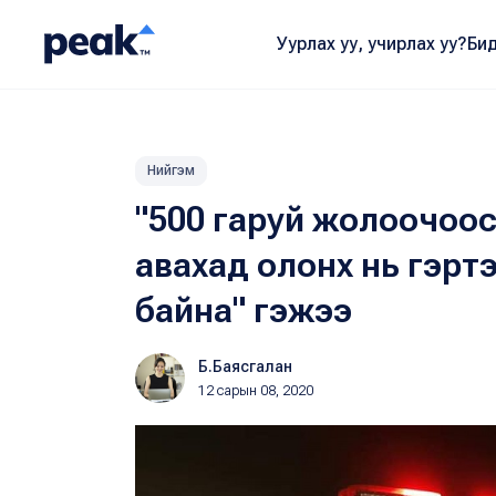
Уурлах уу, учирлах уу?
Бид
Нийгэм
"500 гаруй жолоочоос
авахад олонх нь гэрт
байна" гэжээ
Б.Баясгалан
12 сарын 08, 2020