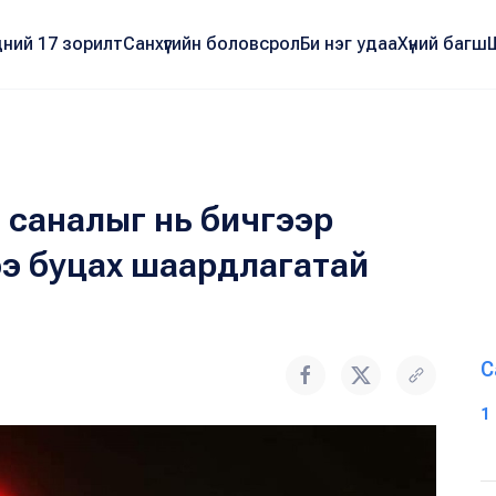
ний 17 зорилт
Санхүүгийн боловсрол
Би нэг удаа
Хүний багш
 саналыг нь бичгээр
ээ буцах шаардлагатай
С
1