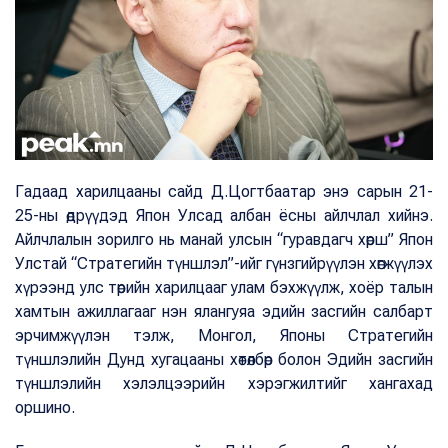
Гадаад харилцааны сайд Д.Цогтбаатар энэ сарын 21-
25-ны өдрүүдэд Япон Улсад албан ёсны айлчлал хийнэ.
Айлчлалын зорилго нь манай улсын “гуравдагч хөрш” Япон
Улстай “Стратегийн түншлэл”-ийг гүнзгийрүүлэн хөгжүүлэх
хүрээнд улс төрийн харилцааг улам бэхжүүлж, хоёр талын
хамтын ажиллагааг нэн ялангуяа эдийн засгийн салбарт
эрчимжүүлэн тэлж, Монгол, Японы Стратегийн
түншлэлийн Дунд хугацааны хөтөлбөр болон Эдийн засгийн
түншлэлийн хэлэлцээрийн хэрэгжилтийг хангахад
оршино.