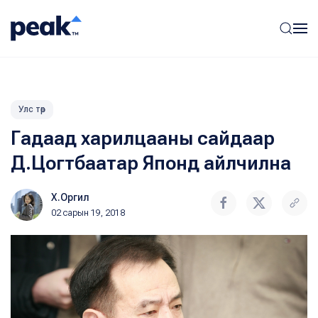
Улс төр
Гадаад харилцааны сайдаар
Д.Цогтбаатар Японд айлчилна
Х.Оргил
02 сарын 19, 2018