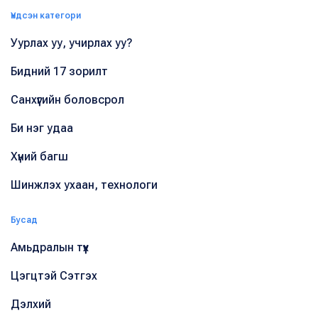
Үндсэн категори
Уурлах уу, учирлах уу?
Бидний 17 зорилт
Санхүүгийн боловсрол
Би нэг удаа
Хүний багш
Шинжлэх ухаан, технологи
Бусад
Амьдралын түүх
Цэгцтэй Сэтгэх
Дэлхий