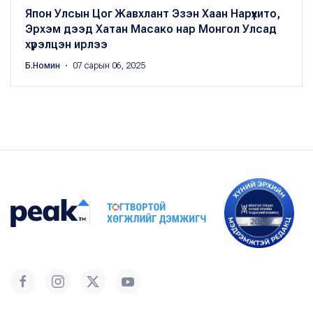
Япон Улсын Цог Жавхлант Эзэн Хаан Нарүхито,
Эрхэм дээд Хатан Масако нар Монгол Улсад
хүрэлцэн ирлээ
Б.Номин
・ 07 сарын 06, 2025