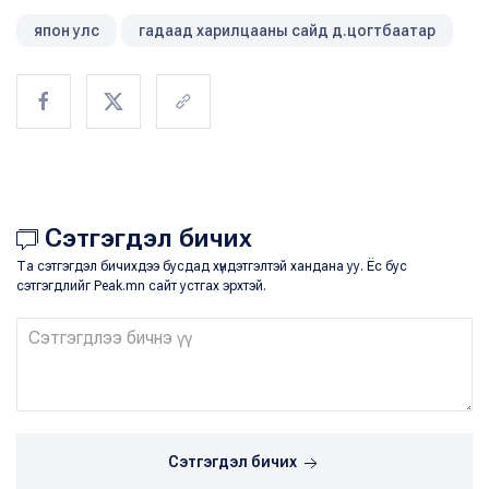
япон улс
гадаад харилцааны сайд д.цогтбаатар
Сэтгэгдэл бичих
Та сэтгэгдэл бичихдээ бусдад хүндэтгэлтэй хандана уу. Ёс бус
сэтгэгдлийг Peak.mn сайт устгах эрхтэй.
Сэтгэгдэл бичих