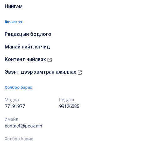
Нийгэм
Үйлчилгээ
Редакцын бодлого
Манай нийтлэгчид
Контент нийлүүлэх
Эвэнт дээр хамтран ажиллах
Холбоо барих
Мэдээ
Редакц
77191977
99126085
Имэйл
contact@peak.mn
Холбоо барих