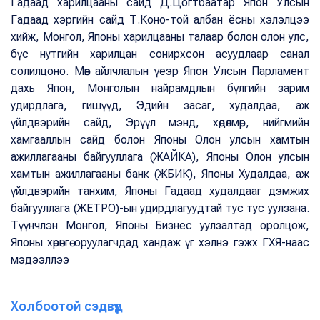
Гадаад харилцааны сайд Д.Цогтбаатар Япон Улсын
Гадаад хэргийн сайд Т.Коно-той албан ёсны хэлэлцээ
хийж, Монгол, Японы харилцааны талаар болон олон улс,
бүс нутгийн харилцан сонирхсон асуудлаар санал
солилцоно. Мөн айлчлалын үеэр Япон Улсын Парламент
дахь Япон, Монголын найрамдлын бүлгийн зарим
удирдлага, гишүүд, Эдийн засаг, худалдаа, аж
үйлдвэрийн сайд, Эрүүл мэнд, хөдөлмөр, нийгмийн
хамгааллын сайд болон Японы Олон улсын хамтын
ажиллагааны байгууллага (ЖАЙКА), Японы Олон улсын
хамтын ажиллагааны банк (ЖБИК), Японы Худалдаа, аж
үйлдвэрийн танхим, Японы Гадаад худалдааг дэмжих
байгууллага (ЖЕТРО)-ын удирдлагуудтай тус тус уулзана.
Түүнчлэн Монгол, Японы Бизнес уулзалтад оролцож,
Японы хөрөнгө оруулагчдад хандаж үг хэлнэ гэжх ГХЯ-наас
мэдээллээ
Холбоотой сэдвүүд