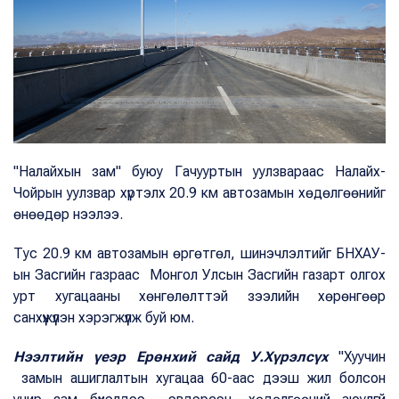
"Налайхын зам" буюу Гачууртын уулзвараас Налайх-
Чойрын уулзвар хүртэлх 20.9 км автозамын хөдөлгөөнийг
өнөөдөр нээлээ.
Тус 20.9 км автозамын өргөтгөл, шинэчлэлтийг БНХАУ-
ын Засгийн газраас Монгол Улсын Засгийн газарт олгох
урт хугацааны хөнгөлөлттэй зээлийн хөрөнгөөр
санхүүжүүлэн хэрэгжүүлж буй юм.
Нээлтийн үеэр Ерөнхий сайд У.Хүрэлсүх
"Хуучин
замын ашиглалтын хугацаа 60-аас дээш жил болсон