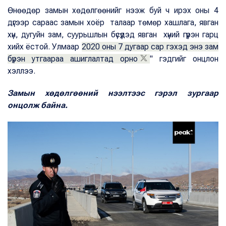
Өнөөдөр замын хөдөлгөөнийг нээж буй ч ирэх оны 4
дүгээр сараас замын хоёр талаар төмөр хашлага, явган
хүн, дугуйн зам, суурьшлын бүсүүдэд явган хүний гүүрэн гарц
хийх ёстой. Улмаар
2020 оны 7 дугаар сар гэхэд энэ зам
бүрэн утгаараа ашиглалтад орно
" гэдгийг онцлон
хэллээ.
Замын хөдөлгөөний нээлтээс гэрэл зургаар
онцолж байна.