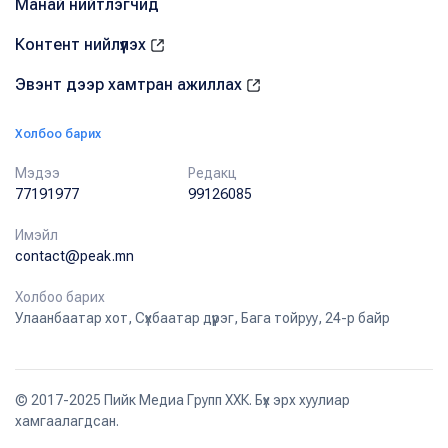
Манай нийтлэгчид
Контент нийлүүлэх
Эвэнт дээр хамтран ажиллах
Холбоо барих
Мэдээ
Редакц
77191977
99126085
Имэйл
contact@peak.mn
Холбоо барих
Улаанбаатар хот, Сүхбаатар дүүрэг, Бага тойруу, 24-р байр
© 2017-2025 Пийк Медиа Групп ХХК. Бүх эрх хуулиар
хамгаалагдсан.