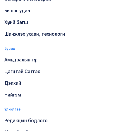
Би нэг удаа
Хүний багш
Шинжлэх ухаан, технологи
Бусад
Амьдралын түүх
Цэгцтэй Сэтгэх
Дэлхий
Нийгэм
Үйлчилгээ
Редакцын бодлого