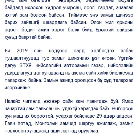
учир зам бүхэлдээ эвдэрсэн, хөдөлгөөний аюулгүй
байдалд ихээхэн хүндрэл учирсан, осол гардаг, ачаалал
ихтэй зам болсон байсан. Тиймээс энэ замыг шинээр
барих зайлшгүй шаардлага байсан. Олон жил ярьсны
эцэст бодит ажил хэрэг болж буйд Ерөнхий сайдын
хувьд баяртай байна.
Би 2019 оны нэдүгээр сард холбогдох албан
тушаалтнуудад тус замыг шинэчлэх үүрэг өгсөн. Үүргийн
дагуу ЗТХЯ, нийслэлийн автозамын газар, нийслэлийн
удирдлагууд цаг хугацаанд нь ажлаа сайн хийж биелүүлсэнд
талархаж байна. Замын ажилд оролцсон бүх хүнд талархал
илэрхийлье.
Налайх чиглэлд үнэхээр сайн зам тавигдаж буй. Ямар
чанартай зам тавьсан нь удахгүй харагдах байх. Өнгөрсөн
зун маш их бороотой, усархаг байснаас 29 өдөр алдсан.
Гэвч Хятад, Монголын замчид шаргуу ажиллаж, замыг
товлосон хугацаанд ашиглалтад орууллаа.