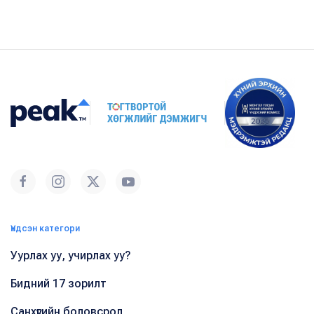
Үндсэн категори
Уурлах уу, учирлах уу?
Бидний 17 зорилт
Санхүүгийн боловсрол