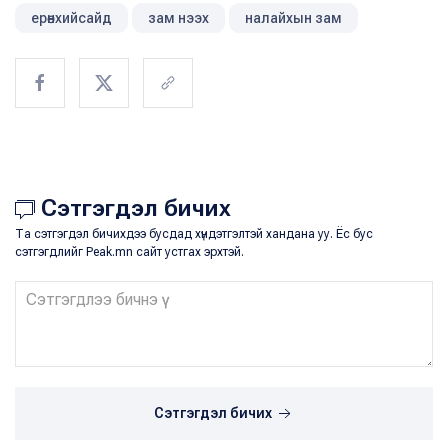
ерөнхийсайд
зам нээх
налайхын зам
Сэтгэгдэл бичих
Та сэтгэгдэл бичихдээ бусдад хүндэтгэлтэй хандана уу. Ёс бус
сэтгэгдлийг Peak.mn сайт устгах эрхтэй.
Сэтгэгдэл бичих