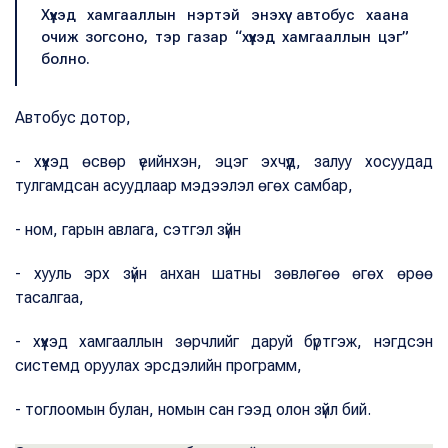
Хүүхэд хамгааллын нэртэй энэхүү автобус хаана
очиж зогсоно, тэр газар “хүүхэд хамгааллын цэг”
болно.
Автобус дотор,
- хүүхэд өсвөр үеийнхэн, эцэг эхчүүд, залуу хосуудад
тулгамдсан асуудлаар мэдээлэл өгөх самбар,
- ном, гарын авлага, сэтгэл зүйн
- хууль эрх зүйн анхан шатны зөвлөгөө өгөх өрөө
тасалгаа,
- хүүхэд хамгааллын зөрчлийг даруй бүртгэж, нэгдсэн
системд оруулах эрсдэлийн программ,
- тоглоомын булан, номын сан гээд олон зүйл бий.