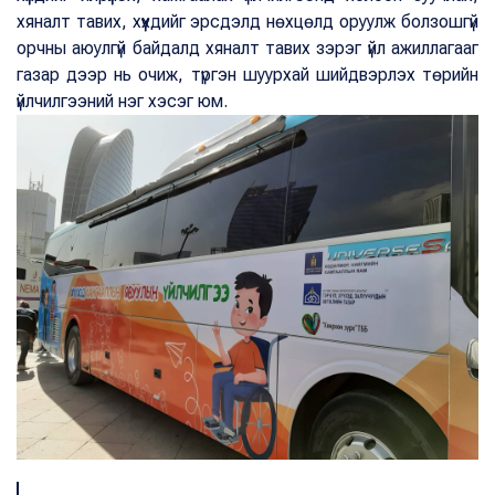
хяналт тавих, хүүхдийг эрсдэлд нөхцөлд оруулж болзошгүй
орчны аюулгүй байдалд хяналт тавих зэрэг үйл ажиллагааг
газар дээр нь очиж, түргэн шуурхай шийдвэрлэх төрийн
үйлчилгээний нэг хэсэг юм.