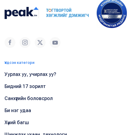
Үндсэн категори
Уурлах уу, учирлах уу?
Бидний 17 зорилт
Санхүүгийн боловсрол
Би нэг удаа
Хүний багш
Шинжлэх ухаан, технологи