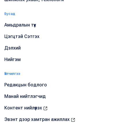
Бусад
Амьдралын түүх
Цэгцтэй Сэтгэх
Дэлхий
Нийгэм
Үйлчилгээ
Редакцын бодлого
Манай нийтлэгчид
Контент нийлүүлэх
Эвэнт дээр хамтран ажиллах