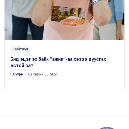
Нийтлэл
Бид эцэг эх байх “ажил”-аа хэзээ дуусгах
ёстой вэ?
Г.Суурь
・ 02 сарын 05, 2025