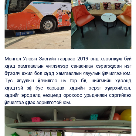
Монгол Улсын Засгийн газраас 2019 онд хэрэгжүүлж буй
хүүхэд хамгааллын чиглэлээр санаачлан хэрэгжүүлсэн нэг
бүтээлч ажил бол хүүхэд хамгааллын явуулын үйлчилгээ юм.
Тус явуулын үйлчилгээ нь гэр бүл, нийгмийн хүрээнд
хүүхэдтэй зүй бус харьцах, хүүхдийн эсрэг хүчирхийлэл,
хүүхдийг эрсдэлд нөхцөлд орохоос урьдчилан сэргийлэх
үйлчилгээ үзүүлэх зорилготой юм.