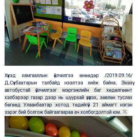
Хүүхэд хамгааллын үйлчилгээ өнөөдөр /2019.09.16/
Д.Сүхбаатарын талбайд нээлтээ хийж байна.
Энэхүү
автобустай үйлчилгээг мэргэжлийн баг хөдөлгөөнт
хэлбэрээр газар дээр нь шуурхай үзүүлэх, зөвлөн туслах
бөгөөд Улаанбаатар хотод төдийгүй 21 аймагт нэгэн
зэрэг бий болгож байгаагаараа ач холбогдолтой юм.