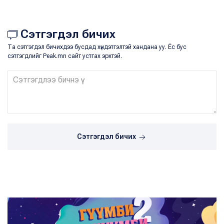
Сэтгэгдэл бичих
Та сэтгэгдэл бичихдээ бусдад хүндэтгэлтэй хандана уу. Ёс бус
сэтгэгдлийг Peak.mn сайт устгах эрхтэй.
Сэтгэгдэл бичих