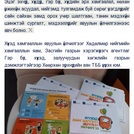
Эцэг эхчүүд, хүүхдүүд, гэр бүл, хүүхдийн эрх хамгаалал, нөхөн
үржихүйн асуудал, нийгэмд тулгамдаж буй сөрөг үзэгдлүүдийг
сайн сайхан замд орох учир шалтгаан, танин мэдэхүйн
шинжтэй сургалт, мэдээллүүдийг явуулын үйлчилгээнээс
авч болно.
Хүүхэд хамгааллын явуулын үйлчилгээг Хөдөлмөр нийгмийн
хамгааллын яам, Засгийн газрын хэрэгжүүлэгч агентлаг
Гэр бүл, хүүхэд, залуучуудын хөгжлийн газрын
дэмжлэгтэйгээр Хөөрхөн зүрхнүүдийн аян ТББ үзүүлэх юм.