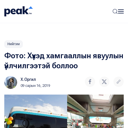
Нийгэм
Фото: Хүүхэд хамгааллын явуулын
үйлчилгээтэй боллоо
Х.Оргил
09 сарын 16, 2019