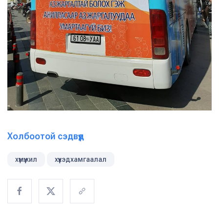
Холбоотой сэдвүүд
хүмүүжил
хүүхэдхамгаалал