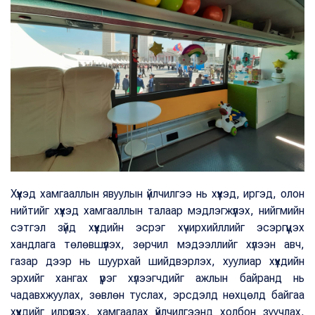
Хүүхэд хамгааллын явуулын үйлчилгээ нь хүүхэд, иргэд, олон
нийтийг хүүхэд хамгааллын талаар мэдлэгжүүлэх, нийгмийн
сэтгэл зүйд хүүхдийн эсрэг хүчирхийллийг эсэргүүцэх
хандлага төлөвшүүлэх, зөрчил мэдээллийг хүлээн авч,
газар дээр нь шуурхай шийдвэрлэх, хуулиар хүүхдийн
эрхийг хангах үүрэг хүлээгчдийг ажлын байранд нь
чадавхжуулах, зөвлөн туслах, эрсдэлд нөхцөлд байгаа
хүүхдийг илрүүлэх, хамгаалах үйлчилгээнд холбон зуучлах,