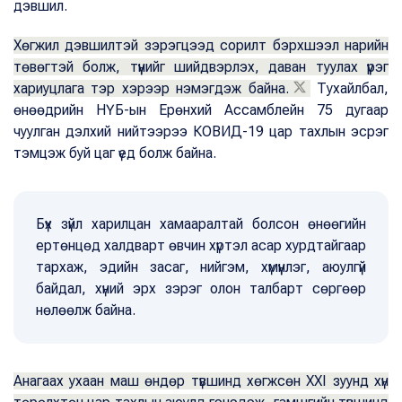
дэвшил.
Хөгжил дэвшилтэй зэрэгцээд сорилт бэрхшээл нарийн
төвөгтэй болж, түүнийг шийдвэрлэх, даван туулах үүрэг
хариуцлага тэр хэрээр нэмэгдэж байна.
Тухайлбал,
өнөөдрийн НҮБ-ын Ерөнхий Ассамблейн 75 дугаар
чуулган дэлхий нийтээрээ КОВИД-19 цар тахлын эсрэг
тэмцэж буй цаг үед болж байна.
Бүх зүйл харилцан хамааралтай болсон өнөөгийн
ертөнцөд халдварт өвчин хүртэл асар хурдтайгаар
тархаж, эдийн засаг, нийгэм, хүмүүнлэг, аюулгүй
байдал, хүний эрх зэрэг олон талбарт сөргөөр
нөлөөлж байна.
Анагаах ухаан маш өндөр түвшинд хөгжсөн XXI зуунд хүн