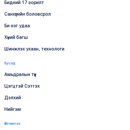
Бидний 17 зорилт
Санхүүгийн боловсрол
Би нэг удаа
Хүний багш
Шинжлэх ухаан, технологи
Бусад
Амьдралын түүх
Цэгцтэй Сэтгэх
Дэлхий
Нийгэм
Үйлчилгээ