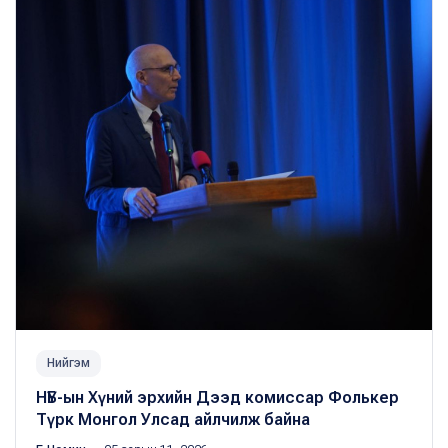
Нийгэм
НҮБ-ын Хүний эрхийн Дээд комиссар Фолькер
Түрк Монгол Улсад айлчилж байна