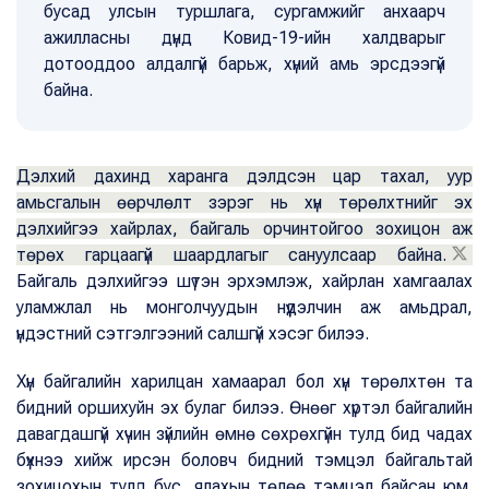
бусад улсын туршлага, сургамжийг анхаарч
ажилласны дүнд Ковид-19-ийн халдварыг
дотооддоо алдалгүй барьж, хүний амь эрсдээгүй
байна.
Дэлхий дахинд харанга дэлдсэн цар тахал, уур
амьсгалын өөрчлөлт зэрэг нь хүн төрөлхтнийг эх
дэлхийгээ хайрлах, байгаль орчинтойгоо зохицон аж
төрөх гарцаагүй шаардлагыг сануулсаар байна.
Байгаль дэлхийгээ шүтэн эрхэмлэж, хайрлан хамгаалах
уламжлал нь монголчуудын нүүдэлчин аж амьдрал,
үндэстний сэтгэлгээний салшгүй хэсэг билээ.
Хүн байгалийн харилцан хамаарал бол хүн төрөлхтөн та
бидний оршихуйн эх булаг билээ. Өнөөг хүртэл байгалийн
давагдашгүй хүчин зүйлийн өмнө сөхрөхгүйн тулд бид чадах
бүхнээ хийж ирсэн боловч бидний тэмцэл байгальтай
зохицохын тулд бус, ялахын төлөө тэмцэл байсан юм.