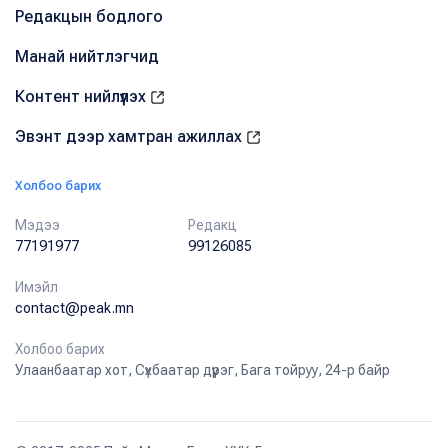
Редакцын бодлого
Манай нийтлэгчид
Контент нийлүүлэх
Эвэнт дээр хамтран ажиллах
Холбоо барих
Мэдээ
Редакц
77191977
99126085
Имэйл
contact@peak.mn
Холбоо барих
Улаанбаатар хот, Сүхбаатар дүүрэг, Бага тойруу, 24-р байр