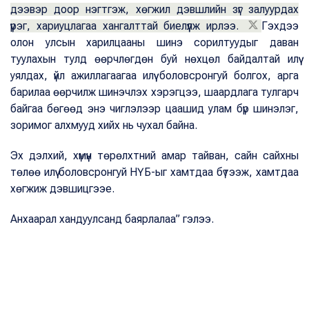
дээвэр доор нэгтгэж, хөгжил дэвшлийн зүг залуурдах
үүрэг, хариуцлагаа хангалттай биелүүлж ирлээ.
Гэхдээ
олон улсын харилцааны шинэ сорилтуудыг даван
туулахын тулд өөрчлөгдөн буй нөхцөл байдалтай илүү
уялдах, үйл ажиллагаагаа илүү боловсронгуй болгох, арга
барилаа өөрчилж шинэчлэх хэрэгцээ, шаардлага тулгарч
байгаа бөгөөд энэ чиглэлээр цаашид улам бүр шинэлэг,
зоримог алхмууд хийх нь чухал байна.
Эх дэлхий, хүмүүн төрөлхтний амар тайван, сайн сайхны
төлөө илүү боловсронгуй НҮБ-ыг хамтдаа бүтээж, хамтдаа
хөгжиж дэвшицгээе.
Анхаарал хандуулсанд баярлалаа” гэлээ.