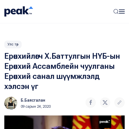
Улс төр
Ерөнхийлөгч Х.Баттулгын НҮБ-ын
Ерөнхий Ассамблейн чуулганы
Ерөнхий санал шүүмжлэлд
хэлсэн үг
Б.Баясгалан
09 сарын 24, 2020