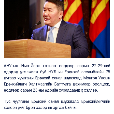
АНУ-ын Нью-Йорк хотноо есдүгээр сарын 22-29-ний
өдрүүдэд үргэлжилж буй НҮБ-ын Ерөнхий ассамблейн 75
дугаар чуулганы Ерөнхий санал шүүмжлэлд Монгол Улсын
Ерөнхийлөгч Халтмаагийн Баттулга цахимаар оролцож,
есдүгээр сарын 23-ны өдрийн хуралдаанд үг хэллээ.
Тус чуулганы Ерөнхий санал шүүмжлэлд Ерөнхийлөгчийн
хэлсэн үгийг бүрэн эхээр нь хүргэж байна.