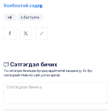
Холбоотой сэдвүүд
нүб
х.баттулга
Сэтгэгдэл бичих
Та сэтгэгдэл бичихдээ бусдад хүндэтгэлтэй хандана уу. Ёс бус
сэтгэгдлийг Peak.mn сайт устгах эрхтэй.