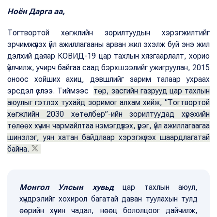
Ноён Дарга аа,
Тогтвортой хөгжлийн зорилтуудын хэрэгжилтийг
эрчимжүүлэх үйл ажиллагааны арван жил эхэлж буй энэ жил
дэлхий даяар КОВИД-19 цар тахлын хязгаарлалт, хорио
үйлчилж, учирч байгаа саад бэрхшээлийг ужигруулан, 2015
оноос хойших ахиц, дэвшлийг зарим талаар ухраах
эрсдэл үүслээ. Тиймээс
төр, засгийн газрууд цар тахлын
аюулыг гэтлэх тухайд зоримог алхам хийж, “Тогтвортой
хөгжлийн 2030 хөтөлбөр”-ийн зорилтуудад хүрэхийн
төлөөх хүчин чармайлтаа нэмэгдүүлэх, үүрэг, үйл ажиллагаагаа
шинэлэг, уян хатан байдлаар хэрэгжүүлэх шаардлагатай
байна.
Монгол Улсын хувьд
цар тахлын аюул,
хүндрэлийг хохирол багатай даван туулахын тулд
өөрийн хүчин чадал, нөөц бололцоог дайчилж,