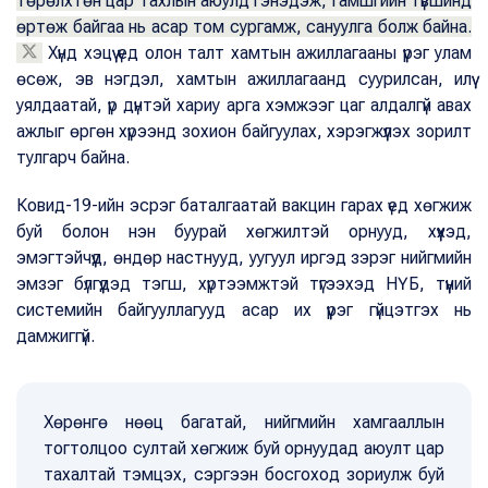
төрөлхтөн цар тахлын аюулд гэнэдэж, гамшгийн түвшинд
өртөж байгаа нь асар том сургамж, сануулга болж байна.
Хүнд хэцүү үед олон талт хамтын ажиллагааны үүрэг улам
өсөж, эв нэгдэл, хамтын ажиллагаанд суурилсан, илүү
уялдаатай, үр дүнтэй хариу арга хэмжээг цаг алдалгүй авах
ажлыг өргөн хүрээнд зохион байгуулах, хэрэгжүүлэх зорилт
тулгарч байна.
Ковид-19-ийн эсрэг баталгаатай вакцин гарах үед хөгжиж
буй болон нэн буурай хөгжилтэй орнууд, хүүхэд,
эмэгтэйчүүд, өндөр настнууд, уугуул иргэд зэрэг нийгмийн
эмзэг бүлгүүдэд тэгш, хүртээмжтэй түгээхэд НҮБ, түүний
системийн байгууллагууд асар их үүрэг гүйцэтгэх нь
дамжиггүй.
Хөрөнгө нөөц багатай, нийгмийн хамгааллын
тогтолцоо султай хөгжиж буй орнуудад аюулт цар
тахалтай тэмцэх, сэргээн босгоход зориулж буй