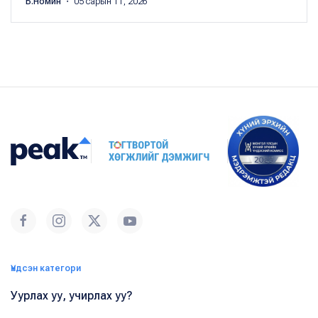
Б.Номин
・ 05 сарын 11, 2026
Үндсэн категори
Уурлах уу, учирлах уу?