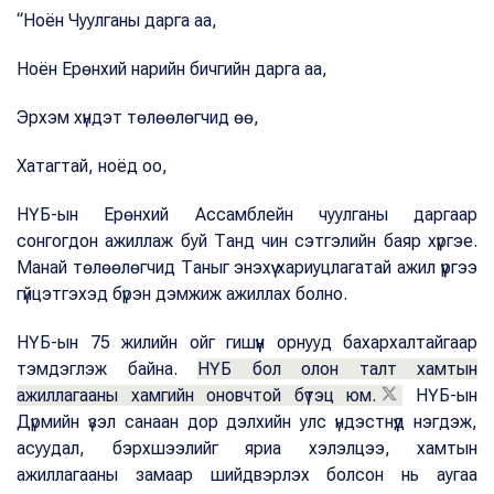
“Ноён Чуулганы дарга аа,
Ноён Ерөнхий нарийн бичгийн дарга аа,
Эрхэм хүндэт төлөөлөгчид өө,
Хатагтай, ноёд оо,
НҮБ-ын Ерөнхий Ассамблейн чуулганы даргаар
сонгогдон ажиллаж буй Танд чин сэтгэлийн баяр хүргэе.
Манай төлөөлөгчид Таныг энэхүү хариуцлагатай ажил үүргээ
гүйцэтгэхэд бүрэн дэмжиж ажиллах болно.
НҮБ-ын 75 жилийн ойг гишүүн орнууд бахархалтайгаар
тэмдэглэж байна.
НҮБ бол олон талт хамтын
ажиллагааны хамгийн оновчтой бүтэц юм.
НҮБ-ын
Дүрмийн үзэл санаан дор дэлхийн улс үндэстнүүд нэгдэж,
асуудал, бэрхшээлийг яриа хэлэлцээ, хамтын
ажиллагааны замаар шийдвэрлэх болсон нь аугаа