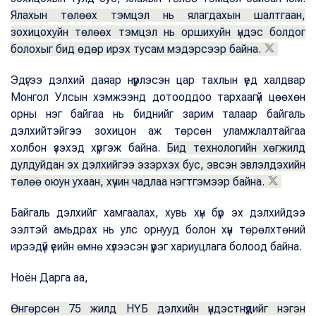
Ялахын төлөөх тэмцэл нь ялагдахын шалтгаан,
зохицохуйн төлөөх тэмцэл нь оршихуйн үндэс болдог
болохыг бид өдөр ирэх тусам мэдэрсээр байна.
Эдүгээ дэлхий даяар нүүрлэсэн цар тахлын үед халдвар
Монгол Улсын хэмжээнд дотооддоо тархаагүй цөөхөн
орны нэг байгаа нь биднийг зарим талаар байгаль
дэлхийтэйгээ зохицон аж төрсөн уламжлалтайгаа
холбон үзэхэд хүргэж байна.
Бид технологийн хөгжилд
дулдуйдан эх дэлхийгээ эзэрхэх бус, эвсэн эвлэлдэхийн
төлөө оюун ухаан, хүчин чадлаа нэгтгэмээр байна.
Байгаль дэлхийг хамгаалах, хувь хүн бүр эх дэлхийдээ
ээлтэй амьдрах нь улс орнууд болон хүн төрөлхтөний
ирээдүй үеийн өмнө хүлээсэн үүрэг хариуцлага болоод байна.
Ноён Дарга аа,
Өнгөрсөн 75 жилд НҮБ дэлхийн үндэстнүүдийг нэгэн