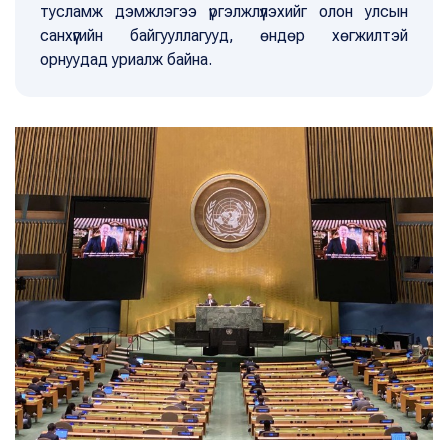
тусламж дэмжлэгээ үргэлжлүүлэхийг олон улсын
санхүүгийн байгууллагууд, өндөр хөгжилтэй
орнуудад уриалж байна.