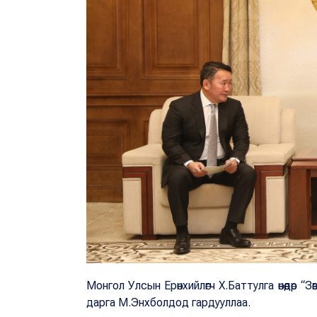
Монгол Улсын Ерөнхийлөгч Х.Баттулга өнөөдөр 
дарга М.Энхболдод гардууллаа.