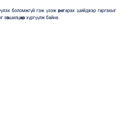
эх боломжгүй гэж үзэж өөрөө тарах шийдвэр гаргахыг
зөвшилцөхөөр хүргүүлж байна.