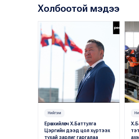
Холбоотой мэдээ
Нийгэм
Ни
Ерөнхийлөгч Х.Баттулга
Х.Б
Цэргийн дээд цол хүртээх
тэт
тухай зарлиг гаргалаа
ахм