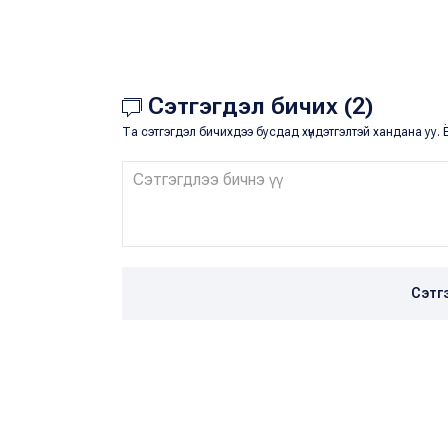
Сэтгэгдэл бичих (2)
Та сэтгэгдэл бичихдээ бусдад хүндэтгэлтэй хандана уу. Ё
Сэтг