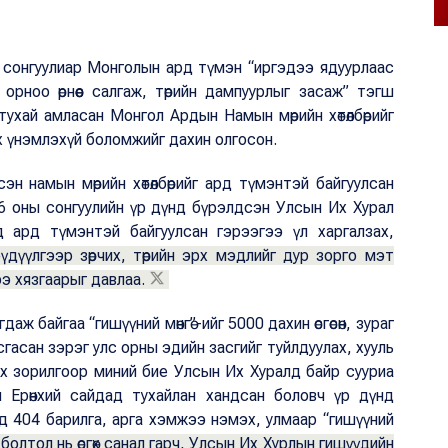
сонгуулиар Монголын ард түмэн “иргэдээ ядуурлаас
орноо өрнөөс салгаж, төрийн дампуурлыг засаж” тэгш
ухай амласан Монгол Ардын Намын мөрийн хөтөлбөрийг
х үнэмлэхүй боломжийг дахин олгосон.
н намын мөрийн хөтөлбөрийг ард түмэнтэй байгуулсан
6 оны сонгуулийн үр дүнд бүрэлдсэн Улсын Их Хурал
д ард түмэнтэй байгуулсан гэрээгээ үл харгалзах,
үдүүлгээр зөрчих, төрийн эрх мэдлийг дур зорго мэт
э хязгаарыг давлаа.
даж байгаа “гишүүний мөнгө”-ийг 5000 дахин өсгөсөн, зураг
усгасан зэрэг улс орны эдийн засгийг туйлдуулах, хууль
лах зорилгоор миний бие Улсын Их Хуралд байр сууриа
 Ерөнхий сайдад тухайлан хандсан боловч үр дүнд
д 404 барилга, арга хэмжээ нэмэх, улмаар “гишүүний
олтол нь өсгөх санал гарч, Улсын Их Хурлын гишүүдийн