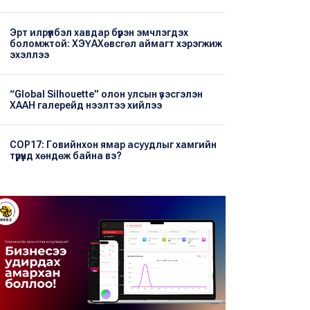
Эрт илрүүлбэл хавдар бүрэн эмчлэгдэх
боломжтой: ХЭҮА​Хөвсгөл аймагт хэрэгжиж
эхэллээ
“Global Silhouette” олон улсын үзэсгэлэн
ХААН галерейд нээлтээ хийлээ
COP17: Говийнхон ямар асуудлыг хамгийн
түрүүнд хөндөж байна вэ?