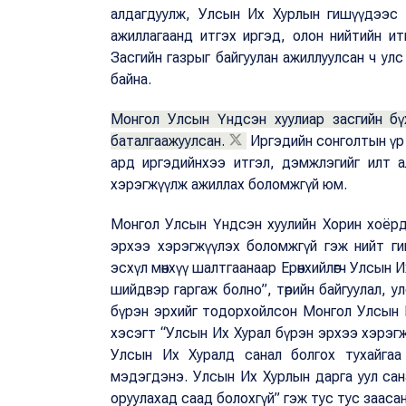
алдагдуулж, Улсын Их Хурлын гишүүдээс 
ажиллагаанд итгэх иргэд, олон нийтийн ит
Засгийн газрыг байгуулан ажиллуулсан ч улс
байна.
Монгол Улсын Үндсэн хуулиар засгийн бү
баталгаажуулсан.
Иргэдийн сонголтын үр 
ард иргэдийнхээ итгэл, дэмжлэгийг илт 
хэрэгжүүлж ажиллах боломжгүй юм.
Монгол Улсын Үндсэн хуулийн Хорин хоёрд
эрхээ хэрэгжүүлэх боломжгүй гэж нийт г
эсхүл мөнхүү шалтгаанаар Ерөнхийлөгч Улсын Их
шийдвэр гаргаж болно”, төрийн байгуулал, у
бүрэн эрхийг тодорхойлсон Монгол Улсын Ер
хэсэгт “Улсын Их Хурал бүрэн эрхээ хэрэгжү
Улсын Их Хуралд санал болгох тухайгаа 
мэдэгдэнэ. Улсын Их Хурлын дарга уул саналы
оруулахад саад болохгүй” гэж тус тус заасан