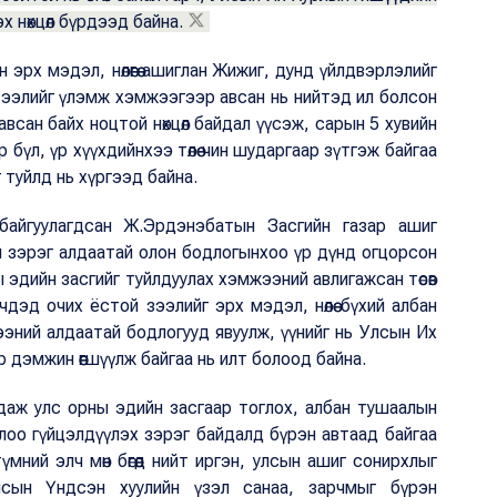
 нөхцөл бүрдээд байна.
рх мэдэл, нөлөөгөө ашиглан Жижиг, дунд үйлдвэрлэлийг
 зээлийг үлэмж хэмжээгээр авсан нь нийтэд ил болсон
 авсан байх ноцтой нөхцөл байдал үүсэж, сарын 5 хувийн
 бүл, үр хүүхдийнхээ төлөө чин шударгаар зүтгэж байгаа
 туйлд нь хүргээд байна.
байгуулагдсан Ж.Эрдэнэбатын Засгийн газар ашиг
н зэрэг алдаатай олон бодлогынхоо үр дүнд огцорсон
ы эдийн засгийг туйлдуулах хэмжээний авлигажсан төсөв
дэд очих ёстой зээлийг эрх мэдэл, нөлөө бүхий албан
эний алдаатай бодлогууд явуулж, үүнийг нь Улсын Их
 дэмжин өөгшүүлж байгаа нь илт болоод байна.
андаж улс орны эдийн засгаар тоглох, албан тушаалын
ирхлоо гүйцэлдүүлэх зэрэг байдалд бүрэн автаад байгаа
ний элч мөн бөгөөд нийт иргэн, улсын ашиг сонирхлыг
сын Үндсэн хуулийн үзэл санаа, зарчмыг бүрэн