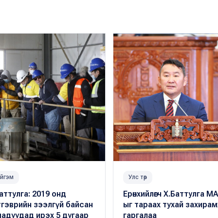
йгэм
Улс төр
аттулга: 2019 онд
Ерөнхийлөгч Х.Баттулга М
гэврийн зээлгүй байсан
ыг тараах тухай захира
адуудад ирэх 5 дугаар
гаргалаа