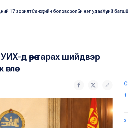
ний 17 зорилт
Санхүүгийн боловсрол
Би нэг удаа
Хүний багш
УИХ-д өөрөө тарах шийдвэр
глөө
С
1
2