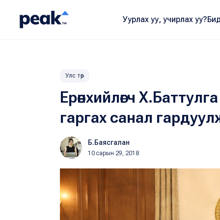
Уурлах уу, учирлах уу?
Бид
Улс төр
Ерөнхийлөгч Х.Баттулга 
гаргах санал гардуулж ө
Б.Баясгалан
10 сарын 29, 2018