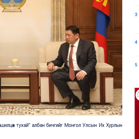
3
4
5
“Зөвшилцөх тухай” албан бичгийг Монгол Улсын Их Хурлын