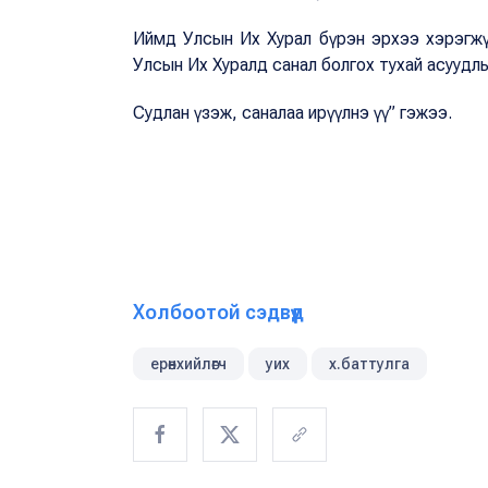
Иймд Улсын Их Хурал бүрэн эрхээ хэрэгжүүл
Улсын Их Хуралд санал болгох тухай асуудлыг 
Судлан үзэж, саналаа ирүүлнэ үү” гэжээ.
Холбоотой сэдвүүд
ерөнхийлөгч
уих
х.баттулга