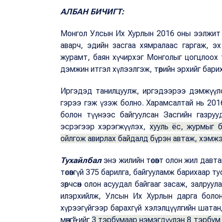
АЛБАН БИЧИГТ:
Монгол Улсын Их Хурлын 2016 оны ээлжит 
аварч, эдийн засгаа хямралаас гаргаж, эх 
журамт, баян хүчирхэг Монголыг цогцлоох т
дэмжин итгэл хүлээлгэж, төрийн эрхийг бари
Иргэдэд танилцуулж, иргэдээрээ дэмжүүлсэ
гэрээ гэж үзэж болно. Харамсалтай нь 201
болон түүнээс байгуулсан Засгийн газруу
эсрэгээр хэрэгжүүлэх,
хууль ёс, журмыг б
ойлгож авирлах байдалд бүрэн автаж, хэмжэ
Тухайлбал
энэ жилийн төсөвт олон жил давтаг
төсөвгүй 375 барилга, байгууламж барихаар т
зөрчсөн олон асуудал байгааг засаж, залруу
илэрхийлж, Улсын Их Хурлын дарга болон
хүрээгүйгээр барахгүй хэлэлцүүлгийн шатан
мөнгө”-ийг
3 тэрбумаар нэмэгдүүлэн 8 тэрбум б