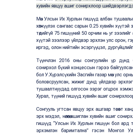
хувийн явцуу ашиг сонирхлоор шийдвэрлэгдэх
Мөн Улсын Их Хурлын гишүүд албан тушаалын э
хөгжүүлэх сангаас сарын 0.25 хувийн хүүтэй
төдийгүй 75 гишүүний 50 орчим нь уг зээлийг
хүүтэй зээлээр үйлдвэр эрхлэн улс орон, гэр
иргэд, олон нийтийн эсэргүүцэл, дургүйцлийг
Түүнчлэн 2016 оны сонгуулийн үр дүнд 
сонирхол бүхий концессын гэрээ байгуулса
бол У.Хүрэлсүхийн Засгийн газар мөн улс орн
боловсруулсан, жижиг дунд үйлдвэр эрхлэгч
тушаалтнуудад олгосон зэрэг огцрох хэмжэ
Хурал, түүний гишүүд хувийн ашиг сонирхлоор
Сонгууль угтсан явцуу эрх ашгаар төсөвт х
эрх мэдэл, нөлөөгөө ашиглан хувийн ашиг сон
гишүүд “Улсын Их Хурлын гишүүн бол ард түм
эрхэмлэн баримтална” гэсэн Монгол Ул