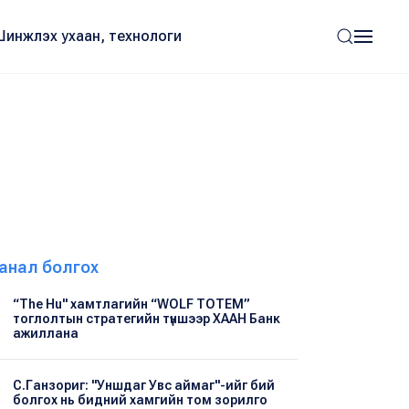
Шинжлэх ухаан, технологи
анал болгох
“The Hu" хамтлагийн “WOLF TOTEM”
тоглолтын стратегийн түншээр ХААН Банк
ажиллана
С.Ганзориг: "Уншдаг Увс аймаг"-ийг бий
болгох нь бидний хамгийн том зорилго