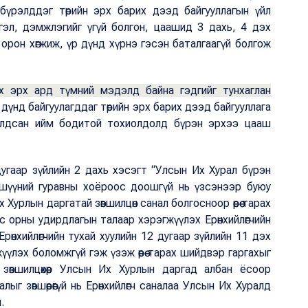
бүрэлддэг төрийн эрх барих дээд байгууллагын үйл
гэл, дэмжлэгийг үгүй болгон, цаашид 3 дахь, 4 дэх
 орон хөгжиж, үр дүнд хүрнэ гэсэн баталгаагүй болгож
х эрх ард түмний мэдэлд байна гэдгийг тунхаглан
дүнд байгуулагддаг төрийн эрх барих дээд байгууллага
алдсан ийм бодитой тохиолдолд бүрэн эрхээ цааш
угаар зүйлийн 2 дахь хэсэгт “Улсын Их Хурал бүрэн
ишүүний гуравны хоёроос доошгүй нь үзсэнээр буюу
 Хурлын даргатай зөвшилцөн санал болгосноор өөрөө тарах
лс орны удирдлагын талаар хэрэгжүүлэх Ерөнхийлөгчийн
өнхийлөгчийн тухай хуулийн 12 дугаар зүйлийн 11 дэх
үлэх боломжгүй гэж үзэж өөрөө тарах шийдвэр гаргахыг
зөвшилцөхөөр Улсын Их Хурлын даргад албан ёсоор
г зөвшөөрөөгүй нь Ерөнхийлөгч саналаа Улсын Их Хуралд
.