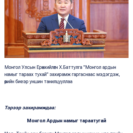
Монгол Улсын Ерөнхийлөгч Х.Баттулга "Монгол ардын
намыг тараах тухай" захирамж гаргаснаас мэдэгдэж,
өөрийн биеэр уншин танилцууллаа
Тэрээр захирамждаа:
Монгол Ардын намыг тараатугай