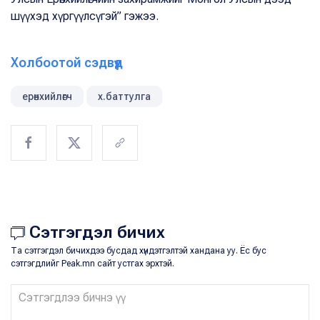
шүүхэд хүргүүлсүгэй” гэжээ.
Холбоотой сэдвүүд
ерөнхийлөгч
х.баттулга
Сэтгэгдэл бичих
Та сэтгэгдэл бичихдээ бусдад хүндэтгэлтэй хандана уу. Ёс бус
сэтгэгдлийг Peak.mn сайт устгах эрхтэй.