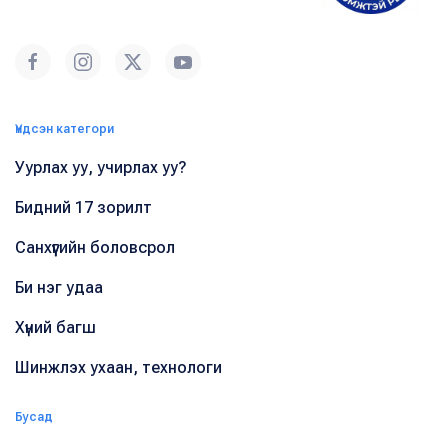
Үндсэн категори
Уурлах уу, учирлах уу?
Бидний 17 зорилт
Санхүүгийн боловсрол
Би нэг удаа
Хүний багш
Шинжлэх ухаан, технологи
Бусад