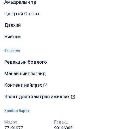
Амьдралын түүх
Цэгцтэй Сэтгэх
Дэлхий
Нийгэм
Үйлчилгээ
Редакцын бодлого
Манай нийтлэгчид
Контент нийлүүлэх
Эвэнт дээр хамтран ажиллах
Холбоо барих
Мэдээ
Редакц
77191977
99126085