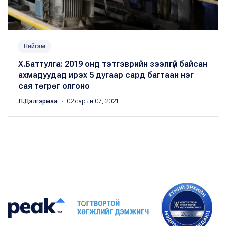
Нийгэм
Х.Баттулга: 2019 онд тэтгэврийн зээлгүй байсан
ахмадуудад ирэх 5 дугаар сард багтаан нэг
сая төгрөг олгоно
Л.Дэлгэрмаа
・ 02 сарын 07, 2021