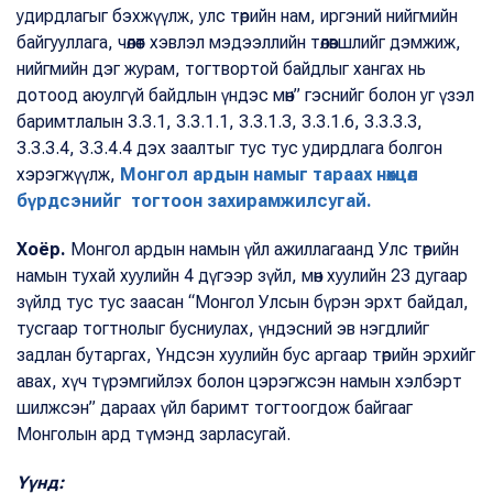
удирдлагыг бэхжүүлж, улс төрийн нам, иргэний нийгмийн
байгууллага, чөлөөт хэвлэл мэдээллийн төлөвшлийг дэмжиж,
нийгмийн дэг журам, тогтвортой байдлыг хангах нь
дотоод аюулгүй байдлын үндэс мөн” гэснийг болон уг үзэл
баримтлалын 3.3.1, 3.3.1.1, 3.3.1.3, 3.3.1.6, 3.3.3.3,
3.3.3.4, 3.3.4.4 дэх заалтыг тус тус удирдлага болгон
хэрэгжүүлж,
Монгол ардын намыг тараах нөхцөл
бүрдсэнийг тогтоон захирамжилсугай.
Хоёр.
Монгол ардын намын үйл ажиллагаанд Улс төрийн
намын тухай хуулийн 4 дүгээр зүйл, мөн хуулийн 23 дугаар
зүйлд тус тус заасан “Монгол Улсын бүрэн эрхт байдал,
тусгаар тогтнолыг бусниулах, үндэсний эв нэгдлийг
задлан бутаргах, Yндсэн хуулийн бус аргаар төрийн эрхийг
авах, хүч түрэмгийлэх болон цэрэгжсэн намын хэлбэрт
шилжсэн” дараах үйл баримт тогтоогдож байгааг
Монголын ард түмэнд зарласугай.
Үүнд: