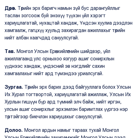
Дөрөв.
Төрийн эрх баригч намын зүй бус дарангуйллыг
таслан зогсоож буй энэхүү түүхэн үйл хэрэгт
хариуцлагатай, нухацтай хандаж, Үндсэн хуулиа дээдлэн
хамгаалж, гагцхүү хуульд захирагдан ажиллахыг төрийн
нийт албан хаагчдад сануулсугай.
Тав.
Монгол Улсын Ерөнхийлөгчийн шийдвэр, үйл
ажиллагаанд улс орныхоо язгуур ашиг сонирхлын
үүднээс хандаж, үндэсний эв нэгдлийг сахин
хамгаалахыг нийт ард түмэндээ уриалсугай.
Зургаа.
Төрийн эрх барих дээд байгууллага болох Улсын
Их Хурал тогтвортой, хариуцлагатай ажиллаж, Улсын Их
Хурлын гишүүн бүр ард түмний элч байж, нийт иргэн,
улсын ашиг сонирхлыг эрхэмлэн баримтлах үүргээ нэр
төртэйгээр биечлэн хариуцахыг сануулсугай.
Долоо.
Монгол ардын намыг тараах тухай Монгол
Улсын Ерөнхийлөгчийн захирамжийг Монгол Улсын дээд