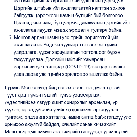
нутгийн төрийн захиргааны байгууллагын дэргэдэх
Цэргийн штабын үйл ажиллагаатай нэгтгэн зохион
байгуулж цэрэгжсэн намын бүтцийг бий болголоо.
Цаашид энэ нам, бүтцээрээ дамжуулан цэргийн үйл
ажиллагаа явуулж мэдэх эрсдэл ч тулгарч байна.
Монгол ардын намын улс төрийн зорилготой үйл
ажиллагаа нь Үндсэн хуулиар тогтоосон төрийн
удирдлага, үүрэг хариуцлагын тогтолцоог бүрэн
гажуудууллаа. Дэлхийн нийтийг хамарсан
короновируст халдвар (COVID-19)-ын цар тахалыг
удаа дараа улс төрийн зорилгодоо ашиглаж байна.
Гурав.
Монголчууд бид нэг эх орон, нэгдмэл төртэй,
түүхт ард түмэн гэдгийг гүнээ ухамсарлаж,
үндэстнийхээ язгуур ашиг сонирхлыг эрхэмлэн, үр
хүүхэд, ирээдүй хойч үеийнхөө төлөө аливааг эргэцүүлэн
тунгааж, элдэв өдөөн хатгалга, нөлөөллөөс ангид байж гагцхүү улс
орныхоо аюулгүй байдал, хөгжлийг санан хичээхийг
Монгол ардын намын эгэл жирийн гишүүдэд уриалсугай.