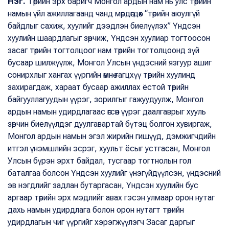
Нэг.
Төрийн эрх баригч Монгол ардын нам нь улс төрийн
намын үйл ажиллагаанд чанд мөрдөгдөх “төрийн аюулгүй
байдлыг сахиж, хуулийг дээдлэн биелүүлэх” Үндсэн
хуулийн шаардлагыг зөрчиж, Үндсэн хуулиар тогтоосон
засаг төрийн тогтолцоог нам төрийн тогтолцоонд зүй
бусаар шилжүүлж, Монгол Улсын үндэсний язгуур ашиг
сонирхлыг хангах үүргийн өмнө гагцхүү төрийн хуулинд
захирагдаж, хараат бусаар ажиллах ёстой төрийн
байгууллагуудын үүрэг, зорилгыг гажуудуулж, Монгол
ардын намын удирдлагаас өгсөн үүрэг даалгаврыг хууль
зөрчин биелүүлдэг дуулгавартай бүтэц болгон хувиргаж,
Монгол ардын намын эгэл жирийн гишүүд, дэмжигчдийн
итгэл үнэмшлийн эсрэг, хуульт ёсыг устгасан, Монгол
Улсын бүрэн эрхт байдал, тусгаар тогтнолын гол
баталгаа болсон Үндсэн хуулийг үнэгүйдүүлсэн, үндэсний
эв нэгдлийг задлан бутаргасан, Үндсэн хуулийн бус
аргаар төрийн эрх мэдлийг авах гэсэн улмаар орон нутаг
дахь намын удирдлага болон орон нутагт төрийн
удирдлагын чиг үүргийг хэрэгжүүлэгч Засаг даргыг