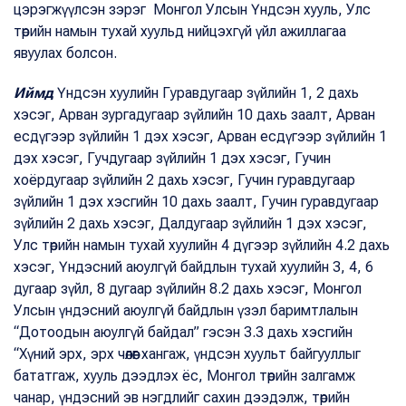
цэрэгжүүлсэн зэрэг Монгол Улсын Үндсэн хууль, Улс
төрийн намын тухай хуульд нийцэхгүй үйл ажиллагаа
явуулах болсон.
Иймд
Үндсэн хуулийн Гуравдугаар зүйлийн 1, 2 дахь
хэсэг, Арван зургадугаар зүйлийн 10 дахь заалт, Арван
есдүгээр зүйлийн 1 дэх хэсэг, Арван есдүгээр зүйлийн 1
дэх хэсэг, Гучдугаар зүйлийн 1 дэх хэсэг, Гучин
хоёрдугаар зүйлийн 2 дахь хэсэг, Гучин гуравдугаар
зүйлийн 1 дэх хэсгийн 10 дахь заалт, Гучин гуравдугаар
зүйлийн 2 дахь хэсэг, Далдугаар зүйлийн 1 дэх хэсэг,
Улс төрийн намын тухай хуулийн 4 дүгээр зүйлийн 4.2 дахь
хэсэг, Үндэсний аюулгүй байдлын тухай хуулийн 3, 4, 6
дугаар зүйл, 8 дугаар зүйлийн 8.2 дахь хэсэг, Монгол
Улсын үндэсний аюулгүй байдлын үзэл баримтлалын
“Дотоодын аюулгүй байдал” гэсэн 3.3 дахь хэсгийн
“Хүний эрх, эрх чөлөөг хангаж, үндсэн хуульт байгууллыг
бататгаж, хууль дээдлэх ёс, Монгол төрийн залгамж
чанар, үндэсний эв нэгдлийг сахин дээдэлж, төрийн