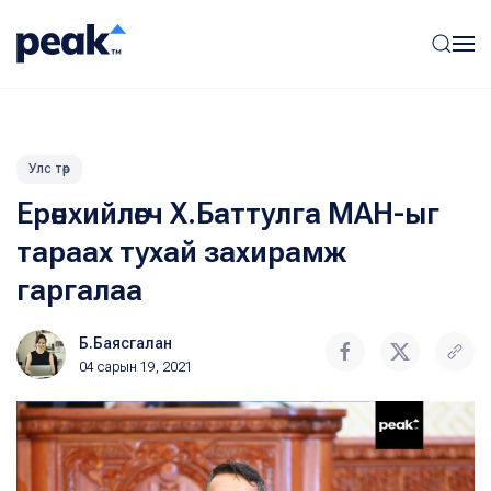
Улс төр
Ерөнхийлөгч Х.Баттулга МАН-ыг
тараах тухай захирамж
гаргалаа
Б.Баясгалан
04 сарын 19, 2021