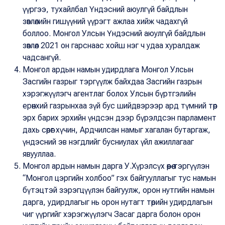
үүргээ, тухайлбал Үндэсний аюулгүй байдлын
зөвлөлийн гишүүний үүрэгт ажлаа хийж чадахгүй
боллоо. Монгол Улсын Үндэсний аюулгүй байдлын
зөвлөл 2021 он гарснаас хойш нэг ч удаа хуралдаж
чадсангүй.
Монгол ардын намын удирдлага Монгол Улсын
Засгийн газрыг тэргүүлж байхдаа Засгийн газрын
хэрэгжүүлэгч агентлаг болох Улсын бүртгэлийн
ерөнхий газрынхаа зүй бус шийдвэрээр ард түмний төр
эрх барих эрхийн үндсэн дээр бүрэлдсэн парламент
дахь сөрөг хүчин, Ардчилсан намыг хагалан бутаргаж,
үндэсний эв нэгдлийг бусниулах үйл ажиллагааг
явууллаа.
Монгол ардын намын дарга У.Хүрэлсүх өөрөө тэргүүлэн
“Монгол цэргийн холбоо” гэх байгууллагыг тус намын
бүтэцтэй зэрэгцүүлэн байгуулж, орон нутгийн намын
дарга, удирдлагыг нь орон нутагт төрийн удирдлагын
чиг үүргийг хэрэгжүүлэгч Засаг дарга болон орон