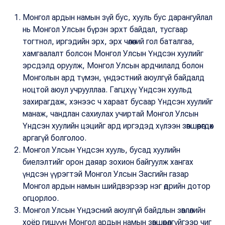
Монгол ардын намын зүй бус, хууль бус дарангуйлал
нь Монгол Улсын бүрэн эрхт байдал, тусгаар
тогтнол, иргэдийн эрх, эрх чөлөөний гол баталгаа,
хамгаалалт болсон Монгол Улсын Үндсэн хуулийг
эрсдэлд оруулж, Монгол Улсын ардчилалд болон
Монголын ард түмэн, үндэстний аюулгүй байдалд
ноцтой аюул учрууллаа. Гагцхүү Үндсэн хуульд
захирагдаж, хэнээс ч хараат бусаар Үндсэн хуулийг
манаж, чандлан сахиулах учиртай Монгол Улсын
Үндсэн хуулийн цэцийг ард иргэдэд хүлээн зөвшөөрөгдөх
аргагүй болголоо.
Монгол Улсын Үндсэн хууль, бусад хуулийн
биелэлтийг орон даяар зохион байгуулж хангах
үндсэн үүрэгтэй Монгол Улсын Засгийн газар
Монгол ардын намын шийдвэрээр нэг өдрийн дотор
огцорлоо.
Монгол Улсын Үндэсний аюулгүй байдлын зөвлөлийн
хоёр гишүүн Монгол ардын намын зөвшөөрөлгүйгээр чиг